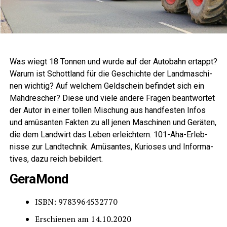
Was wiegt 18 Ton­nen und wur­de auf der Auto­bahn ertappt?
War­um ist Schott­land für die Geschich­te der Land­ma­schi­
nen wich­tig? Auf wel­chem Geld­schein befin­det sich ein
Mäh­dre­scher? Die­se und vie­le ande­re Fra­gen beant­wor­tet
der Autor in einer tol­len Mischung aus hand­fes­ten Infos
und amü­san­ten Fak­ten zu all jenen Maschi­nen und Gerä­ten,
die dem Land­wirt das Leben erleich­tern. 101-Aha-Erleb­
nis­se zur Land­tech­nik. Amü­san­tes, Kurio­ses und Infor­ma­
ti­ves, dazu reich bebildert.
Gera­Mond
ISBN: 9783964532770
Erschie­nen am 14.10.2020