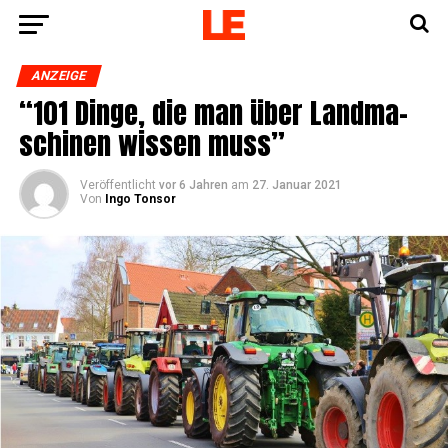
ANZEIGE
“101 Din­ge, die man über Land­ma­
schi­nen wis­sen muss”
Veröffentlicht
vor 6 Jahren
am
27. Januar 2021
Von
Ingo Tonsor