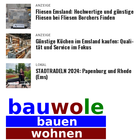
ANZEIGE
Flie­sen Ems­land: Hoch­wer­ti­ge und güns­ti­ge
Flie­sen bei Flie­sen Bor­chers Finden
ANZEIGE
Güns­ti­ge Küchen im Ems­land kau­fen: Qua­li­
tät und Ser­vice im Fokus
LOKAL
STADTRADELN 2024: Papen­burg und Rhe­de
(Ems)