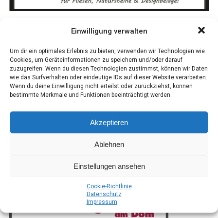
und eine tie­fe­re Ver­bin­dung zu uns selbst und der Welt
allem in einer so gro­ßen Regi­on wie dem Emsland.
um uns her­um aufbauen.
Mit einer Aus­stel­lungs­flä­che von 5.000 Qua­drat­me­tern
Einwilligung verwalten
bie­tet die Mes­se­hal­le aus­rei­chend Platz für die viel­fäl­ti­
Um dir ein optimales Erlebnis zu bieten, verwenden wir Technologien wie
gen Prä­sen­ta­tio­nen. Besu­cher, die mit dem Auto anrei­
Cookies, um Geräteinformationen zu speichern und/oder darauf
sen, pro­fi­tie­ren von den kos­ten­frei­en Park­mög­lich­kei­
zuzugreifen. Wenn du diesen Technologien zustimmst, können wir Daten
ten direkt an der Emslandhalle.
wie das Surfverhalten oder eindeutige IDs auf dieser Website verarbeiten.
Wenn du deine Einwilligung nicht erteilst oder zurückziehst, können
bestimmte Merkmale und Funktionen beeinträchtigt werden.
Akzeptieren
Anzeige
Ablehnen
Einstellungen ansehen
Coo­kie-Richt­li­nie
Daten­schutz
Impres­sum