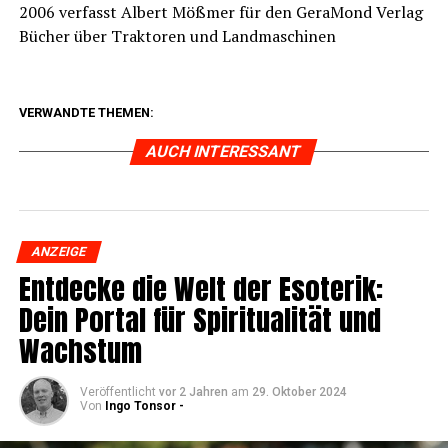
2006 ver­fasst Albert Möß­mer für den Gera­Mond Ver­lag
Bücher über Trak­to­ren und Landmaschinen
VERWANDTE THEMEN:
AUCH INTERESSANT
ANZEIGE
Ent­de­cke die Welt der Eso­te­rik:
Dein Por­tal für Spi­ri­tua­li­tät und
Wachstum
Veröffentlicht
vor 2 Jahren
am
29. Oktober 2024
Von
Ingo Tonsor -