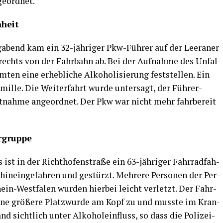
geordnet.
nheit
­abend kam ein 32-jäh­ri­ger Pkw-Füh­rer auf der Leera­ner
 rechts von der Fahr­bahn ab. Bei der Auf­nah­me des Unfal­
ten eine erheb­li­che Alko­ho­li­sie­rung fest­stel­len. Ein
il­le. Die Wei­ter­fahrt wur­de unter­sagt, der Füh­rer­
nt­nah­me ange­ord­net. Der Pkw war nicht mehr fahr­be­reit
ergruppe
st in der Richt­ho­fen­stra­ße ein 63-jäh­ri­ger Fahr­rad­fah­
hin­ein­ge­fah­ren und gestürzt. Meh­re­re Per­so­nen der Per­
in-West­fa­len wur­den hier­bei leicht ver­letzt. Der Fahr­
ine grö­ße­re Platz­wur­de am Kopf zu und muss­te im Kran­
d sicht­lich unter Alko­hol­ein­fluss, so dass die Poli­zei­