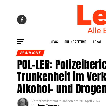
NEWS
ONLINE-ZEI­TUNG
LOKAL
BLAULICHT
POL-LER: Poli­zei­be­
Trun­ken­heit im Ver­
Alko­hol- und Droge
Veröffentlicht
vor 2 Jahren
am
20. April 2024
Von
Ingo Tonsor -