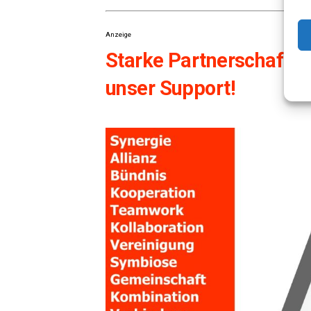
Anzeige
Star­ke Part­ner­schaf­ten
unser Support!