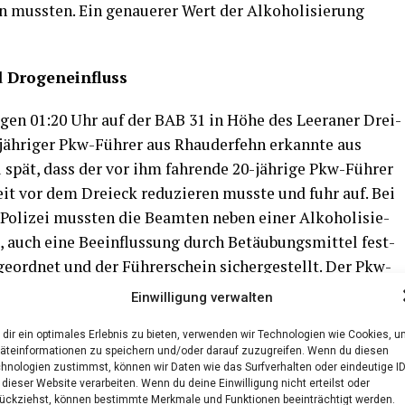
n muss­ten. Ein genaue­rer Wert der Alko­ho­li­sie­rung
nd Drogeneinfluss
gen 01:20 Uhr auf der BAB 31 in Höhe des Leera­ner Drei­
-jäh­ri­ger Pkw-Füh­rer aus Rhau­der­fehn erkann­te aus
ät, dass der vor ihm fah­ren­de 20-jäh­ri­ge Pkw-Füh­rer
eit vor dem Drei­eck redu­zie­ren muss­te und fuhr auf. Bei
Poli­zei muss­ten die Beam­ten neben einer Alko­ho­li­sie­
t, auch eine Beein­flus­sung durch Betäu­bungs­mit­tel fest­
ge­ord­net und der Füh­rer­schein sicher­ge­stellt. Der Pkw-
ver­letzt. Bei­de Fahr­zeu­ge waren nicht mehr fahr­be­reit
Einwilligung verwalten
h­ri­gen Bei­fah­rer (auch in Rhau­der­fehn woh­nend) des
dir ein optimales Erlebnis zu bieten, verwenden wir Technologien wie Cookies, 
ä­hernd 50 g Can­na­bis auf­ge­fun­den und sicher­ge­stellt.
äteinformationen zu speichern und/oder darauf zuzugreifen. Wenn du diesen
ßes gegen das neue Kon­sum­can­na­bis­ge­setz
hnologien zustimmst, können wir Daten wie das Surfverhalten oder eindeutige I
 dieser Website verarbeiten. Wenn du deine Einwilligung nicht erteilst oder
ückziehst, können bestimmte Merkmale und Funktionen beeinträchtigt werden.