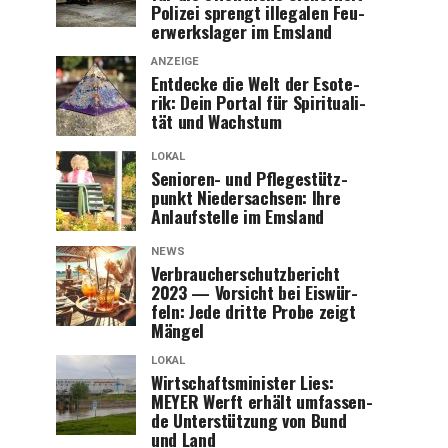
Poli­zei sprengt ille­ga­len Feu­
er­werks­la­ger im Emsland
ANZEIGE
Ent­de­cke die Welt der Eso­te­
rik: Dein Por­tal für Spi­ri­tua­li­
tät und Wachstum
LOKAL
Senio­ren- und Pfle­ge­stütz­
punkt Nie­der­sach­sen: Ihre
Anlauf­stel­le im Emsland
NEWS
Ver­brau­cher­schutz­be­richt
2023 — Vor­sicht bei Eis­wür­
feln: Jede drit­te Pro­be zeigt
Mängel
LOKAL
Wirt­schafts­mi­nis­ter Lies:
MEYER Werft erhält umfas­sen­
de Unter­stüt­zung von Bund
und Land