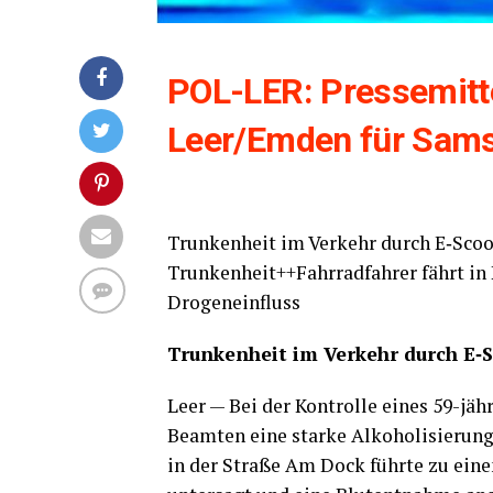
POL-LER: Pres­se­mit­tei
Leer/Emden für Sams­
Trun­ken­heit im Ver­kehr durch E‑Sc
Trunkenheit++Fahrradfahrer fährt in
Drogeneinfluss
Trun­ken­heit im Ver­kehr durch E‑S­
Leer — Bei der Kon­trol­le eines 59-jäh­
Beam­ten eine star­ke Alko­ho­li­sie­run
in der Stra­ße Am Dock führ­te zu einem