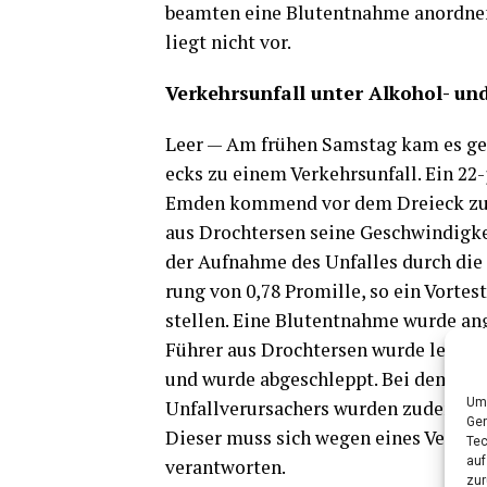
be­am­ten eine Blut­ent­nah­me anord­ne
liegt nicht vor.
Ver­kehrs­un­fall unter Alko­hol- u
Leer — Am frü­hen Sams­tag kam es ge
ecks zu einem Ver­kehrs­un­fall. Ein 22
Emden kom­mend vor dem Drei­eck zu sp
aus Droch­ter­sen sei­ne Geschwin­dig­k
der Auf­nah­me des Unfal­les durch die 
rung von 0,78 Pro­mil­le, so ein Vor­tes
stel­len. Eine Blut­ent­nah­me wur­de an
Füh­rer aus Droch­ter­sen wur­de leicht 
und wur­de abge­schleppt. Bei dem 25-jä
Um 
Unfall­ver­ur­sa­chers wur­den zudem ann
Ger
Die­ser muss sich wegen eines Ver­sto­
Tec
auf
verantworten.
zur