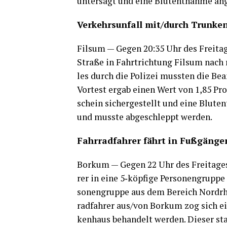
unter­sagt und eine Blut­ent­nah­me an
Ver­kehrs­un­fall mit/durch Trunke
Fils­um — Gegen 20:35 Uhr des Frei­tag
Stra­ße in Fahrt­rich­tung Fils­um nach
les durch die Poli­zei muss­ten die Beam­
Vor­test ergab einen Wert von 1,85 Pro­m
schein sicher­ge­stellt und eine Blut­e
und muss­te abge­schleppt werden.
Fahr­rad­fah­rer fährt in Fußgäng
Bor­kum — Gegen 22 Uhr des Frei­ta­ges i
rer in eine 5‑köpfige Per­so­nen­grup­pe 
so­nen­grup­pe aus dem Bereich Nord­rhe
rad­fah­rer aus/von Bor­kum zog sich e
ken­haus behan­delt wer­den. Die­ser stan