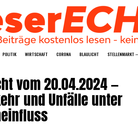
POLI­TIK
WIRT­SCHAFT
CORO­NA
BLAU­LICHT
STEL­LEN­MARKT 
richt vom 20.04.2024 —
kehr und Unfäl­le unter
neinfluss