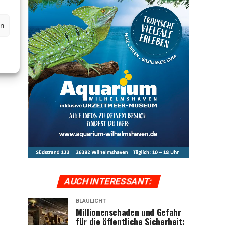
en
AUCH INTER­ES­SANT:
BLAULICHT
Mil­lio­nen­scha­den und Gefahr
für die öffent­li­che Sicher­heit: