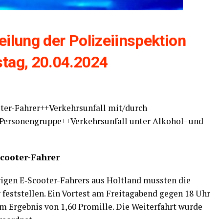
­lung der Poli­zei­in­spek­ti­on
tag, 20.04.2024
ooter-Fahrer++Verkehrsunfall mit/durch
 Personengruppe++Verkehrsunfall unter Alko­hol- und
coo­ter-Fah­rer
ri­gen E‑S­coo­ter-Fah­rers aus Holt­land muss­ten die
g fest­stel­len. Ein Vor­test am Frei­tag­abend gegen 18 Uhr
 Ergeb­nis von 1,60 Pro­mil­le. Die Wei­ter­fahrt wur­de