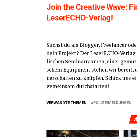
Join the Crea­ti­ve Wave: Fin
LeserECHO-Verlag!
Suchst du als Blog­ger, Free­lan­cer ode
dein Pro­jekt? Der Lese­r­ECHO-Ver­lag ö
li­schen Semi­nar­räu­men, einer gemüt­
schem Equip­ment ste­hen wir bereit, 
ner­schaf­ten zu knüp­fen. Schick uns e
gemein­sam durchstarten!
VERWANDTE THEMEN:
POLIZEIMELDUNGEN
A