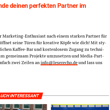
­de dei­nen per­fek­ten Part­ner im
r Mar­ke­ting-Enthu­si­ast nach einem star­ken Part­ner für
ff­net sei­ne Türen für krea­ti­ve Köp­fe wie dich! Mit sty­
li­chen Kaf­fee-Bar und kos­ten­lo­sem Zugang zu tech­ni­
um gemein­sam Pro­jek­te umzu­set­zen und Media-Part­
in­fach zwei Zei­len an
info@leserecho.de
und lass uns
UCH INTERESSANT