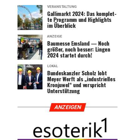
VERANSTALTUNG
Gal­li­markt 2024: Das kom­plet­
te Pro­gramm und High­lights
im Überblick
ANZEIGE
Bau­mes­se Ems­land — Noch
grö­ßer, noch bes­ser: Lin­gen
2024 star­tet durch!
LOKAL
Bun­des­kanz­ler Scholz lobt
Mey­er Werft als „indus­tri­el­les
Kron­ju­wel“ und ver­spricht
Unterstützung
ANZEI­GEN