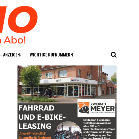
— ANZEIGEN:
WICH­TI­GE RUFNUMMERN