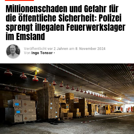
Mil­lio­nen­scha­den und Gefahr für
die öffent­li­che Sicher­heit: Poli­zei
sprengt ille­ga­len Feu­er­werks­la­ger
im Emsland
Veröffentlicht
vor 2 Jahren
am
8. November 2024
Von
Ingo Tonsor -