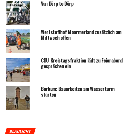
Van Dörp to Dörp
Anzeige
Wert­stoff­hof Moorm­er­land zusätz­lich am
Mitt­woch offen
CDU-Kreis­tags­frak­ti­on lädt zu Fei­er­abend­
ge­sprä­chen ein
Bor­kum: Bau­ar­bei­ten am Was­ser­turm
starten
BLAULICHT