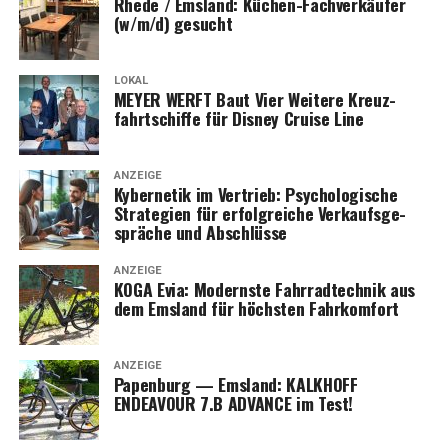
Rhe­de / Ems­land: Küchen-Fach­ver­käu­fer
(w/m/d) gesucht
LOKAL
MEYER WERFT Baut Vier Wei­te­re Kreuz­
fahrt­schif­fe für Dis­ney Crui­se Line
ANZEIGE
Kyber­ne­tik im Ver­trieb: Psy­cho­lo­gi­sche
Stra­te­gien für erfolg­rei­che Ver­kaufs­ge­
sprä­che und Abschlüsse
ANZEIGE
KOGA Evia: Moderns­te Fahr­rad­tech­nik aus
dem Ems­land für höchs­ten Fahrkomfort
ANZEIGE
Papen­burg — Ems­land: KALKHOFF
ENDEAVOUR 7.B ADVANCE im Test!