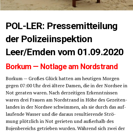
POL-LER: Pres­se­mit­tei­lung
der Poli­zei­in­spek­ti­on
Leer/Emden vom 01.09.2020
Bor­kum — Not­la­ge am Nordstrand
Bor­kum — Gro­ßes Glück hat­ten am heu­ti­gen Mor­gen
gegen 07:00 Uhr drei älte­re Damen, die in der Nord­see in
Not gera­ten waren. Nach der­zei­ti­gen Erkennt­nis­sen
waren drei Frau­en am Nord­strand in Höhe des Gezei­ten­
lan­des in der Nord­see schwim­men, als sie durch das auf­
lau­fen­de Was­ser und die dar­aus resul­tie­ren­de Strö­
mung plötz­lich in Not gerie­ten und außer­halb des
Bojen­be­reichs getrie­ben wur­den. Wäh­rend sich zwei der