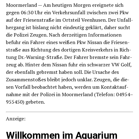
Moorm­er­land — Am heu­ti­gen Mor­gen ereig­ne­te sich
gegen 06:30 Uhr ein Ver­kehrs­un­fall zwi­schen zwei Pkw
auf der Frie­sen­stra­ße im Orts­teil Veen­husen. Der Unfall­
her­gang ist bis­lang nicht ein­deu­tig geklärt, daher sucht
die Poli­zei Zeu­gen. Nach der­zei­ti­gen Infor­ma­tio­nen
befuhr ein Fah­rer eines wei­ßen Pkw Nis­san die Frie­sen­
stra­ße aus Rich­tung des dor­ti­gen Kreis­ver­kehrs in Rich­
tung Dr.-Warsing-Straße. Der Fah­rer brems­te sein Fahr­
zeug ab. Hin­ter dem Nis­san fuhr ein schwar­zer VW Golf,
der eben­falls gebremst haben soll. Die Ursa­che des
Zusam­men­sto­ßes bleibt jedoch unklar. Zeu­gen, die die­
sen Vor­fall beob­ach­tet haben, wer­den um Kon­takt­auf­
nah­me mit der Poli­zei in Moorm­er­land (Tele­fon: 04954–
955450) gebeten.
Anzei­ge:
Will­kom­men im Aqua­ri­um