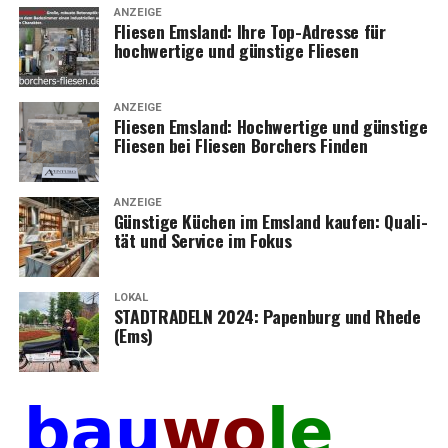
ANZEIGE
Flie­sen Ems­land: Ihre Top-Adres­se für
hoch­wer­ti­ge und güns­ti­ge Fliesen
ANZEIGE
Flie­sen Ems­land: Hoch­wer­ti­ge und güns­ti­ge
Flie­sen bei Flie­sen Bor­chers Finden
ANZEIGE
Güns­ti­ge Küchen im Ems­land kau­fen: Qua­li­
tät und Ser­vice im Fokus
LOKAL
STADTRADELN 2024: Papen­burg und Rhe­de
(Ems)