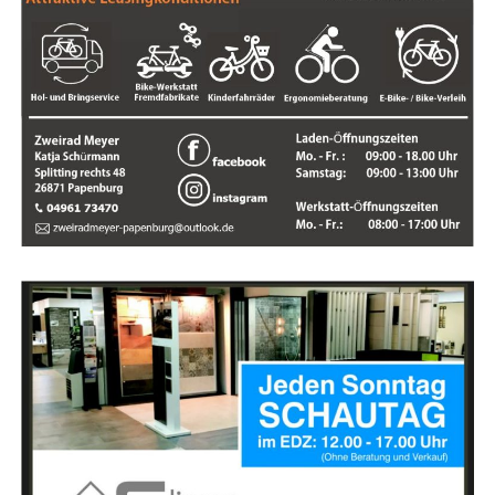
die Ermitt­lun­gen zur
Her­kunft der Feu­er­werks­kör­per
sowie zur
Ver­ant­wort­lich­keit der Täter
fort.
Anzeige