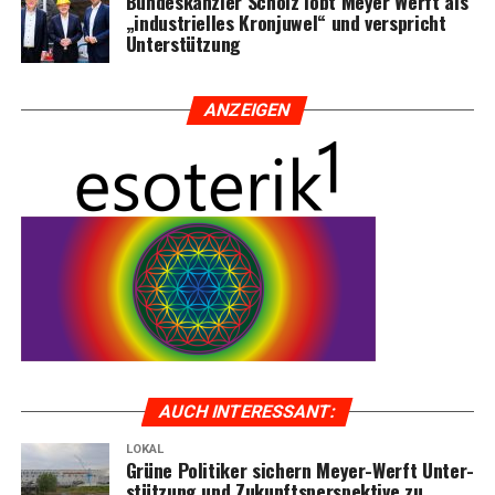
Bun­des­kanz­ler Scholz lobt Mey­er Werft als
„indus­tri­el­les Kron­ju­wel“ und ver­spricht
Unterstützung
ANZEI­GEN
AUCH INTER­ES­SANT:
LOKAL
Grü­ne Poli­ti­ker sichern Mey­er-Werft Unter­
stüt­zung und Zukunfts­per­spek­ti­ve zu