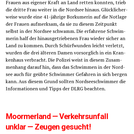
Frau­en aus eige­ner Kraft an Land ret­ten konn­ten, trieb
die drit­te Frau wei­ter in die Nord­see hin­aus. Glück­li­cher­
wei­se wur­de eine 41-jäh­ri­ge Bor­ku­me­rin auf die Not­la­ge
der Frau­en auf­merk­sam, da sie zu die­sem Zeit­punkt
selbst in der Nord­see schwamm. Die erfah­re­ne Schwim­
me­rin half der hin­aus­ge­trie­be­nen Frau wie­der sicher an
Land zu kom­men. Durch Schürf­wun­den leicht ver­letzt,
wur­den die drei älte­ren Damen vor­sorg­lich in ein Kran­
ken­haus ver­bracht. Die Poli­zei weist in die­sem Zusam­
men­hang dar­auf hin, dass das Schwim­men in der Nord­
see auch für geüb­te Schwim­mer Gefah­ren in sich ber­gen
kann. Aus die­sem Grund soll­ten Nord­see­schwim­mer die
Infor­ma­tio­nen und Tipps der DLRG beachten.
Moorm­er­land — Ver­kehrs­un­fall
unklar — Zeu­gen gesucht!