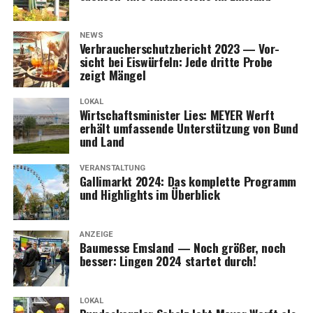
NEWS
Ver­brau­cher­schutz­be­richt 2023 — Vor­
sicht bei Eis­wür­feln: Jede drit­te Pro­be
zeigt Mängel
LOKAL
Wirt­schafts­mi­nis­ter Lies: MEYER Werft
erhält umfas­sen­de Unter­stüt­zung von Bund
und Land
VERANSTALTUNG
Gal­li­markt 2024: Das kom­plet­te Pro­gramm
und High­lights im Überblick
ANZEIGE
Bau­mes­se Ems­land — Noch grö­ßer, noch
bes­ser: Lin­gen 2024 star­tet durch!
LOKAL