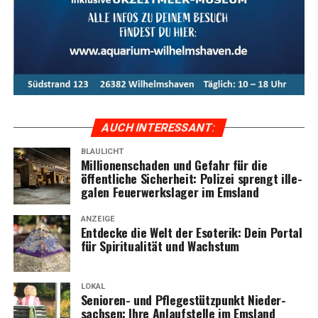
AUCH INTER­ES­SANT:
BLAULICHT
Mil­lio­nen­scha­den und Gefahr für die
öffent­li­che Sicher­heit: Poli­zei sprengt ille­
ga­len Feu­er­werks­la­ger im Emsland
ANZEIGE
Ent­de­cke die Welt der Eso­te­rik: Dein Por­tal
für Spi­ri­tua­li­tät und Wachstum
LOKAL
Senio­ren- und Pfle­ge­stütz­punkt Nie­der­
sach­sen: Ihre Anlauf­stel­le im Emsland