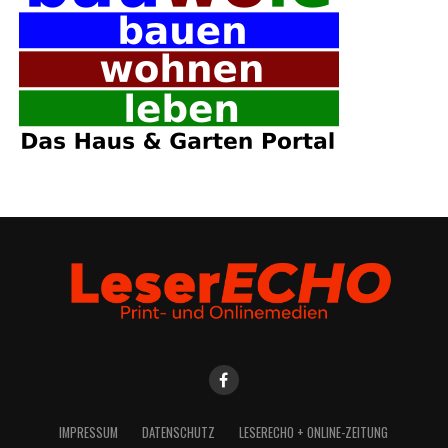
IMPRES­SUM
DATEN­SCHUTZ
LESE­R­ECHO + ONLINE-ZEITUNG