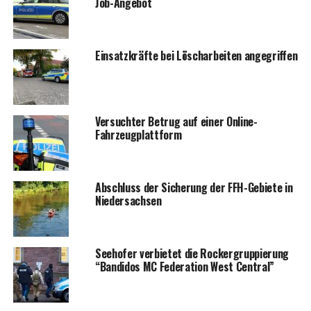
Job-Angebot
Ein­satz­kräf­te bei Lösch­ar­bei­ten angegriffen
Ver­such­ter Betrug auf einer Online-
Fahrzeugplattform
Abschluss der Siche­rung der FFH-Gebie­te in
Niedersachsen
See­ho­fer ver­bie­tet die Rocker­grup­pie­rung
“Ban­di­dos MC Fede­ra­ti­on West Central”