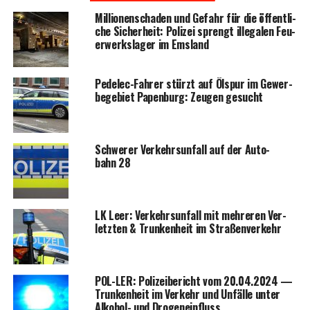
Mil­lio­nen­scha­den und Gefahr für die öffent­li­
che Sicher­heit: Poli­zei sprengt ille­ga­len Feu­
er­werks­la­ger im Emsland
Pedelec-Fah­rer stürzt auf Ölspur im Gewer­
be­ge­biet Papen­burg: Zeu­gen gesucht
Schwe­rer Ver­kehrs­un­fall auf der Auto­
bahn 28
LK Leer: Ver­kehrs­un­fall mit meh­re­ren Ver­
letz­ten & Trun­ken­heit im Straßenverkehr
POL-LER: Poli­zei­be­richt vom 20.04.2024 —
Trun­ken­heit im Ver­kehr und Unfäl­le unter
Alko­hol- und Drogeneinfluss