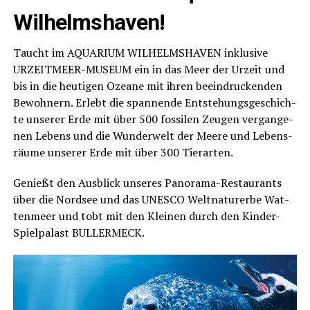
Wilhelmshaven!
Taucht im AQUARIUM WILHELMSHAVEN inklu­si­ve
URZEITMEER-MUSEUM ein in das Meer der Urzeit und
bis in die heu­ti­gen Ozea­ne mit ihren beein­dru­cken­den
Bewoh­nern. Erlebt die span­nen­de Ent­ste­hungs­ge­schich­
te unse­rer Erde mit über 500 fos­si­len Zeu­gen ver­gan­ge­
nen Lebens und die Wun­der­welt der Mee­re und Lebens­
räu­me unse­rer Erde mit über 300 Tierarten.
Genießt den Aus­blick unse­res Pan­ora­ma-Restau­rants
über die Nord­see und das UNESCO Welt­na­tur­er­be Wat­
ten­meer und tobt mit den Klei­nen durch den Kin­der-
Spiel­pa­last BULLERMECK.