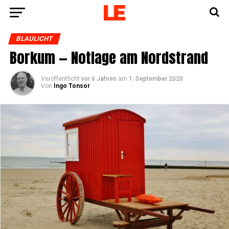
BLAULICHT
Bor­kum — Not­la­ge am Nordstrand
Veröffentlicht
vor 6 Jahren
am
1. September 2020
Von
Ingo Tonsor