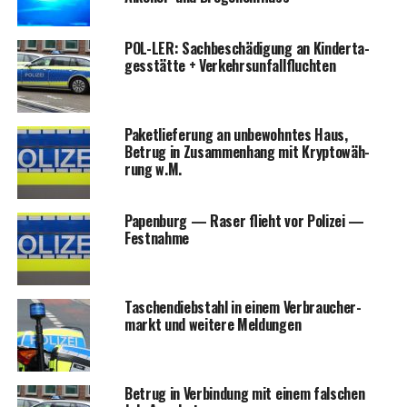
POL-LER: Sach­be­schä­di­gung an Kin­der­ta­
ges­stät­te + Verkehrsunfallfluchten
Paket­lie­fe­rung an unbe­wohn­tes Haus,
Betrug in Zusam­men­hang mit Kryp­to­wäh­
rung w.M.
Papen­burg — Raser flieht vor Poli­zei —
Festnahme
Taschen­dieb­stahl in einem Ver­brau­cher­
markt und wei­te­re Meldungen
Betrug in Ver­bin­dung mit einem fal­schen