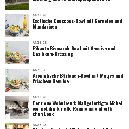
ANZEIGE
Exo­ti­sche Cous­cous-Bowl mit Gar­ne­len und
Mandarinen
ANZEIGE
Pikan­te Bis­marck-Bowl mit Gemü­se und
Basilikum-Dressing
ANZEIGE
Aro­ma­ti­sche Bär­lauch-Bowl mit Mat­jes und
fri­schem Gemüse
ANZEIGE
Der neue Wohn­trend: Maß­ge­fer­tig­te Möbel
von nobi­lia für alle Räu­me im ein­heit­li­
chen Look
ANZEIGE