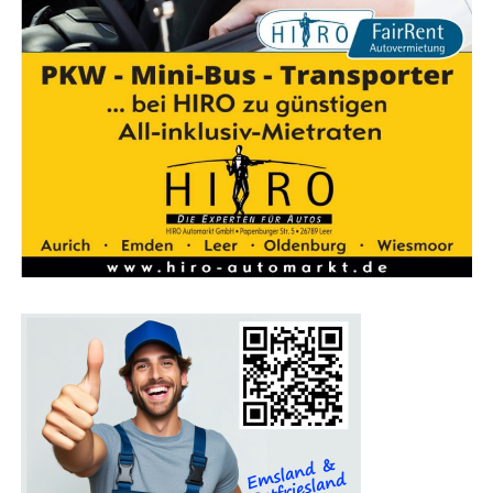
Ein Pro­gramm für die gan­ze Familie
Auch Fami­li­en kom­men auf der Bau­mes­se Lin­gen auf
ihre Kos­ten. Für Kin­der gibt es an vie­len Stän­den spe­zi­
el­le Attrak­tio­nen, die den Mes­se­be­such unter­halt­sam