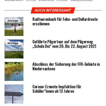
AUCH INTERESSANT
Rad­tou­ren­buch für Fehn- und Dol­lard­rou­te
Anzeige
erschienen
Geführ­te Pil­ger­tour auf dem Pil­ger­weg
Anzeige
„Scho­la Dei“ vom 20. Bis 22. August 2021
Abschluss der Siche­rung der FFH-Gebie­te in
Niedersachsen
Coro­na: Erneu­te Impf­ak­ti­on für
Schüler*innen ab 12 Jahren