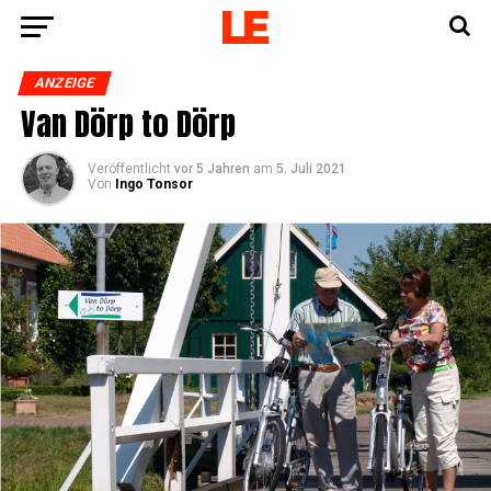
ANZEIGE
Van Dörp to Dörp
Veröffentlicht
vor 5 Jahren
am
5. Juli 2021
Von
Ingo Tonsor