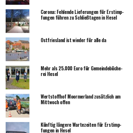
Coro­na: Feh­len­de Lie­fe­run­gen für Erst­imp­
fun­gen füh­ren zu Schließ­ta­gen in Hesel
Ost­fries­land ist wie­der für alle da
Mehr als 25.000 Euro für Gemein­de­bü­che­
rei Hesel
Wert­stoff­hof Moorm­er­land zusätz­lich am
Mitt­woch offen
Künf­tig län­ge­re War­te­zei­ten für Erst­imp­
fun­gen in Hesel