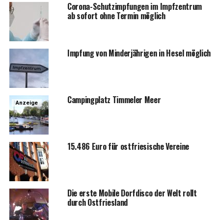
Coro­na-Schutz­imp­fun­gen im Impf­zen­trum
ab sofort ohne Ter­min möglich
Imp­fung von Min­der­jäh­ri­gen in Hesel möglich
Cam­ping­platz Tim­me­l­er Meer
Anzeige
15.486 Euro für ost­frie­si­sche Vereine
Die ers­te Mobi­le Dorf­dis­co der Welt rollt
durch Ostfriesland