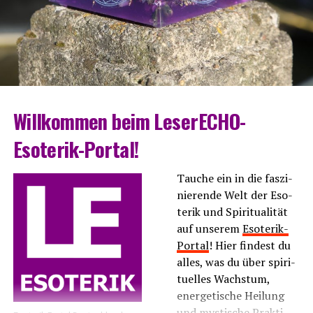
Will­kom­men beim LeserECHO-
Esoterik-Portal!
Tau­che ein in die fas­zi­
nie­ren­de Welt der Eso­
te­rik und Spi­ri­tua­li­tät
auf unse­rem
Eso­te­rik-
Por­tal
! Hier fin­dest du
alles, was du über spi­ri­
tu­el­les Wachs­tum,
ener­ge­ti­sche Hei­lung
und mys­ti­sche Prak­ti­