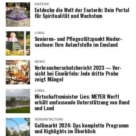
und Ener­gie­spa­ren interessieren.
ANZEIGE
Ent­de­cke die Welt der Eso­te­rik: Dein Por­tal
für Spi­ri­tua­li­tät und Wachstum
LOKAL
Senio­ren- und Pfle­ge­stütz­punkt Nie­der­
Anzeige
sach­sen: Ihre Anlauf­stel­le im Emsland
NEWS
Ver­brau­cher­schutz­be­richt 2023 — Vor­
sicht bei Eis­wür­feln: Jede drit­te Pro­be
zeigt Mängel
LOKAL
Wirt­schafts­mi­nis­ter Lies: MEYER Werft
erhält umfas­sen­de Unter­stüt­zung von Bund
und Land
VERANSTALTUNG
Gal­li­markt 2024: Das kom­plet­te Pro­gramm
und High­lights im Überblick