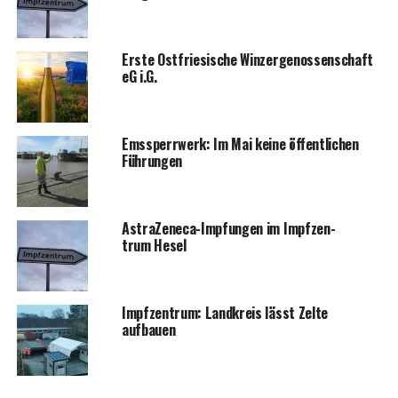
Ers­te Ost­frie­si­sche Win­zer­ge­nos­sen­schaft
eG i.G.
Ems­sperr­werk: Im Mai kei­ne öffent­li­chen
Führungen
Astra­Ze­ne­ca-Imp­fun­gen im Impf­zen­
trum Hesel
Impf­zen­trum: Land­kreis lässt Zel­te
aufbauen