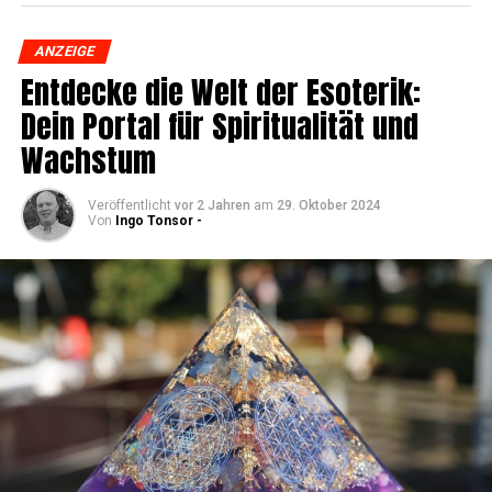
ANZEIGE
Ent­de­cke die Welt der Eso­te­rik:
Dein Por­tal für Spi­ri­tua­li­tät und
Wachstum
Veröffentlicht
vor 2 Jahren
am
29. Oktober 2024
Von
Ingo Tonsor -