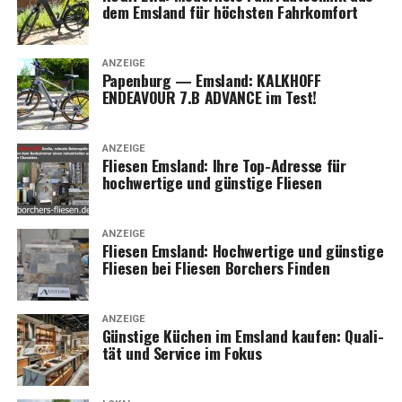
Für alle Bau- und Reno­vie­rungs­pro­jek­te – von der Pla­
dem Ems­land für höchs­ten Fahrkomfort
nung bis zur Aus­füh­rung – BauWoLe.de ist Ihr zuver­läs­
si­ger Partner.
ANZEIGE
Papen­burg — Ems­land: KALKHOFF
ENDEAVOUR 7.B ADVANCE im Test!
ANZEIGE
Flie­sen Ems­land: Ihre Top-Adres­se für
hoch­wer­ti­ge und güns­ti­ge Fliesen
ANZEIGE
Flie­sen Ems­land: Hoch­wer­ti­ge und güns­ti­ge
Flie­sen bei Flie­sen Bor­chers Finden
ANZEIGE
Güns­ti­ge Küchen im Ems­land kau­fen: Qua­li­
tät und Ser­vice im Fokus