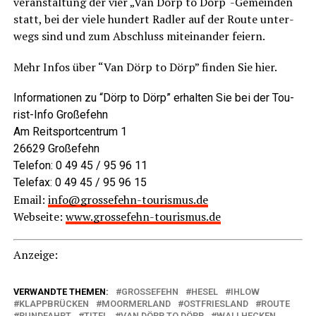
ver­an­stal­tung der vier „Van Dörp to Dörp“-Gemeinden
statt, bei der vie­le hun­dert Rad­ler auf der Rou­te unter­
wegs sind und zum Abschluss mit­ein­an­der feiern.
Mehr Infos über “Van Dörp to Dörp” fin­den Sie hier.
Infor­ma­tio­nen zu “Dörp to Dörp” erhal­ten Sie bei der Tou­
rist-Info Großefehn
Am Reit­sport­cen­trum 1
26629 Großefehn
Tele­fon:
0 49 45 / 95 96 11
Tele­fax:
0 49 45 / 95 96 15
Email:
info
‎@‎
grossefehn-tourismus.de
Web­sei­te:
www.grossefehn-tourismus.de
Anzei­ge:
VERWANDTE THEMEN:
GROSSEFEHN
HESEL
IHLOW
KLAPPBRÜCKEN
MOORMERLAND
OSTFRIESLAND
ROUTE
RUNDFAHRT
TITEL
VAN DÖRP TO DÖRP
WALLHECKEN