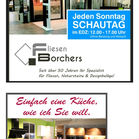
Attrak­ti­ve Ange­bo­te für Besucher
zum Aus­tausch. Nimm an Work­shops, Ver­an­stal­
Ein brei­tes Spek­trum an Aus­stel­lern aus allen rele­van­
tun­gen und Online-Foren teil, um dei­ne Erfah­
ten Gewer­ken ver­spricht den Mes­se­be­su­chern eine Viel­
run­gen zu tei­len und von ande­ren zu lernen.
zahl an Lösun­gen und Dienst­leis­tun­gen, die sie vor Ort
ent­de­cken kön­nen. Von Bau­un­ter­neh­men über Hand­
Begib dich auf eine Ent­de­ckungs­rei­se, die dir nicht nur
werks­be­trie­be bis hin zu Spe­zia­lis­ten für ener­ge­ti­sche
neu­es Wis­sen ver­mit­telt, son­dern auch dein spi­ri­tu­el­les
Sanie­run­gen – die Bau­mes­se bie­tet für jeden Bau­in­ter­es­
Bewusst­sein erwei­tert. Besu­che unser Lese­r­ECHO-Eso­
sier­ten und Heim­wer­ker das pas­sen­de Ange­bot. Der
te­rik-Por­tal und fin­de dei­ne Quel­le der Inspi­ra­ti­on!
direk­te Aus­tausch mit Fach­leu­ten und das Ein­ho­len ers­
Gemein­sam kön­nen wir die Magie der Eso­te­rik erle­ben
ter Ange­bo­te machen die Mes­se beson­ders attrak­tiv, vor
und eine tie­fe­re Ver­bin­dung zu uns selbst und der Welt
allem in einer so gro­ßen Regi­on wie dem Emsland.
um uns her­um aufbauen.
Mit einer Aus­stel­lungs­flä­che von 5.000 Qua­drat­me­tern
bie­tet die Mes­se­hal­le aus­rei­chend Platz für die viel­fäl­ti­
gen Prä­sen­ta­tio­nen. Besu­cher, die mit dem Auto anrei­
sen, pro­fi­tie­ren von den kos­ten­frei­en Park­mög­lich­kei­
ten direkt an der Emslandhalle.