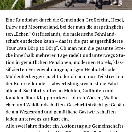
Eine Rund­fahrt durch die Gemein­den Große­fehn, Hesel,
Ihlow und Moorm­er­land, bei der man die ursprüng­lichs­
ten „Ecken“ Ost­fries­lands, die male­ri­sche Fehn­land­
schaft ent­de­cken kann – das ist die gut aus­ge­schil­der­te
Tour „van Dörp to Dörp“. Ob man nun die gesam­te Stre­
cke inner­halb meh­re­rer Tage radelt und unter­wegs Sta­
ti­on in gemüt­li­chen Pen­sio­nen, moder­nen Hotels, klas­
si­fi­zier­ten Feri­en­woh­nun­gen, uri­gen Heu­ho­tels oder
Müh­len­her­ber­gen macht oder ob man nur Teil­stre­cken
der Rou­te erkun­det – abwechs­lungs­reich ist die Fahrt
alle­mal. Sie führt vor­bei an Müh­len, Gulfhö­fen und
Kanä­len, über Klapp­brü­cken — durch Wie­sen, Wall­he­
cken und Wald­land­schaf­ten. Geschichts­träch­ti­ge Gebäu­
de am Weges­rand und gemüt­li­che Gast­wirt­schaf­ten
laden unter­wegs zur Rast ein.
Alle zwei Jah­re fin­det ein Akti­ons­tag als Gemein­schafts­