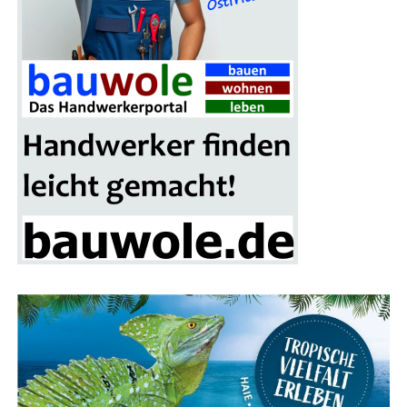
gestal­ten. Das Mes­se­re­stau­rant lädt zu einer Pau­se ein,
bei der sich die Besu­cher für den wei­te­ren Rund­gang
stär­ken können.
Ein wei­te­res High­light der Mes­se ist das gro­ße Gewinn­
spiel, bei dem ein schi­cker Mitsu­bi­shi Colt als Haupt­ge­
winn winkt. Alle Besu­cher erhal­ten mit ihrer Ein­tritts­
kar­te einen Teil­nah­me-Cou­pon, der in die Los­box auf
dem Mes­se­ge­län­de ein­ge­wor­fen wer­den kann. Die Ver­lo­
sung des Haupt­prei­ses erfolgt am Ende der Bau­mes­se-
Sai­son im nächs­ten Frühjahr.
Fokus auf Pho­to­vol­ta­ik und Solaranlagen
Ein beson­de­rer Schwer­punkt der Bau­mes­se Lin­gen liegt
auf alter­na­ti­ven Ener­gie­quel­len, ins­be­son­de­re Pho­to­
vol­ta­ik und Solar­an­la­gen. Über ein Dut­zend Aus­stel­ler
prä­sen­tie­ren ihre inno­va­ti­ven Lösun­gen für die Strom­
erzeu­gung und Heiz­sys­te­me mit Son­nen­en­er­gie. Ergän­