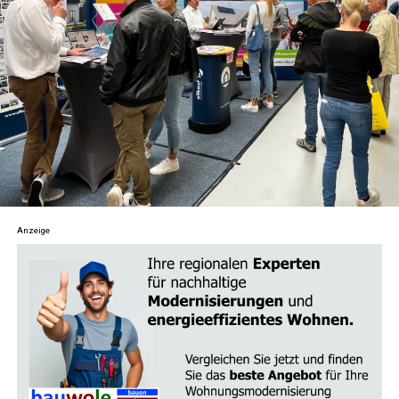
sen­de Anlei­tun­gen, Tech­ni­ken und Tipps zur
För­de­rung von inne­rer Ruhe und Klar­heit. Von
geführ­ten Medi­ta­tio­nen bis hin zu Acht­sam­keits­
übun­gen – fin­de her­aus, wie du stress­frei­er leben
und dei­nen Fokus schär­fen kannst.
Astro­lo­gie
: Erkun­de die tie­fe­re Bedeu­tung der
Ster­ne und Pla­ne­ten und wie sie dein Leben
beein­flus­sen. Ler­ne, dein Geburts­ho­ro­skop zu
ver­ste­hen und wie astro­lo­gi­sche Aspek­te dir hel­
Anzeige
fen kön­nen, Her­aus­for­de­run­gen zu meis­tern und
Chan­cen zu erkennen.
Tarot und Wahr­sa­ge­rei
: Tau­che ein in die Kunst
des Kar­ten­le­gens und ent­de­cke ande­re divin­a­to­
ri­sche Prak­ti­ken. Erhal­te Ein­bli­cke in die ver­schie­
de­nen Tarot­kar­ten und ihre Bedeu­tun­gen sowie
Tipps, wie du dei­ne Intui­ti­on beim Kar­ten­le­gen