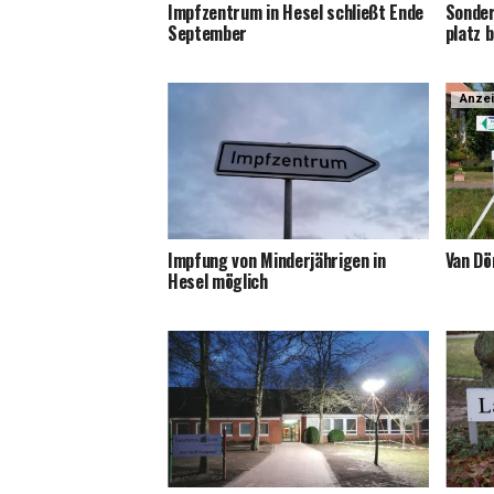
Impf­zen­trum in Hesel schließt Ende
Son­der
September
platz b
Anze
Imp­fung von Min­der­jäh­ri­gen in
Van Dö
Hesel möglich