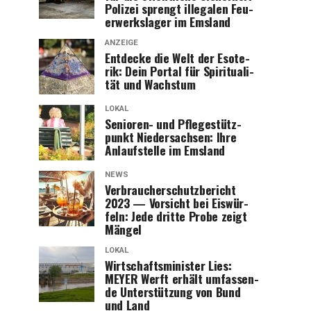
Poli­zei sprengt ille­ga­len Feu­
er­werks­la­ger im Emsland
ANZEIGE
Ent­de­cke die Welt der Eso­te­
rik: Dein Por­tal für Spi­ri­tua­li­
tät und Wachstum
LOKAL
Senio­ren- und Pfle­ge­stütz­
punkt Nie­der­sach­sen: Ihre
Anlauf­stel­le im Emsland
NEWS
Ver­brau­cher­schutz­be­richt
2023 — Vor­sicht bei Eis­wür­
feln: Jede drit­te Pro­be zeigt
Mängel
LOKAL
Wirt­schafts­mi­nis­ter Lies:
MEYER Werft erhält umfas­sen­
de Unter­stüt­zung von Bund
und Land