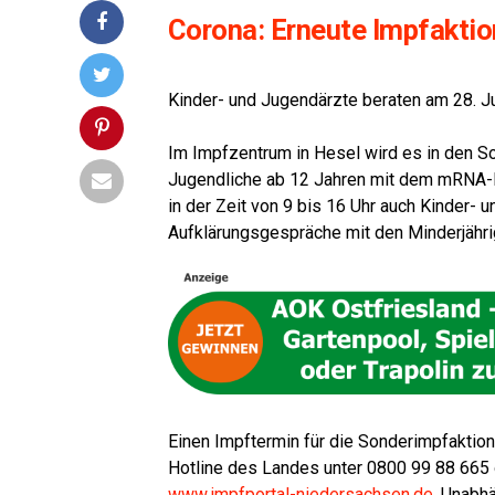
Coro­na: Erneu­te Impf­ak­t
Kin­der- und Jugend­ärz­te bera­ten am 28.
Im Impf­zen­trum in Hesel wird es in den Som­m
Jugend­li­che ab 12 Jah­ren mit dem mRNA-I
in der Zeit von 9 bis 16 Uhr auch Kin­der- un
Auf­klä­rungs­ge­sprä­che mit den Min­der­jäh­r
Einen Impf­ter­min für die Son­der­impf­ak­ti­o
Hot­line des Lan­des unter 0800 99 88 665 od
www.impfportal-niedersachsen.de
. Unab­hä