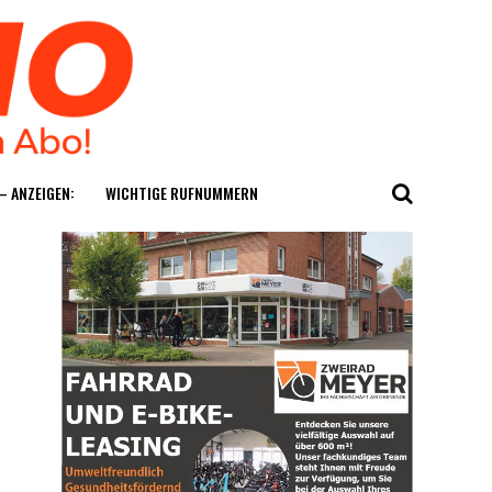
— ANZEIGEN:
WICH­TI­GE RUFNUMMERN