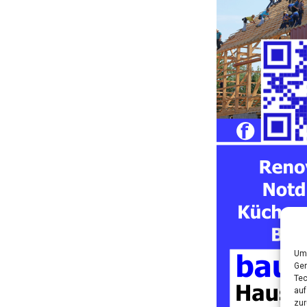
Um 
Ger
Tec
auf
zur