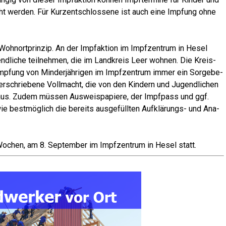
t wer­den. Für Kurz­ent­schlos­se­ne ist auch eine Imp­fung ohne
ohn­ort­prin­zip. An der Impf­ak­ti­on im Impf­zen­trum in Hesel
nd­li­che teil­neh­men, die im Land­kreis Leer woh­nen. Die Kreis­
Imp­fung von Min­der­jäh­ri­gen im Impf­zen­trum immer ein Sor­ge­be­
r­schrie­be­ne Voll­macht, die von den Kin­dern und Jugend­li­chen
 aus. Zudem müs­sen Aus­weis­pa­pie­re, der Impf­pass und ggf.
ie best­mög­lich die bereits aus­ge­füll­ten Auf­klä­rungs- und Ana­
Wochen, am 8. Sep­tem­ber im Impf­zen­trum in Hesel statt.