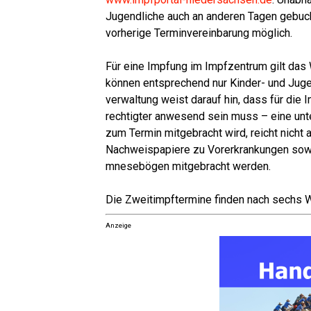
Jugend­li­che auch an ande­ren Tagen gebuch
vor­he­ri­ge Ter­min­ver­ein­ba­rung möglich.
Für eine Imp­fung im Impf­zen­trum gilt das W
kön­nen ent­spre­chend nur Kin­der- und Juge
ver­wal­tung weist dar­auf hin, dass für die 
rech­tig­ter anwe­send sein muss – eine unte
zum Ter­min mit­ge­bracht wird, reicht nicht
Nach­weis­pa­pie­re zu Vor­er­kran­kun­gen sow
mne­se­bö­gen mit­ge­bracht werden.
Die Zweit­impf­ter­mi­ne fin­den nach sechs 
Anzeige