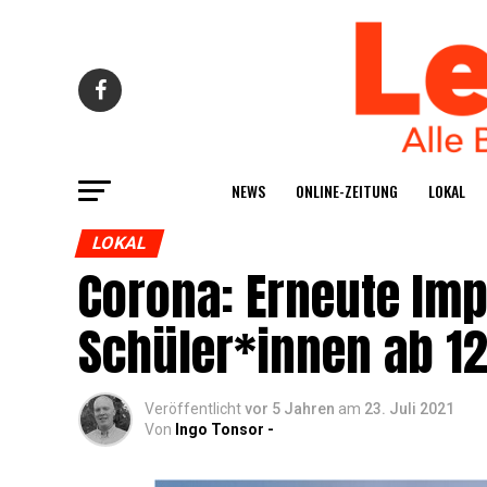
NEWS
ONLINE-ZEI­TUNG
LOKAL
LOKAL
Coro­na: Erneu­te Impf
Schüler*innen ab 1
Veröffentlicht
vor 5 Jahren
am
23. Juli 2021
Von
Ingo Tonsor -