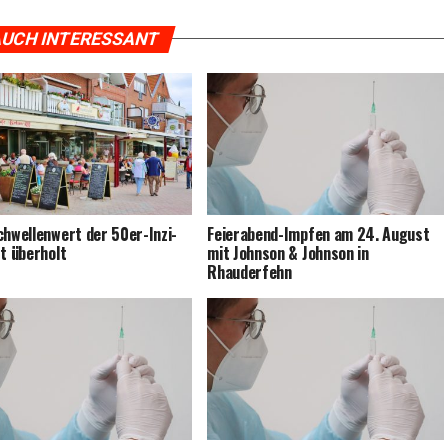
UCH INTERESSANT
chwel­len­wert der 50er-Inzi­
Fei­er­abend-Imp­fen am 24. August
st überholt
mit John­son & John­son in
Rhauderfehn