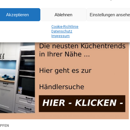
Akzeptieren
Ablehnen
Einstellungen anseh
Coo­kie-Richt­li­nie
Daten­schutz
Impres­sum
PFEN