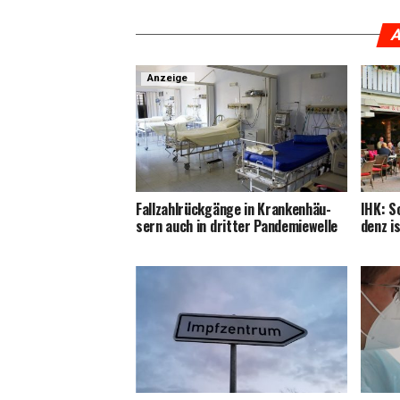
A
Anzeige
Fall­zahl­rück­gän­ge in Kran­ken­häu­
IHK: S
sern auch in drit­ter Pandemiewelle
denz i