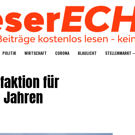
POLI­TIK
WIRT­SCHAFT
CORO­NA
BLAU­LICHT
STEL­LEN­MARKT 
­ak­ti­on für
2 Jahren