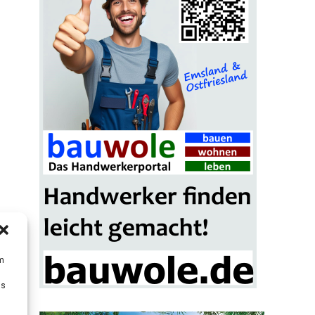
um
Ds