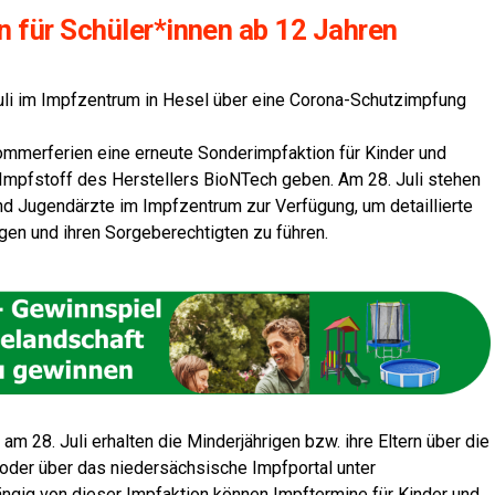
i­on für Schüler*innen ab 12 Jahren
 Juli im Impf­zen­trum in Hesel über eine Corona-Schutzimpfung
er­fe­ri­en eine erneu­te Son­der­impf­ak­ti­on für Kin­der und
mpf­stoff des Her­stel­lers BioNTech geben. Am 28. Juli ste­hen
d Jugend­ärz­te im Impf­zen­trum zur Ver­fü­gung, um detail­lier­te
i­gen und ihren Sor­ge­be­rech­tig­ten zu führen.
n am 28. Juli erhal­ten die Min­der­jäh­ri­gen bzw. ihre Eltern über die
er über das nie­der­säch­si­sche Impf­por­tal unter
n­gig von die­ser Impf­ak­ti­on kön­nen Impf­ter­mi­ne für Kin­der und