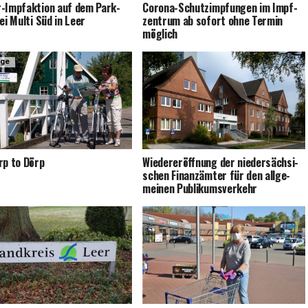
-Impf­ak­ti­on auf dem Park­
Coro­na-Schutz­imp­fun­gen im Impf­
ei Mul­ti Süd in Leer
zen­trum ab sofort ohne Ter­min
möglich
ige
rp to Dörp
Wie­der­eröff­nung der nie­der­säch­si­
schen Finanz­äm­ter für den all­ge­
mei­nen Publikumsverkehr