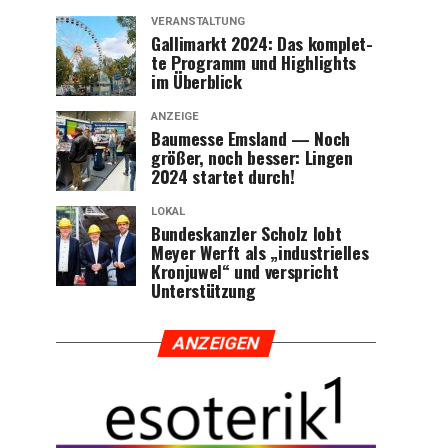
VERANSTALTUNG
Gal­li­markt 2024: Das kom­plet­
te Pro­gramm und High­lights
im Überblick
ANZEIGE
Bau­mes­se Ems­land — Noch
grö­ßer, noch bes­ser: Lin­gen
2024 star­tet durch!
LOKAL
Bun­des­kanz­ler Scholz lobt
Mey­er Werft als „indus­tri­el­les
Kron­ju­wel“ und ver­spricht
Unterstützung
ANZEI­GEN