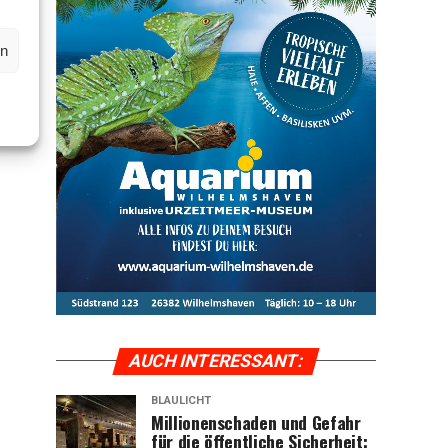
en
AUCH INTER­ES­SANT:
BLAULICHT
Mil­lio­nen­scha­den und Gefahr
für die öffent­li­che Sicher­heit: