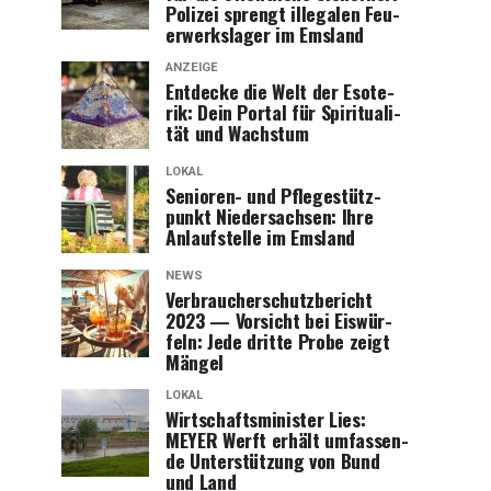
Poli­zei sprengt ille­ga­len Feu­
er­werks­la­ger im Emsland
ANZEIGE
Ent­de­cke die Welt der Eso­te­
rik: Dein Por­tal für Spi­ri­tua­li­
tät und Wachstum
LOKAL
Senio­ren- und Pfle­ge­stütz­
punkt Nie­der­sach­sen: Ihre
Anlauf­stel­le im Emsland
NEWS
Ver­brau­cher­schutz­be­richt
2023 — Vor­sicht bei Eis­wür­
feln: Jede drit­te Pro­be zeigt
Mängel
LOKAL
Wirt­schafts­mi­nis­ter Lies:
MEYER Werft erhält umfas­sen­
de Unter­stüt­zung von Bund
und Land