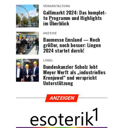
VERANSTALTUNG
Gal­li­markt 2024: Das kom­plet­
te Pro­gramm und High­lights
im Überblick
ANZEIGE
Bau­mes­se Ems­land — Noch
grö­ßer, noch bes­ser: Lin­gen
2024 star­tet durch!
LOKAL
Bun­des­kanz­ler Scholz lobt
Mey­er Werft als „indus­tri­el­les
Kron­ju­wel“ und ver­spricht
Unterstützung
ANZEI­GEN