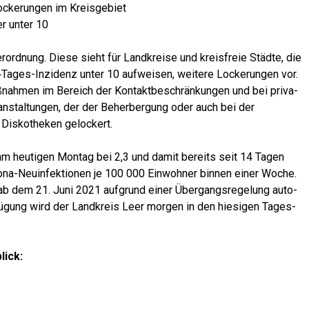
Locke­run­gen im Kreisgebiet
er unter 10
­ord­nung. Die­se sieht für Land­krei­se und kreis­freie Städ­te, die
‑Ta­ges-Inzi­denz unter 10 auf­wei­sen, wei­te­re Locke­run­gen vor.
nah­men im Bereich der Kon­takt­be­schrän­kun­gen und bei pri­va­
n­stal­tun­gen, der der Beher­ber­gung oder auch bei der
Dis­ko­the­ken gelockert.
 am heu­ti­gen Mon­tag bei 2,3 und damit bereits seit 14 Tagen
­na-Neu­in­fek­tio­nen je 100 000 Ein­woh­ner bin­nen einer Woche.
 ab dem 21. Juni 2021 auf­grund einer Über­gangs­re­ge­lung auto­
r­fü­gung wird der Land­kreis Leer mor­gen in den hie­si­gen Tages­
lick: