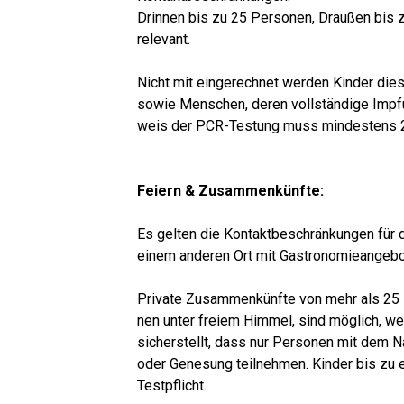
Drin­nen bis zu 25 Per­so­nen, Drau­ßen bis 
relevant.
Nicht mit ein­ge­rech­net wer­den Kin­der die
sowie Men­schen, deren voll­stän­di­ge Imp­f
weis der PCR-Tes­tung muss min­des­tens 
Fei­ern & Zusammenkünfte:
Es gel­ten die Kon­takt­be­schrän­kun­gen für 
einem ande­ren Ort mit Gas­tro­no­mie­an­ge­
Pri­va­te Zusam­men­künf­te von mehr als 25
nen unter frei­em Him­mel, sind mög­lich, wen
sicher­stellt, dass nur Per­so­nen mit dem Na
oder Gene­sung teil­neh­men. Kin­der bis zu ei
Testpflicht.