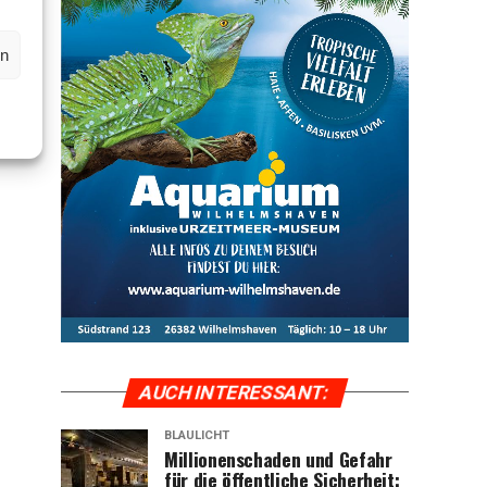
en
AUCH INTER­ES­SANT:
BLAULICHT
Mil­lio­nen­scha­den und Gefahr
für die öffent­li­che Sicher­heit: