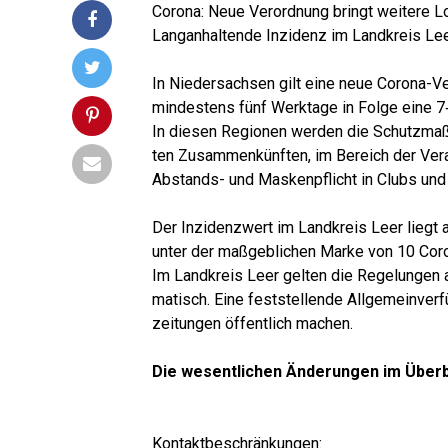
Coro­na: Neue Ver­ord­nung bringt wei­te­re 
Lang­an­hal­ten­de Inzi­denz im Land­kreis Le
In Nie­der­sach­sen gilt eine neue Coro­na-Ver
min­des­tens fünf Werk­ta­ge in Fol­ge eine 7
In die­sen Regio­nen wer­den die Schutz­maß­
ten Zusam­men­künf­ten, im Bereich der Ver­a
Abstands- und Mas­ken­pflicht in Clubs und 
Der Inzi­denz­wert im Land­kreis Leer liegt
unter der maß­geb­li­chen Mar­ke von 10 Coro
Im Land­kreis Leer gel­ten die Rege­lun­gen
ma­tisch. Eine fest­stel­len­de All­ge­mein­ve
zei­tun­gen öffent­lich machen.
Die wesent­li­chen Ände­run­gen im Überb
Kon­takt­be­schrän­kun­gen: