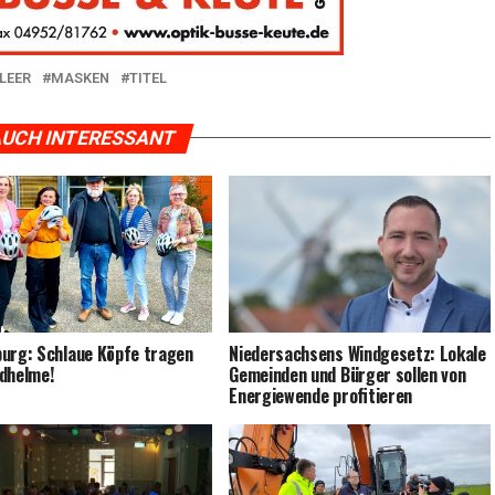
LEER
MASKEN
TITEL
UCH INTERESSANT
burg: Schlaue Köp­fe tra­gen
Nie­der­sach­sens Wind­ge­setz: Loka­le
dhelme!
Gemein­den und Bür­ger sol­len von
Ener­gie­wen­de profitieren