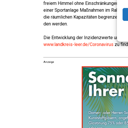
frei­em Him­mel ohne Ein­schrän­kun­gen mög­
einer Sport­an­la­ge Maß­nah­men im Rah­men e
die räum­li­chen Kapa­zi­tä­ten begren­zen un
den werden.
Die Ent­wick­lung der Inzi­denz­wer­te und der
www.landkreis-leer.de/Coronavirus
zu find
Anzeige