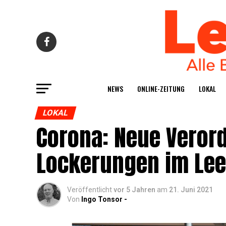
NEWS
ONLINE-ZEI­TUNG
LOKAL
LOKAL
Coro­na: Neue Ver­ord
Locke­run­gen im Lee
Veröffentlicht
vor 5 Jahren
am
21. Juni 2021
Von
Ingo Tonsor -