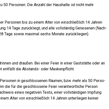
zu 50 Per­so­nen. Die Anzahl der Haus­hal­te ist nicht mehr
­ser Per­so­nen bis zu einem Alter von ein­schließ­lich 14 Jah­ren
ung 14 Tage zurück­liegt, und alle voll­stän­dig Gene­se­nen (Nach­
28 Tage sowie maxi­mal sechs Mona­te zurückliegen).
drin­nen und drau­ßen. Bei einer Fei­er in einer Gast­stät­te oder an
bot ent­fällt die Abstands- oder Maskenpflicht.
 Per­so­nen in geschlos­se­nen Räu­men, bzw. mehr als 50 Per­so­
n die für die geschlos­se­ne Fei­er ver­ant­wort­li­che Per­son
ch­weis eines nega­ti­ven Tests, einer voll­stän­di­gen Imp­fung
nem Alter von ein­schließ­lich 14 Jah­ren unter­lie­gen kei­ner