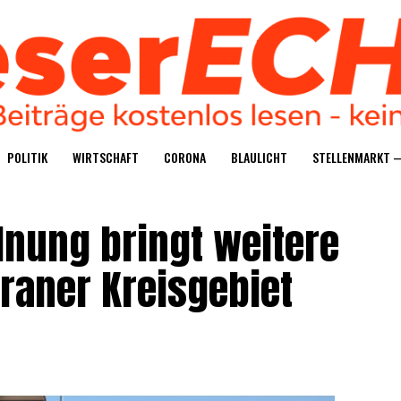
POLI­TIK
WIRT­SCHAFT
CORO­NA
BLAU­LICHT
STEL­LEN­MARKT 
­nung bringt wei­te­re
ra­ner Kreisgebiet