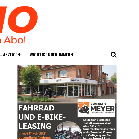
— ANZEIGEN:
WICH­TI­GE RUFNUMMERN