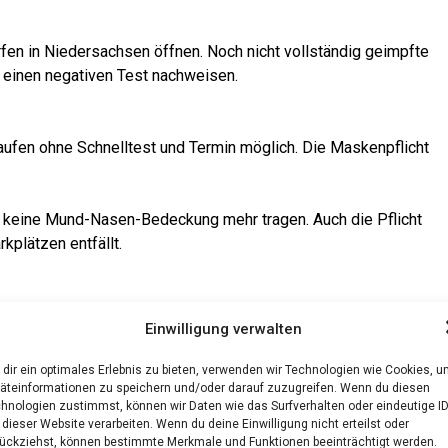
­fen in Nie­der­sach­sen öff­nen. Noch nicht voll­stän­dig geimpf­te
 einen nega­ti­ven Test nachweisen.
n­kau­fen ohne Schnell­test und Ter­min mög­lich. Die Mas­ken­pflicht
ei­ne Mund-Nasen-Bede­ckung mehr tra­gen. Auch die Pflicht
­plät­zen entfällt.
n, Bars und Clubs dür­fen unter Ein­hal­tung eines Hygie­ne­kon­zep­
Einwilligung verwalten
the­ken etc. ist aller­dings nur mit nega­ti­vem Test bzw. Impf-
bstands- oder Mas­ken­pflicht besteht nicht mehr.
dir ein optimales Erlebnis zu bieten, verwenden wir Technologien wie Cookies, 
äteinformationen zu speichern und/oder darauf zuzugreifen. Wenn du diesen
hnologien zustimmst, können wir Daten wie das Surfverhalten oder eindeutige I
 dieser Website verarbeiten. Wenn du deine Einwilligung nicht erteilst oder
­teur­sport ist sowohl in geschlos­se­nen Räu­men als auch unter
ückziehst, können bestimmte Merkmale und Funktionen beeinträchtigt werden.