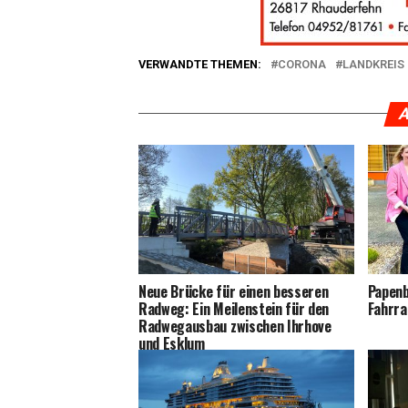
VERWANDTE THEMEN:
CORONA
LANDKREIS 
A
Neue Brü­cke für einen bes­se­ren
Papen­
Rad­weg: Ein Mei­len­stein für den
Fahrra
Rad­weg­aus­bau zwi­schen Ihr­ho­ve
und Esklum