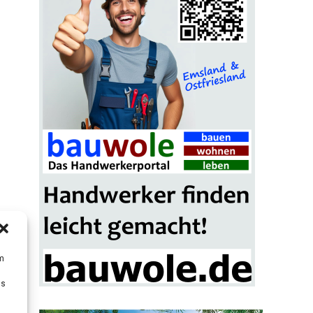
um
Ds