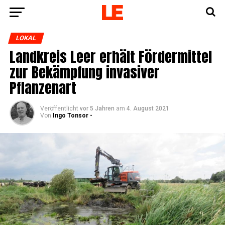
LOKAL
Land­kreis Leer erhält För­der­mit­tel
zur Bekämp­fung inva­si­ver
Pflanzenart
Veröffentlicht
vor 5 Jahren
am
4. August 2021
Von
Ingo Tonsor -