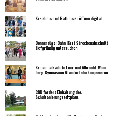
Kreis­haus und Rat­häu­ser öff­nen digital
Don­ner­zü­ge: Bahn lässt Stre­cken­ab­schnitt
tief­grün­dig untersuchen
Kreis­mu­sik­schu­le Leer und Albrecht-Wein­
berg-Gym­na­si­um Rhau­der­fehn kooperieren
CDU for­dert Ein­hal­tung des
Schulsanierungszeitplans