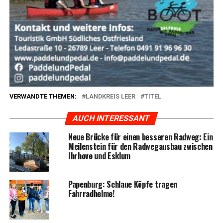
VERWANDTE THEMEN:
LANDKREIS LEER
TITEL
AUCH INTERESSANT
Neue Brü­cke für einen bes­se­ren Rad­weg: Ein
Mei­len­stein für den Rad­weg­aus­bau zwi­schen
Ihr­ho­ve und Esklum
Papen­burg: Schlaue Köp­fe tra­gen
Fahrradhelme!