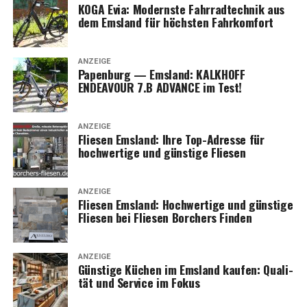
KOGA Evia: Moderns­te Fahr­rad­tech­nik aus
dem Ems­land für höchs­ten Fahrkomfort
ANZEIGE
Papen­burg — Ems­land: KALKHOFF
ENDEAVOUR 7.B ADVANCE im Test!
ANZEIGE
Flie­sen Ems­land: Ihre Top-Adres­se für
hoch­wer­ti­ge und güns­ti­ge Fliesen
ANZEIGE
Flie­sen Ems­land: Hoch­wer­ti­ge und güns­ti­ge
Flie­sen bei Flie­sen Bor­chers Finden
ANZEIGE
Güns­ti­ge Küchen im Ems­land kau­fen: Qua­li­
tät und Ser­vice im Fokus