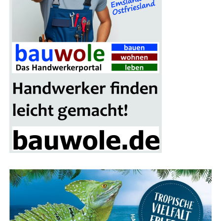
setzt der Ser­vice Maßstäbe.
Dei­ne Vor­tei­le beim Bikeleasing-Service
Bis zu 40% spa­ren:
Durch Gehalts­um­wand­lung und
Steu­er­vor­tei­le kannst Du bei der Anschaf­fung Dei­
nes Dienst­rads im Ver­gleich zum Direkt­kauf
ordent­lich sparen.
Pri­va­te Nut­zung erlaubt:
Dein Dienst­rad darf
nicht nur den Arbeits­weg, son­dern auch Frei­zeit-
und Urlaubs­fahr­ten meistern.
Fahr­rad nach Wahl:
Ob E‑Bike, Las­ten­rad oder
City­flit­zer – Du ent­schei­dest, wel­ches Modell Dein
Dienst­rad wird.
Ein­fach online:
Behal­te alle Pro­zes­se rund um
Dein Dienst­rad jeder­zeit bequem online im Blick
über das Bikeleasing-Portal.