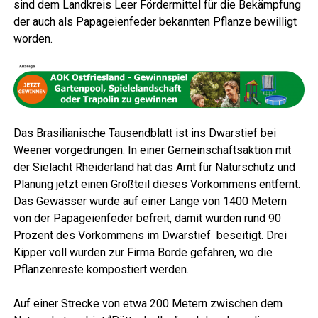
sind dem Land­kreis Leer För­der­mit­tel für die Bekämp­fung
der auch als Papa­gei­en­fe­der bekann­ten Pflan­ze bewil­ligt
worden.
Das Bra­si­lia­ni­sche Tau­send­blatt ist ins Dwar­s­tief bei
Wee­ner vor­ge­drun­gen. In einer Gemein­schafts­ak­ti­on mit
der Sie­lacht Rhei­der­land hat das Amt für Natur­schutz und
Pla­nung jetzt einen Groß­teil die­ses Vor­kom­mens ent­fernt.
Das Gewäs­ser wur­de auf einer Län­ge von 1400 Metern
von der Papa­gei­en­fe­der befreit, damit wur­den rund 90
Pro­zent des Vor­kom­mens im Dwar­s­tief besei­tigt. Drei
Kip­per voll wur­den zur Fir­ma Bor­de gefah­ren, wo die
Pflan­zen­res­te kom­pos­tiert werden.
Auf einer Stre­cke von etwa 200 Metern zwi­schen dem