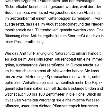
Natur­schutz­ge­biet “Püt­ten­bol­len” und der ehe­ma­li­gen
“Schö­fel­bahn” konn­te nicht geräumt wer­den, weil dort der
Boden zu nass war. Es ist vor­ge­se­hen, die­sen Abschnitt
im Sep­tem­ber mit einem Ket­ten­bag­ger zu rei­ni­gen — vor­
aus­ge­setzt, dass es im August abtrock­net und der Nie­der­
moor­be­reich des “Püt­ten­bol­len” gemäht wer­den kann. Eine
Räu­mung ohne Abfuhr ergä­be kei­nen Sinn, heißt es dazu in
einer Pressemitteilung.
Wie das Amt für Pla­nung und Natur­schutz erklärt, han­delt
es sich beim Bra­si­lia­ni­schen Tau­send­blatt um eine immer­
grü­ne, aus­dau­ern­de Was­ser­pflan­ze. In Euro­pa taucht sie
im Herbst ab und kommt ab Mai wie­der her­vor. Sie kann
bis zu zwei Meter lan­ge Spross­ach­sen ent­wi­ckeln, unter
opti­ma­len Ver­hält­nis­sen auch wesent­lich mehr. Die Papa­
gei­en­fe­der kann daher schnell dich­te Bestän­de bil­den und
wächst auch 50 bis 100 Zen­ti­me­ter in die Höhe. Durch ihr
inva­si­ves Ver­hal­ten ver­drängt sie ein­hei­mi­sche Was­ser­
pflan­zen, unter dem dich­ten Pflan­zen­tep­pich herr­schen