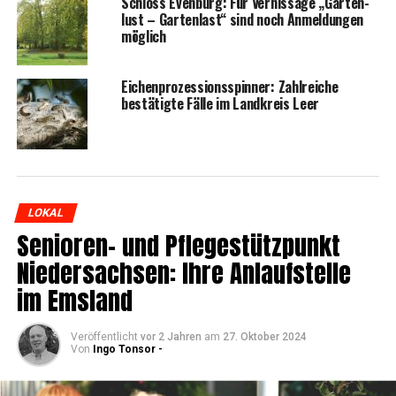
Schloss Even­burg: Für Ver­nis­sa­ge „Gar­ten­
lust – Gar­ten­last“ sind noch Anmel­dun­gen
möglich
Eichen­pro­zes­si­ons­spin­ner: Zahl­rei­che
bestä­tig­te Fäl­le im Land­kreis Leer
LOKAL
Senio­ren- und Pfle­ge­stütz­punkt
Nie­der­sach­sen: Ihre Anlauf­stel­le
im Emsland
Veröffentlicht
vor 2 Jahren
am
27. Oktober 2024
Von
Ingo Tonsor -