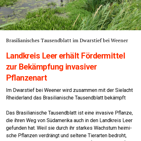
Bra­si­lia­ni­sches Tau­send­blatt im Dwar­s­tief bei Weener
Land­kreis Leer erhält För­der­mit­tel
zur Bekämp­fung inva­si­ver
Pflanzenart
Im Dwar­s­tief bei Wee­ner wird zusam­men mit der Sie­lacht
Rhei­der­land das Bra­si­lia­ni­sche Tau­send­blatt bekämpft
Das Bra­si­lia­ni­sche Tau­send­blatt ist eine inva­si­ve Pflan­ze,
die ihren Weg von Süd­ame­ri­ka auch in den Land­kreis Leer
gefun­den hat. Weil sie durch ihr star­kes Wachs­tum hei­mi­
sche Pflan­zen ver­drängt und sel­te­ne Tier­ar­ten bedroht,