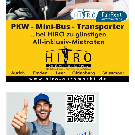
Wir sind Bikelea­sing-Part­ner­händ­ler:
Dein Weg zum Traum-Dienstrad
Güns­tig lea­sen. Bes­ser ankom­men.
Mit dem Bikelea­
sing-Ser­vice erhältst Du nicht nur ein umwelt­freund­li­
ches und gesund­heits­för­dern­des Fort­be­we­gungs­mit­tel,
son­dern auch einen finan­zi­el­len Vor­teil. Seit 2015
unter­stützt der Bikelea­sing-Ser­vice Arbeit­neh­mer,
Selbst­stän­di­ge und Frei­be­ruf­ler dabei, ihr Traum­rad zu
attrak­ti­ven Kon­di­tio­nen zu lea­sen. Mit über­durch­
schnitt­li­chem Ser­vice, umfas­sen­der Absi­che­rung und
einer star­ken Part­ner­schaft mit dem Fahr­rad­fach­han­del