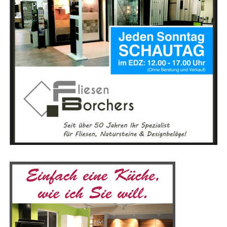
schnit­te mit sich brin­gen wird. Wir wer­den die­sen sicher
nicht leich­ten Weg nun gemein­sam gehen.“
Mit die­sen Wor­ten wur­de deut­lich, dass die Zukunft der
MEYER Werft und des Stand­orts Papen­burg sowohl
Chan­cen als auch Her­aus­for­de­run­gen bie­tet. Die neue
Part­ner­schaft zwi­schen Bund, Land und der Werft setzt
ein star­kes Signal für eine posi­ti­ve Ent­wick­lung und
lang­fris­ti­ge Stabilität.
Anzeige