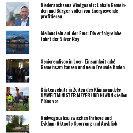
Nie­der­sach­sens Wind­ge­setz: Loka­le Gemein­
den und Bür­ger sol­len von Ener­gie­wen­de
profitieren
Mei­len­stein auf der Ems: Die erfolg­rei­che
Fahrt der Sil­ver Ray
Senio­ren­dis­co in Leer: Ein­sam­keit ade!
Gemein­sam tan­zen und neue Freun­de finden
Küs­ten­schutz in Zei­ten des Kli­ma­wan­dels:
UMWELTMINISTER MEYER UND NLWKN stel­len
Plä­ne vor
Rad­weg­aus­bau zwi­schen Ihr­ho­ve und
Esklum: Aktu­el­le Sper­rung und Ausblick