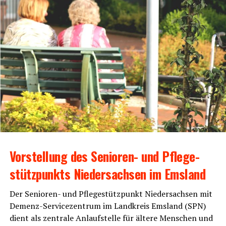
Vor­stel­lung des Senio­ren- und Pfle­ge­
stütz­punkts Nie­der­sach­sen im Emsland
Der Senio­ren- und Pfle­ge­stütz­punkt Nie­der­sach­sen mit
Demenz-Ser­vice­zen­trum im Land­kreis Ems­land (SPN)
dient als zen­tra­le Anlauf­stel­le für älte­re Men­schen und