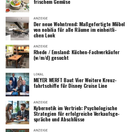
fri­schem Gemüse
ANZEIGE
Der neue Wohn­trend: Maß­ge­fer­tig­te Möbel
von nobi­lia für alle Räu­me im ein­heit­li­
chen Look
ANZEIGE
Rhe­de / Ems­land: Küchen-Fach­ver­käu­fer
(w/m/d) gesucht
LOKAL
MEYER WERFT Baut Vier Wei­te­re Kreuz­
fahrt­schif­fe für Dis­ney Crui­se Line
ANZEIGE
Kyber­ne­tik im Ver­trieb: Psy­cho­lo­gi­sche
Stra­te­gien für erfolg­rei­che Ver­kaufs­ge­
sprä­che und Abschlüsse
ANZEIGE