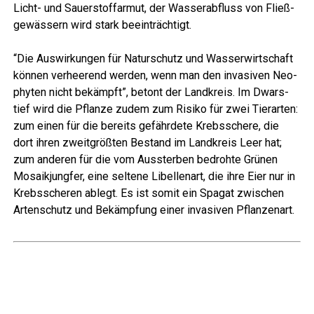
Licht- und Sau­er­stoff­ar­mut, der Was­ser­ab­fluss von Fließ­
ge­wäs­sern wird stark beeinträchtigt.
“Die Aus­wir­kun­gen für Natur­schutz und Was­ser­wirt­schaft
kön­nen ver­hee­rend wer­den, wenn man den inva­si­ven Neo­
phy­ten nicht bekämpft”, betont der Land­kreis. Im Dwar­s­
tief wird die Pflan­ze zudem zum Risi­ko für zwei Tier­ar­ten:
zum einen für die bereits gefähr­de­te Krebs­sche­re, die
dort ihren zweit­größ­ten Bestand im Land­kreis Leer hat;
zum ande­ren für die vom Aus­ster­ben bedroh­te Grü­nen
Mosa­ik­jung­fer, eine sel­te­ne Libel­len­art, die ihre Eier nur in
Krebs­sche­ren ablegt. Es ist somit ein Spa­gat zwi­schen
Arten­schutz und Bekämp­fung einer inva­si­ven Pflanzenart.