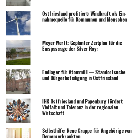
Ost­fries­land pro­fi­tiert: Wind­kraft als Ein­
nah­me­quel­le für Kom­mu­nen und Menschen
Mey­er Werft: Geplan­ter Zeit­plan für die
Ems­pas­sa­ge der Sil­ver Ray:
End­la­ger für Atom­müll — Stand­ort­su­che
und Bür­ger­be­tei­li­gung in Ostfriesland
IHK Ost­fries­land und Papen­burg för­dert
Viel­falt und Tole­ranz in der regio­na­len
Wirtschaft
Selbst­hil­fe: Neue Grup­pe für Ange­hö­ri­ge von
Demenzerkrankten