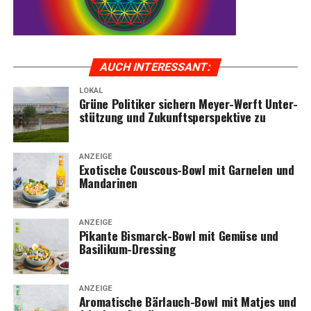
AUCH INTER­ES­SANT:
LOKAL
Grü­ne Poli­ti­ker sichern Mey­er-Werft Unter­
KOGA — Fach­händ­ler im Emsland
stüt­zung und Zukunfts­per­spek­ti­ve zu
ANZEIGE
Exo­ti­sche Cous­cous-Bowl mit Gar­ne­len und
Mandarinen
ANZEIGE
Pikan­te Bis­marck-Bowl mit Gemü­se und
Basilikum-Dressing
ANZEIGE
Aro­ma­ti­sche Bär­lauch-Bowl mit Mat­jes und