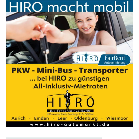
Wir sind Bikelea­sing-Part­ner­händ­ler:
Dein Weg zum Traum-Dienstrad
Güns­tig lea­sen. Bes­ser ankom­men.
Mit dem Bikelea­
sing-Ser­vice erhältst Du nicht nur ein umwelt­freund­li­
ches und gesund­heits­för­dern­des Fort­be­we­gungs­mit­tel,