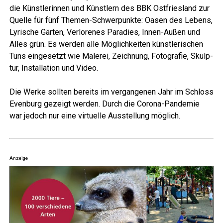
die Künst­le­rin­nen und Künst­lern des BBK Ost­fries­land zur
Quel­le für fünf The­men-Schwer­punk­te: Oasen des Lebens,
Lyri­sche Gär­ten, Ver­lo­re­nes Para­dies, Innen-Außen und
Alles grün. Es wer­den alle Mög­lich­kei­ten künst­le­ri­schen
Tuns ein­ge­setzt wie Male­rei, Zeich­nung, Foto­gra­fie, Skulp­
tur, Instal­la­ti­on und Video.
Die Wer­ke soll­ten bereits im ver­gan­ge­nen Jahr im Schloss
Even­burg gezeigt wer­den. Durch die Coro­na-Pan­de­mie
war jedoch nur eine vir­tu­el­le Aus­stel­lung möglich.
Anzeige