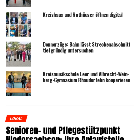
Kreis­haus und Rat­häu­ser öff­nen digital
Don­ner­zü­ge: Bahn lässt Stre­cken­ab­schnitt
tief­grün­dig untersuchen
Kreis­mu­sik­schu­le Leer und Albrecht-Wein­
berg-Gym­na­si­um Rhau­der­fehn kooperieren
LOKAL
Senio­ren- und Pfle­ge­stütz­punkt
Nie­der­sach­sen: Ihre Anlauf­stel­le