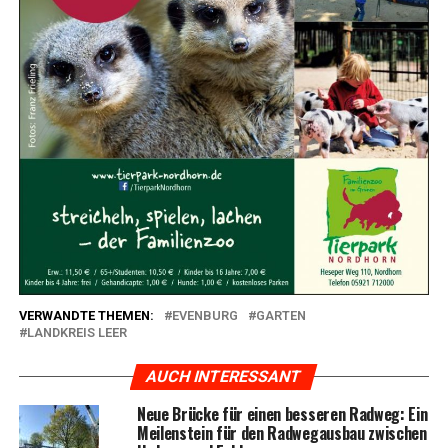
VERWANDTE THEMEN:
EVENBURG
GARTEN
LANDKREIS LEER
AUCH INTERESSANT
Neue Brü­cke für einen bes­se­ren Rad­weg: Ein
Mei­len­stein für den Rad­weg­aus­bau zwi­schen