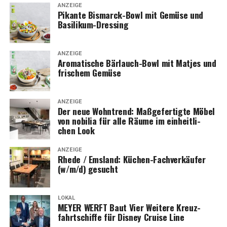
ANZEIGE
Pikan­te Bis­marck-Bowl mit Gemü­se und
Basilikum-Dressing
ANZEIGE
Aro­ma­ti­sche Bär­lauch-Bowl mit Mat­jes und
fri­schem Gemüse
ANZEIGE
Der neue Wohn­trend: Maß­ge­fer­tig­te Möbel
von nobi­lia für alle Räu­me im ein­heit­li­
chen Look
ANZEIGE
Rhe­de / Ems­land: Küchen-Fach­ver­käu­fer
(w/m/d) gesucht
LOKAL
MEYER WERFT Baut Vier Wei­te­re Kreuz­
fahrt­schif­fe für Dis­ney Crui­se Line