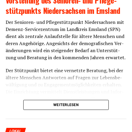
stütz­punkts Nie­der­sach­sen im Emsland
Der Senio­ren- und Pfle­ge­stütz­punkt Nie­der­sach­sen mit
Demenz-Ser­vice­zen­trum im Land­kreis Ems­land (SPN)
dient als zen­tra­le Anlauf­stel­le für älte­re Men­schen und
deren Ange­hö­ri­ge. Ange­sichts der demo­gra­fi­schen Ver­
än­de­run­gen wird ein stei­gen­der Bedarf an Unter­stüt­
zung und Bera­tung in den kom­men­den Jah­ren erwartet.
Der Stütz­punkt bie­tet eine ver­netz­te Bera­tung, bei der
älte­re Men­schen Ant­wor­ten auf Fra­gen zur Lebens­be­
wäl­ti­gung und zu Enga­ge­ment­mög­lich­kei­ten erhal­ten.
Die Ein­rich­tung ver­mit­telt Dienst­leis­tun­gen und Infor­
ma­tio­nen aus einer Hand, um den Betrof­fe­nen unnö­ti­ge
Wege zu ersparen.
WEITERLESEN
Ein zen­tra­les Ziel des Senio­ren­stütz­punkts ist die För­
de­rung der Unab­hän­gig­keit und Selbst­stän­dig­keit älte­
LOKAL