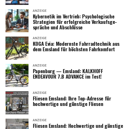
ANZEIGE
Kyber­ne­tik im Ver­trieb: Psy­cho­lo­gi­sche
Stra­te­gien für erfolg­rei­che Ver­kaufs­ge­
sprä­che und Abschlüsse
ANZEIGE
KOGA Evia: Moderns­te Fahr­rad­tech­nik aus
dem Ems­land für höchs­ten Fahrkomfort
ANZEIGE
Papen­burg — Ems­land: KALKHOFF
ENDEAVOUR 7.B ADVANCE im Test!
ANZEIGE
Flie­sen Ems­land: Ihre Top-Adres­se für
hoch­wer­ti­ge und güns­ti­ge Fliesen
ANZEIGE
Flie­sen Ems­land: Hoch­wer­ti­ge und güns­ti­ge