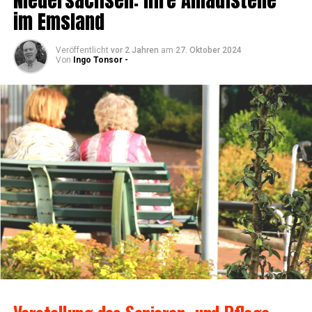
im Emsland
Veröffentlicht
vor 2 Jahren
am
27. Oktober 2024
Von
Ingo Tonsor -
Vor­stel­lung des Senio­ren- und Pfle­ge­