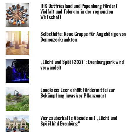
IHK Ost­fries­land und Papen­burg för­dert
Viel­falt und Tole­ranz in der regio­na­len
Wirtschaft
Selbst­hil­fe: Neue Grup­pe für Ange­hö­ri­ge von
Demenzerkrankten
„Lücht und Spö­öl 2021“: Even­burg­park wird
verwandelt
Land­kreis Leer erhält För­der­mit­tel zur
Bekämp­fung inva­si­ver Pflanzenart
Vier zau­ber­haf­te Aben­de mit „Lücht und
Spö­öl bi´d Evenbörg“