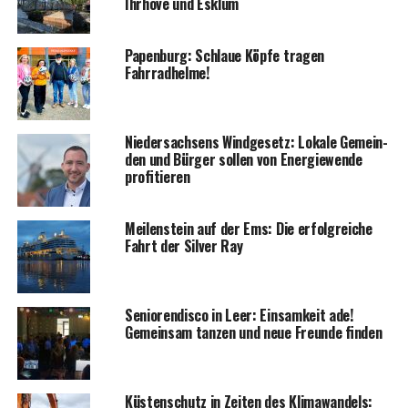
Ihr­ho­ve und Esklum
Papen­burg: Schlaue Köp­fe tra­gen
Fahrradhelme!
Nie­der­sach­sens Wind­ge­setz: Loka­le Gemein­
den und Bür­ger sol­len von Ener­gie­wen­de
profitieren
Mei­len­stein auf der Ems: Die erfolg­rei­che
Fahrt der Sil­ver Ray
Senio­ren­dis­co in Leer: Ein­sam­keit ade!
Gemein­sam tan­zen und neue Freun­de finden
Küs­ten­schutz in Zei­ten des Kli­ma­wan­dels: