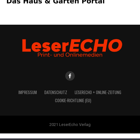
IMPRES­SUM
DATEN­SCHUTZ
LESE­R­ECHO + ONLINE-ZEITUNG
COO­KIE-RICH­T­­LI­­NIE (EU)
2021 LeserEcho Verlag