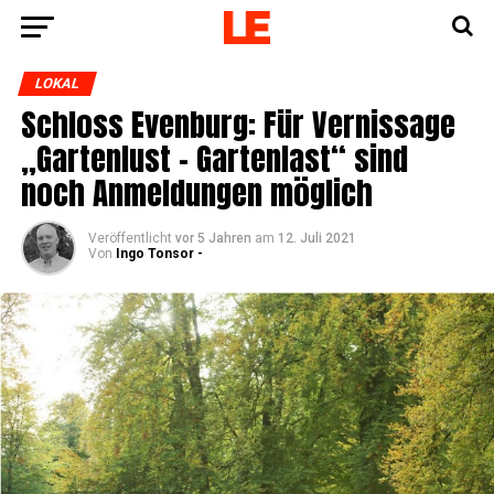
LOKAL
Schloss Even­burg: Für Ver­nis­sa­ge
„Gar­ten­lust – Gar­ten­last“ sind
noch Anmel­dun­gen möglich
Veröffentlicht
vor 5 Jahren
am
12. Juli 2021
Von
Ingo Tonsor -