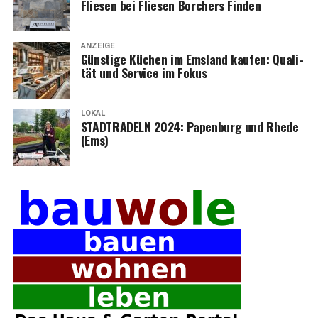
Flie­sen bei Flie­sen Bor­chers Finden
ANZEIGE
Güns­ti­ge Küchen im Ems­land kau­fen: Qua­li­
tät und Ser­vice im Fokus
LOKAL
STADTRADELN 2024: Papen­burg und Rhe­de
(Ems)