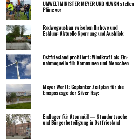
UMWELTMINISTER MEYER UND NLWKN stel­len
Plä­ne vor
Rad­weg­aus­bau zwi­schen Ihr­ho­ve und
Esklum: Aktu­el­le Sper­rung und Ausblick
Ost­fries­land pro­fi­tiert: Wind­kraft als Ein­
nah­me­quel­le für Kom­mu­nen und Menschen
Mey­er Werft: Geplan­ter Zeit­plan für die
Ems­pas­sa­ge der Sil­ver Ray:
End­la­ger für Atom­müll — Stand­ort­su­che
und Bür­ger­be­tei­li­gung in Ostfriesland