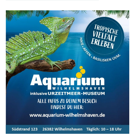
City­flit­zer – Du ent­schei­dest, wel­ches Modell Dein
Dienst­rad wird.
Ein­fach online:
Behal­te alle Pro­zes­se rund um
Dein Dienst­rad jeder­zeit bequem online im Blick
über das Bikeleasing-Portal.
Gute Absi­che­rung:
Dank umfas­sen­der Ver­si­che­
rungs­lö­sun­gen bist Du bei Dieb­stahl, Unfall oder
auch in Zei­ten wie Kün­di­gung und Eltern­zeit gut
abgesichert.
Dein Weg zum Bikeleasing-Dienstrad
Arbeit­ge­ber-Regis­trie­rung:
Dein Arbeit­ge­ber
regis­triert sich im Bikeleasing-Portal.
Arbeit­neh­mer-Regis­trie­rung:
Du mel­dest Dich
als Arbeit­neh­mer an.
Wunsch­rad aus­wäh­len:
Such Dir Dein Traum­rad