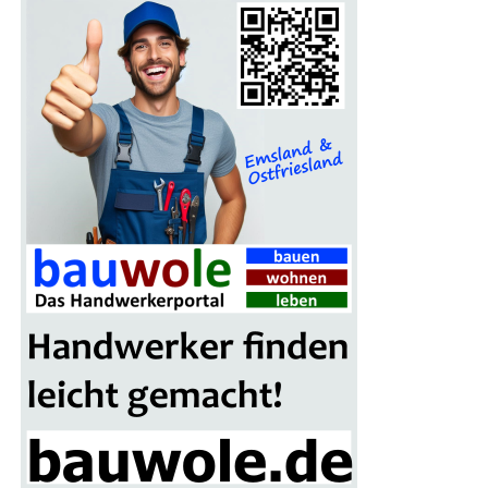
son­dern auch einen finan­zi­el­len Vor­teil. Seit 2015
unter­stützt der Bikelea­sing-Ser­vice Arbeit­neh­mer,
Selbst­stän­di­ge und Frei­be­ruf­ler dabei, ihr Traum­rad zu
attrak­ti­ven Kon­di­tio­nen zu lea­sen. Mit über­durch­
schnitt­li­chem Ser­vice, umfas­sen­der Absi­che­rung und
einer star­ken Part­ner­schaft mit dem Fahr­rad­fach­han­del
setzt der Ser­vice Maßstäbe.
Dei­ne Vor­tei­le beim Bikeleasing-Service
Bis zu 40% spa­ren:
Durch Gehalts­um­wand­lung und
Steu­er­vor­tei­le kannst Du bei der Anschaf­fung Dei­
nes Dienst­rads im Ver­gleich zum Direkt­kauf
ordent­lich sparen.
Pri­va­te Nut­zung erlaubt:
Dein Dienst­rad darf
nicht nur den Arbeits­weg, son­dern auch Frei­zeit-
und Urlaubs­fahr­ten meistern.
Fahr­rad nach Wahl:
Ob E‑Bike, Las­ten­rad oder