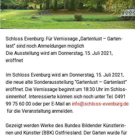
Schloss Even­burg: Für Ver­nis­sa­ge „Gar­ten­lust – Gar­ten­
last“ sind noch Anmel­dun­gen möglich
Die Aus­stel­lung wird am Don­ners­tag, 15. Juli 2021,
eröffnet
Im Schloss Even­burg wird am Don­ners­tag, 15. Juli 2021,
die neue alte Son­der­aus­stel­lung “Gar­ten­lust — Gar­ten­last”
eröff­net. Die Ver­nis­sa­ge beginnt um 18.30 Uhr im Schlos­
sin­nen­hof. Inter­es­sier­te kön­nen sich noch unter Tel. 0491
99 75 60 00 oder per E‑Mail an
info@schloss-evenburg.de
für die Ver­an­stal­tung anmelden.
Gezeigt wer­den Wer­ke des Bun­des Bil­den­der Künst­le­rin­
nen und Künst­ler (BBK) Ost­fries­land. Der Gar­ten wur­de für