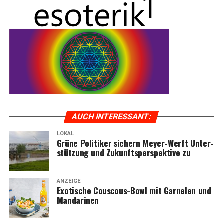
AUCH INTER­ES­SANT:
LOKAL
Grü­ne Poli­ti­ker sichern Mey­er-Werft Unter­
KOGA — Fach­händ­ler im Emsland
stüt­zung und Zukunfts­per­spek­ti­ve zu
ANZEIGE
Exo­ti­sche Cous­cous-Bowl mit Gar­ne­len und
Mandarinen