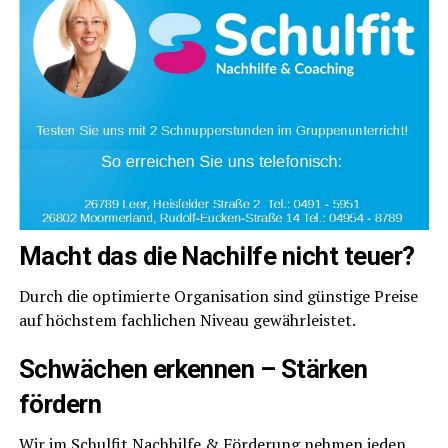
Macht das die Nach­il­fe nicht teuer?
Durch die opti­mier­te Orga­ni­sa­ti­on sind güns­ti­ge Prei­se
auf höchs­tem fach­li­chen Niveau gewährleistet.
Schwä­chen erken­nen – Stär­ken
fördern
Wir im Schul­fit Nach­hil­fe & För­de­rung neh­men jeden