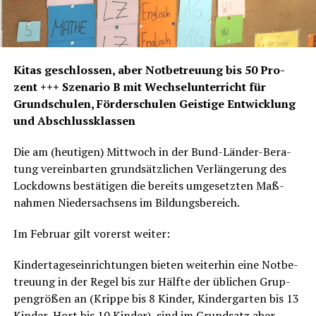
Kitas geschlos­sen, aber Not­be­treu­ung bis 50 Pro­
zent +++ Sze­na­rio B mit Wech­sel­un­ter­richt für
Grund­schu­len, För­der­schu­len Geis­ti­ge Ent­wick­lung
und Abschlussklassen
Die am (heu­ti­gen) Mitt­woch in der Bund-Län­der-Bera­
tung ver­ein­bar­ten grund­sätz­li­chen Ver­län­ge­rung des
Lock­downs bestä­ti­gen die bereits umge­setz­ten Maß­
nah­men Nie­der­sach­sens im Bildungsbereich.
Im Febru­ar gilt vor­erst weiter:
Kin­der­ta­ges­ein­rich­tun­gen bie­ten wei­ter­hin eine Not­be­
treu­ung in der Regel bis zur Hälf­te der übli­chen Grup­
pen­grö­ßen an (Krip­pe bis 8 Kin­der, Kin­der­gar­ten bis 13
Kin­der, Hort bis 10 Kin­der), sind im Grund­satz aber