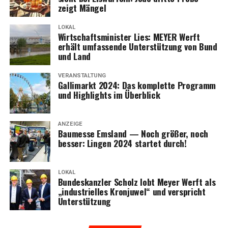
zeigt Mängel
LOKAL
Wirt­schafts­mi­nis­ter Lies: MEYER Werft
erhält umfas­sen­de Unter­stüt­zung von Bund
und Land
VERANSTALTUNG
Gal­li­markt 2024: Das kom­plet­te Pro­gramm
und High­lights im Überblick
ANZEIGE
Bau­mes­se Ems­land — Noch grö­ßer, noch
bes­ser: Lin­gen 2024 star­tet durch!
LOKAL
Bun­des­kanz­ler Scholz lobt Mey­er Werft als
„indus­tri­el­les Kron­ju­wel“ und ver­spricht
Unterstützung