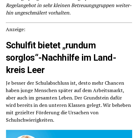
Regel­an­ge­bot in sehr klei­nen Betreu­ungs­grup­pen wei­ter­
hin unge­schmä­lert vorhalten.
Anzei­ge:
Schul­fit bie­tet „rund­um
sorglos“-Nachhilfe im Land­
kreis Leer
Je bes­ser der Schul­ab­schluss ist, des­to mehr Chan­cen
haben jun­ge Men­schen spä­ter auf dem Arbeits­markt,
aber auch im gesam­ten Leben. Der Grund­stein dafür
wird bereits in den unte­ren Klas­sen gelegt. Wir behe­ben
mit geziel­ter För­de­rung die Ursa­chen von
Schulschwierigkeiten.