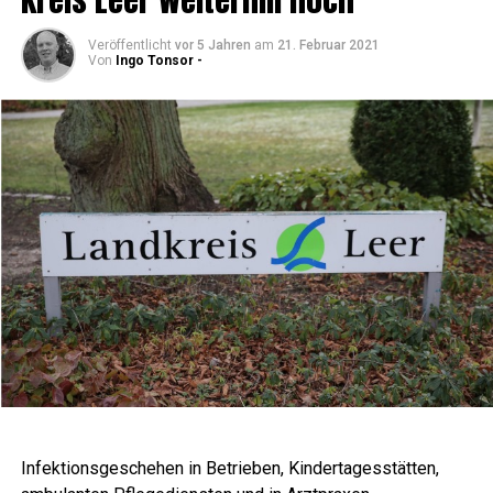
Veröffentlicht
vor 5 Jahren
am
21. Februar 2021
Von
Ingo Tonsor -
Infek­ti­ons­ge­sche­hen in Betrie­ben, Kin­der­ta­ges­stät­ten,