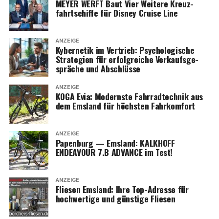
MEYER WERFT Baut Vier Wei­te­re Kreuz­
fahrt­schif­fe für Dis­ney Crui­se Line
ANZEIGE
Kyber­ne­tik im Ver­trieb: Psy­cho­lo­gi­sche
Stra­te­gien für erfolg­rei­che Ver­kaufs­ge­
sprä­che und Abschlüsse
ANZEIGE
KOGA Evia: Moderns­te Fahr­rad­tech­nik aus
dem Ems­land für höchs­ten Fahrkomfort
ANZEIGE
Papen­burg — Ems­land: KALKHOFF
ENDEAVOUR 7.B ADVANCE im Test!
ANZEIGE
Flie­sen Ems­land: Ihre Top-Adres­se für
hoch­wer­ti­ge und güns­ti­ge Fliesen