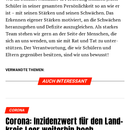
Schü­ler in sei­ner gesam­ten Per­sön­lich­keit so an wie er
ist – mit sei­nen Stär­ken und sei­nen Schwä­chen. Das
Erken­nen eige­ner Stär­ken moti­viert, an die Schwä­chen
her­an­zu­ge­hen und Defi­zi­te aus­zu­glei­chen. Als star­kes
Team ste­hen wir gern an der Sei­te der Men­schen, die
sich an uns wen­den, um sie mit Rat und Tat zu unter­
stüt­zen. Der Ver­ant­wor­tung, die wir Schü­lern und
Eltern gegen­über besit­zen, sind wir uns bewusst!
VERWANDTE THEMEN:
AUCH INTERESSANT
CORONA
Coro­na: Inzi­denz­wert für den Land­
kreis Leer wei­ter­hin hoch