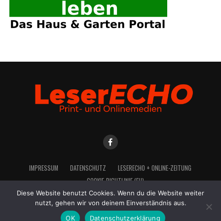
IMPRES­SUM
DATEN­SCHUTZ
LESE­R­ECHO + ONLINE-ZEITUNG
COO­KIE-RICH­T­­LI­­NIE (EU)
Diese Website benutzt Cookies. Wenn du die Website weiter
nutzt, gehen wir von deinem Einverständnis aus.
OK
Datenschutzerklärung
2021 LeserEcho Verlag