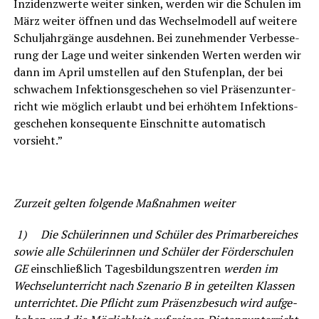
Inzi­denz­wer­te wei­ter sin­ken, wer­den wir die Schu­len im
März wei­ter öff­nen und das Wech­sel­mo­dell auf wei­te­re
Schul­jahr­gän­ge aus­deh­nen. Bei zuneh­men­der Ver­bes­se­
rung der Lage und wei­ter sin­ken­den Wer­ten wer­den wir
dann im April umstel­len auf den Stu­fen­plan, der bei
schwa­chem Infek­ti­ons­ge­sche­hen so viel Prä­senz­un­ter­
richt wie mög­lich erlaubt und bei erhöh­tem Infek­ti­ons­
ge­sche­hen kon­se­quen­te Ein­schnit­te auto­ma­tisch
vorsieht.”
Zur­zeit gel­ten fol­gen­de Maß­nah­men weiter
1)
Die Schü­le­rin­nen und Schü­ler des Prim­ar­be­rei­ches
sowie alle Schü­le­rin­nen und Schü­ler der För­der­schu­len
GE
ein­schließ­lich Tages­bil­dungs­zen­tren
wer­den im
Wech­sel­un­ter­richt nach Sze­na­rio B in geteil­ten Klas­sen
unter­rich­tet. Die Pflicht zum Prä­senz­be­such wird auf­ge­