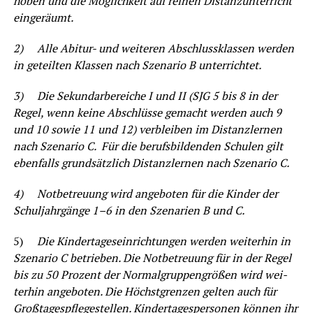
ho­ben und die Mög­lich­keit auf rei­nen Distanz­un­ter­richt
eingeräumt.
2)
Alle Abitur- und wei­te­ren Abschluss­klas­sen wer­den
in geteil­ten Klas­sen nach Sze­na­rio B unterrichtet.
3)
Die Sekun­dar­be­rei­che I und II (SJG 5 bis 8 in der
Regel, wenn kei­ne Abschlüs­se gemacht wer­den auch 9
und 10 sowie 11 und 12) ver­blei­ben im Distanz­ler­nen
nach Sze­na­rio C. Für die berufs­bil­den­den Schu­len gilt
eben­falls grund­sätz­lich Distanz­ler­nen nach Sze­na­rio C.
4)
Not­be­treu­ung wird ange­bo­ten für die Kin­der der
Schul­jahr­gän­ge 1–6 in den Sze­na­ri­en B und C.
5)
Die Kin­der­ta­ges­ein­rich­tun­gen wer­den wei­ter­hin in
Sze­na­rio C betrie­ben. Die Not­be­treu­ung für in der Regel
bis zu 50 Pro­zent der Nor­mal­grup­pen­grö­ßen wird wei­
ter­hin ange­bo­ten. Die Höchst­gren­zen gel­ten auch für
Groß­ta­ges­pfle­ge­stel­len. Kin­der­ta­ges­per­so­nen kön­nen ihr