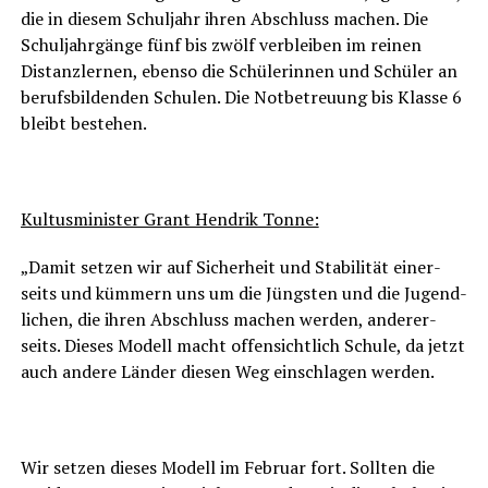
die in die­sem Schul­jahr ihren Abschluss machen. Die
Schul­jahr­gän­ge fünf bis zwölf ver­blei­ben im rei­nen
Distanz­ler­nen, eben­so die Schü­le­rin­nen und Schü­ler an
berufs­bil­den­den Schu­len. Die Not­be­treu­ung bis Klas­se 6
bleibt bestehen.
Kul­tus­mi­nis­ter Grant Hen­drik Tonne:
„Damit set­zen wir auf Sicher­heit und Sta­bi­li­tät einer­
seits und küm­mern uns um die Jüngs­ten und die Jugend­
li­chen, die ihren Abschluss machen wer­den, ande­rer­
seits. Die­ses Modell macht offen­sicht­lich Schu­le, da jetzt
auch ande­re Län­der die­sen Weg ein­schla­gen werden.
Wir set­zen die­ses Modell im Febru­ar fort. Soll­ten die