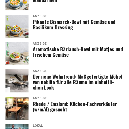
ANZEIGE
Pikan­te Bis­marck-Bowl mit Gemü­se und
Basilikum-Dressing
ANZEIGE
Aro­ma­ti­sche Bär­lauch-Bowl mit Mat­jes und
fri­schem Gemüse
ANZEIGE
Der neue Wohn­trend: Maß­ge­fer­tig­te Möbel
von nobi­lia für alle Räu­me im ein­heit­li­
chen Look
ANZEIGE
Rhe­de / Ems­land: Küchen-Fach­ver­käu­fer
(w/m/d) gesucht
LOKAL