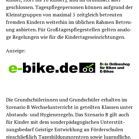
geschlos­sen. Tages­pfle­ge­per­so­nen kön­nen auf­grund der
Kleinst­grup­pen von maxi­mal 5 zeit­gleich betreu­ten
frem­den Kin­dern wei­ter­hin im übli­chen Rah­men Betreu­
ung anbie­ten. Für Groß­ta­ges­pfle­ge­stel­len gel­ten ana­lo­
ge Rege­lun­gen wie für die Kindertageseinrichtungen.
Anzei­ge:
Die Grund­schü­le­rin­nen und Grund­schü­ler erhal­ten im
Sze­na­rio B Wech­sel­un­ter­richt in geteil­ten Klas­sen unter
Abstands- und Hygie­ne­re­geln. Das Sze­na­rio B gilt auch
für Kin­der mit dem son­der­päd­ago­gi­schen Unter­stüt­
zungs­be­darf Geis­ti­ge Ent­wick­lung an För­der­schu­len
ein­schließ­lich Tages­bil­dungs­zen­tren sowie Jugend­li­che,