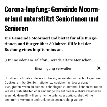
Coro­na-Imp­fung: Gemein­de Moorm­
er­land unter­stützt Senio­rin­nen und
Senioren
Die Gemein­de Moorm­er­land bie­tet für alle Bür­ge­
rin­nen und Bür­ger über 80 Jah­ren Hil­fe bei der
Buchung eines Impf­ter­mins an.
„Online oder am Tele­fon: Gera­de älte­re Men­schen
haben oft Pro­ble­me, sich einen Impf­ter­min zu besor­gen.
Einwilligung verwalten
Die über 80-Jäh­ri­gen zäh­len zu den Men­schen, wel­che
die Schutz­imp­fung beson­ders drin­gend benö­ti­gen, des­
Um dir ein optimales Erlebnis zu bieten, verwenden wir Technologien wie
halb möch­te die Gemein­de dazu bei­tra­gen, mög­li­che
Cookies, um Geräteinformationen zu speichern und/oder darauf
zuzugreifen. Wenn du diesen Technologien zustimmst, können wir Daten
Hür­den aus dem Weg zu räu­men“, so Bür­ger­meis­te­rin
wie das Surfverhalten oder eindeutige IDs auf dieser Website verarbeiten.
WEITERLESEN
Bet­ti­na Stöhr.
Wenn du deine Einwilligung nicht erteilst oder zurückziehst, können
bestimmte Merkmale und Funktionen beeinträchtigt werden.
Anzei­ge: