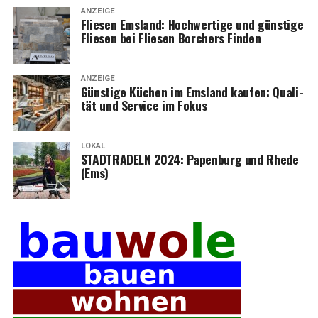
ANZEIGE
Flie­sen Ems­land: Hoch­wer­ti­ge und güns­ti­ge
Flie­sen bei Flie­sen Bor­chers Finden
ANZEIGE
Güns­ti­ge Küchen im Ems­land kau­fen: Qua­li­
tät und Ser­vice im Fokus
LOKAL
STADTRADELN 2024: Papen­burg und Rhe­de
(Ems)