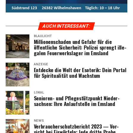
AUCH INTER­ES­SANT:
BLAULICHT
Mil­lio­nen­scha­den und Gefahr für die
öffent­li­che Sicher­heit: Poli­zei sprengt ille­
ga­len Feu­er­werks­la­ger im Emsland
ANZEIGE
Ent­de­cke die Welt der Eso­te­rik: Dein Por­tal
für Spi­ri­tua­li­tät und Wachstum
LOKAL
Senio­ren- und Pfle­ge­stütz­punkt Nie­der­
sach­sen: Ihre Anlauf­stel­le im Emsland
NEWS
Ver­brau­cher­schutz­be­richt 2023 — Vor­
sicht bei Eis­wür­feln: Jede drit­te Pro­be