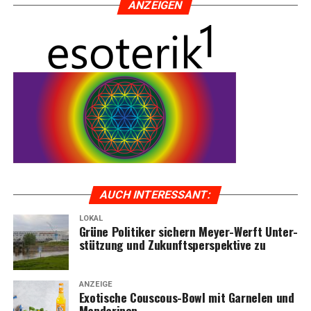
ANZEI­GEN
AUCH INTER­ES­SANT:
LOKAL
Grü­ne Poli­ti­ker sichern Mey­er-Werft Unter­
stüt­zung und Zukunfts­per­spek­ti­ve zu
ANZEIGE
Exo­ti­sche Cous­cous-Bowl mit Gar­ne­len und
Mandarinen