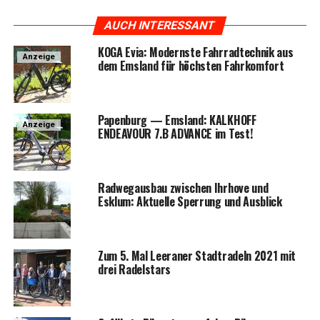
AUCH INTERESSANT
KOGA Evia: Moderns­te Fahr­rad­tech­nik aus
Anzeige
dem Ems­land für höchs­ten Fahrkomfort
Papen­burg — Ems­land: KALKHOFF
Anzeige
ENDEAVOUR 7.B ADVANCE im Test!
Rad­weg­aus­bau zwi­schen Ihr­ho­ve und
Esklum: Aktu­el­le Sper­rung und Ausblick
Zum 5. Mal Leera­ner Stadt­ra­deln 2021 mit
drei Radelstars