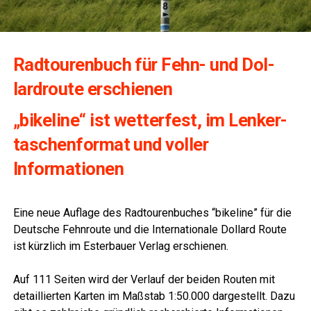
Rad­tou­ren­buch für Fehn- und Dol­
lard­rou­te erschienen
„bikeli­ne“ ist wet­ter­fest, im Len­ker­
ta­schen­for­mat und vol­ler
Informationen
Eine neue Auf­la­ge des Rad­tou­ren­bu­ches “bikeli­ne” für die
Deut­sche Fehn­rou­te und die Inter­na­tio­na­le Dol­lard Rou­te
ist kürz­lich im Ester­bau­er Ver­lag erschienen.
Auf 111 Sei­ten wird der Ver­lauf der bei­den Rou­ten mit
detail­lier­ten Kar­ten im Maß­stab 1:50.000 dar­ge­stellt. Dazu