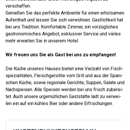
verschaffen.
Genie­ßen Sie das per­fek­te Ambi­en­te für einen erhol­sa­men
Auf­ent­halt und las­sen Sie sich ver­wöh­nen. Gast­lich­keit hat
bei uns Tra­di­ti­on. Kom­for­ta­ble Zim­mer, ein vor­züg­li­ches
gas­tro­no­mi­sches Ange­bot, exklu­si­ver Ser­vice und vie­les
mehr erwar­ten Sie in unse­rem Hotel.
Wir freu­en uns Sie als Gast bei uns zu empfangen!
Die Küche unse­res Hau­ses bie­tet eine Viel­zahl von Fisch­
spe­zia­li­tä­ten, Fleisch­ge­rich­te vom Grill und aus der Spa­ni­
schen Küche, sowie regio­na­le Gerich­te, Sup­pen, Sala­te und
Nach­spei­sen. Alle Spei­sen wer­den bei uns frisch zube­rei­
tet. Auch unse­re urge­müt­li­chen Gast­stät­te lädt zu ver­wei­
len ein auf ein küh­les Bier oder ande­re Erfrischungen.