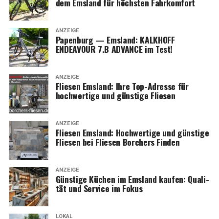
dem Ems­land für höchs­ten Fahrkomfort
nung bis zur Aus­füh­rung – BauWoLe.de ist Ihr zuver­läs­
si­ger Partner.
ANZEIGE
Papen­burg — Ems­land: KALKHOFF
ENDEAVOUR 7.B ADVANCE im Test!
ANZEIGE
Flie­sen Ems­land: Ihre Top-Adres­se für
hoch­wer­ti­ge und güns­ti­ge Fliesen
ANZEIGE
Flie­sen Ems­land: Hoch­wer­ti­ge und güns­ti­ge
Flie­sen bei Flie­sen Bor­chers Finden
ANZEIGE
Güns­ti­ge Küchen im Ems­land kau­fen: Qua­li­
tät und Ser­vice im Fokus
LOKAL