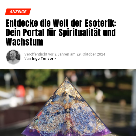
ANZEIGE
Ent­de­cke die Welt der Eso­te­rik:
Dein Por­tal für Spi­ri­tua­li­tät und
Wachstum
Veröffentlicht
vor 2 Jahren
am
29. Oktober 2024
Von
Ingo Tonsor -