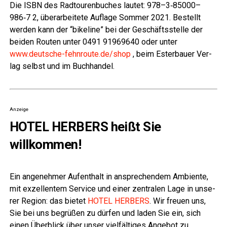
Die ISBN des Rad­tou­ren­bu­ches lau­tet: 978–3‑85000–
986‑7 2, über­ar­bei­te­te Auf­la­ge Som­mer 2021. Bestellt
wer­den kann der “bikeli­ne” bei der Geschäfts­stel­le der
bei­den Rou­ten unter 0491 91969640 oder unter
www.deutsche-fehnroute.de/shop
, beim Ester­bau­er Ver­
lag selbst und im Buchhandel.
Anzeige
HOTEL HERBERS
heißt Sie
willkommen!
Ein ange­neh­mer Auf­ent­halt in anspre­chen­dem Ambi­en­te,
mit exzel­len­tem Ser­vice und einer zen­tra­len Lage in unse­
rer Regi­on: das bie­tet
HOTEL HERBERS
. Wir freu­en uns,
Sie bei uns begrü­ßen zu dür­fen und laden Sie ein, sich
einen Über­blick über unser viel­fäl­ti­ges Ange­bot zu