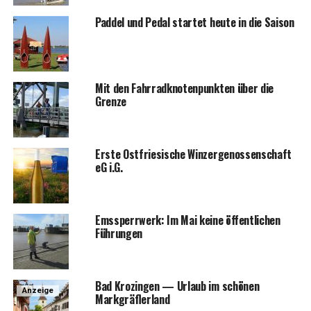
Pad­del und Pedal star­tet heu­te in die Saison
Mit den Fahr­rad­kno­ten­punk­ten über die
Grenze
Ers­te Ost­frie­si­sche Win­zer­ge­nos­sen­schaft
eG i.G.
Ems­sperr­werk: Im Mai kei­ne öffent­li­chen
Führungen
Bad Kro­zin­gen — Urlaub im schö­nen
Anzeige
Markgräflerland