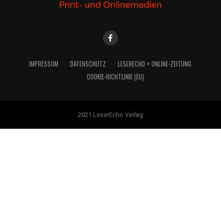
IMPRES­SUM
DATEN­SCHUTZ
LESE­R­ECHO + ONLINE-ZEITUNG
COO­KIE-RICH­T­­LI­­NIE (EU)
2021 LeserEcho Verlag