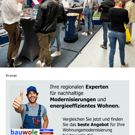
sen­de Anlei­tun­gen, Tech­ni­ken und Tipps zur
För­de­rung von inne­rer Ruhe und Klar­heit. Von
geführ­ten Medi­ta­tio­nen bis hin zu Acht­sam­keits­
übun­gen – fin­de her­aus, wie du stress­frei­er leben
und dei­nen Fokus schär­fen kannst.
Astro­lo­gie
: Erkun­de die tie­fe­re Bedeu­tung der
Ster­ne und Pla­ne­ten und wie sie dein Leben
beein­flus­sen. Ler­ne, dein Geburts­ho­ro­skop zu
ver­ste­hen und wie astro­lo­gi­sche Aspek­te dir hel­
Anzeige
fen kön­nen, Her­aus­for­de­run­gen zu meis­tern und
Chan­cen zu erkennen.
Tarot und Wahr­sa­ge­rei
: Tau­che ein in die Kunst
des Kar­ten­le­gens und ent­de­cke ande­re divin­a­to­
ri­sche Prak­ti­ken. Erhal­te Ein­bli­cke in die ver­schie­
de­nen Tarot­kar­ten und ihre Bedeu­tun­gen sowie
Tipps, wie du dei­ne Intui­ti­on beim Kar­ten­le­gen