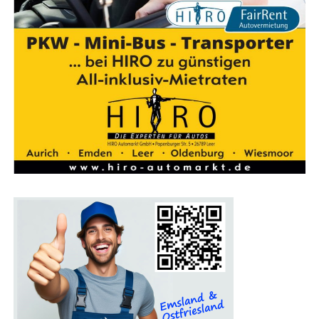
Ein Pro­gramm für die gan­ze Familie
Auch Fami­li­en kom­men auf der Bau­mes­se Lin­gen auf
ihre Kos­ten. Für Kin­der gibt es an vie­len Stän­den spe­zi­
el­le Attrak­tio­nen, die den Mes­se­be­such unter­halt­sam
gestal­ten. Das Mes­se­re­stau­rant lädt zu einer Pau­se ein,