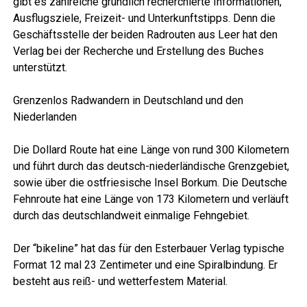
gibt es zahl­rei­che gründ­lich recher­chier­te Infor­ma­tio­nen,
Aus­flugs­zie­le, Frei­zeit- und Unter­kunfts­tipps. Denn die
Geschäfts­stel­le der bei­den Rad­rou­ten aus Leer hat den
Ver­lag bei der Recher­che und Erstel­lung des Buches
unterstützt.
Gren­zen­los Rad­wan­dern in Deutsch­land und den
Niederlanden
Die Dol­lard Rou­te hat eine Län­ge von rund 300 Kilo­me­tern
und führt durch das deutsch-nie­der­län­di­sche Grenz­ge­biet,
sowie über die ost­frie­si­sche Insel Bor­kum. Die Deut­sche
Fehn­rou­te hat eine Län­ge von 173 Kilo­me­tern und ver­läuft
durch das deutsch­land­weit ein­ma­li­ge Fehngebiet.
Der “bikeli­ne” hat das für den Ester­bau­er Ver­lag typi­sche
For­mat 12 mal 23 Zen­ti­me­ter und eine Spi­ral­bin­dung. Er
besteht aus reiß- und wet­ter­fes­tem Material.