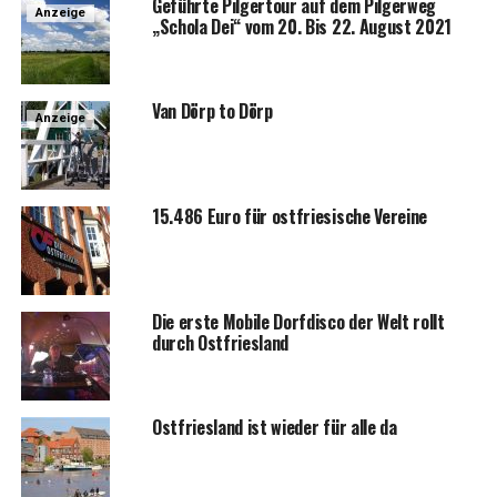
Geführ­te Pil­ger­tour auf dem Pil­ger­weg
Anzeige
„Scho­la Dei“ vom 20. Bis 22. August 2021
Van Dörp to Dörp
Anzeige
15.486 Euro für ost­frie­si­sche Vereine
Die ers­te Mobi­le Dorf­dis­co der Welt rollt
durch Ostfriesland
Ost­fries­land ist wie­der für alle da