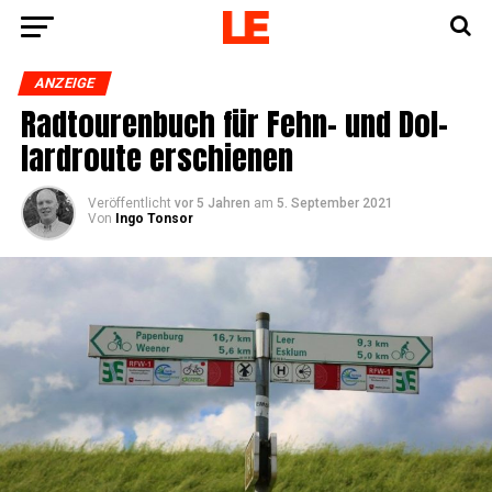
ANZEIGE
Rad­tou­ren­buch für Fehn- und Dol­
lard­rou­te erschienen
Veröffentlicht
vor 5 Jahren
am
5. September 2021
Von
Ingo Tonsor