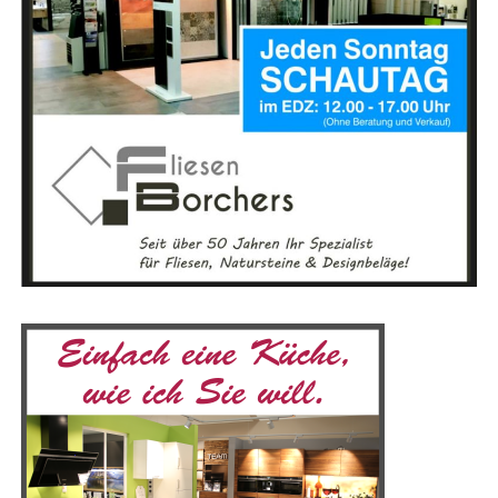
zum Aus­tausch. Nimm an Work­shops, Ver­an­stal­
Ein brei­tes Spek­trum an Aus­stel­lern aus allen rele­van­
tun­gen und Online-Foren teil, um dei­ne Erfah­
ten Gewer­ken ver­spricht den Mes­se­be­su­chern eine Viel­
run­gen zu tei­len und von ande­ren zu lernen.
zahl an Lösun­gen und Dienst­leis­tun­gen, die sie vor Ort
ent­de­cken kön­nen. Von Bau­un­ter­neh­men über Hand­
Begib dich auf eine Ent­de­ckungs­rei­se, die dir nicht nur
werks­be­trie­be bis hin zu Spe­zia­lis­ten für ener­ge­ti­sche
neu­es Wis­sen ver­mit­telt, son­dern auch dein spi­ri­tu­el­les
Sanie­run­gen – die Bau­mes­se bie­tet für jeden Bau­in­ter­es­
Bewusst­sein erwei­tert. Besu­che unser Lese­r­ECHO-Eso­
sier­ten und Heim­wer­ker das pas­sen­de Ange­bot. Der
te­rik-Por­tal und fin­de dei­ne Quel­le der Inspi­ra­ti­on!
direk­te Aus­tausch mit Fach­leu­ten und das Ein­ho­len ers­
Gemein­sam kön­nen wir die Magie der Eso­te­rik erle­ben
ter Ange­bo­te machen die Mes­se beson­ders attrak­tiv, vor
und eine tie­fe­re Ver­bin­dung zu uns selbst und der Welt
allem in einer so gro­ßen Regi­on wie dem Emsland.
um uns her­um aufbauen.
Mit einer Aus­stel­lungs­flä­che von 5.000 Qua­drat­me­tern
bie­tet die Mes­se­hal­le aus­rei­chend Platz für die viel­fäl­ti­
gen Prä­sen­ta­tio­nen. Besu­cher, die mit dem Auto anrei­
sen, pro­fi­tie­ren von den kos­ten­frei­en Park­mög­lich­kei­
ten direkt an der Emslandhalle.