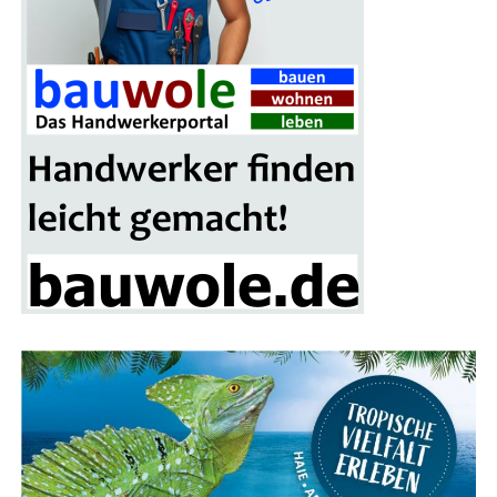
bei der sich die Besu­cher für den wei­te­ren Rund­gang
stär­ken können.
Ein wei­te­res High­light der Mes­se ist das gro­ße Gewinn­
spiel, bei dem ein schi­cker Mitsu­bi­shi Colt als Haupt­ge­
winn winkt. Alle Besu­cher erhal­ten mit ihrer Ein­tritts­
kar­te einen Teil­nah­me-Cou­pon, der in die Los­box auf
dem Mes­se­ge­län­de ein­ge­wor­fen wer­den kann. Die Ver­lo­
sung des Haupt­prei­ses erfolgt am Ende der Bau­mes­se-
Sai­son im nächs­ten Frühjahr.
Fokus auf Pho­to­vol­ta­ik und Solaranlagen
Ein beson­de­rer Schwer­punkt der Bau­mes­se Lin­gen liegt
auf alter­na­ti­ven Ener­gie­quel­len, ins­be­son­de­re Pho­to­
vol­ta­ik und Solar­an­la­gen. Über ein Dut­zend Aus­stel­ler
prä­sen­tie­ren ihre inno­va­ti­ven Lösun­gen für die Strom­
erzeu­gung und Heiz­sys­te­me mit Son­nen­en­er­gie. Ergän­
zend dazu gibt es Anbie­ter von Wär­me­pum­pen, Dämm­