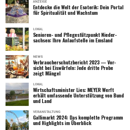
ANZEIGE
Ent­de­cke die Welt der Eso­te­rik: Dein Por­tal
für Spi­ri­tua­li­tät und Wachstum
LOKAL
Senio­ren- und Pfle­ge­stütz­punkt Nie­der­
Anzeige
sach­sen: Ihre Anlauf­stel­le im Emsland
NEWS
Ver­brau­cher­schutz­be­richt 2023 — Vor­
sicht bei Eis­wür­feln: Jede drit­te Pro­be
zeigt Mängel
LOKAL
Wirt­schafts­mi­nis­ter Lies: MEYER Werft
erhält umfas­sen­de Unter­stüt­zung von Bund
und Land
VERANSTALTUNG
Gal­li­markt 2024: Das kom­plet­te Pro­gramm
und High­lights im Überblick