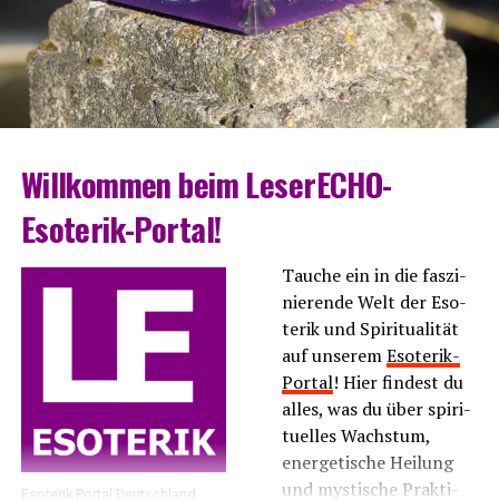
Will­kom­men beim LeserECHO-
Esoterik-Portal!
Tau­che ein in die fas­zi­
nie­ren­de Welt der Eso­
te­rik und Spi­ri­tua­li­tät
auf unse­rem
Eso­te­rik-
Por­tal
! Hier fin­dest du
alles, was du über spi­ri­
tu­el­les Wachs­tum,
ener­ge­ti­sche Hei­lung
und mys­ti­sche Prak­ti­
Eso­te­rik Por­tal Deutschland