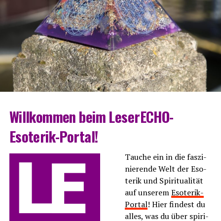
Will­kom­men beim LeserECHO-
Esoterik-Portal!
Tau­che ein in die fas­zi­
nie­ren­de Welt der Eso­
te­rik und Spi­ri­tua­li­tät
auf unse­rem
Eso­te­rik-
Por­tal
! Hier fin­dest du
alles, was du über spi­ri­