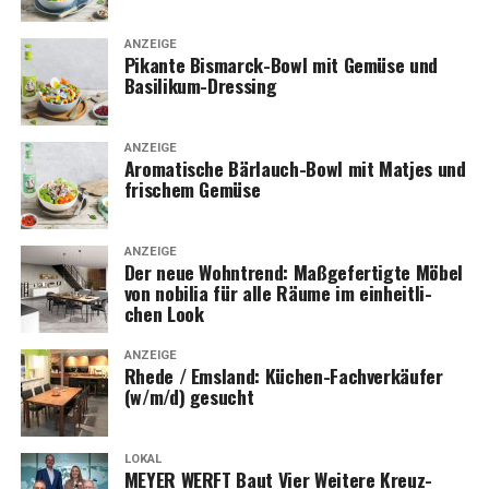
ANZEIGE
Pikan­te Bis­marck-Bowl mit Gemü­se und
Basilikum-Dressing
ANZEIGE
Aro­ma­ti­sche Bär­lauch-Bowl mit Mat­jes und
fri­schem Gemüse
ANZEIGE
Der neue Wohn­trend: Maß­ge­fer­tig­te Möbel
von nobi­lia für alle Räu­me im ein­heit­li­
chen Look
ANZEIGE
Rhe­de / Ems­land: Küchen-Fach­ver­käu­fer
(w/m/d) gesucht
LOKAL
MEYER WERFT Baut Vier Wei­te­re Kreuz­