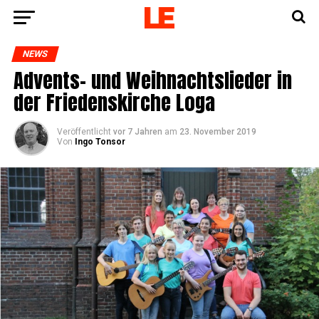
NEWS
Advents- und Weih­nachts­lie­der in
der Frie­dens­kir­che Loga
Veröffentlicht
vor 7 Jahren
am
23. November 2019
Von
Ingo Tonsor