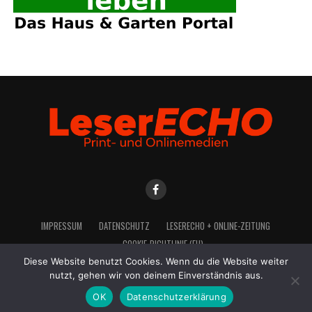
IMPRES­SUM
DATEN­SCHUTZ
LESE­R­ECHO + ONLINE-ZEITUNG
COO­KIE-RICH­T­­LI­­NIE (EU)
Diese Website benutzt Cookies. Wenn du die Website weiter
nutzt, gehen wir von deinem Einverständnis aus.
OK
Datenschutzerklärung
2021 LeserEcho Verlag