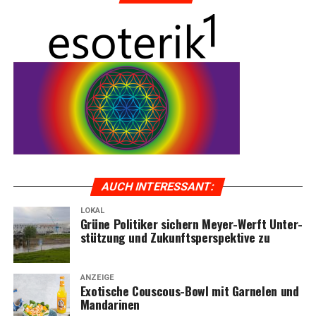
AUCH INTER­ES­SANT:
LOKAL
Grü­ne Poli­ti­ker sichern Mey­er-Werft Unter­
stüt­zung und Zukunfts­per­spek­ti­ve zu
ANZEIGE
Exo­ti­sche Cous­cous-Bowl mit Gar­ne­len und
Mandarinen