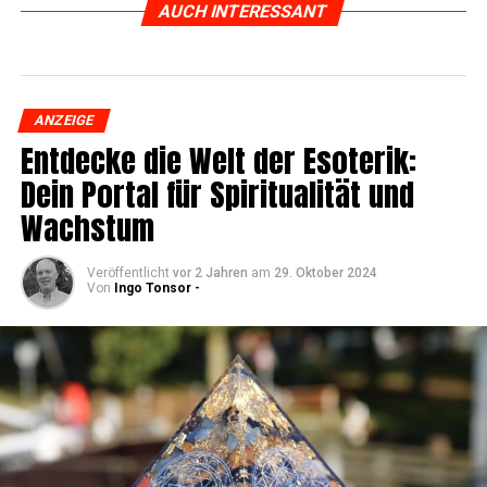
AUCH INTERESSANT
ANZEIGE
Ent­de­cke die Welt der Eso­te­rik:
Dein Por­tal für Spi­ri­tua­li­tät und
Wachstum
Veröffentlicht
vor 2 Jahren
am
29. Oktober 2024
Von
Ingo Tonsor -