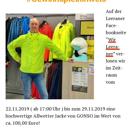
Auf der
Leera­ner
Face­
book­sei­te
“
Wir
Leera­
ner
” ver­
lo­sen wir
im Zeit­
raum
vom
22.11.2019 ( ab 17:00 Uhr ) bis zum 29.11.2019 eine
hoch­wer­ti­ge All­wet­ter Jacke von
GONSO im Wert von
ca. 100,00 Euro!