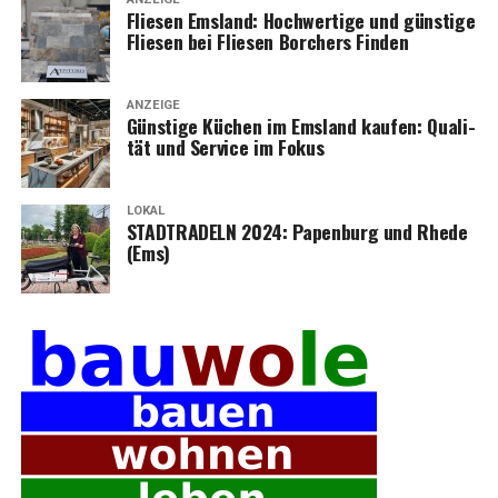
Flie­sen Ems­land: Hoch­wer­ti­ge und güns­ti­ge
Flie­sen bei Flie­sen Bor­chers Finden
ANZEIGE
Güns­ti­ge Küchen im Ems­land kau­fen: Qua­li­
tät und Ser­vice im Fokus
LOKAL
STADTRADELN 2024: Papen­burg und Rhe­de
(Ems)