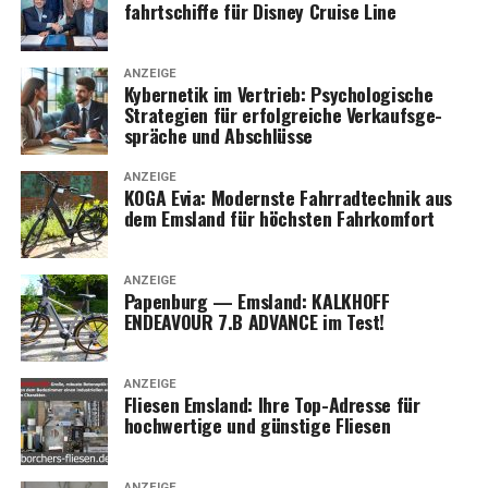
fahrt­schif­fe für Dis­ney Crui­se Line
ANZEIGE
Kyber­ne­tik im Ver­trieb: Psy­cho­lo­gi­sche
Stra­te­gien für erfolg­rei­che Ver­kaufs­ge­
sprä­che und Abschlüsse
ANZEIGE
KOGA Evia: Moderns­te Fahr­rad­tech­nik aus
dem Ems­land für höchs­ten Fahrkomfort
ANZEIGE
Papen­burg — Ems­land: KALKHOFF
ENDEAVOUR 7.B ADVANCE im Test!
ANZEIGE
Flie­sen Ems­land: Ihre Top-Adres­se für
hoch­wer­ti­ge und güns­ti­ge Fliesen
ANZEIGE