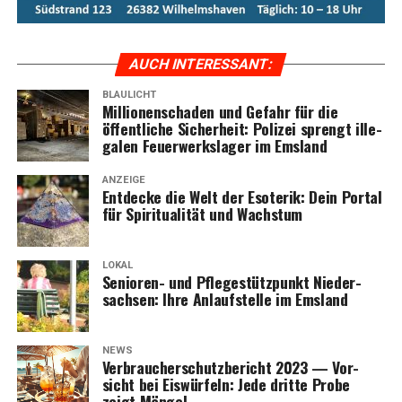
AUCH INTER­ES­SANT:
BLAULICHT
Mil­lio­nen­scha­den und Gefahr für die
öffent­li­che Sicher­heit: Poli­zei sprengt ille­
ga­len Feu­er­werks­la­ger im Emsland
ANZEIGE
Ent­de­cke die Welt der Eso­te­rik: Dein Por­tal
für Spi­ri­tua­li­tät und Wachstum
LOKAL
Senio­ren- und Pfle­ge­stütz­punkt Nie­der­
sach­sen: Ihre Anlauf­stel­le im Emsland
NEWS
Ver­brau­cher­schutz­be­richt 2023 — Vor­
sicht bei Eis­wür­feln: Jede drit­te Pro­be
zeigt Mängel