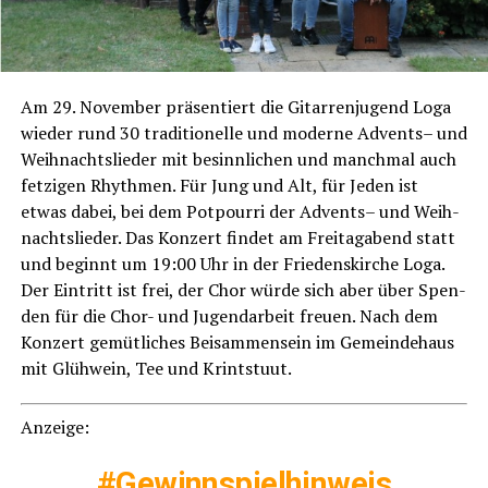
Am 29. Novem­ber prä­sen­tiert die Gitarren­ju­gend Loga
wie­der rund 30 tra­di­tio­nel­le und moder­ne Advents– und
Weih­nachts­lie­der mit besinn­li­chen und manch­mal auch
fet­zi­gen Rhyth­men. Für Jung und Alt, für Jeden ist
etwas dabei, bei dem Pot­pour­ri der Advents– und Weih­
nachts­lie­der. Das Kon­zert fin­det am Frei­tag­abend statt
und beginnt um 19:00 Uhr in der Frie­dens­kir­che Loga.
Der Ein­tritt ist frei, der Chor wür­de sich aber über Spen­
den für die Chor- und Jugend­ar­beit freu­en. Nach dem
Kon­zert gemüt­li­ches Bei­sam­men­sein im Gemein­de­haus
mit Glüh­wein, Tee und Krintstuut.
Anzei­ge:
#Gewinn­spiel­hin­weis