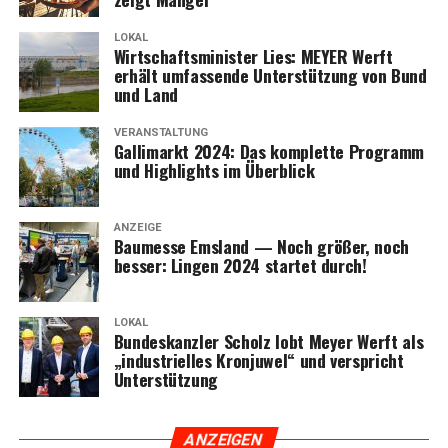
LOKAL
Wirt­schafts­mi­nis­ter Lies: MEYER Werft
erhält umfas­sen­de Unter­stüt­zung von Bund
und Land
VERANSTALTUNG
Gal­li­markt 2024: Das kom­plet­te Pro­gramm
und High­lights im Überblick
ANZEIGE
Bau­mes­se Ems­land — Noch grö­ßer, noch
bes­ser: Lin­gen 2024 star­tet durch!
LOKAL
Bun­des­kanz­ler Scholz lobt Mey­er Werft als
„indus­tri­el­les Kron­ju­wel“ und ver­spricht
Unterstützung
ANZEI­GEN