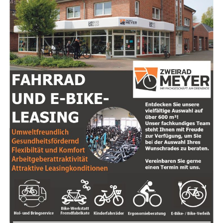
Mys­ti­sche Tra­di­tio­nen
: Erhal­te Ein­bli­cke in ver­
Im aktu­el­len Ver­brau­cher­schutz­be­richt 2023 erfah­ren
schie­de­ne spi­ri­tu­el­le Leh­ren, von Scha­ma­nis­mus
wir, dass 47 Pro­ben von Eis­wür­feln und Crus­hed Ice aus
bis zur Kab­ba­la. Ent­de­cke, wie unter­schied­li­che
Gas­tro­no­mie­be­trie­ben unter­sucht wur­den. Das Ergeb­
Kul­tu­ren Spi­ri­tua­li­tät inter­pre­tie­ren und wel­che
nis: In 16 die­ser Pro­ben wur­den auf­fäl­lig hohe Gehal­te
Prak­ti­ken dir neue Per­spek­ti­ven bie­ten können.
an Mikro­or­ga­nis­men fest­ge­stellt, und 6 Pro­ben wie­sen
zusätz­lich sen­so­ri­sche Auf­fäl­lig­kei­ten auf, dar­un­ter
Selbst­ent­wick­lung
: Lass dich von Tipps zur För­
gefähr­li­che coli­for­me Kei­me und Ente­ro­kok­ken. Die­se
de­rung von per­sön­li­chem Wachs­tum und Selbst­
hohen Wer­te deu­ten auf poten­zi­el­le Schwach­stel­len in
be­wusst­sein inspi­rie­ren. Ler­ne, wie du nega­ti­ve
der Rei­ni­gung und Hygie­ne­pra­xis der Eis­wür­fel­ma­schi­
Glau­bens­sät­ze trans­for­mie­ren und dei­ne Zie­le
nen hin.
mit mehr Klar­heit und Zuver­sicht ver­fol­gen
kannst.
Der Rat des LAVES
Natur­heil­kun­de
: Erkun­de die Ver­bin­dun­gen zwi­
„Erhöh­te Gehal­te an Mikro­or­ga­nis­men in Eis­wür­feln
schen Spi­ri­tua­li­tät und Gesund­heit, ein­schließ­
kön­nen auf unzu­rei­chen­de Rei­ni­gung der Maschi­nen
lich Heil­kräu­tern und alter­na­ti­ven Heil­me­tho­den.
und man­geln­de Hygie­ne hin­wei­sen“, erläu­tert Prof. Dr.
Fin­de her­aus, wie natür­li­che Heil­mit­tel dein
Eber­hard Haun­horst, Prä­si­dent des LAVES. Die Ergeb­nis­
Wohl­be­fin­den unter­stüt­zen können.
se machen deut­lich, dass Ver­brau­cher nicht nur auf die