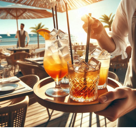
zu harmonisieren.
Medi­ta­ti­on und Acht­sam­keit
: Erhal­te umfas­
sen­de Anlei­tun­gen, Tech­ni­ken und Tipps zur
För­de­rung von inne­rer Ruhe und Klar­heit. Von
geführ­ten Medi­ta­tio­nen bis hin zu Acht­sam­keits­
übun­gen – fin­de her­aus, wie du stress­frei­er leben
und dei­nen Fokus schär­fen kannst.
Astro­lo­gie
: Erkun­de die tie­fe­re Bedeu­tung der
Ster­ne und Pla­ne­ten und wie sie dein Leben
beein­flus­sen. Ler­ne, dein Geburts­ho­ro­skop zu
ver­ste­hen und wie astro­lo­gi­sche Aspek­te dir hel­
fen kön­nen, Her­aus­for­de­run­gen zu meis­tern und
Chan­cen zu erkennen.
Tarot und Wahr­sa­ge­rei
: Tau­che ein in die Kunst
des Kar­ten­le­gens und ent­de­cke ande­re divin­a­to­