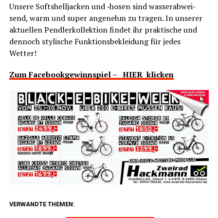
Unse­re Soft­s­hell­ja­cken und ‑hosen sind was­ser­ab­wei­
send, warm und super ange­nehm zu tra­gen. In unse­rer
aktu­el­len Pend­ler­kol­lek­ti­on fin­det ihr prak­ti­sche und
den­noch sty­li­sche Funk­ti­ons­be­klei­dung für jedes
Wetter!
Zum Face­book­ge­winn­spiel – HIER klicken
VERWANDTE THEMEN: