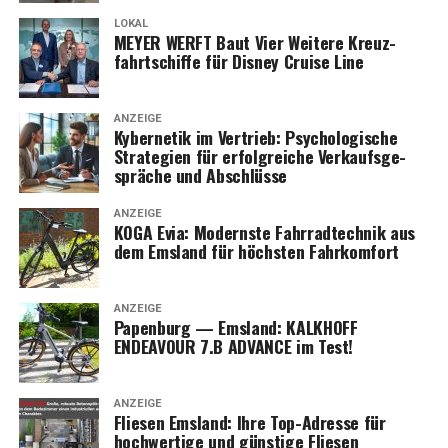
LOKAL
MEYER WERFT Baut Vier Wei­te­re Kreuz­
fahrt­schif­fe für Dis­ney Crui­se Line
ANZEIGE
Kyber­ne­tik im Ver­trieb: Psy­cho­lo­gi­sche
Stra­te­gien für erfolg­rei­che Ver­kaufs­ge­
sprä­che und Abschlüsse
ANZEIGE
KOGA Evia: Moderns­te Fahr­rad­tech­nik aus
dem Ems­land für höchs­ten Fahrkomfort
ANZEIGE
Papen­burg — Ems­land: KALKHOFF
ENDEAVOUR 7.B ADVANCE im Test!
ANZEIGE
Flie­sen Ems­land: Ihre Top-Adres­se für
hoch­wer­ti­ge und güns­ti­ge Fliesen