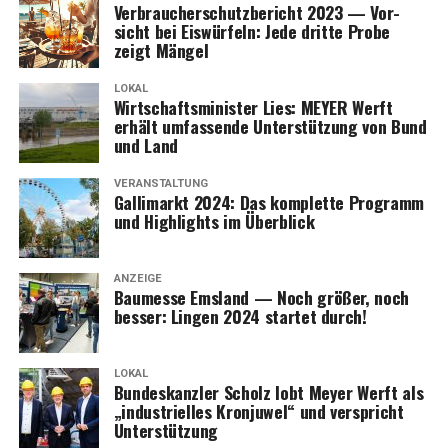
Ver­brau­cher­schutz­be­richt 2023 — Vor­
sicht bei Eis­wür­feln: Jede drit­te Pro­be
zeigt Mängel
LOKAL
Wirt­schafts­mi­nis­ter Lies: MEYER Werft
erhält umfas­sen­de Unter­stüt­zung von Bund
und Land
VERANSTALTUNG
Gal­li­markt 2024: Das kom­plet­te Pro­gramm
und High­lights im Überblick
ANZEIGE
Bau­mes­se Ems­land — Noch grö­ßer, noch
bes­ser: Lin­gen 2024 star­tet durch!
LOKAL
Bun­des­kanz­ler Scholz lobt Mey­er Werft als
„indus­tri­el­les Kron­ju­wel“ und ver­spricht
Unterstützung