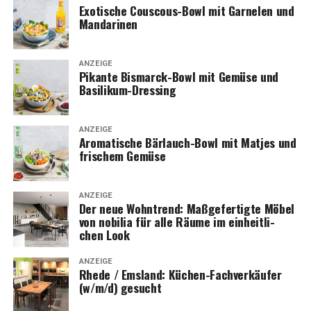
Exo­ti­sche Cous­cous-Bowl mit Gar­ne­len und
Mandarinen
ANZEIGE
Pikan­te Bis­marck-Bowl mit Gemü­se und
Basilikum-Dressing
ANZEIGE
Aro­ma­ti­sche Bär­lauch-Bowl mit Mat­jes und
fri­schem Gemüse
ANZEIGE
Der neue Wohn­trend: Maß­ge­fer­tig­te Möbel
von nobi­lia für alle Räu­me im ein­heit­li­
chen Look
ANZEIGE
Rhe­de / Ems­land: Küchen-Fach­ver­käu­fer
(w/m/d) gesucht