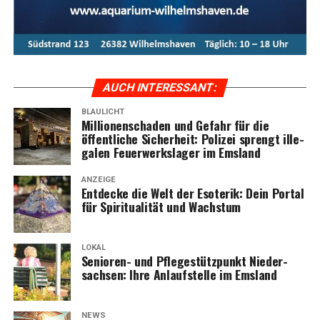
AUCH INTER­ES­SANT:
BLAULICHT
Mil­lio­nen­scha­den und Gefahr für die
öffent­li­che Sicher­heit: Poli­zei sprengt ille­
ga­len Feu­er­werks­la­ger im Emsland
ANZEIGE
Ent­de­cke die Welt der Eso­te­rik: Dein Por­tal
für Spi­ri­tua­li­tät und Wachstum
LOKAL
Senio­ren- und Pfle­ge­stütz­punkt Nie­der­
sach­sen: Ihre Anlauf­stel­le im Emsland
NEWS