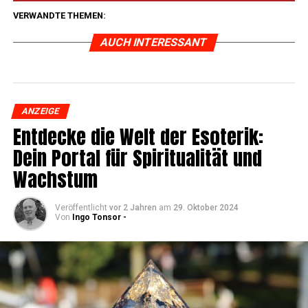
VERWANDTE THEMEN:
AUCH INTERESSANT
ANZEIGE
Ent­de­cke die Welt der Eso­te­rik:
Dein Por­tal für Spi­ri­tua­li­tät und
Wachstum
Veröffentlicht
vor 2 Jahren
am
29. Oktober 2024
Von
Ingo Tonsor -