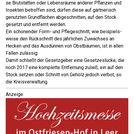
se Brut­stät­ten oder Lebens­räu­me ande­rer Pflan­zen und
Insek­ten betrof­fen sind, dür­fen die­se auf gärt­ne­risch
genutz­ten Grund­flä­chen abge­schnit­ten, auf den Stock
gesetzt und ent­fernt werden.
Ein scho­nen­der Form- und Pfle­ge­schnitt, wie bei­spiels­
wei­se den Rück­schnitt des jähr­li­chen Zuwach­ses an
Hecken und das Aus­dün­nen von Obst­bäu­men, ist in allen
Fäl­len zulässig.
Damit schließt der Gesetz­ge­ber eine Geset­zes­lü­cke, die
noch 2017 eine kom­plet­te Ent­fer­nung zuließ, ein auf den
Stock set­zen oder Schnitt von Gehölz jedoch ver­bot, so
die Kreisverwaltung.
Anzei­ge: