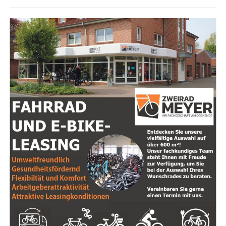
dei­ne Lebens­qua­li­tät ver­bes­sern können.
Wich­ti­ge Erkennt­nis­se aus dem
Verbraucherschutzbericht
Mys­ti­sche Tra­di­tio­nen
: Erhal­te Ein­bli­cke in ver­
Im aktu­el­len Ver­brau­cher­schutz­be­richt 2023 erfah­ren
schie­de­ne spi­ri­tu­el­le Leh­ren, von Scha­ma­nis­mus
wir, dass 47 Pro­ben von Eis­wür­feln und Crus­hed Ice aus
bis zur Kab­ba­la. Ent­de­cke, wie unter­schied­li­che
Gas­tro­no­mie­be­trie­ben unter­sucht wur­den. Das Ergeb­
Kul­tu­ren Spi­ri­tua­li­tät inter­pre­tie­ren und wel­che
nis: In 16 die­ser Pro­ben wur­den auf­fäl­lig hohe Gehal­te
Prak­ti­ken dir neue Per­spek­ti­ven bie­ten können.
an Mikro­or­ga­nis­men fest­ge­stellt, und 6 Pro­ben wie­sen
zusätz­lich sen­so­ri­sche Auf­fäl­lig­kei­ten auf, dar­un­ter
Selbst­ent­wick­lung
: Lass dich von Tipps zur För­
gefähr­li­che coli­for­me Kei­me und Ente­ro­kok­ken. Die­se
de­rung von per­sön­li­chem Wachs­tum und Selbst­
hohen Wer­te deu­ten auf poten­zi­el­le Schwach­stel­len in
be­wusst­sein inspi­rie­ren. Ler­ne, wie du nega­ti­ve
der Rei­ni­gung und Hygie­ne­pra­xis der Eis­wür­fel­ma­schi­
Glau­bens­sät­ze trans­for­mie­ren und dei­ne Zie­le
nen hin.
mit mehr Klar­heit und Zuver­sicht ver­fol­gen
kannst.
Der Rat des LAVES
Natur­heil­kun­de
: Erkun­de die Ver­bin­dun­gen zwi­
„Erhöh­te Gehal­te an Mikro­or­ga­nis­men in Eis­wür­feln
schen Spi­ri­tua­li­tät und Gesund­heit, ein­schließ­
kön­nen auf unzu­rei­chen­de Rei­ni­gung der Maschi­nen
lich Heil­kräu­tern und alter­na­ti­ven Heil­me­tho­den.
und man­geln­de Hygie­ne hin­wei­sen“, erläu­tert Prof. Dr.