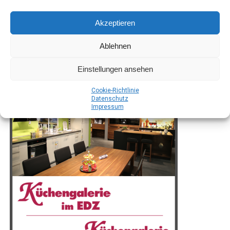
Ver­brau­cher­schutz ist und beto­nen die Bedeu­tung der
lau­fen­den Kon­trol­len und wis­sen­schaft­li­chen Analysen.
Akzeptieren
Ablehnen
Einstellungen ansehen
Coo­kie-Richt­li­nie
Daten­schutz
Impres­sum