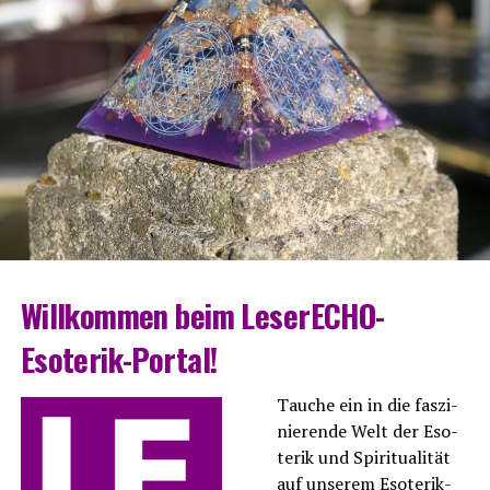
Will­kom­men beim LeserECHO-
Esoterik-Portal!
Tau­che ein in die fas­zi­
nie­ren­de Welt der Eso­
te­rik und Spi­ri­tua­li­tät
auf unse­rem
Eso­te­rik-