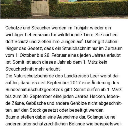
Gehöl­ze und Sträu­cher wer­den im Früh­jahr wie­der ein
wich­ti­ger Lebens­raum für wild­le­ben­de Tie­re. Sie suchen
dort Schutz und zie­hen ihre Jun­gen auf. Daher gilt schon
län­ger das Gesetz, dass ein Strauch­schnitt nur im Zeit­raum
vom 1. Okto­ber bis 28. Febru­ar eines jeden Jah­res erlaubt
ist. Somit ist auch die­ses Jahr ab dem 1. März kein
Strauch­schnitt mehr erlaubt.
Die Natur­schutz­be­hör­de des Land­krei­ses Leer weist dar­
auf hin, dass es seit Sep­tem­ber 2017 eine Ände­rung des
Bun­des­na­tur­schutz­ge­set­zes gibt. Somit dür­fen ab 1. März
bis zum 30. Sep­tem­ber eine jeden Jah­res Hecken, leben­
de Zäu­ne, Gebü­sche und ande­re Gehöl­ze nicht abge­schnit­
ten, auf den Stock gesetzt oder besei­tigt werden.
Bäu­me stel­len dabei eine Aus­nah­me dar. Solan­ge kei­ne
ande­ren arten­schutz­recht­li­chen Belan­ge wie bei­spiels­wei­