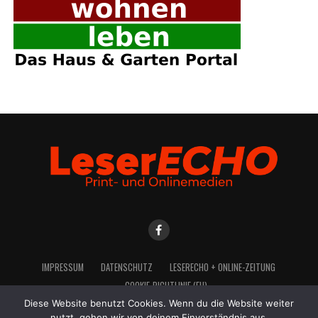
IMPRES­SUM
DATEN­SCHUTZ
LESE­R­ECHO + ONLINE-ZEITUNG
COO­KIE-RICH­T­­LI­­NIE (EU)
Diese Website benutzt Cookies. Wenn du die Website weiter
nutzt, gehen wir von deinem Einverständnis aus.