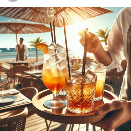
Metho­den wir­ken und wie du sie in dei­nem All­tag
inte­grie­ren kannst, um Kör­per, Geist und See­le
zu harmonisieren.
Medi­ta­ti­on und Acht­sam­keit
: Erhal­te umfas­
sen­de Anlei­tun­gen, Tech­ni­ken und Tipps zur
För­de­rung von inne­rer Ruhe und Klar­heit. Von
geführ­ten Medi­ta­tio­nen bis hin zu Acht­sam­keits­
übun­gen – fin­de her­aus, wie du stress­frei­er leben
und dei­nen Fokus schär­fen kannst.
Astro­lo­gie
: Erkun­de die tie­fe­re Bedeu­tung der
Ster­ne und Pla­ne­ten und wie sie dein Leben
beein­flus­sen. Ler­ne, dein Geburts­ho­ro­skop zu
ver­ste­hen und wie astro­lo­gi­sche Aspek­te dir hel­
fen kön­nen, Her­aus­for­de­run­gen zu meis­tern und
Chan­cen zu erkennen.