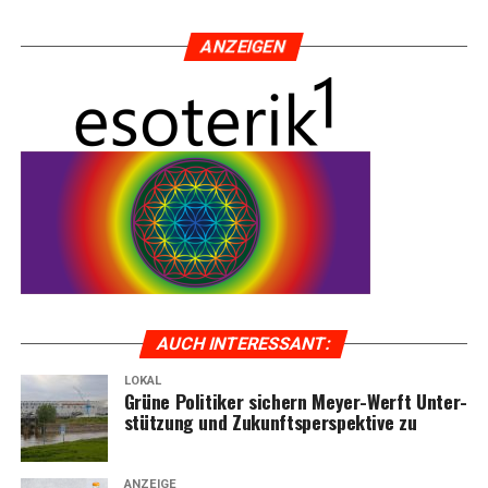
ANZEI­GEN
AUCH INTER­ES­SANT:
LOKAL
Grü­ne Poli­ti­ker sichern Mey­er-Werft Unter­
stüt­zung und Zukunfts­per­spek­ti­ve zu
ANZEIGE