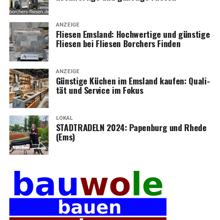
ANZEIGE
Flie­sen Ems­land: Hoch­wer­ti­ge und güns­ti­ge
Flie­sen bei Flie­sen Bor­chers Finden
ANZEIGE
Güns­ti­ge Küchen im Ems­land kau­fen: Qua­li­
tät und Ser­vice im Fokus
LOKAL
STADTRADELN 2024: Papen­burg und Rhe­de
(Ems)