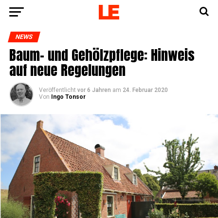
NEWS
Baum- und Gehölz­pfle­ge: Hin­weis
auf neue Regelungen
Veröffentlicht
vor 6 Jahren
am
24. Februar 2020
Von
Ingo Tonsor