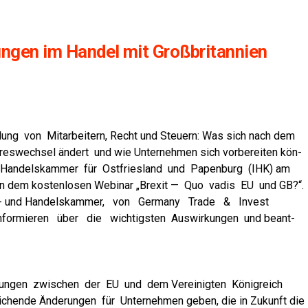
n­gen im Han­del mit Groß­bri­tan­ni­en
­dung von Mit­ar­bei­tern, Recht und Steu­ern: Was sich nach dem
es­wech­sel ändert und wie Unter­neh­men sich vor­be­rei­ten kön­
nd Han­dels­kam­mer für Ost­fries­land und Papen­burg (IHK) am
 in dem kos­ten­lo­sen Web­i­nar „Brexit — Quo vadis EU und GB?“.
trie- und Han­dels­kam­mer, von Ger­ma­ny Trade & Invest
for­mie­ren über die wich­tigs­ten Aus­wir­kun­gen und beant­
lun­gen zwi­schen der EU und dem Ver­ei­nig­ten König­reich
hen­de Ände­run­gen für Unter­neh­men geben, die in Zukunft die