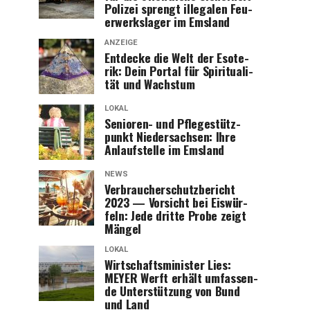
Poli­zei sprengt ille­ga­len Feu­
er­werks­la­ger im Emsland
ANZEIGE
Ent­de­cke die Welt der Eso­te­
rik: Dein Por­tal für Spi­ri­tua­li­
tät und Wachstum
LOKAL
Senio­ren- und Pfle­ge­stütz­
punkt Nie­der­sach­sen: Ihre
Anlauf­stel­le im Emsland
NEWS
Ver­brau­cher­schutz­be­richt
2023 — Vor­sicht bei Eis­wür­
feln: Jede drit­te Pro­be zeigt
Mängel
LOKAL
Wirt­schafts­mi­nis­ter Lies:
MEYER Werft erhält umfas­sen­
de Unter­stüt­zung von Bund
und Land