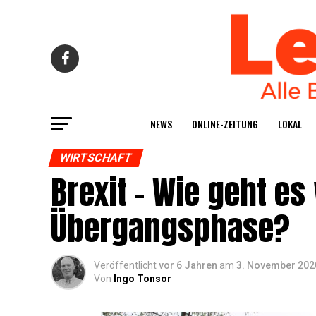
NEWS
ONLINE-ZEI­TUNG
LOKAL
WIRTSCHAFT
Brexit – Wie geht es
Übergangsphase?
Veröffentlicht
vor 6 Jahren
am
3. November 202
Von
Ingo Tonsor