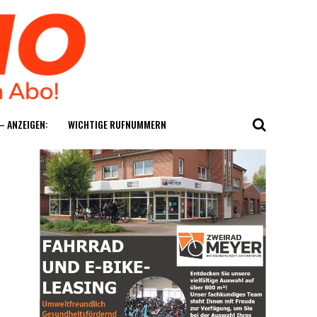
— ANZEIGEN:
WICH­TI­GE RUFNUMMERN