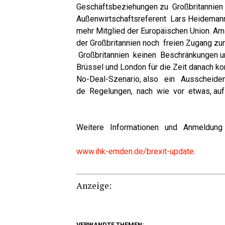
Geschäfts­be­zie­hun­gen zu Groß­bri­tan­ni
Außen­wirt­schafts­re­fe­rent Lars Hei­de­man
mehr Mit­glied der Euro­päi­schen Uni­on. A
der Groß­bri­tan­ni­en noch frei­en Zugang z
Groß­bri­tan­ni­en kei­nen Beschrän­kun­gen
Brüs­sel und Lon­don für die Zeit danach ko
No-Deal-Sze­na­rio, also ein Aus­schei­den
de Rege­lun­gen, nach wie vor etwas, auf da
Wei­te­re Infor­ma­tio­nen und Anmel­du
www.ihk-emden.de/brexit-update
.
Anzei­ge:
VERWANDTE THEMEN: