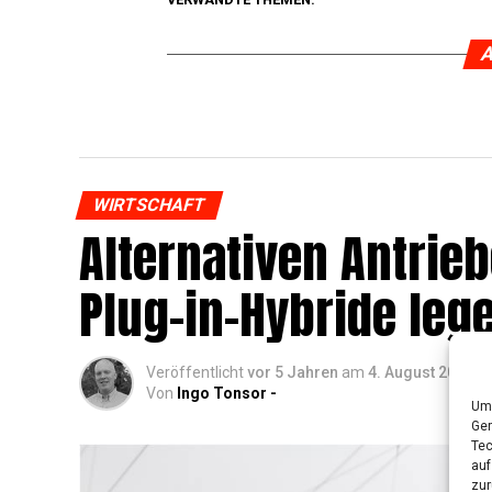
A
WIRTSCHAFT
Alter­na­ti­ven Antri
Plug-in-Hybri­de lege
Veröffentlicht
vor 5 Jahren
am
4. August 2021
Von
Ingo Tonsor -
Um 
Ger
Tec
auf
zur