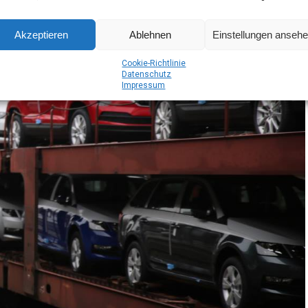
Akzeptieren
Ablehnen
Einstellungen anseh
Coo­kie-Richt­li­nie
Daten­schutz
Impres­sum