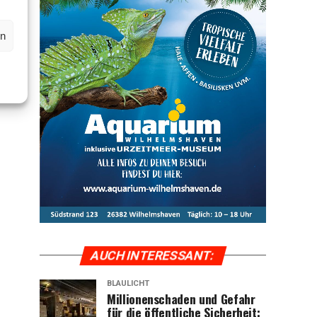
en
AUCH INTER­ES­SANT:
BLAULICHT
Mil­lio­nen­scha­den und Gefahr
für die öffent­li­che Sicher­heit: