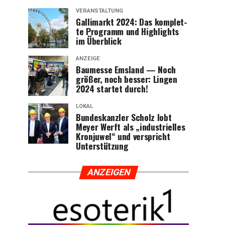
VERANSTALTUNG
Gal­li­markt 2024: Das kom­plet­
te Pro­gramm und High­lights
im Überblick
ANZEIGE
Bau­mes­se Ems­land — Noch
grö­ßer, noch bes­ser: Lin­gen
2024 star­tet durch!
LOKAL
Bun­des­kanz­ler Scholz lobt
Mey­er Werft als „indus­tri­el­les
Kron­ju­wel“ und ver­spricht
Unterstützung
ANZEI­GEN