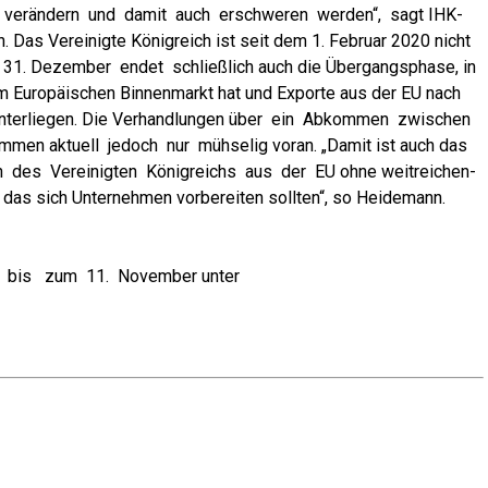
­en ver­än­dern und damit auch erschwe­ren wer­den“, sagt IHK-
n. Das Ver­ei­nig­te König­reich ist seit dem 1. Febru­ar 2020 nicht
m 31. Dezem­ber endet schließ­lich auch die Über­gangs­pha­se, in
um Euro­päi­schen Bin­nen­markt hat und Expor­te aus der EU nach
 unter­lie­gen. Die Ver­hand­lun­gen über ein Abkom­men zwi­schen
m­men aktu­ell jedoch nur müh­se­lig vor­an. „Damit ist auch das
 des Ver­ei­nig­ten König­reichs aus der EU ohne weit­rei­chen­
s sich Unter­neh­men vor­be­rei­ten soll­ten“, so Heidemann.
ng bis zum 11. Novem­ber unter