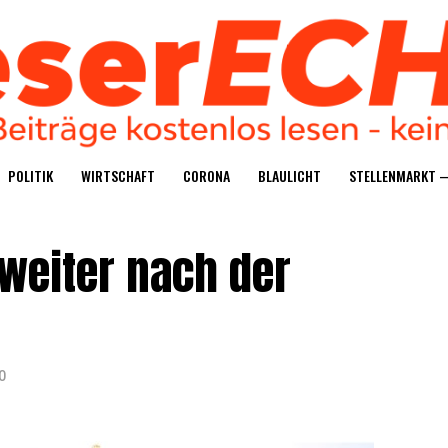
POLI­TIK
WIRT­SCHAFT
CORO­NA
BLAU­LICHT
STEL­LEN­MARKT 
 wei­ter nach der
0