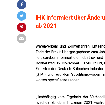
IHK infor­miert über Ände­ru
ab 2021
Waren­ver­kehr und Zoll­ver­fah­ren, Ent­sen
Ende der Brexit-Über­gangs­pha­se zum Jah­r
nen, dar­über infor­miert die Indus­trie- u
Don­ners­tag, 19. Novem­ber, 10 bis 12 Uhr,
Exper­ten der Deutsch-Bri­ti­schen Indus­
(GTAI) und aus dem Spe­di­ti­ons­we­sen in
wor­ten spe­zi­fi­sche Fragen.
„Unab­hän­gig vom Ergeb­nis der Ver­hand­
wird es ab dem 1. Janu­ar 2021 weit­rei­c