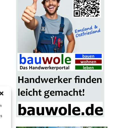
um
Ds