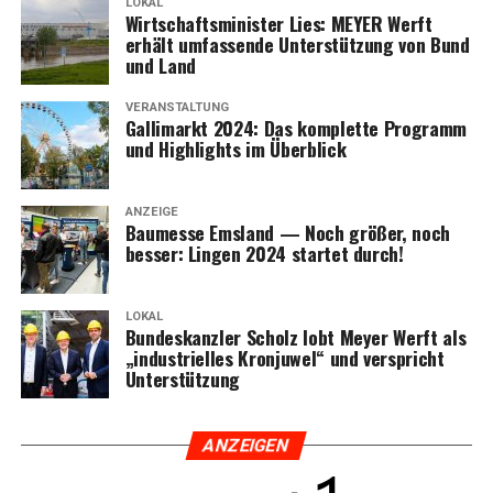
LOKAL
Wirt­schafts­mi­nis­ter Lies: MEYER Werft
erhält umfas­sen­de Unter­stüt­zung von Bund
und Land
VERANSTALTUNG
Gal­li­markt 2024: Das kom­plet­te Pro­gramm
und High­lights im Überblick
ANZEIGE
Bau­mes­se Ems­land — Noch grö­ßer, noch
bes­ser: Lin­gen 2024 star­tet durch!
LOKAL
Bun­des­kanz­ler Scholz lobt Mey­er Werft als
„indus­tri­el­les Kron­ju­wel“ und ver­spricht
Unterstützung
ANZEI­GEN