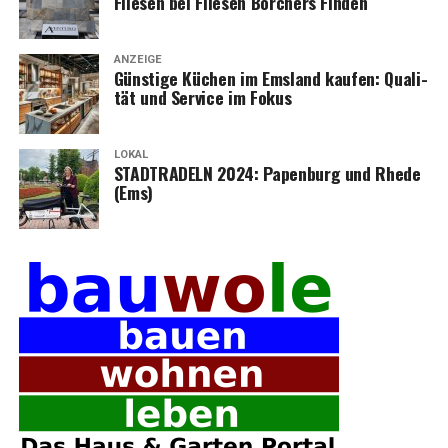
Flie­sen bei Flie­sen Bor­chers Finden
ANZEIGE
Güns­ti­ge Küchen im Ems­land kau­fen: Qua­li­
tät und Ser­vice im Fokus
LOKAL
STADTRADELN 2024: Papen­burg und Rhe­de
(Ems)