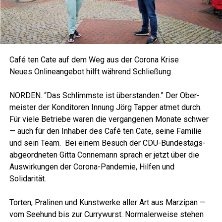
Café ten Cate auf dem Weg aus der Coro­na Krise
Neu­es Online­an­ge­bot hilft wäh­rend Schließung
NORDEN. “Das Schlimms­te ist über­stan­den.” Der Ober­
meis­ter der Kon­di­to­ren Innung Jörg Tap­per atmet durch.
Für vie­le Betrie­be waren die ver­gan­ge­nen Mona­te schwer
— auch für den Inha­ber des Café ten Cate, sei­ne Fami­lie
und sein Team. Bei einem Besuch der CDU-Bun­des­tags­
ab­ge­ord­ne­ten Git­ta Con­ne­mann sprach er jetzt über die
Aus­wir­kun­gen der Coro­na-Pan­de­mie, Hil­fen und
Solidarität.
Tor­ten, Pra­li­nen und Kunst­wer­ke aller Art aus Mar­zi­pan —
vom See­hund bis zur Cur­ry­wurst. Nor­ma­ler­wei­se ste­hen