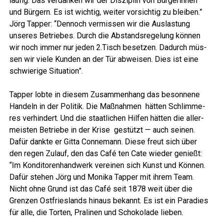
läu­fig. Das ver­dan­ken wir der Dis­zi­plin von Bür­ge­rin­nen
und Bür­gern. Es ist wich­tig, wei­ter vor­sich­tig zu blei­ben.”
Jörg Tap­per: “Den­noch ver­mis­sen wir die Aus­las­tung
unse­res Betrie­bes. Durch die Abstands­re­ge­lung kön­nen
wir noch immer nur jeden 2.Tisch beset­zen. Dadurch müs­
sen wir vie­le Kun­den an der Tür abwei­sen. Dies ist eine
schwie­ri­ge Situation”.
Tap­per lob­te in die­sem Zusam­men­hang das beson­ne­ne
Han­deln in der Poli­tik. Die Maß­nah­men hät­ten Schlim­me­
res ver­hin­dert. Und die staat­li­chen Hil­fen hät­ten die aller­
meis­ten Betrie­be in der Kri­se gestützt — auch sei­nen.
Dafür dank­te er Git­ta Con­ne­mann. Die­se freut sich über
den regen Zulauf, den das Café ten Cate wie­der genießt:
“Im Kon­di­to­ren­hand­werk ver­ei­nen sich Kunst und Kön­nen.
Dafür ste­hen Jörg und Moni­ka Tap­per mit ihrem Team.
Nicht ohne Grund ist das Café seit 1878 weit über die
Gren­zen Ost­fries­lands hin­aus bekannt. Es ist ein Para­dies
für alle, die Tor­ten, Pra­li­nen und Scho­ko­la­de lie­ben.