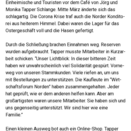
Ein­hei­mi­sche und Tou­ris­ten vor dem Café von Jörg und
Moni­ka Tap­per Schlan­ge. Mit­te März änder­te sich das
schlag­ar­tig. Die Coro­na Kri­se traf auch die Nor­der Kon­di­to­
rei aus hei­te­rem Him­mel. Dabei waren die Lager für das
Oster­ge­schäft voll und die Hasen gefertigt.
Durch die Schlie­ßung bra­chen Ein­nah­men weg. Reser­ven
wur­den auf­ge­braucht. Tap­per muss­te Mit­ar­bei­ter in Kurz­ar­
beit schi­cken. “Unser Licht­blick: In die­ser bit­te­ren Zeit
haben wir unwahr­schein­lich viel Soli­da­ri­tät gespürt. Vor­ne­
weg von unse­ren Stamm­kun­den. Vie­le rie­fen an, um uns
mit Bestel­lun­gen zu unter­stüt­zen. Die Kauf­leu­te im “Wirt­
schafts­fo­rum Nor­den” haben zusam­men­ge­hal­ten. Jeder
hat geprüft, wie er dem ande­ren hel­fen kann. Aber am
groß­ar­tigs­ten waren unse­re Mit­ar­bei­ter. Sie haben sich und
uns gegen­sei­tig unter­stützt. Wir sind hier wie eine
Familie.”
Einen klei­nen Aus­weg bot auch ein Online-Shop. Tap­per