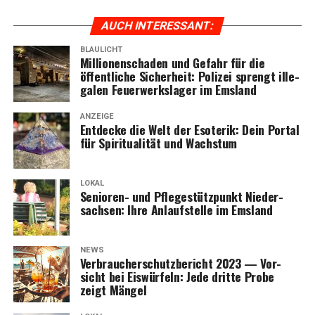
AUCH INTER­ES­SANT:
BLAULICHT
Mil­lio­nen­scha­den und Gefahr für die
öffent­li­che Sicher­heit: Poli­zei sprengt ille­
ga­len Feu­er­werks­la­ger im Emsland
ANZEIGE
Ent­de­cke die Welt der Eso­te­rik: Dein Por­tal
für Spi­ri­tua­li­tät und Wachstum
LOKAL
Senio­ren- und Pfle­ge­stütz­punkt Nie­der­
sach­sen: Ihre Anlauf­stel­le im Emsland
NEWS
Ver­brau­cher­schutz­be­richt 2023 — Vor­
sicht bei Eis­wür­feln: Jede drit­te Pro­be
zeigt Mängel