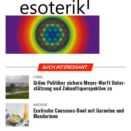
AUCH INTER­ES­SANT:
LOKAL
Grü­ne Poli­ti­ker sichern Mey­er-Werft Unter­
stüt­zung und Zukunfts­per­spek­ti­ve zu
ANZEIGE
Exo­ti­sche Cous­cous-Bowl mit Gar­ne­len und
Mandarinen