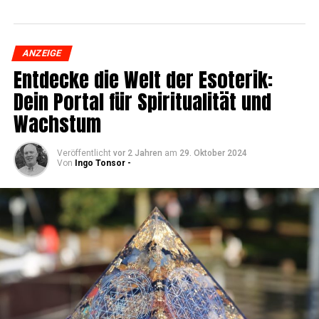
ANZEIGE
Ent­de­cke die Welt der Eso­te­rik:
Dein Por­tal für Spi­ri­tua­li­tät und
Wachstum
Veröffentlicht
vor 2 Jahren
am
29. Oktober 2024
Von
Ingo Tonsor -