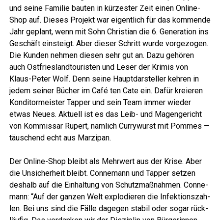
und sei­ne Fami­lie bau­ten in kür­zes­ter Zeit einen Online-
Shop auf. Die­ses Pro­jekt war eigent­lich für das kom­men­de
Jahr geplant, wenn mit Sohn Chris­ti­an die 6. Gene­ra­ti­on ins
Geschäft ein­steigt. Aber die­ser Schritt wur­de vor­ge­zo­gen.
Die Kun­den neh­men die­sen sehr gut an. Dazu gehö­ren
auch Ost­fries­land­tou­ris­ten und Leser der Kri­mis von
Klaus-Peter Wolf. Denn sei­ne Haupt­dar­stel­ler keh­ren in
jedem sei­ner Bücher im Café ten Cate ein. Dafür kre­ieren
Kon­di­tor­meis­ter Tap­per und sein Team immer wie­der
etwas Neu­es. Aktu­ell ist es das Leib- und Magen­ge­richt
von Kom­mis­sar Rupert, näm­lich Cur­ry­wurst mit Pom­mes —
täu­schend echt aus Marzipan.
Der Online-Shop bleibt als Mehr­wert aus der Kri­se. Aber
die Unsi­cher­heit bleibt. Con­ne­mann und Tap­per set­zen
des­halb auf die Ein­hal­tung von Schutz­maß­nah­men. Con­ne­
mann: “Auf der gan­zen Welt explo­die­ren die Infek­ti­ons­zah­
len. Bei uns sind die Fäl­le dage­gen sta­bil oder sogar rück­