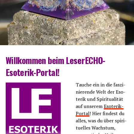
Will­kom­men beim LeserECHO-
Esoterik-Portal!
Tau­che ein in die fas­zi­
nie­ren­de Welt der Eso­
te­rik und Spi­ri­tua­li­tät
auf unse­rem
Eso­te­rik-
Por­tal
! Hier fin­dest du
alles, was du über spi­ri­
tu­el­les Wachs­tum,