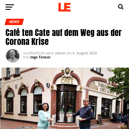
NEWS
Café ten Cate auf dem Weg aus der
Coro­na Krise
Veröffentlicht
vor 6 Jahren
am
6. August 2020
Von
Ingo Tonsor