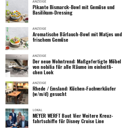
ANZEIGE
Pikan­te Bis­marck-Bowl mit Gemü­se und
Basilikum-Dressing
ANZEIGE
Aro­ma­ti­sche Bär­lauch-Bowl mit Mat­jes und
fri­schem Gemüse
ANZEIGE
Der neue Wohn­trend: Maß­ge­fer­tig­te Möbel
von nobi­lia für alle Räu­me im ein­heit­li­
chen Look
ANZEIGE
Rhe­de / Ems­land: Küchen-Fach­ver­käu­fer
(w/m/d) gesucht
LOKAL
MEYER WERFT Baut Vier Wei­te­re Kreuz­
fahrt­schif­fe für Dis­ney Crui­se Line