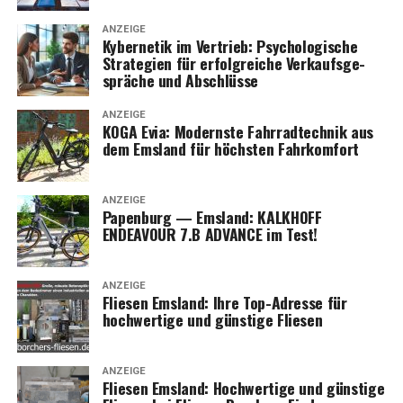
ANZEIGE
Kyber­ne­tik im Ver­trieb: Psy­cho­lo­gi­sche
Stra­te­gien für erfolg­rei­che Ver­kaufs­ge­
sprä­che und Abschlüsse
ANZEIGE
KOGA Evia: Moderns­te Fahr­rad­tech­nik aus
dem Ems­land für höchs­ten Fahrkomfort
ANZEIGE
Papen­burg — Ems­land: KALKHOFF
ENDEAVOUR 7.B ADVANCE im Test!
ANZEIGE
Flie­sen Ems­land: Ihre Top-Adres­se für
hoch­wer­ti­ge und güns­ti­ge Fliesen
ANZEIGE
Flie­sen Ems­land: Hoch­wer­ti­ge und güns­ti­ge