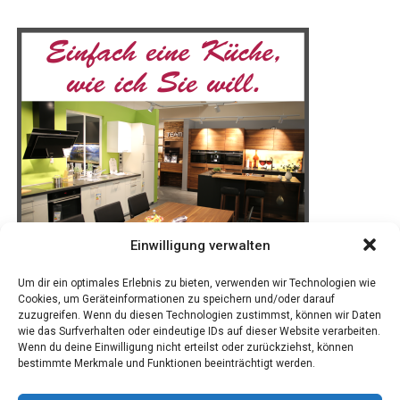
um uns her­um aufbauen.
Mit einer Aus­stel­lungs­flä­che von 5.000 Qua­drat­me­tern
bie­tet die Mes­se­hal­le aus­rei­chend Platz für die viel­fäl­ti­
gen Prä­sen­ta­tio­nen. Besu­cher, die mit dem Auto anrei­
sen, pro­fi­tie­ren von den kos­ten­frei­en Park­mög­lich­kei­
ten direkt an der Emslandhalle.
Anzeige
Einwilligung verwalten
Um dir ein optimales Erlebnis zu bieten, verwenden wir Technologien wie
Cookies, um Geräteinformationen zu speichern und/oder darauf
zuzugreifen. Wenn du diesen Technologien zustimmst, können wir Daten
wie das Surfverhalten oder eindeutige IDs auf dieser Website verarbeiten.
Wenn du deine Einwilligung nicht erteilst oder zurückziehst, können
bestimmte Merkmale und Funktionen beeinträchtigt werden.