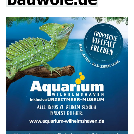
Fokus auf Pho­to­vol­ta­ik und Solaranlagen
Ein beson­de­rer Schwer­punkt der Bau­mes­se Lin­gen liegt
auf alter­na­ti­ven Ener­gie­quel­len, ins­be­son­de­re Pho­to­
vol­ta­ik und Solar­an­la­gen. Über ein Dut­zend Aus­stel­ler
prä­sen­tie­ren ihre inno­va­ti­ven Lösun­gen für die Strom­
erzeu­gung und Heiz­sys­te­me mit Son­nen­en­er­gie. Ergän­
zend dazu gibt es Anbie­ter von Wär­me­pum­pen, Dämm­
ma­te­ria­li­en und Bera­tungs­diens­te für ener­ge­ti­sche
Sanierungen.
Das The­ma spie­gelt sich auch im kos­ten­frei­en Vor­trags­
pro­gramm wider, das an allen drei Mes­se­ta­gen statt­fin­
det. Exper­ten infor­mie­ren in ver­schie­de­nen Vor­trä­gen
über aktu­el­le The­men wie „Pho­to­vol­ta­ik­an­la­gen – Wel­
ches Sys­tem passt zu mei­nem Haus“, „Pho­to­vol­ta­ik –
Indi­vi­du­el­le Ener­gie­kon­zep­te mit Spei­cher und Lade­sta­
ti­on“ sowie „Ener­ge­tisch sanie­ren – aber wie? Der indi­vi­
du­el­le Sanie­rungs­fahr­plan als Ein­stieg in die ener­ge­ti­