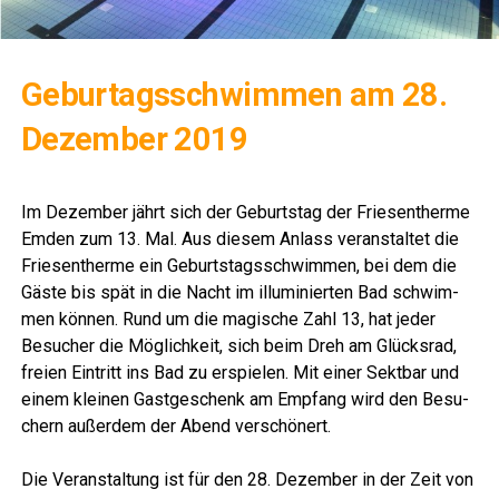
Gebur­tags­schwim­men am 28.
Dezem­ber 2019
Lese­r­ECHO Verlag
Im Dezem­ber jährt sich der Geburts­tag der Frie­sen­ther­me
Emden zum 13. Mal. Aus die­sem Anlass ver­an­stal­tet die
Frie­sen­ther­me ein Geburts­tags­schwim­men, bei dem die
Gäs­te bis spät in die Nacht im illu­mi­nier­ten Bad schwim­
men kön­nen. Rund um die magi­sche Zahl 13, hat jeder
Besu­cher die Mög­lich­keit, sich beim Dreh am Glücks­rad,
frei­en Ein­tritt ins Bad zu erspie­len. Mit einer Sekt­bar und
einem klei­nen Gast­ge­schenk am Emp­fang wird den Besu­
chern außer­dem der Abend verschönert.
Lese­r­ECHO Verlag
Die Ver­an­stal­tung ist für den 28. Dezem­ber in der Zeit von