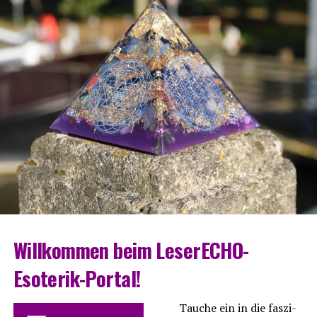
Will­kom­men beim LeserECHO-
Esoterik-Portal!
Tau­che ein in die fas­zi­