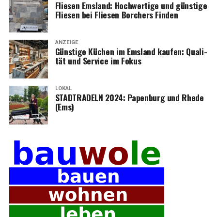
Flie­sen Ems­land: Hoch­wer­ti­ge und güns­ti­ge
Flie­sen bei Flie­sen Bor­chers Finden
ANZEIGE
Güns­ti­ge Küchen im Ems­land kau­fen: Qua­li­
tät und Ser­vice im Fokus
LOKAL
STADTRADELN 2024: Papen­burg und Rhe­de
(Ems)