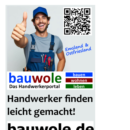
Ein Pro­gramm für die gan­ze Familie
Auch Fami­li­en kom­men auf der Bau­mes­se Lin­gen auf
ihre Kos­ten. Für Kin­der gibt es an vie­len Stän­den spe­zi­
el­le Attrak­tio­nen, die den Mes­se­be­such unter­halt­sam
gestal­ten. Das Mes­se­re­stau­rant lädt zu einer Pau­se ein,
bei der sich die Besu­cher für den wei­te­ren Rund­gang
stär­ken können.
Ein wei­te­res High­light der Mes­se ist das gro­ße Gewinn­
spiel, bei dem ein schi­cker Mitsu­bi­shi Colt als Haupt­ge­
winn winkt. Alle Besu­cher erhal­ten mit ihrer Ein­tritts­
kar­te einen Teil­nah­me-Cou­pon, der in die Los­box auf
dem Mes­se­ge­län­de ein­ge­wor­fen wer­den kann. Die Ver­lo­
sung des Haupt­prei­ses erfolgt am Ende der Bau­mes­se-
Sai­son im nächs­ten Frühjahr.