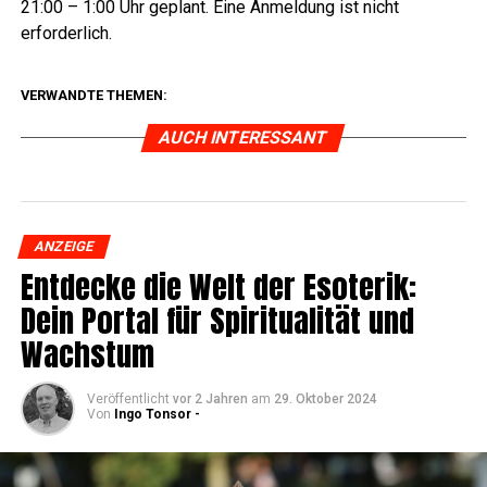
21:00 – 1:00 Uhr geplant. Eine Anmel­dung ist nicht
erforderlich.
Lese­r­ECHO Verlag
VERWANDTE THEMEN:
AUCH INTERESSANT
ANZEIGE
Ent­de­cke die Welt der Eso­te­rik:
Dein Por­tal für Spi­ri­tua­li­tät und
Wachstum
Veröffentlicht
vor 2 Jahren
am
29. Oktober 2024
Von
Ingo Tonsor -