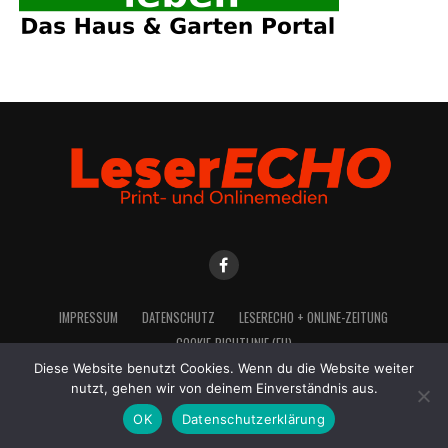
IMPRES­SUM
DATEN­SCHUTZ
LESE­R­ECHO + ONLINE-ZEITUNG
COO­KIE-RICH­T­­LI­­NIE (EU)
Diese Website benutzt Cookies. Wenn du die Website weiter
nutzt, gehen wir von deinem Einverständnis aus.
OK
Datenschutzerklärung
2021 LeserEcho Verlag