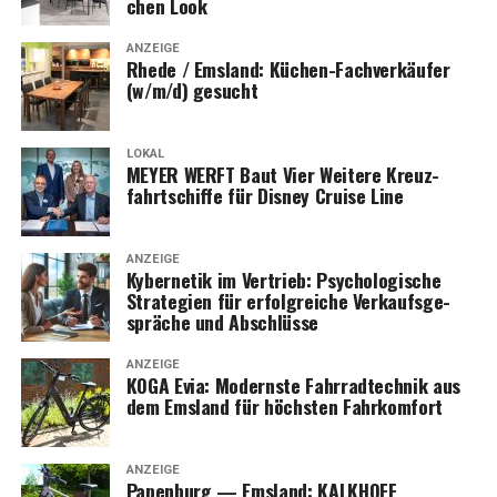
chen Look
ANZEIGE
Rhe­de / Ems­land: Küchen-Fach­ver­käu­fer
(w/m/d) gesucht
LOKAL
MEYER WERFT Baut Vier Wei­te­re Kreuz­
fahrt­schif­fe für Dis­ney Crui­se Line
ANZEIGE
Kyber­ne­tik im Ver­trieb: Psy­cho­lo­gi­sche
Stra­te­gien für erfolg­rei­che Ver­kaufs­ge­
sprä­che und Abschlüsse
ANZEIGE
KOGA Evia: Moderns­te Fahr­rad­tech­nik aus
dem Ems­land für höchs­ten Fahrkomfort
ANZEIGE
Papen­burg — Ems­land: KALKHOFF