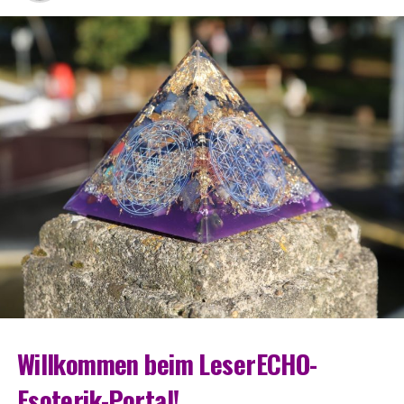
Will­kom­men beim LeserECHO-
Esoterik-Portal!