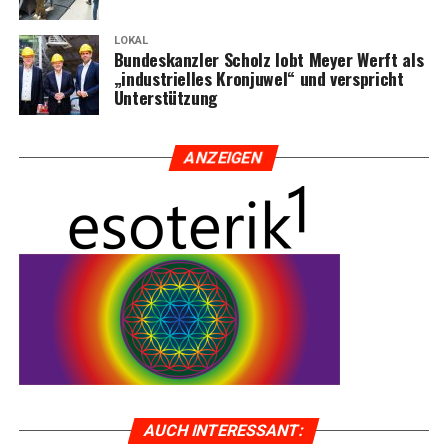
LOKAL
Bun­des­kanz­ler Scholz lobt Mey­er Werft als
„indus­tri­el­les Kron­ju­wel“ und ver­spricht
Unterstützung
ANZEI­GEN
AUCH INTER­ES­SANT: