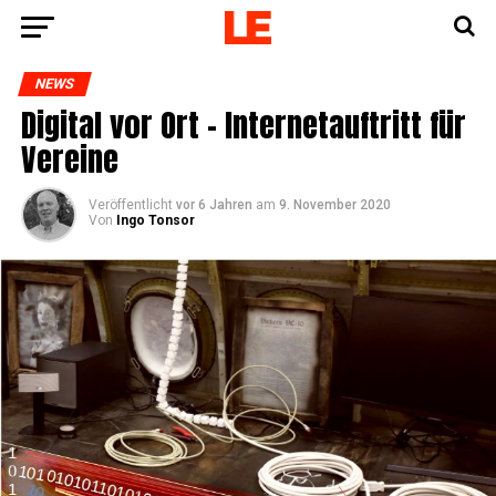
NEWS
Digi­tal vor Ort – Inter­net­auf­tritt für
Vereine
Veröffentlicht
vor 6 Jahren
am
9. November 2020
Von
Ingo Tonsor