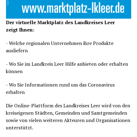
Der vir­tu­el­le Markt­platz des Land­krei­ses Leer
zeigt Ihnen:
- Wel­che regio­na­len Unter­neh­men ihre Pro­duk­te
ausliefern
- Wo Sie im Land­kreis Leer Hil­fe anbie­ten oder erhal­ten
können
- Wo Sie Infor­ma­tio­nen rund um das Coro­na­vi­rus
erhalten
Die Online-Platt­form des Land­krei­ses Leer wird von den
kreis­ei­ge­nen Städ­ten, Gemein­den und Samt­ge­mein­den
sowie von vie­len wei­te­ren Akteu­ren und Orga­ni­sa­tio­nen
unterstützt.