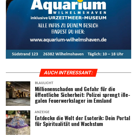
AUCH INTER­ES­SANT:
BLAULICHT
Mil­lio­nen­scha­den und Gefahr für die
öffent­li­che Sicher­heit: Poli­zei sprengt ille­
ga­len Feu­er­werks­la­ger im Emsland
ANZEIGE
Ent­de­cke die Welt der Eso­te­rik: Dein Por­tal
für Spi­ri­tua­li­tät und Wachstum