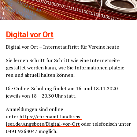
Digi­tal vor Ort
Digi­tal vor Ort – Inter­net­auf­tritt für Ver­ei­ne heute
Sie ler­nen Schritt für Schritt wie eine Inter­net­sei­te
gestal­tet wer­den kann, wie Sie Infor­ma­tio­nen plat­zie­
ren und aktu­ell hal­ten können.
Die Online-Schu­lung fin­det am 16. und 18.11.2020
jeweils von 18 – 20.30 Uhr statt.
Anmel­dun­gen sind online
unter
https://ehrenamt.landkreis-
leer.de/Angebote/Digital-vor-Ort
oder tele­fo­nisch unter
0491 9264047 möglich.