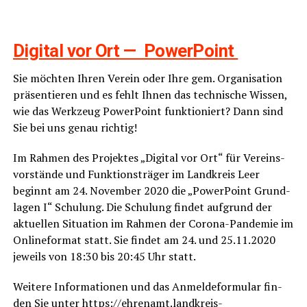
Digi­tal vor Ort — PowerPoint
Sie möch­ten Ihren Ver­ein oder Ihre gem. Orga­ni­sa­ti­on
prä­sen­tie­ren und es fehlt Ihnen das tech­ni­sche Wis­sen,
wie das Werk­zeug Power­Point funk­tio­niert? Dann sind
Sie bei uns genau richtig!
Im Rah­men des Pro­jek­tes „Digi­tal vor Ort“ für Ver­eins­
vor­stän­de und Funk­ti­ons­trä­ger im Land­kreis Leer
beginnt am 24. Novem­ber 2020 die „Power­Point Grund­
la­gen I“ Schu­lung. Die Schu­lung fin­det auf­grund der
aktu­el­len Situa­ti­on im Rah­men der Coro­na-Pan­de­mie im
Online­for­mat statt. Sie fin­det am 24. und 25.11.2020
jeweils von 18:30 bis 20:45 Uhr statt.
Wei­te­re Infor­ma­tio­nen und das Anmel­de­for­mu­lar fin­
den Sie unter
https://ehrenamt.landkreis-