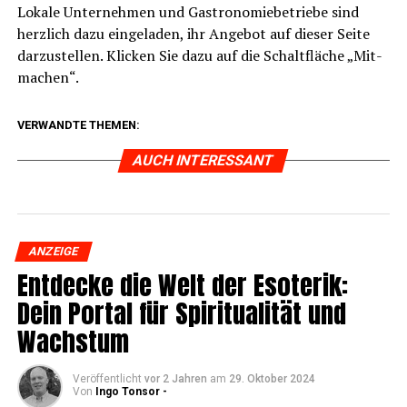
Loka­le Unter­neh­men und Gas­tro­no­mie­be­trie­be sind
herz­lich dazu ein­ge­la­den, ihr Ange­bot auf die­ser Sei­te
dar­zu­stel­len. Kli­cken Sie dazu auf die Schalt­flä­che „Mit­
ma­chen“.
VERWANDTE THEMEN:
AUCH INTERESSANT
ANZEIGE
Ent­de­cke die Welt der Eso­te­rik:
Dein Por­tal für Spi­ri­tua­li­tät und
Wachstum
Veröffentlicht
vor 2 Jahren
am
29. Oktober 2024
Von
Ingo Tonsor -