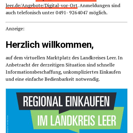
leer.de/Angebote/Digital-vor-Ort
. Anmel­dun­gen sind
auch tele­fo­nisch unter 0491- 9264047 möglich.
Anzei­ge:
Herz­lich willkommen,
auf dem vir­tu­el­len Markt­platz des Land­krei­ses Leer. In
Anbe­tracht der der­zei­ti­gen Situa­ti­on sind schnel­le
Infor­ma­ti­ons­be­schaf­fung, unkom­pli­zier­tes Ein­kau­fen
und eine ein­fa­che Bedien­bar­keit notwendig.