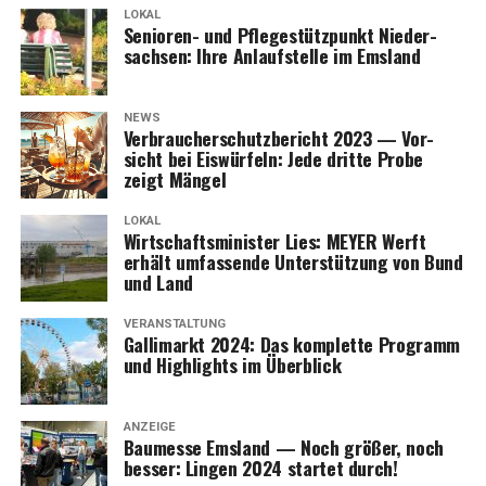
LOKAL
Senio­ren- und Pfle­ge­stütz­punkt Nie­der­
sach­sen: Ihre Anlauf­stel­le im Emsland
NEWS
Ver­brau­cher­schutz­be­richt 2023 — Vor­
sicht bei Eis­wür­feln: Jede drit­te Pro­be
zeigt Mängel
LOKAL
Wirt­schafts­mi­nis­ter Lies: MEYER Werft
erhält umfas­sen­de Unter­stüt­zung von Bund
und Land
VERANSTALTUNG
Gal­li­markt 2024: Das kom­plet­te Pro­gramm
und High­lights im Überblick
ANZEIGE
Bau­mes­se Ems­land — Noch grö­ßer, noch
bes­ser: Lin­gen 2024 star­tet durch!