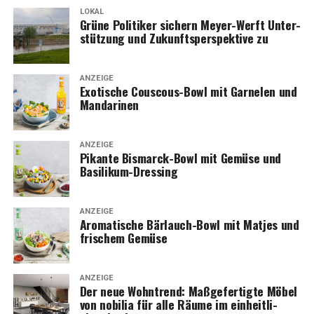
LOKAL
Grü­ne Poli­ti­ker sichern Mey­er-Werft Unter­
stüt­zung und Zukunfts­per­spek­ti­ve zu
ANZEIGE
Exo­ti­sche Cous­cous-Bowl mit Gar­ne­len und
Mandarinen
ANZEIGE
Pikan­te Bis­marck-Bowl mit Gemü­se und
Basilikum-Dressing
ANZEIGE
Aro­ma­ti­sche Bär­lauch-Bowl mit Mat­jes und
fri­schem Gemüse
ANZEIGE
Der neue Wohn­trend: Maß­ge­fer­tig­te Möbel
von nobi­lia für alle Räu­me im ein­heit­li­