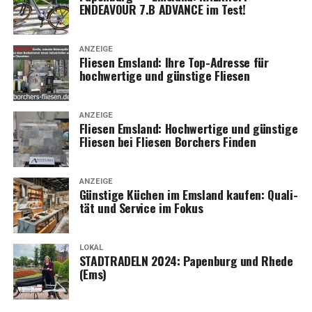
ENDEAVOUR 7.B ADVANCE im Test!
ANZEIGE
Flie­sen Ems­land: Ihre Top-Adres­se für
hoch­wer­ti­ge und güns­ti­ge Fliesen
ANZEIGE
Flie­sen Ems­land: Hoch­wer­ti­ge und güns­ti­ge
Flie­sen bei Flie­sen Bor­chers Finden
ANZEIGE
Güns­ti­ge Küchen im Ems­land kau­fen: Qua­li­
tät und Ser­vice im Fokus
LOKAL
STADTRADELN 2024: Papen­burg und Rhe­de
(Ems)