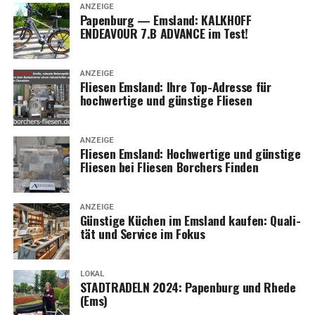
ANZEIGE
Papen­burg — Ems­land: KALKHOFF
ENDEAVOUR 7.B ADVANCE im Test!
ANZEIGE
Flie­sen Ems­land: Ihre Top-Adres­se für
hoch­wer­ti­ge und güns­ti­ge Fliesen
ANZEIGE
Flie­sen Ems­land: Hoch­wer­ti­ge und güns­ti­ge
Flie­sen bei Flie­sen Bor­chers Finden
ANZEIGE
Güns­ti­ge Küchen im Ems­land kau­fen: Qua­li­
tät und Ser­vice im Fokus
LOKAL
STADTRADELN 2024: Papen­burg und Rhe­de
(Ems)