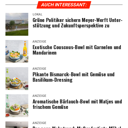
AUCH INTER­ES­SANT:
LOKAL
Grü­ne Poli­ti­ker sichern Mey­er-Werft Unter­
stüt­zung und Zukunfts­per­spek­ti­ve zu
ANZEIGE
Exo­ti­sche Cous­cous-Bowl mit Gar­ne­len und
Mandarinen
ANZEIGE
Pikan­te Bis­marck-Bowl mit Gemü­se und
Basilikum-Dressing
ANZEIGE
Aro­ma­ti­sche Bär­lauch-Bowl mit Mat­jes und
fri­schem Gemüse
ANZEIGE