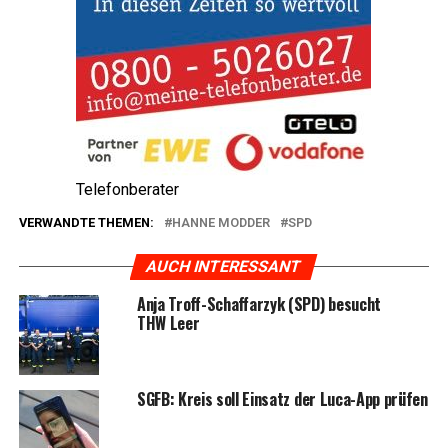
Tele­fon­be­ra­ter
VERWANDTE THEMEN:
HANNE MODDER
SPD
AUCH INTERESSANT
Anja Troff-Schaffar­zyk (SPD) besucht
THW Leer
SGFB: Kreis soll Ein­satz der Luca-App prüfen