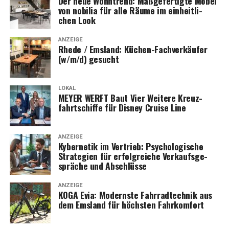
Der neue Wohn­trend: Maß­ge­fer­tig­te Möbel
von nobi­lia für alle Räu­me im ein­heit­li­
chen Look
ANZEIGE
Rhe­de / Ems­land: Küchen-Fach­ver­käu­fer
(w/m/d) gesucht
LOKAL
MEYER WERFT Baut Vier Wei­te­re Kreuz­
fahrt­schif­fe für Dis­ney Crui­se Line
ANZEIGE
Kyber­ne­tik im Ver­trieb: Psy­cho­lo­gi­sche
Stra­te­gien für erfolg­rei­che Ver­kaufs­ge­
sprä­che und Abschlüsse
ANZEIGE
KOGA Evia: Moderns­te Fahr­rad­tech­nik aus
dem Ems­land für höchs­ten Fahrkomfort