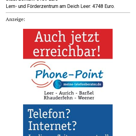
Lern- und För­der­zen­trum am Deich Leer: 4748 Euro.
Anzei­ge: