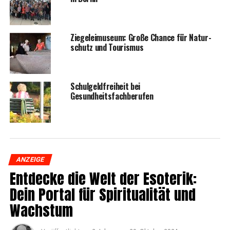
Zie­ge­lei­mu­se­um: Gro­ße Chan­ce für Natur­
schutz und Tourismus
Schul­geld­frei­heit bei
Gesundheitsfachberufen
ANZEIGE
Ent­de­cke die Welt der Eso­te­rik:
Dein Por­tal für Spi­ri­tua­li­tät und
Wachstum