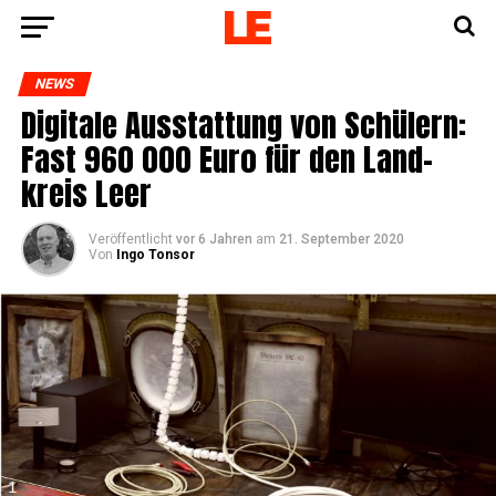
NEWS
Digi­ta­le Aus­stat­tung von Schü­lern:
Fast 960 000 Euro für den Land­
kreis Leer
Veröffentlicht
vor 6 Jahren
am
21. September 2020
Von
Ingo Tonsor