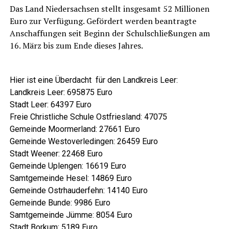
Das Land Nie­der­sach­sen stellt ins­ge­samt 52 Mil­lio­nen
Euro zur Ver­fü­gung. Geför­dert wer­den bean­trag­te
Anschaf­fun­gen seit Beginn der Schul­schlie­ßun­gen am
16. März bis zum Ende die­ses Jahres.
Hier ist eine Über­dacht für den Land­kreis Leer:
Land­kreis Leer: 695875 Euro
Stadt Leer: 64397 Euro
Freie Christ­li­che Schu­le Ost­fries­land: 47075
Gemein­de Moorm­er­land: 27661 Euro
Gemein­de Wes­t­ov­er­le­din­gen: 26459 Euro
Stadt Wee­ner: 22468 Euro
Gemein­de Uple­n­gen: 16619 Euro
Samt­ge­mein­de Hesel: 14869 Euro
Gemein­de Ost­rhau­der­fehn: 14140 Euro
Gemein­de Bun­de: 9986 Euro
Samt­ge­mein­de Jüm­me: 8054 Euro
Stadt Bor­kum: 5189 Euro