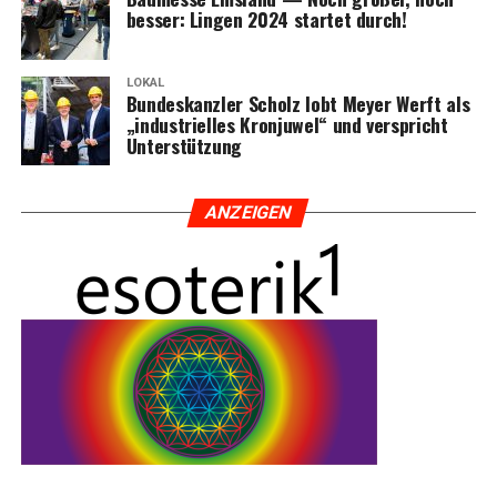
bes­ser: Lin­gen 2024 star­tet durch!
LOKAL
Bun­des­kanz­ler Scholz lobt Mey­er Werft als
„indus­tri­el­les Kron­ju­wel“ und ver­spricht
Unterstützung
ANZEI­GEN