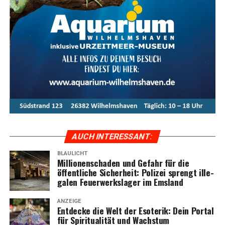
AUCH INTER­ES­SANT:
BLAULICHT
Mil­lio­nen­scha­den und Gefahr für die
öffent­li­che Sicher­heit: Poli­zei sprengt ille­
ga­len Feu­er­werks­la­ger im Emsland
ANZEIGE
Ent­de­cke die Welt der Eso­te­rik: Dein Por­tal
für Spi­ri­tua­li­tät und Wachstum