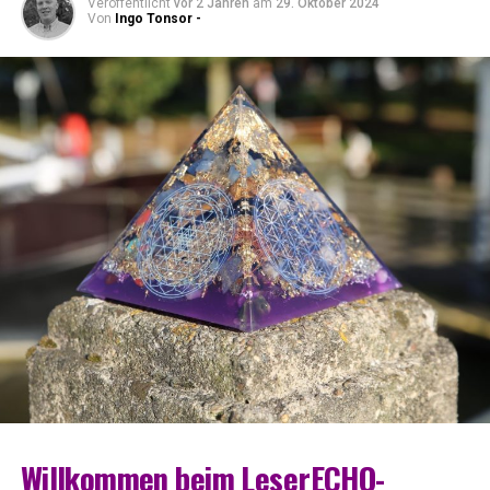
Veröffentlicht
vor 2 Jahren
am
29. Oktober 2024
Von
Ingo Tonsor -
Will­kom­men beim LeserECHO-