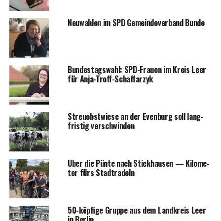
Neu­wah­len im SPD Gemein­de­ver­band Bunde
Bun­des­tags­wahl: SPD-Frau­en im Kreis Leer
für Anja-Troff-Schaffarzyk
Streu­obst­wie­se an der Even­burg soll lang­
fris­tig verschwinden
Über die Pün­te nach Stick­hausen — Kilo­me­
ter fürs Stadtradeln
50-köp­fi­ge Grup­pe aus dem Land­kreis Leer
in Berlin