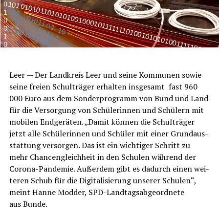
Leer — Der Land­kreis Leer und sei­ne Kom­mu­nen sowie
sei­ne frei­en Schul­trä­ger erhal­ten ins­ge­samt fast 960
000 Euro aus dem Son­der­pro­gramm von Bund und Land
für die Ver­sor­gung von Schü­le­rin­nen und Schü­lern mit
mobi­len End­ge­rä­ten. „Damit kön­nen die Schul­trä­ger
jetzt alle Schü­le­rin­nen und Schü­ler mit einer Grund­aus­
stat­tung ver­sor­gen. Das ist ein wich­ti­ger Schritt zu
mehr Chan­cen­gleich­heit in den Schu­len wäh­rend der
Coro­na-Pan­de­mie. Außer­dem gibt es dadurch einen wei­
te­ren Schub für die Digi­ta­li­sie­rung unse­rer Schu­len“,
meint Han­ne Mod­der, SPD-Land­tags­ab­ge­ord­ne­te
aus Bunde.