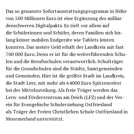
Das so genann­te Sofort­aus­stat­tungs­pro­gramm in Höhe
von 500 Mil­lio­nen Euro ist eine Ergän­zung des mil­li­ar­
den­schwe­ren Digi­tal­pakts. Es zielt vor allem auf
die Schü­le­rin­nen und Schü­ler, deren Fami­li­en sich bis­
lang kei­ner mobi­len End­ge­rä­te wie Tablets leis­ten
konn­ten. Das meis­te Geld erhält der Land­kreis mit fast
700 000 Euro. Denn er ist für die wei­ter­füh­ren­den Schu­
len und die Berufs­schu­len ver­ant­wort­lich. Schul­trä­ger
für die Grund­schu­len sind die Städ­te, Samt­ge­mein­den
und Gemein­den. Hier ist die größ­te Stadt im Land­kreis,
die Stadt Leer, mit mehr als 64000 Euro Spit­zen­rei­ter
bei der Mit­tel­zu­tei­lung. Als freie Trä­ger wer­den das
Lern- und För­der­zen­trum am Deich (LFZ) und der Ver­
ein für Evan­ge­li­sche Schul­er­zie­hung Ost­fries­land
als Trä­ger der Frei­en Christ­li­chen Schu­le Ost­fries­land in
Moorm­er­land unterstützt.