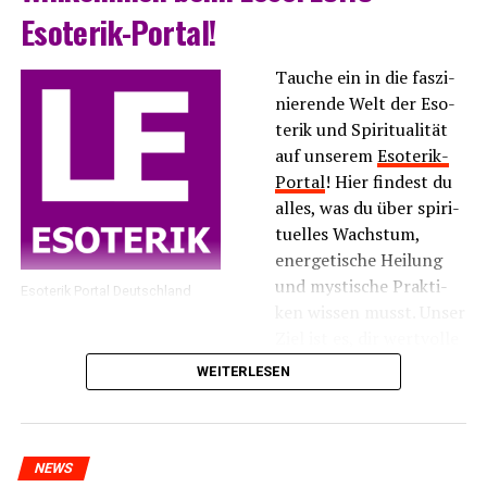
Esoterik-Portal!
Tau­che ein in die fas­zi­
nie­ren­de Welt der Eso­
te­rik und Spi­ri­tua­li­tät
auf unse­rem
Eso­te­rik-
Por­tal
! Hier fin­dest du
alles, was du über spi­ri­
tu­el­les Wachs­tum,
ener­ge­ti­sche Hei­lung
und mys­ti­sche Prak­ti­
Eso­te­rik Por­tal Deutschland
ken wis­sen musst. Unser
Ziel ist es, dir wert­vol­le
Infor­ma­tio­nen und
WEITERLESEN
Inspi­ra­tio­nen zu bie­ten, die dir hel­fen, dei­ne inne­re
Balan­ce zu fin­den und dei­ne spi­ri­tu­el­le Rei­se zu
vertiefen.
NEWS