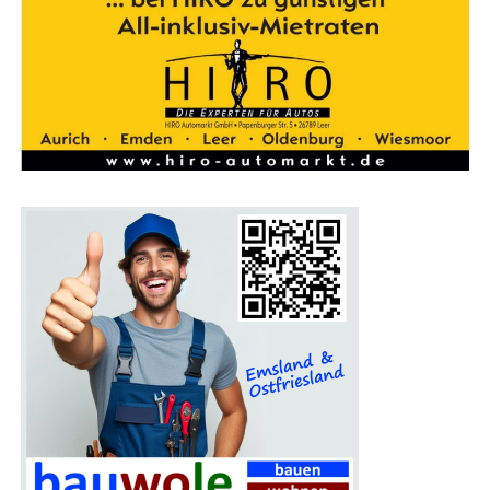
Ein Pro­gramm für die gan­ze Familie
Auch Fami­li­en kom­men auf der Bau­mes­se Lin­gen auf
ihre Kos­ten. Für Kin­der gibt es an vie­len Stän­den spe­zi­
el­le Attrak­tio­nen, die den Mes­se­be­such unter­halt­sam
gestal­ten. Das Mes­se­re­stau­rant lädt zu einer Pau­se ein,
bei der sich die Besu­cher für den wei­te­ren Rund­gang
stär­ken können.