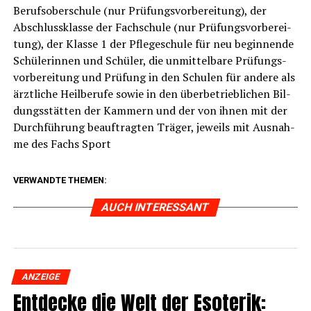
Berufs­ober­schu­le (nur Prü­fungs­vor­be­rei­tung), der
Abschluss­klas­se der Fach­schu­le (nur Prü­fungs­vor­be­rei­
tung), der Klas­se 1 der Pfle­ge­schu­le für neu begin­nen­de
Schü­le­rin­nen und Schü­ler, die unmit­tel­ba­re Prü­fungs­
vor­be­rei­tung und Prü­fung in den Schu­len für ande­re als
ärzt­li­che Heil­be­ru­fe sowie in den über­be­trieb­li­chen Bil­
dungs­stät­ten der Kam­mern und der von ihnen mit der
Durch­füh­rung beauf­trag­ten Trä­ger, jeweils mit Aus­nah­
me des Fachs Sport
VERWANDTE THEMEN:
AUCH INTERESSANT
ANZEIGE
Ent­de­cke die Welt der Eso­te­rik: