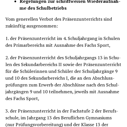
Rege­lun­gen zur schritt­wei­sen Wie­der­auf­nah­
me des Schulbetriebs
Vom gene­rel­len Ver­bot des Prä­senz­un­ter­richts sind
zukünf­tig ausgenommen:
1. der Prä­senz­un­ter­richt im 4. Schul­jahr­gang in Schu­len
des Prim­ar­be­reichs mit Aus­nah­me des Fachs Sport,
2. der Prä­senz­un­ter­richt des Schul­jahr­gangs 13 in Schu­
len des Sekun­dar­be­reichs II sowie der Prä­senz­un­ter­richt
für die Schü­le­rin­nen und Schü­ler der Schul­jahr­gän­ge 9
und 10 des Sekun­dar­be­reichs I, die an den Abschluss­
prü­fun­gen zum Erwerb der Abschlüs­se nach den Schul­
jahr­gän­gen 9 und 10 teil­neh­men, jeweils mit Aus­nah­me
des Fachs Sport,
3. der Prä­senz­un­ter­richt in der Fach­stu­fe 2 der Berufs­
schu­le, im Jahr­gang 13 des Beruf­li­chen Gym­na­si­ums
(nur Prü­fungs­vor­be­rei­tung) und der Klas­se 13 der