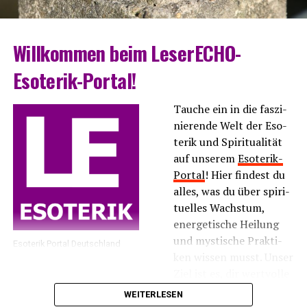
Will­kom­men beim LeserECHO-
Esoterik-Portal!
Tau­che ein in die fas­zi­
nie­ren­de Welt der Eso­
te­rik und Spi­ri­tua­li­tät
auf unse­rem
Eso­te­rik-
Por­tal
! Hier fin­dest du
alles, was du über spi­ri­
tu­el­les Wachs­tum,
ener­ge­ti­sche Hei­lung
und mys­ti­sche Prak­ti­
Eso­te­rik Por­tal Deutschland
ken wis­sen musst. Unser
Ziel ist es, dir wert­vol­le
Infor­ma­tio­nen und
WEITERLESEN
Inspi­ra­tio­nen zu bie­ten, die dir hel­fen, dei­ne inne­re