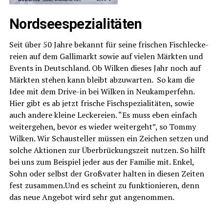
Nordseespezialitäten
Seit über 50 Jah­re bekannt für sei­ne fri­schen Fischle­cke­
rei­en auf dem Gal­li­markt sowie auf vie­len Märk­ten und
Events in Deutsch­land. Ob Wil­ken die­ses Jahr noch auf
Märk­ten ste­hen kann bleibt abzu­war­ten. So kam die
Idee mit dem Dri­ve-in bei Wil­ken in Neu­kam­per­fehn.
Hier gibt es ab jetzt fri­sche Fisch­spe­zia­li­tä­ten, sowie
auch ande­re klei­ne Lecke­rei­en. “Es muss eben ein­fach
wei­ter­ge­hen, bevor es wie­der wei­ter­geht”, so Tom­my
Wil­ken. Wir Schau­stel­ler müs­sen ein Zei­chen set­zen und
sol­che Aktio­nen zur Über­brü­ckungs­zeit nut­zen. So hilft
bei uns zum Bei­spiel jeder aus der Fami­lie mit. Enkel,
Sohn oder selbst der Groß­va­ter hal­ten in die­sen Zei­ten
fest zusammen.Und es scheint zu funk­tio­nie­ren, denn
das neue Ange­bot wird sehr gut angenommen.
Lese­r­ECHO-Ver­lag