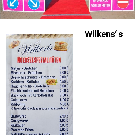
Wil­kens‘ s