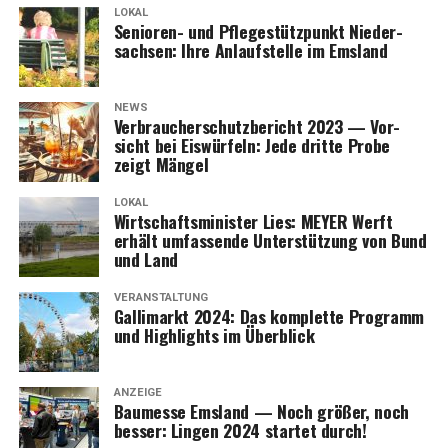
LOKAL
Senio­ren- und Pfle­ge­stütz­punkt Nie­der­
Anzeige
sach­sen: Ihre Anlauf­stel­le im Emsland
NEWS
Ver­brau­cher­schutz­be­richt 2023 — Vor­
sicht bei Eis­wür­feln: Jede drit­te Pro­be
zeigt Mängel
LOKAL
Wirt­schafts­mi­nis­ter Lies: MEYER Werft
erhält umfas­sen­de Unter­stüt­zung von Bund
und Land
VERANSTALTUNG
Gal­li­markt 2024: Das kom­plet­te Pro­gramm
und High­lights im Überblick
ANZEIGE
Bau­mes­se Ems­land — Noch grö­ßer, noch
bes­ser: Lin­gen 2024 star­tet durch!