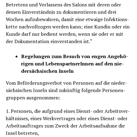
Betre­tens und Ver­las­sens des Salons mit deren oder
des­sen Ein­ver­ständ­nis zu doku­men­tie­ren und drei
Wochen auf­zu­be­wah­ren, damit eine etwa­ige Infek­ti­ons­
ket­te nach­voll­zo­gen wer­den kann; eine Kun­din oder ein
Kun­de darf nur bedient wer­den, wenn sie oder er mit
der Doku­men­ta­ti­on ein­ver­stan­den ist.“
Rege­lun­gen zum Besuch von engen Ange­hö­
ri­gen und Lebens­part­ne­rIn­nen auf den nie­
der­säch­si­schen Inseln
Vom Beför­de­rungs­ver­bot von Per­so­nen auf die nie­der­
säch­si­schen Inseln sind zukünf­tig fol­gen­de Per­so­nen­
grup­pen ausgenommen:
1. Per­so­nen, die auf­grund eines Dienst- oder Arbeits­ver­
hält­nis­ses, eines Werk­ver­tra­ges oder eines Dienst- oder
Arbeits­auf­tra­ges zum Zweck der Arbeits­auf­nah­me die
Insel betreten,