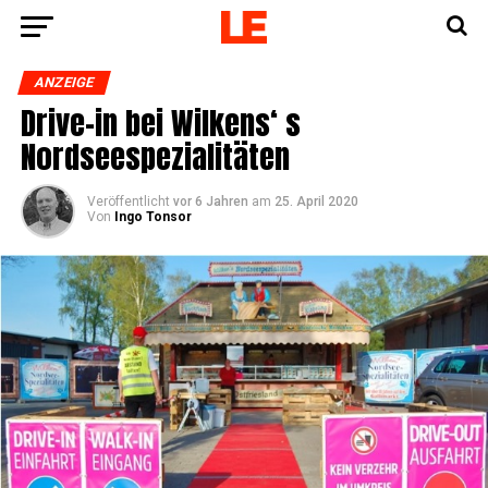
ANZEIGE
Dri­ve-in bei Wil­kens‘ s
Nordseespezialitäten
Veröffentlicht
vor 6 Jahren
am
25. April 2020
Von
Ingo Tonsor