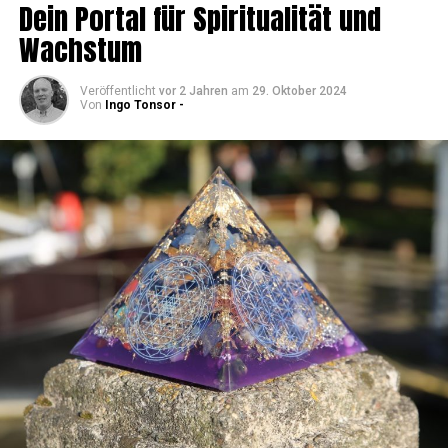
Dein Por­tal für Spi­ri­tua­li­tät und
Wachstum
Veröffentlicht
vor 2 Jahren
am
29. Oktober 2024
Von
Ingo Tonsor -