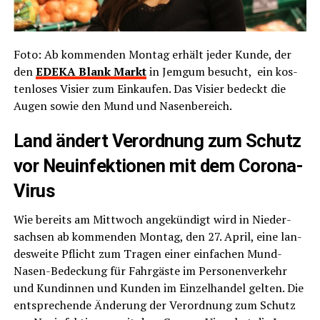
Foto: Ab kom­men­den Mon­tag erhält jeder Kun­de, der
den
EDEKA Blank Markt
in Jem­gum besucht, ein kos­
ten­lo­ses Visier zum Ein­kau­fen. Das Visier bedeckt die
Augen sowie den Mund und Nasenbereich.
Land ändert Ver­ord­nung zum Schutz
vor Neu­in­fek­tio­nen mit dem Corona-
Virus
Wie bereits am Mitt­woch ange­kün­digt wird in Nie­der­
sach­sen ab kom­men­den Mon­tag, den 27. April, eine lan­
des­wei­te Pflicht zum Tra­gen einer ein­fa­chen Mund-
Nasen-Bede­ckung für Fahr­gäs­te im Per­so­nen­ver­kehr
und Kun­din­nen und Kun­den im Ein­zel­han­del gel­ten. Die
ent­spre­chen­de Ände­rung der Ver­ord­nung zum Schutz