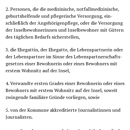
2. Per­so­nen, die die medi­zi­ni­sche, not­fall­me­di­zi­ni­sche,
geburts­hel­fen­de und pfle­ge­ri­sche Ver­sor­gung, ein­
schließ­lich der Ange­hö­ri­gen­pfle­ge, oder die Ver­sor­gung
der Insel­be­woh­ne­rin­nen und Insel­be­woh­ner mit Gütern
des täg­li­chen Bedarfs sicherstellen,
3. die Ehe­gat­tin, der Ehe­gat­te, die Lebens­part­ne­rin oder
der Lebens­part­ner im Sin­ne des Lebens­part­ner­schafts­
ge­set­zes einer Bewoh­ne­rin oder eines Bewoh­ners mit
ers­tem Wohn­sitz auf der Insel,
4. Ver­wand­te ers­ten Gra­des einer Bewoh­ne­rin oder eines
Bewoh­ners mit ers­tem Wohn­sitz auf der Insel, soweit
zwin­gen­de fami­liä­re Grün­de vor­lie­gen, sowie
5. von der Kom­mu­ne akkre­di­tier­te Jour­na­lis­tin­nen und
Journalisten.