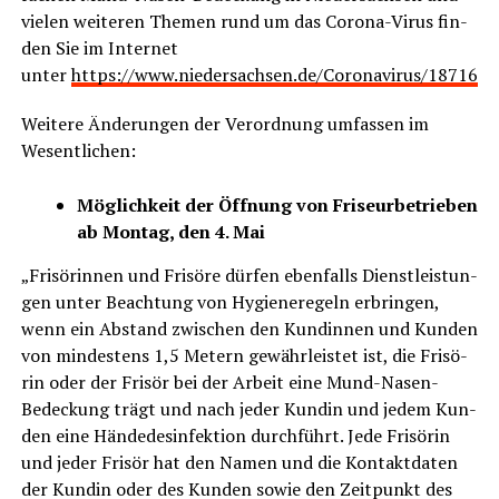
vie­len wei­te­ren The­men rund um das Coro­na-Virus fin­
den Sie im Inter­net
unter
https://www.niedersachsen.de/Coronavirus/187161.
Wei­te­re Ände­run­gen der Ver­ord­nung umfas­sen im
Wesentlichen:
Mög­lich­keit der Öff­nung von Fri­seur­be­trie­ben
ab Mon­tag, den 4. Mai
„Fri­sö­rin­nen und Fri­sö­re dür­fen eben­falls Dienst­leis­tun­
gen unter Beach­tung von Hygie­ne­re­geln erbrin­gen,
wenn ein Abstand zwi­schen den Kun­din­nen und Kun­den
von min­des­tens 1,5 Metern gewähr­leis­tet ist, die Fri­sö­
rin oder der Fri­sör bei der Arbeit eine Mund-Nasen-
Bede­ckung trägt und nach jeder Kun­din und jedem Kun­
den eine Hän­de­des­in­fek­ti­on durch­führt. Jede Fri­sö­rin
und jeder Fri­sör hat den Namen und die Kon­takt­da­ten
der Kun­din oder des Kun­den sowie den Zeit­punkt des