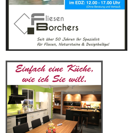
ent­de­cken kön­nen. Von Bau­un­ter­neh­men über Hand­
Begib dich auf eine Ent­de­ckungs­rei­se, die dir nicht nur
werks­be­trie­be bis hin zu Spe­zia­lis­ten für ener­ge­ti­sche
neu­es Wis­sen ver­mit­telt, son­dern auch dein spi­ri­tu­el­les
Sanie­run­gen – die Bau­mes­se bie­tet für jeden Bau­in­ter­es­
Bewusst­sein erwei­tert. Besu­che unser Lese­r­ECHO-Eso­
sier­ten und Heim­wer­ker das pas­sen­de Ange­bot. Der
te­rik-Por­tal und fin­de dei­ne Quel­le der Inspi­ra­ti­on!
direk­te Aus­tausch mit Fach­leu­ten und das Ein­ho­len ers­
Gemein­sam kön­nen wir die Magie der Eso­te­rik erle­ben
ter Ange­bo­te machen die Mes­se beson­ders attrak­tiv, vor
und eine tie­fe­re Ver­bin­dung zu uns selbst und der Welt
allem in einer so gro­ßen Regi­on wie dem Emsland.
um uns her­um aufbauen.
Mit einer Aus­stel­lungs­flä­che von 5.000 Qua­drat­me­tern
bie­tet die Mes­se­hal­le aus­rei­chend Platz für die viel­fäl­ti­
gen Prä­sen­ta­tio­nen. Besu­cher, die mit dem Auto anrei­
sen, pro­fi­tie­ren von den kos­ten­frei­en Park­mög­lich­kei­
ten direkt an der Emslandhalle.
Anzeige