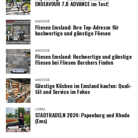
ENDEAVOUR 7.B ADVANCE im Test!
ANZEIGE
Flie­sen Ems­land: Ihre Top-Adres­se für
hoch­wer­ti­ge und güns­ti­ge Fliesen
ANZEIGE
Flie­sen Ems­land: Hoch­wer­ti­ge und güns­ti­ge
Flie­sen bei Flie­sen Bor­chers Finden
ANZEIGE
Güns­ti­ge Küchen im Ems­land kau­fen: Qua­li­
tät und Ser­vice im Fokus
LOKAL
STADTRADELN 2024: Papen­burg und Rhe­de
(Ems)