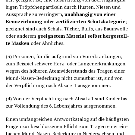
hi­gen Tröpf­chen­par­ti­keln durch Hus­ten, Nie­sen und
Aus­spra­che zu ver­rin­gern,
unab­hän­gig von einer
Kenn­zeich­nung oder zer­ti­fi­zier­ten Schutz­ka­te­go­rie
;
geeig­net sind auch Schals, Tücher, Buffs, aus Baum­wol­le
oder ande­rem
geeig­ne­tem Mate­ri­al selbst her­ge­stell­
te Mas­ken
oder Ähnliches.
(3) Per­so­nen, für die auf­grund von Vor­er­kran­kun­gen,
zum Bei­spiel schwe­re Herz- oder Lun­gen­er­kran­kun­gen,
wegen des höhe­ren Atem­wi­der­stands das Tra­gen einer
Mund-Nasen-Bede­ckung nicht zumut­bar ist, sind von
der Ver­pflich­tung nach Absatz 1 ausgenommen.
(4) Von der Ver­pflich­tung nach Absatz 1 sind Kin­der bis
zur Voll­endung des 6. Lebens­jah­res ausgenommen.
Einen umfang­rei­chen Ant­wort­ka­ta­log auf die häu­figs­ten
Fra­gen zur beschlos­se­nen Pflicht zum Tra­gen einer ein­
fa­chen Mund-Nasen-Bede­ckung in Nie­der­sach­sen und