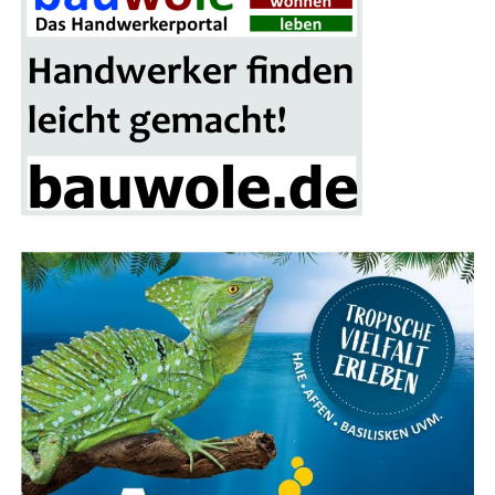
Ein wei­te­res High­light der Mes­se ist das gro­ße Gewinn­
spiel, bei dem ein schi­cker Mitsu­bi­shi Colt als Haupt­ge­
winn winkt. Alle Besu­cher erhal­ten mit ihrer Ein­tritts­
kar­te einen Teil­nah­me-Cou­pon, der in die Los­box auf
dem Mes­se­ge­län­de ein­ge­wor­fen wer­den kann. Die Ver­lo­
sung des Haupt­prei­ses erfolgt am Ende der Bau­mes­se-
Sai­son im nächs­ten Frühjahr.
Fokus auf Pho­to­vol­ta­ik und Solaranlagen
Ein beson­de­rer Schwer­punkt der Bau­mes­se Lin­gen liegt
auf alter­na­ti­ven Ener­gie­quel­len, ins­be­son­de­re Pho­to­
vol­ta­ik und Solar­an­la­gen. Über ein Dut­zend Aus­stel­ler
prä­sen­tie­ren ihre inno­va­ti­ven Lösun­gen für die Strom­
erzeu­gung und Heiz­sys­te­me mit Son­nen­en­er­gie. Ergän­
zend dazu gibt es Anbie­ter von Wär­me­pum­pen, Dämm­
ma­te­ria­li­en und Bera­tungs­diens­te für ener­ge­ti­sche
Sanierungen.
Das The­ma spie­gelt sich auch im kos­ten­frei­en Vor­trags­