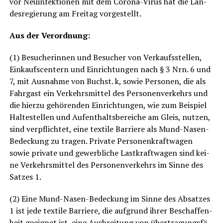
vor Neu­in­fek­tio­nen mit dem Coro­na-Virus hat die Lan­
des­re­gie­rung am Frei­tag vorgestellt.
Aus der Verordnung:
(1) Besu­che­rin­nen und Besu­cher von Ver­kaufs­stel­len,
Ein­kaufs­cen­tern und Ein­rich­tun­gen nach § 3 Nrn. 6 und
7, mit Aus­nah­me von Buchst. k, sowie Per­so­nen, die als
Fahr­gast ein Ver­kehrs­mit­tel des Per­so­nen­ver­kehrs und
die hier­zu gehö­ren­den Ein­rich­tun­gen, wie zum Bei­spiel
Hal­te­stel­len und Auf­ent­halts­be­rei­che am Gleis, nut­zen,
sind ver­pflich­tet, eine tex­ti­le Bar­rie­re als Mund-Nasen-
Bede­ckung zu tra­gen. Pri­va­te Per­so­nen­kraft­wa­gen
sowie pri­va­te und gewerb­li­che Last­kraft­wa­gen sind kei­
ne Ver­kehrs­mit­tel des Per­so­nen­ver­kehrs im Sin­ne des
Sat­zes 1.
(2) Eine Mund-Nasen-Bede­ckung im Sin­ne des Absat­zes
1 ist jede tex­ti­le Bar­rie­re, die auf­grund ihrer Beschaf­fen­
heit geeig­net ist, eine Aus­brei­tung von über­tra­gungs­fä­