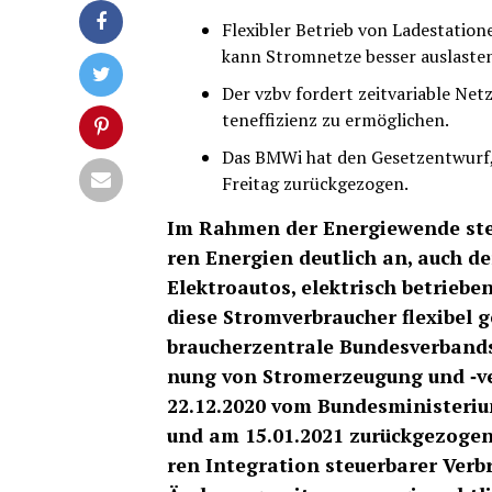
Fle­xi­bler Betrieb von Lade­sta­tio
kann Strom­net­ze bes­ser auslaste
Der vzbv for­dert zeit­va­ria­ble Ne
ten­ef­fi­zi­enz zu ermöglichen.
Das BMWi hat den Gesetz­ent­wurf, d
Frei­tag zurückgezogen.
Im Rah­men der Ener­gie­wen­de ste
ren Ener­gien deut­lich an, auch d
Elek­tro­au­tos, elek­trisch betrie
die­se Strom­ver­brau­cher fle­xi­bel
brau­cher­zen­tra­le Bun­des­ver­bands
nung von Strom­erzeu­gung und ‑ve
22.12.2020 vom Bun­des­mi­nis­te­ri­
und am 15.01.2021 zurück­ge­zo­ge­
ren Inte­gra­ti­on steu­er­ba­rer Ver­