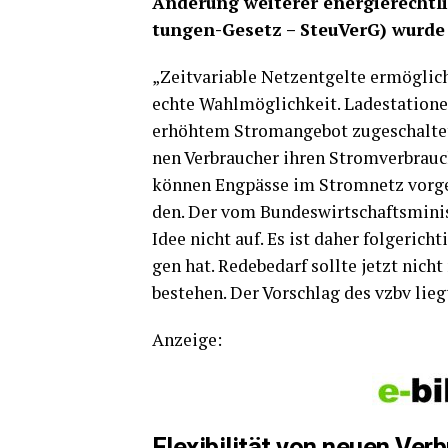
Ände­rung wei­te­rer ener­gie­recht­li
tun­gen-Gesetz – Steu­VerG) wur­de
„Zeit­va­ria­ble Netz­ent­gel­te ermög­li­
ech­te Wahl­mög­lich­keit. Lade­sta­tio­
erhöh­tem Strom­an­ge­bot zuge­schal­te
nen Ver­brau­cher ihren Strom­ver­brauch 
kön­nen Eng­päs­se im Strom­netz vor­ge
den. Der vom Bun­des­wirt­schafts­mi­nis­
Idee nicht auf. Es ist daher fol­ge­rich­
gen hat. Rede­be­darf soll­te jetzt nicht
bestehen. Der Vor­schlag des vzbv lieg
Anzei­ge:
Fle­xi­bi­li­tät von neu­en Ve