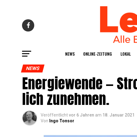
NEWS
ONLINE-ZEI­TUNG
LOKAL
NEWS
Ener­gie­wen­de — St
lich zunehmen.
Veröffentlicht
vor 6 Jahren
am
18. Januar 2021
Von
Ingo Tonsor