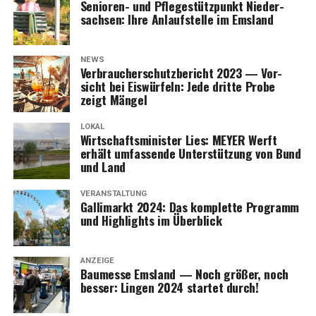
Senio­ren- und Pfle­ge­stütz­punkt Nie­der­
sach­sen: Ihre Anlauf­stel­le im Emsland
NEWS
Ver­brau­cher­schutz­be­richt 2023 — Vor­
sicht bei Eis­wür­feln: Jede drit­te Pro­be
zeigt Mängel
LOKAL
Wirt­schafts­mi­nis­ter Lies: MEYER Werft
erhält umfas­sen­de Unter­stüt­zung von Bund
und Land
VERANSTALTUNG
Gal­li­markt 2024: Das kom­plet­te Pro­gramm
und High­lights im Überblick
ANZEIGE
Bau­mes­se Ems­land — Noch grö­ßer, noch
bes­ser: Lin­gen 2024 star­tet durch!