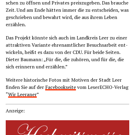
schen zu öff­nen und Pri­va­tes preis­zu­ge­ben. Das brau­che
Zeit. Und am Ende hät­ten immer die zu ent­schei­den, was
geschrie­ben und bewahrt wird, die aus ihrem Leben
erzählen.
Das Pro­jekt könn­te sich auch im Land­kreis Leer zu einer
attrak­ti­ven Vari­an­te ehren­amt­li­cher Besuchs­ar­beit ent­
wi­ckeln, heißt es dazu von der CDU. Für bei­de Sei­ten.
Die­ter Bau­mann: „Für die, die zuhö­ren, und für die, die
sich erin­nern und erzählen.”
Wei­te­re his­to­ri­sche Fotos mit Moti­ven der Stadt Leer
fin­den Sie auf der
Face­book­sei­te
vom Lese­r­ECHO-Ver­lag
“
Wir Leera­ner
”
Anzei­ge: