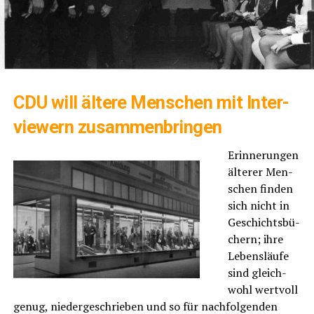
CDU will älte­re Men­schen mit Inter­
view­ern zusammenbringen
Erin­ne­run­gen
älte­rer Men­
schen fin­den
sich nicht in
Geschichts­bü­
chern; ihre
Lebens­läu­fe
sind gleich­
wohl wert­voll
genug, nie­der­ge­schrie­ben und so für nach­fol­gen­den