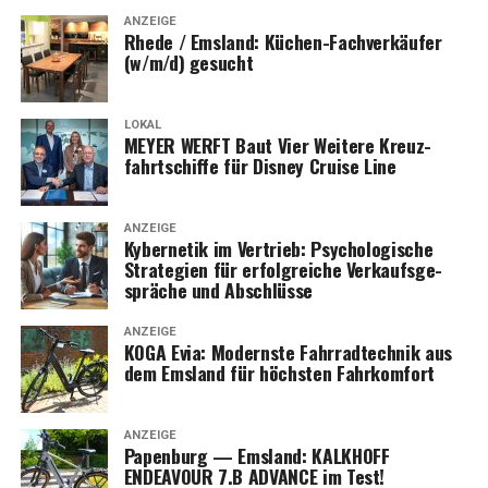
ANZEIGE
Rhe­de / Ems­land: Küchen-Fach­ver­käu­fer
(w/m/d) gesucht
LOKAL
MEYER WERFT Baut Vier Wei­te­re Kreuz­
fahrt­schif­fe für Dis­ney Crui­se Line
ANZEIGE
Kyber­ne­tik im Ver­trieb: Psy­cho­lo­gi­sche
Stra­te­gien für erfolg­rei­che Ver­kaufs­ge­
sprä­che und Abschlüsse
ANZEIGE
KOGA Evia: Moderns­te Fahr­rad­tech­nik aus
dem Ems­land für höchs­ten Fahrkomfort
ANZEIGE
Papen­burg — Ems­land: KALKHOFF
ENDEAVOUR 7.B ADVANCE im Test!