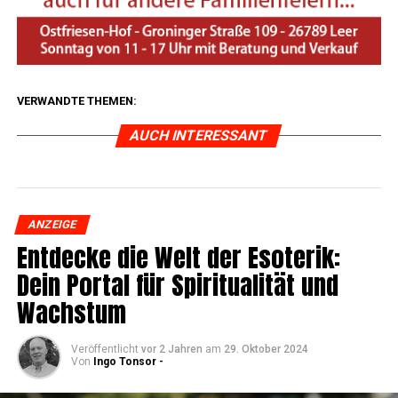
VERWANDTE THEMEN:
AUCH INTERESSANT
ANZEIGE
Ent­de­cke die Welt der Eso­te­rik:
Dein Por­tal für Spi­ri­tua­li­tät und
Wachstum
Veröffentlicht
vor 2 Jahren
am
29. Oktober 2024
Von
Ingo Tonsor -