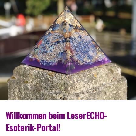
Will­kom­men beim LeserECHO-
Esoterik-Portal!