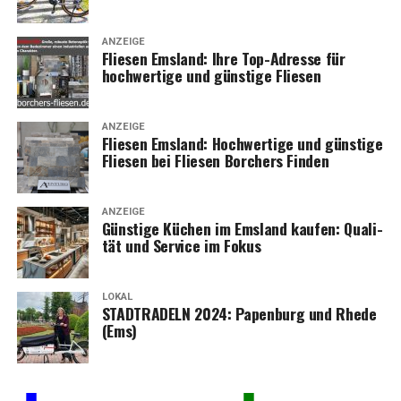
ANZEIGE
Flie­sen Ems­land: Ihre Top-Adres­se für
hoch­wer­ti­ge und güns­ti­ge Fliesen
ANZEIGE
Flie­sen Ems­land: Hoch­wer­ti­ge und güns­ti­ge
Flie­sen bei Flie­sen Bor­chers Finden
ANZEIGE
Güns­ti­ge Küchen im Ems­land kau­fen: Qua­li­
tät und Ser­vice im Fokus
LOKAL
STADTRADELN 2024: Papen­burg und Rhe­de
(Ems)