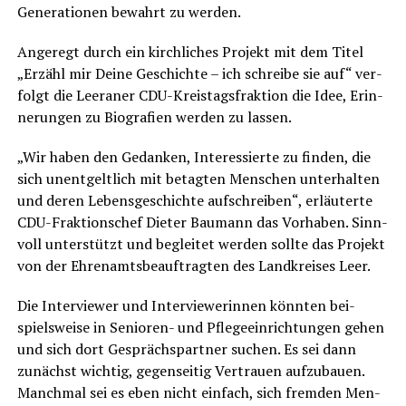
Gene­ra­tio­nen bewahrt zu werden.
Ange­regt durch ein kirch­li­ches Pro­jekt mit dem Titel
„Erzähl mir Dei­ne Geschich­te – ich schrei­be sie auf“ ver­
folgt die Leera­ner CDU-Kreis­tags­frak­ti­on die Idee, Erin­
ne­run­gen zu Bio­gra­fien wer­den zu lassen.
„Wir haben den Gedan­ken, Inter­es­sier­te zu fin­den, die
sich unent­gelt­lich mit betag­ten Men­schen unter­hal­ten
und deren Lebens­ge­schich­te auf­schrei­ben“, erläu­ter­te
CDU-Frak­ti­ons­chef Die­ter Bau­mann das Vor­ha­ben. Sinn­
voll unter­stützt und beglei­tet wer­den soll­te das Pro­jekt
von der Ehren­amts­be­auf­trag­ten des Land­krei­ses Leer.
Die Inter­view­er und Inter­viewe­rin­nen könn­ten bei­
spiels­wei­se in Senio­ren- und Pfle­ge­ein­rich­tun­gen gehen
und sich dort Gesprächs­part­ner suchen. Es sei dann
zunächst wich­tig, gegen­sei­tig Ver­trau­en auf­zu­bau­en.
Manch­mal sei es eben nicht ein­fach, sich frem­den Men­