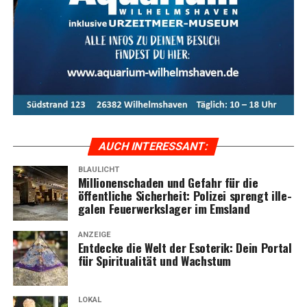
AUCH INTER­ES­SANT:
BLAULICHT
Mil­lio­nen­scha­den und Gefahr für die
öffent­li­che Sicher­heit: Poli­zei sprengt ille­
ga­len Feu­er­werks­la­ger im Emsland
ANZEIGE
Ent­de­cke die Welt der Eso­te­rik: Dein Por­tal
für Spi­ri­tua­li­tät und Wachstum
LOKAL