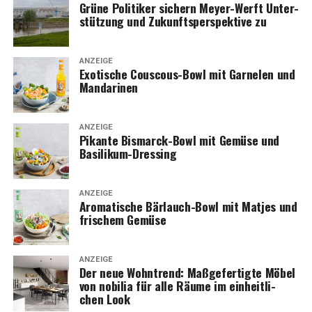
Grü­ne Poli­ti­ker sichern Mey­er-Werft Unter­
stüt­zung und Zukunfts­per­spek­ti­ve zu
ANZEIGE
Exo­ti­sche Cous­cous-Bowl mit Gar­ne­len und
Mandarinen
ANZEIGE
Pikan­te Bis­marck-Bowl mit Gemü­se und
Basilikum-Dressing
ANZEIGE
Aro­ma­ti­sche Bär­lauch-Bowl mit Mat­jes und
fri­schem Gemüse
ANZEIGE
Der neue Wohn­trend: Maß­ge­fer­tig­te Möbel
von nobi­lia für alle Räu­me im ein­heit­li­
chen Look