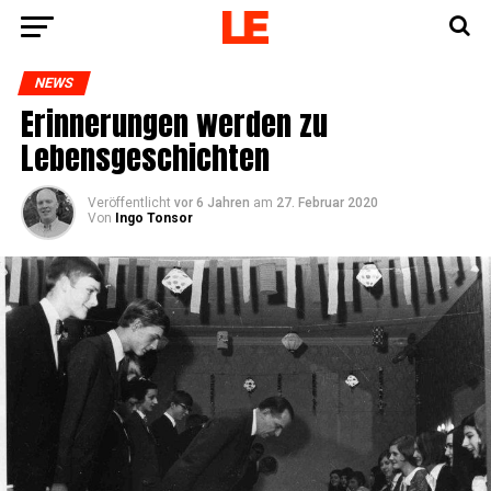
NEWS
Erin­ne­run­gen wer­den zu
Lebensgeschichten
Veröffentlicht
vor 6 Jahren
am
27. Februar 2020
Von
Ingo Tonsor