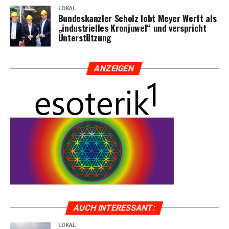
LOKAL
Bun­des­kanz­ler Scholz lobt Mey­er Werft als
„indus­tri­el­les Kron­ju­wel“ und ver­spricht
Unterstützung
ANZEI­GEN
AUCH INTER­ES­SANT:
LOKAL