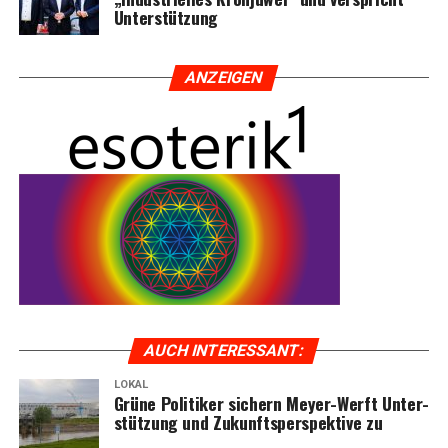
Unterstützung
ANZEI­GEN
AUCH INTER­ES­SANT:
LOKAL
Grü­ne Poli­ti­ker sichern Mey­er-Werft Unter­
stüt­zung und Zukunfts­per­spek­ti­ve zu