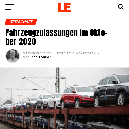
WIRTSCHAFT
Fahr­zeug­zu­las­sun­gen im Okto­
ber 2020
Veröffentlicht
vor 6 Jahren
am
4. November 2020
Von
Ingo Tonsor