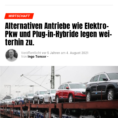
WIRTSCHAFT
Alter­na­ti­ven Antrie­be wie Elek­tro-
Pkw und Plug-in-Hybri­de legen wei­
ter­hin zu.
Veröffentlicht
vor 5 Jahren
am
4. August 2021
Von
Ingo Tonsor -