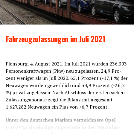
Fahr­zeug­zu­las­sun­gen im Juli 2021
Flens­burg, 4. August 2021. Im Juli 2021 wur­den 236.393
Per­so­nen­kraft­wa­gen (Pkw) neu zuge­las­sen. 24,9 Pro­
zent weni­ger als im Juli 2020. 65,1 Pro­zent (-17,1 %) der
Neu­wa­gen wur­den gewerb­lich und 34,9 Pro­zent (-36,2
%) pri­vat zuge­las­sen. Nach Abschluss der ers­ten sie­ben
Zulas­sungs­mo­na­te zeigt die Bilanz mit ins­ge­samt
1.627.282 Neu­wa­gen ein Plus von +6,7 Prozent.
Unter den deut­schen Mar­ken ver­zeich­ne­te Opel
(+16,0 %) als ein­zi­ge Zuge­win­ne in der Neu­zu­las­