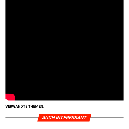
Ins­ge­samt wur­den im Okto­ber 327.818 Kraft­fahr­zeu­ge
(Kfz) (-0,6%) und 29.055 Kfz-Anhän­ger (+16,3 %) neu
zugelassen.
Es wech­sel­ten ins­ge­samt 735.330 Kfz und 36.284 Kfz-
Anhän­ger die Besitzerin/den Besit­zer. Ein Plus von mehr
als zehn Pro­zent ver­zeich­ne­ten hier die Kraft­rä­der mit
+16,2 Pro­zent, gefolgt von den Sat­tel­zug­ma­schi­nen mit
+ 11,0 Prozent.
Anzei­ge:
VERWANDTE THEMEN:
AUCH INTERESSANT