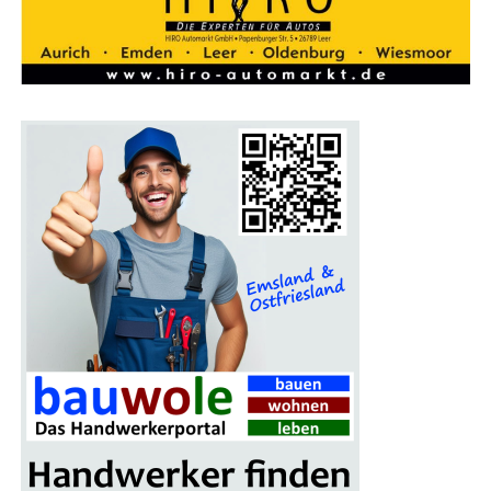
bes­sern. Die­ser Auf­trag ist drin­gend nötig, damit der
Aus­las­tungs­rück­gang in die­sen Jah­ren nicht sogar noch
grö­ßer als 40% sein wird. Für das Zukunfts­pro­gramm
des Unter­neh­mens sind vie­le unter­schied­li­che Maß­nah­
men und neue Auf­trä­ge abso­lut not­wen­dig“, so Tho­mas
Wei­gend, Geschäfts­füh­rer der MEYER WERFT.
Foto: Com­pu­ter­ani­ma­tio­nen der M/Y Njord
Anzeige