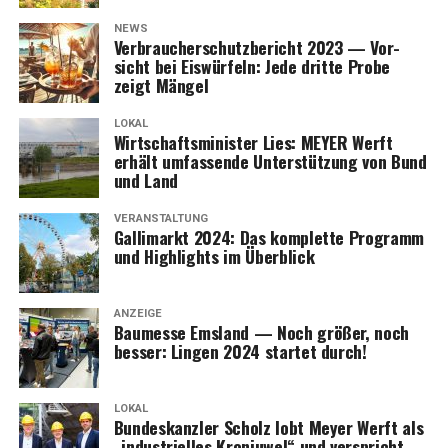
NEWS
Ver­brau­cher­schutz­be­richt 2023 — Vor­
sicht bei Eis­wür­feln: Jede drit­te Pro­be
zeigt Mängel
LOKAL
Wirt­schafts­mi­nis­ter Lies: MEYER Werft
erhält umfas­sen­de Unter­stüt­zung von Bund
und Land
VERANSTALTUNG
Gal­li­markt 2024: Das kom­plet­te Pro­gramm
und High­lights im Überblick
ANZEIGE
Bau­mes­se Ems­land — Noch grö­ßer, noch
bes­ser: Lin­gen 2024 star­tet durch!
LOKAL
Bun­des­kanz­ler Scholz lobt Mey­er Werft als
„indus­tri­el­les Kron­ju­wel“ und ver­spricht