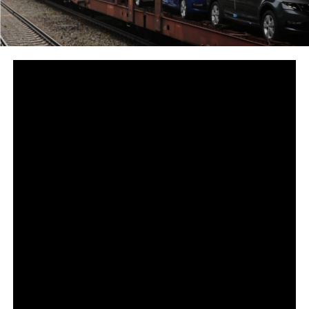
Flens­burg, 4. Novem­ber 2020. Im Okto­ber 2020 wur­den
274.303 fabrik­neue Per­so­nen­kraft­wa­gen (Pkw) und
damit ‑3,6 Pro­zent weni­ger als im Vor­jah­res­mo­nat
zuge­las­sen. Die pri­va­ten Zulas­sun­gen stie­gen um +6,8
Pro­zent und erreich­ten so einen Anteil von 38,1 Pro­
zent, die gewerb­li­chen Neu­zu­las­sun­gen (61,8 %) gin­gen
um ‑9,1 Pro­zent zurück.
Bei den deut­schen Mar­ken erreich­ten Audi (+23,1 %)
und Opel (+22,6 %) zwei­stel­li­ge Zuwäch­se. Zwei­stel­li­ge
Rück­gän­ge ver­zeich­ne­ten hin­ge­gen Smart (-34,9 %),
Ford (-25,9 %), Por­sche (-19,0 %), VW (-17,0 %) und