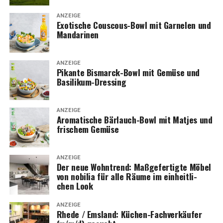
ANZEIGE
Exo­ti­sche Cous­cous-Bowl mit Gar­ne­len und
Mandarinen
ANZEIGE
Pikan­te Bis­marck-Bowl mit Gemü­se und
Basilikum-Dressing
ANZEIGE
Aro­ma­ti­sche Bär­lauch-Bowl mit Mat­jes und
fri­schem Gemüse
ANZEIGE
Der neue Wohn­trend: Maß­ge­fer­tig­te Möbel
von nobi­lia für alle Räu­me im ein­heit­li­
chen Look
ANZEIGE
Rhe­de / Ems­land: Küchen-Fach­ver­käu­fer