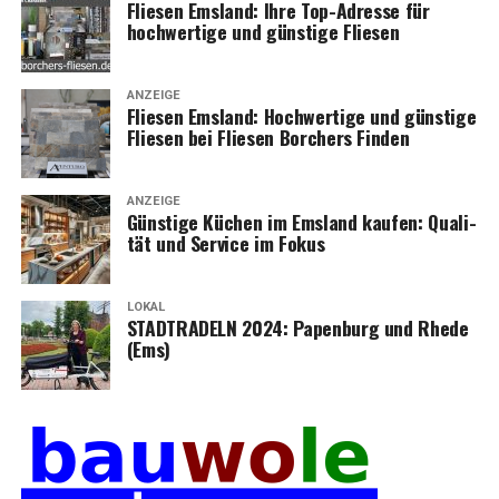
Flie­sen Ems­land: Ihre Top-Adres­se für
hoch­wer­ti­ge und güns­ti­ge Fliesen
ANZEIGE
Flie­sen Ems­land: Hoch­wer­ti­ge und güns­ti­ge
Flie­sen bei Flie­sen Bor­chers Finden
ANZEIGE
Güns­ti­ge Küchen im Ems­land kau­fen: Qua­li­
tät und Ser­vice im Fokus
LOKAL
STADTRADELN 2024: Papen­burg und Rhe­de
(Ems)