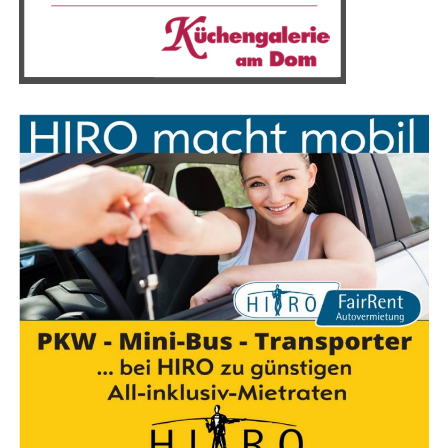
erklärt: “Wir sind glück­lich, dass wir die Mög­lich­keit
haben, mit der MEYER WERFT zusam­men­zu­ar­bei­ten,
einem Unter­neh­men, das sei­nen Schiff­bau seit 226 Jah­
ren auf Kurs hält — das sind sie­ben Gene­ra­tio­nen — und
das welt­weit füh­rend im Bau inno­va­ti­ver und kom­ple­xer
Pas­sa­gier­schif­fe ist und einen her­vor­ra­gen­den Ruf für
außer­ge­wöhn­li­che Qua­li­tät, Prä­zi­si­on und pünkt­li­che
Lie­fe­run­gen genießt.“
Die M/Y Njord wur­de bis­her sehr gut auf­ge­nom­men und
ver­zeich­net eine hohe Nach­fra­ge nach Reservierungen.
„Das ist ein wei­te­rer, sehr wich­ti­ger Schritt für die
Stand­ort­si­che­rung in Papen­burg. Mit dem neu­en Auf­
trag erwei­tern wir unser Port­fo­lio an Schiffs­ty­pen und
kön­nen ein­mal mehr bewei­sen, dass wir füh­rend beim
Bau beson­ders umwelt­freund­li­cher Schif­fe sind. Zudem
kön­nen wir mit dem Auf­trag auch die bis­her schwie­ri­
gen Per­spek­ti­ven vor allem für die Jah­re 2024/2025 ver­