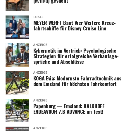
(w/m/d) gesucht
LOKAL
MEYER WERFT Baut Vier Wei­te­re Kreuz­
fahrt­schif­fe für Dis­ney Crui­se Line
ANZEIGE
Kyber­ne­tik im Ver­trieb: Psy­cho­lo­gi­sche
Stra­te­gien für erfolg­rei­che Ver­kaufs­ge­
sprä­che und Abschlüsse
ANZEIGE
KOGA Evia: Moderns­te Fahr­rad­tech­nik aus
dem Ems­land für höchs­ten Fahrkomfort
ANZEIGE
Papen­burg — Ems­land: KALKHOFF
ENDEAVOUR 7.B ADVANCE im Test!
ANZEIGE