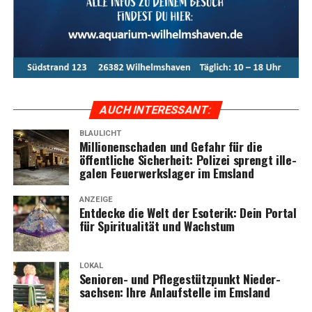
AUCH INTER­ES­SANT:
BLAULICHT
Mil­lio­nen­scha­den und Gefahr für die
öffent­li­che Sicher­heit: Poli­zei sprengt ille­
ga­len Feu­er­werks­la­ger im Emsland
ANZEIGE
Ent­de­cke die Welt der Eso­te­rik: Dein Por­tal
für Spi­ri­tua­li­tät und Wachstum
LOKAL
Senio­ren- und Pfle­ge­stütz­punkt Nie­der­
sach­sen: Ihre Anlauf­stel­le im Emsland