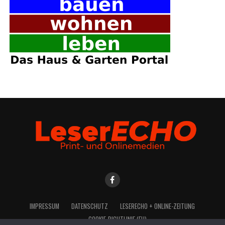
IMPRES­SUM
DATEN­SCHUTZ
LESE­R­ECHO + ONLINE-ZEITUNG
COO­KIE-RICH­T­­LI­­NIE (EU)