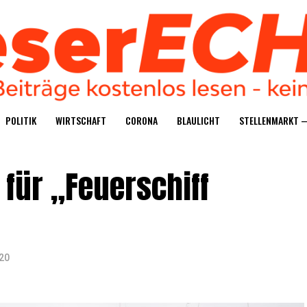
POLI­TIK
WIRT­SCHAFT
CORO­NA
BLAU­LICHT
STEL­LEN­MARKT 
für „Feu­er­schiff
20