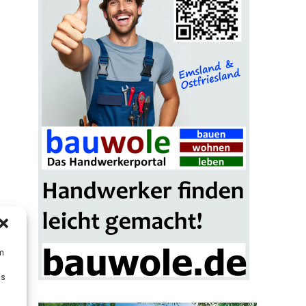
um
Ds