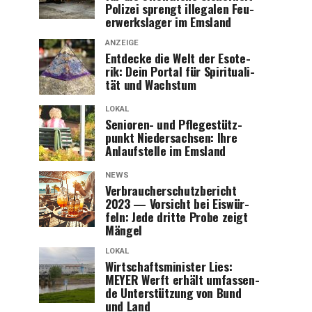
Poli­zei sprengt ille­ga­len Feu­
er­werks­la­ger im Emsland
ANZEIGE
Ent­de­cke die Welt der Eso­te­
rik: Dein Por­tal für Spi­ri­tua­li­
tät und Wachstum
LOKAL
Senio­ren- und Pfle­ge­stütz­
punkt Nie­der­sach­sen: Ihre
Anlauf­stel­le im Emsland
NEWS
Ver­brau­cher­schutz­be­richt
2023 — Vor­sicht bei Eis­wür­
feln: Jede drit­te Pro­be zeigt
Mängel
LOKAL
Wirt­schafts­mi­nis­ter Lies:
MEYER Werft erhält umfas­sen­
de Unter­stüt­zung von Bund
und Land