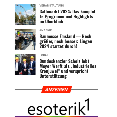
VERANSTALTUNG
Gal­li­markt 2024: Das kom­plet­
te Pro­gramm und High­lights
im Überblick
ANZEIGE
Bau­mes­se Ems­land — Noch
grö­ßer, noch bes­ser: Lin­gen
2024 star­tet durch!
LOKAL
Bun­des­kanz­ler Scholz lobt
Mey­er Werft als „indus­tri­el­les
Kron­ju­wel“ und ver­spricht
Unterstützung
ANZEI­GEN