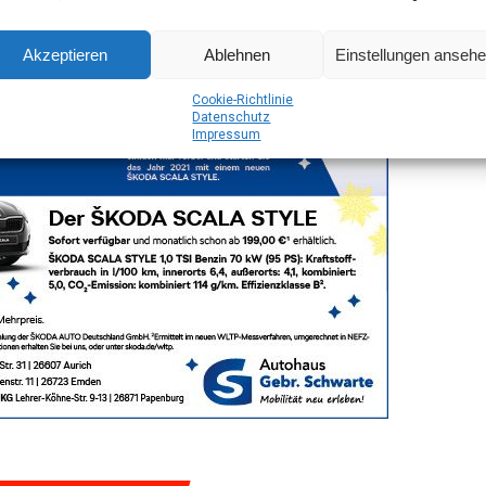
Akzeptieren
Ablehnen
Einstellungen anseh
Coo­kie-Richt­li­nie
Daten­schutz
Impres­sum