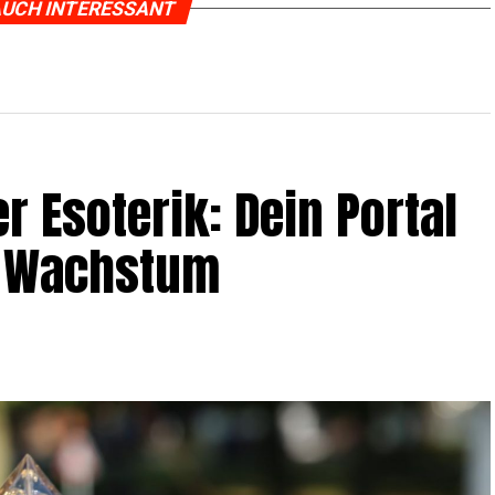
UCH INTERESSANT
r Eso­te­rik: Dein Por­tal
und Wachstum