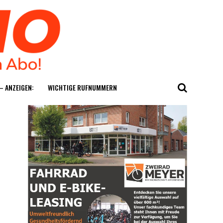
— ANZEIGEN:
WICH­TI­GE RUFNUMMERN