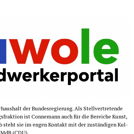
aus­halt der Bun­des­re­gie­rung. Als Stell­ver­tre­ten­de
s­frak­ti­on ist Con­ne­mann auch für die Berei­che Kunst,
lb steht sie im engen Kon­takt mit der zustän­di­gen Kul­
rs MdB (CDU).