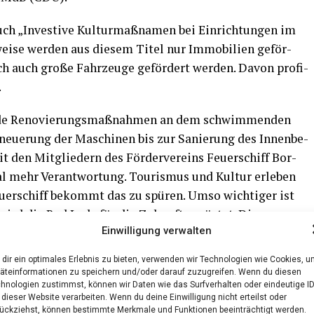
h „Inves­ti­ve Kul­tur­maß­na­men bei Ein­rich­tun­gen im
wei­se wer­den aus die­sem Titel nur Immo­bi­li­en geför­
ch auch gro­ße Fahr­zeu­ge geför­dert wer­den. Davon pro­fi­
.
­de Reno­vie­rungs­maß­nah­men an dem schwim­men­den
eue­rung der Maschi­nen bis zur Sanie­rung des Innen­be­
t den Mit­glie­dern des För­der­ver­eins Feu­er­schiff Bor­
 mehr Ver­ant­wor­tung. Tou­ris­mus und Kul­tur erle­ben
u­er­schiff bekommt das zu spü­ren. Umso wich­ti­ger ist
wird die Red Lady für die Zukunft gerüs­tet. Die­se
Einwilligung verwalten
Fitnessprogramm.“
dir ein optimales Erlebnis zu bieten, verwenden wir Technologien wie Cookies, 
äteinformationen zu speichern und/oder darauf zuzugreifen. Wenn du diesen
hnologien zustimmst, können wir Daten wie das Surfverhalten oder eindeutige I
 dieser Website verarbeiten. Wenn du deine Einwilligung nicht erteilst oder
ückziehst, können bestimmte Merkmale und Funktionen beeinträchtigt werden.