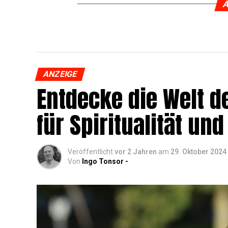
A
ANZEIGE
Ent­de­cke die Welt de
für Spi­ri­tua­li­tät 
Veröffentlicht
vor 2 Jahren
am
29. Oktober 2024
Von
Ingo Tonsor -