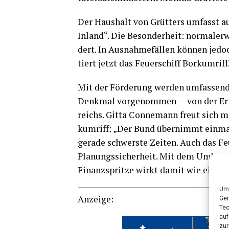
Der Haus­halt von Grüt­ters umfasst auc
Inland“. Die Beson­der­heit: nor­ma­ler­
dert. In Aus­nah­me­fäl­len kön­nen jedo
tiert jetzt das Feu­er­schiff Borkumriff
Mit der För­de­rung wer­den umfas­sen
Denk­mal vor­ge­nom­men — von der Ern
reichs. Git­ta Con­ne­mann freut sich mi
kum­riff: „Der Bund über­nimmt ein­mal
gera­de schwers­te Zei­ten. Auch das Fe
Pla­nungs­si­cher­heit. Mit dem Umbau 
Finanz­sprit­ze wirkt damit wie ein 
Um 
Anzei­ge:
Ger
Tec
auf
zur