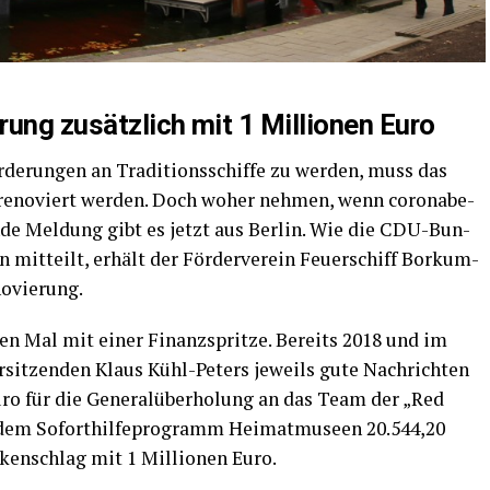
­rung zusätz­lich mit 1 Mil­lio­nen Euro
e­run­gen an Tra­di­ti­ons­schif­fe zu wer­den, muss das
d reno­viert wer­den. Doch woher neh­men, wenn coro­nabe­
n­de Mel­dung gibt es jetzt aus Ber­lin. Wie die CDU-Bun­
nn mit­teilt, erhält der För­der­ver­ein Feu­er­schiff Bor­kum­
enovierung.
en Mal mit einer Finanz­sprit­ze. Bereits 2018 und im
sit­zen­den Klaus Kühl-Peters jeweils gute Nach­rich­ten
Euro für die Gene­ral­über­ho­lung an das Team der „Red
dem Sofort­hil­fe­pro­gramm Hei­mat­mu­se­en 20.544,20
­ken­schlag mit 1 Mil­lio­nen Euro.