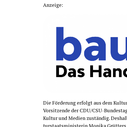
Anzei­ge:
Die För­de­rung erfolgt aus dem Kul­tur­h
Vor­sit­zen­de der CDU/C­SU-Bun­des­tag
Kul­tur und Medi­en zustän­dig. Des­ha
tur­staats­mi­nis­te­rin Moni­ka Grüt­te