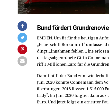
Bund för­dert Grund­re­no­vie
EMDEN. Um fit für die heu­ti­gen Anfor­d
„Feu­er­schiff Bor­kum­riff“ umfas­sen
dingt Ein­nah­men feh­len. Eine erlö­se
des­tags­ab­ge­ord­ne­te Git­ta Con­ne­ma
riff 1 Mil­lio­nen Euro für die Grundr
Damit hilft der Bund zum wie­der­hol­t
Juni 2020 konn­te Con­ne­mann dem Vor­
über­brin­gen. 2018 flos­sen 1.315.000 
Lady“. Im Juni 2020 folg­ten dann aus 
Euro. Und jetzt folgt ein erneu­ter Pau