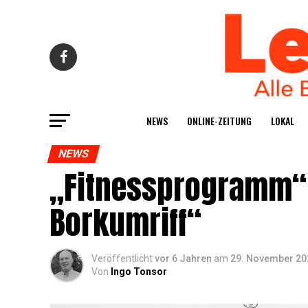
NEWS
ONLINE-ZEI­TUNG
LOKAL
NEWS
„Fit­ness­pro­gramm“ 
Borkumriff“
Veröffentlicht
vor 6 Jahren
am
29. November 20
Von
Ingo Tonsor