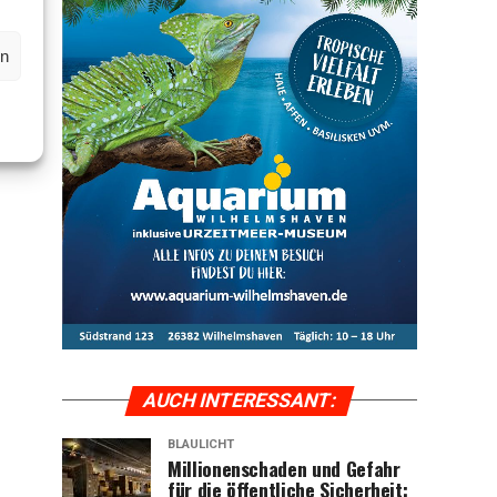
en
AUCH INTER­ES­SANT:
BLAULICHT
Mil­lio­nen­scha­den und Gefahr
für die öffent­li­che Sicher­heit: