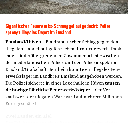
Gigan­ti­scher Feu­er­werks-Schmug­gel auf­ge­deckt: Poli­zei
sprengt ille­ga­les Depot im Emsland
Emsland/Hüven
– Ein dra­ma­ti­scher Schlag gegen den
ille­ga­len Han­del mit gefähr­li­chem Pro­fi­feu­er­werk: Dank
einer län­der­über­grei­fen­den Zusam­men­ar­beit zwi­schen
der nie­der­län­di­schen Poli­zei und der Poli­zei­in­spek­ti­on
Emsland/Grafschaft Bent­heim konn­te ein ille­ga­les Feu­
er­werks­la­ger im Land­kreis Ems­land aus­ge­ho­ben wer­den.
Die Poli­zei sicher­te in einer Lager­hal­le in Hüven
tau­sen­
de hoch­ge­fähr­li­che Feu­er­werks­kör­per
– der Ver­
kaufs­wert der ille­ga­len Ware wird auf meh­re­re Mil­lio­nen
Euro geschätzt.
Zwei Län­der, ein Ziel
Der Fall begann mit einer Rou­ti­ne­kon­trol­le der nie­der­