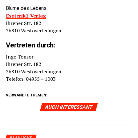
Blu­me des Lebens
Eso­te­ri­k1-Ver­lag
Ihre­ner Str. 182
26810 Wes­t­ov­er­le­din­gen
Ver­tre­ten durch:
Ingo Ton­sor
Ihre­ner Str. 182
26810 Wes­t­ov­er­le­din­gen
Tele­fon: 04955 – 1003
VERWANDTE THEMEN:
AUCH INTERESSANT
BLAULICHT