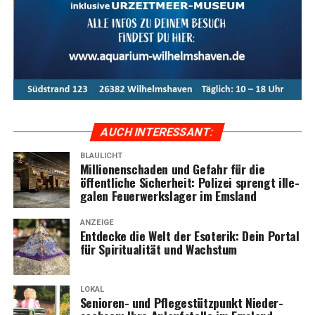
AUCH INTER­ES­SANT:
BLAULICHT
Mil­lio­nen­scha­den und Gefahr für die
öffent­li­che Sicher­heit: Poli­zei sprengt ille­
ga­len Feu­er­werks­la­ger im Emsland
ANZEIGE
Ent­de­cke die Welt der Eso­te­rik: Dein Por­tal
für Spi­ri­tua­li­tät und Wachstum
LOKAL
Senio­ren- und Pfle­ge­stütz­punkt Nie­der­