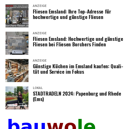
ANZEIGE
Flie­sen Ems­land: Ihre Top-Adres­se für
hoch­wer­ti­ge und güns­ti­ge Fliesen
ANZEIGE
Flie­sen Ems­land: Hoch­wer­ti­ge und güns­ti­ge
Flie­sen bei Flie­sen Bor­chers Finden
ANZEIGE
Güns­ti­ge Küchen im Ems­land kau­fen: Qua­li­
tät und Ser­vice im Fokus
LOKAL
STADTRADELN 2024: Papen­burg und Rhe­de
(Ems)