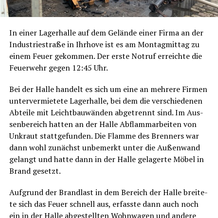
In einer Lager­hal­le auf dem Gelän­de einer Fir­ma an der
Indus­trie­stra­ße in Ihr­ho­ve ist es am Mon­tag­mit­tag zu
einem Feu­er gekom­men. Der ers­te Not­ruf erreich­te die
Feu­er­wehr gegen 12:45 Uhr.
Bei der Hal­le han­delt es sich um eine an meh­re­re Fir­men
unter­ver­mie­te­te Lager­hal­le, bei dem die ver­schie­de­nen
Abtei­le mit Leicht­bau­wän­den abge­trennt sind. Im Aus­
sen­be­reich hat­ten an der Hal­le Abflamm­ar­bei­ten von
Unkraut statt­ge­fun­den. Die Flam­me des Bren­ners war
dann wohl zunächst unbe­merkt unter die Außen­wand
gelangt und hat­te dann in der Hal­le gela­ger­te Möbel in
Brand gesetzt.
Auf­grund der Brand­last in dem Bereich der Hal­le brei­te­
te sich das Feu­er schnell aus, erfass­te dann auch noch
ein in der Hal­le abge­stell­ten Wohn­wa­gen und ande­re