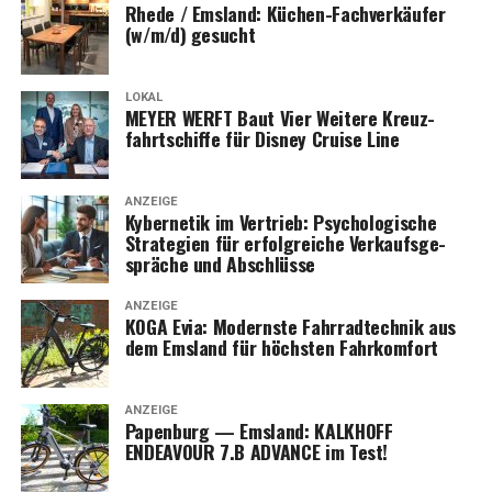
Rhe­de / Ems­land: Küchen-Fach­ver­käu­fer
(w/m/d) gesucht
LOKAL
MEYER WERFT Baut Vier Wei­te­re Kreuz­
fahrt­schif­fe für Dis­ney Crui­se Line
ANZEIGE
Kyber­ne­tik im Ver­trieb: Psy­cho­lo­gi­sche
Stra­te­gien für erfolg­rei­che Ver­kaufs­ge­
sprä­che und Abschlüsse
ANZEIGE
KOGA Evia: Moderns­te Fahr­rad­tech­nik aus
dem Ems­land für höchs­ten Fahrkomfort
ANZEIGE
Papen­burg — Ems­land: KALKHOFF
ENDEAVOUR 7.B ADVANCE im Test!