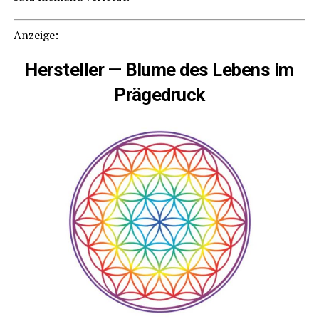
Anzei­ge:
Her­stel­ler — Blu­me des Lebens im
Prägedruck