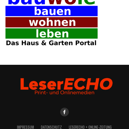
IMPRES­SUM
DATEN­SCHUTZ
LESE­R­ECHO + ONLINE-ZEITUNG