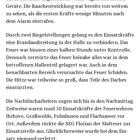
Gerä­te. Die Rauch­ent­wick­lung war bereits von wei­tem
zu sehen, als die ers­ten Kräf­te weni­ge Minu­ten nach
dem Alarm eintrafen.
Durch zwei Rie­gel­stel­lun­gen gelang es den Ein­satz­kräf­te
eine Brand­aus­brei­tung in der Hal­le zu ver­hin­dern. Das
Feu­er war bin­nen einer hal­ben Stun­de unter Kon­trol­le.
Den­noch zer­stör­te das Feu­er bei­na­he alles war in dem
betrof­fe­nen Hal­len­teil gela­gert war. Auch in dem
benach­bar­ten Bereich ver­ur­sach­te das Feu­er Schä­den.
Die Hit­ze war teil­wei­se so groß, dass Tei­le des Daches
einstürzten.
Die Nach­lösch­ar­bei­ten zogen sich bis in den Nach­mit­tag.
Zeit­wei­se waren rund 50 Ein­satz­kräf­te der Feu­er­weh­ren
Ihr­ho­ve, Groß­wol­de, Folm­husen und Flachs­meer vor
Ort. Außer­dem rück­te die SEG Flo­ri­an der Mal­te­ser zur
Ein­satz­stel­le aus. Glück­li­cher­wei­se wur­de bei dem Ein­
satz nie­mand verletzt.