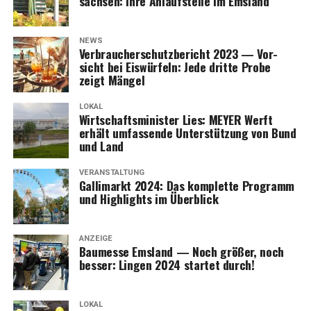
sach­sen: Ihre Anlauf­stel­le im Emsland
NEWS
Ver­brau­cher­schutz­be­richt 2023 — Vor­
sicht bei Eis­wür­feln: Jede drit­te Pro­be
zeigt Mängel
LOKAL
Wirt­schafts­mi­nis­ter Lies: MEYER Werft
erhält umfas­sen­de Unter­stüt­zung von Bund
und Land
VERANSTALTUNG
Gal­li­markt 2024: Das kom­plet­te Pro­gramm
und High­lights im Überblick
ANZEIGE
Bau­mes­se Ems­land — Noch grö­ßer, noch
bes­ser: Lin­gen 2024 star­tet durch!
LOKAL