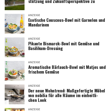
stüt­zung und Zukunfts­per­spek­ti­ve zu
ANZEIGE
Exo­ti­sche Cous­cous-Bowl mit Gar­ne­len und
Mandarinen
ANZEIGE
Pikan­te Bis­marck-Bowl mit Gemü­se und
Basilikum-Dressing
ANZEIGE
Aro­ma­ti­sche Bär­lauch-Bowl mit Mat­jes und
fri­schem Gemüse
ANZEIGE
Der neue Wohn­trend: Maß­ge­fer­tig­te Möbel
von nobi­lia für alle Räu­me im ein­heit­li­
chen Look
ANZEIGE