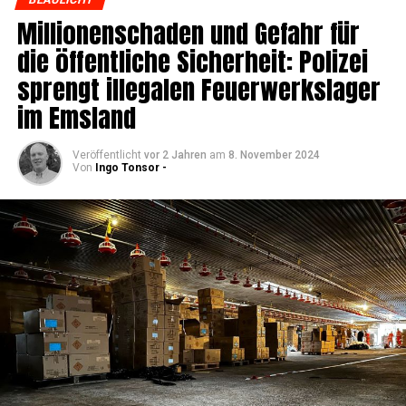
Mil­lio­nen­scha­den und Gefahr für
die öffent­li­che Sicher­heit: Poli­zei
sprengt ille­ga­len Feu­er­werks­la­ger
im Emsland
Veröffentlicht
vor 2 Jahren
am
8. November 2024
Von
Ingo Tonsor -