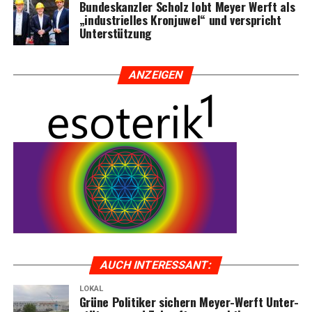
Bun­des­kanz­ler Scholz lobt Mey­er Werft als
„indus­tri­el­les Kron­ju­wel“ und ver­spricht
Unterstützung
ANZEI­GEN
AUCH INTER­ES­SANT:
LOKAL
Grü­ne Poli­ti­ker sichern Mey­er-Werft Unter­