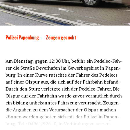
nur von Fach­kräf­ten abge­brannt wer­den dür­fen. Sol­che
Feu­er­werks­kör­per haben eine enor­me Explo­si­ons­kraft
und kön­nen bei unsach­ge­mä­ßer Hand­ha­bung schwer­
wie­gen­de Schä­den an Men­schen und Sach­wer­ten
anrichten.
Poli­zei Papen­burg — Zeu­gen gesucht
Mil­lio­nen­scha­den und Gefahr für die öffent­li­che
Sicher­heit
Die sicher­ge­stell­ten Feu­er­werks­kör­per sind für den pro­
Am Diens­tag, gegen 12:00 Uhr, befuhr ein Pedelec-Fah­
fes­sio­nel­len Gebrauch bestimmt, der
unsach­ge­mä­ße
rer die Stra­ße Dever­ha­fen im Gewer­be­ge­biet in Papen­
Umgang
und die
unsach­ge­mä­ße Lage­rung
stel­len
burg. In einer Kur­ve rutsch­te der Fah­rer des Pedelecs
daher eine mas­si­ve Gefähr­dung für die
öffent­li­che
auf einer Ölspur aus, die sich auf der Fahr­bahn befand.
Sicher­heit
dar. Da die Lage­rung in einer nicht gesi­cher­
Durch den Sturz ver­letz­te sich der Pedelec-Fah­rer. Die
ten Hal­le ohne not­wen­di­ge Sicher­heits­vor­keh­run­gen
Ölspur auf der Fahr­bahn wur­de zuvor ver­mut­lich durch
erfolg­te, hät­te dies zu
kata­stro­pha­len Explo­sio­nen
ein bis­lang unbe­kann­tes Fahr­zeug ver­ur­sacht. Zeu­gen
füh­ren kön­nen. Glück­li­cher­wei­se konn­te die Poli­zei die
die Anga­ben zu dem Ver­ur­sa­cher der Ölspur machen
gefähr­li­che Situa­ti­on schnell ent­schär­fen und schlim­
kön­nen wer­den gebe­ten sich mit der Poli­zei in Papen­
me­res verhindern.
burg, Tel.: 04961/926–0, in Ver­bin­dung zu setzen.