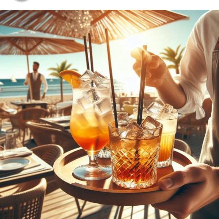
Metho­den wir­ken und wie du sie in dei­nem All­tag
inte­grie­ren kannst, um Kör­per, Geist und See­le
zu harmonisieren.
Medi­ta­ti­on und Acht­sam­keit
: Erhal­te umfas­
sen­de Anlei­tun­gen, Tech­ni­ken und Tipps zur
För­de­rung von inne­rer Ruhe und Klar­heit. Von
geführ­ten Medi­ta­tio­nen bis hin zu Acht­sam­keits­
übun­gen – fin­de her­aus, wie du stress­frei­er leben
und dei­nen Fokus schär­fen kannst.
Astro­lo­gie
: Erkun­de die tie­fe­re Bedeu­tung der
Ster­ne und Pla­ne­ten und wie sie dein Leben
beein­flus­sen. Ler­ne, dein Geburts­ho­ro­skop zu
ver­ste­hen und wie astro­lo­gi­sche Aspek­te dir hel­
fen kön­nen, Her­aus­for­de­run­gen zu meis­tern und
Chan­cen zu erkennen.