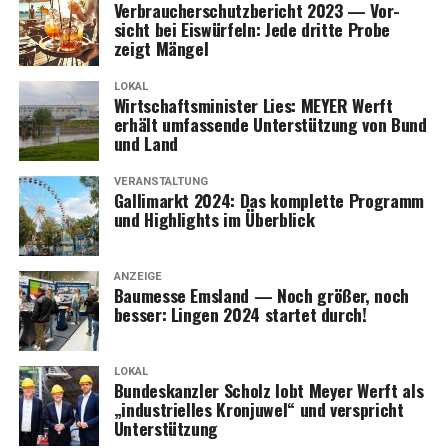
Ver­brau­cher­schutz­be­richt 2023 — Vor­
sicht bei Eis­wür­feln: Jede drit­te Pro­be
zeigt Mängel
LOKAL
Wirt­schafts­mi­nis­ter Lies: MEYER Werft
erhält umfas­sen­de Unter­stüt­zung von Bund
und Land
VERANSTALTUNG
Gal­li­markt 2024: Das kom­plet­te Pro­gramm
und High­lights im Überblick
ANZEIGE
Bau­mes­se Ems­land — Noch grö­ßer, noch
bes­ser: Lin­gen 2024 star­tet durch!
LOKAL
Bun­des­kanz­ler Scholz lobt Mey­er Werft als
„indus­tri­el­les Kron­ju­wel“ und ver­spricht
Unterstützung