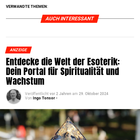
VERWANDTE THEMEN:
AUCH INTERESSANT
ANZEIGE
Ent­de­cke die Welt der Eso­te­rik:
Dein Por­tal für Spi­ri­tua­li­tät und
Wachstum
Veröffentlicht
vor 2 Jahren
am
29. Oktober 2024
Von
Ingo Tonsor -