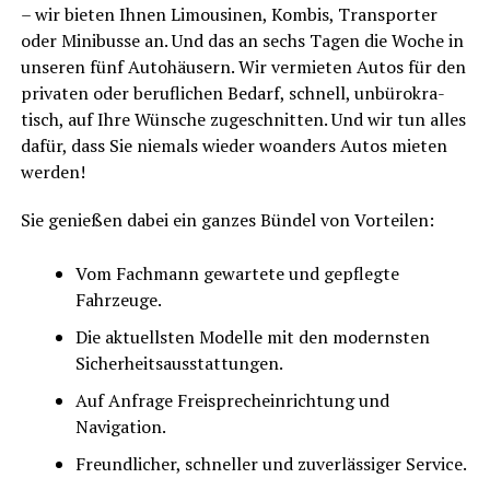
– wir bie­ten Ihnen Limou­si­nen, Kom­bis, Trans­por­ter
oder Mini­bus­se an. Und das an sechs Tagen die Woche in
unse­ren fünf Auto­häu­sern. Wir ver­mie­ten Autos für den
pri­va­ten oder beruf­li­chen Bedarf, schnell, unbü­ro­kra­
tisch, auf Ihre Wün­sche zuge­schnit­ten. Und wir tun alles
dafür, dass Sie nie­mals wie­der woan­ders Autos mie­ten
werden!
Sie genie­ßen dabei ein gan­zes Bün­del von Vorteilen:
Vom Fach­mann gewar­te­te und gepfleg­te
Fahrzeuge.
Die aktu­ells­ten Model­le mit den moderns­ten
Sicherheitsausstattungen.
Auf Anfra­ge Frei­sprech­ein­rich­tung und
Navigation.
Freund­li­cher, schnel­ler und zuver­läs­si­ger Service.