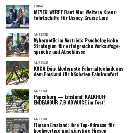
LOKAL
MEYER WERFT Baut Vier Wei­te­re Kreuz­
fahrt­schif­fe für Dis­ney Crui­se Line
ANZEIGE
Kyber­ne­tik im Ver­trieb: Psy­cho­lo­gi­sche
Stra­te­gien für erfolg­rei­che Ver­kaufs­ge­
sprä­che und Abschlüsse
ANZEIGE
KOGA Evia: Moderns­te Fahr­rad­tech­nik aus
dem Ems­land für höchs­ten Fahrkomfort
ANZEIGE
Papen­burg — Ems­land: KALKHOFF
ENDEAVOUR 7.B ADVANCE im Test!
ANZEIGE
Flie­sen Ems­land: Ihre Top-Adres­se für
hoch­wer­ti­ge und güns­ti­ge Fliesen