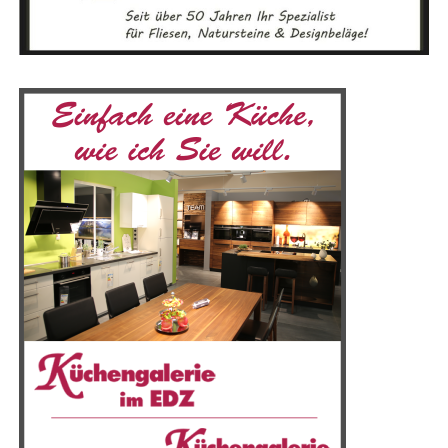
Ver­brau­cher­schutz ist und beto­nen die Bedeu­tung der
lau­fen­den Kon­trol­len und wis­sen­schaft­li­chen Analysen.