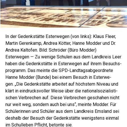
In der Gedenk­stät­te Ester­we­gen (von links): Klaus Fleer,
Mar­tin Geren­kamp, Andrea Köt­ter, Han­ne Mod­der und Dr.
Andrea Kalt­ofen. Bild: Schrö­der (Büro Modder)
Ester­we­gen — Zu weni­ge Schu­len aus dem Land­kreis Leer
haben die Gedenk­stät­te in Ester­we­gen auf ihrem Besuchs­
pro­gramm. Das mein­te die SPD-Land­tags­ab­ge­ord­ne­te
Han­ne Mod­der (Bun­de) bei einem Besuch in Ester­we­
gen. „Die Gedenk­stät­te arbei­tet auf höchs­tem Niveau und
klärt in ein­drucks­vol­ler Wei­se über die natio­nal­so­zia­lis­ti­
schen Ver­bre­chen auf. Die­se Ver­bre­chen gescha­hen nicht
nur weit weg, son­dern auch bei uns“, mein­te Mod­der. Für
Schü­le­rin­nen und Schü­ler aus dem Land­kreis Ems­land sei
des­halb der Besuch der Gedenk­stät­te wenigs­tens ein­mal
im Schul­le­ben Pflicht, beton­te sie.