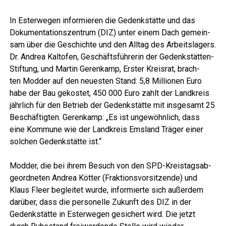
In Ester­we­gen infor­mie­ren die Gedenk­stät­te und das
Doku­men­ta­ti­ons­zen­trum (DIZ) unter einem Dach gemein­
sam über die Geschich­te und den All­tag des Arbeits­la­gers.
Dr. Andrea Kalt­ofen, Geschäfts­füh­re­rin der Gedenk­stät­ten-
Stif­tung, und Mar­tin Geren­kamp, Ers­ter Kreis­rat, brach­
ten Mod­der auf den neu­es­ten Stand: 5,8 Mil­lio­nen Euro
habe der Bau gekos­tet, 450 000 Euro zahlt der Land­kreis
jähr­lich für den Betrieb der Gedenk­stät­te mit ins­ge­samt 25
Beschäf­tig­ten. Geren­kamp: „Es ist unge­wöhn­lich, dass
eine Kom­mu­ne wie der Land­kreis Ems­land Trä­ger einer
sol­chen Gedenk­stät­te ist.“
Mod­der, die bei ihrem Besuch von den SPD-Kreis­tags­ab­
ge­ord­ne­ten Andrea Köt­ter (Frak­ti­ons­vor­sit­zen­de) und
Klaus Fleer beglei­tet wur­de, infor­mier­te sich außer­dem
dar­über, dass die per­so­nel­le Zukunft des DIZ in der
Gedenk­stät­te in Ester­we­gen gesi­chert wird. Die jetzt