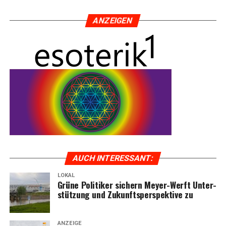
ANZEI­GEN
AUCH INTER­ES­SANT:
LOKAL
Grü­ne Poli­ti­ker sichern Mey­er-Werft Unter­
stüt­zung und Zukunfts­per­spek­ti­ve zu
ANZEIGE