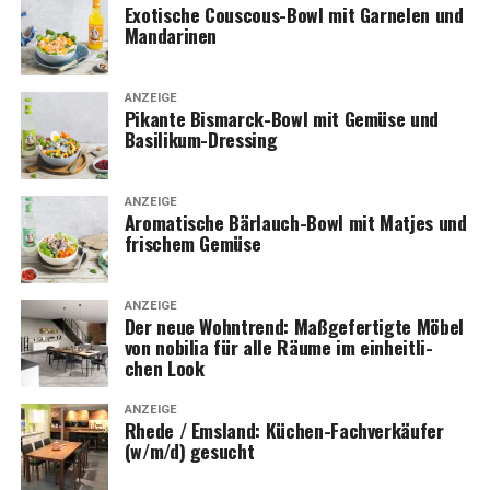
Exo­ti­sche Cous­cous-Bowl mit Gar­ne­len und
Mandarinen
ANZEIGE
Pikan­te Bis­marck-Bowl mit Gemü­se und
Basilikum-Dressing
ANZEIGE
Aro­ma­ti­sche Bär­lauch-Bowl mit Mat­jes und
fri­schem Gemüse
ANZEIGE
Der neue Wohn­trend: Maß­ge­fer­tig­te Möbel
von nobi­lia für alle Räu­me im ein­heit­li­
chen Look
ANZEIGE
Rhe­de / Ems­land: Küchen-Fach­ver­käu­fer
(w/m/d) gesucht