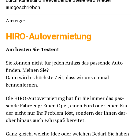
durch Ruhe­stand frei­wer­den­de Stel­le wird wie­der
ausgeschrieben.
Anzei­ge:
HIRO-Auto­ver­mie­tung
Am bes­ten Sie Testen!
Sie kön­nen nicht für jeden Anlass das pas­sen­de Auto
fin­den. Mei­nen Sie?
Dann wird es höchs­te Zeit, dass wir uns ein­mal
kennenlernen.
Die HIRO-Auto­ver­mie­tung hat für Sie immer das pas­
sen­de Fahr­zeug: Einen Opel, einen Ford oder einen Kia
der nicht nur Ihr Pro­blem löst, son­dern der Ihnen dar­
über hin­aus auch Fahr­spaß bereitet.
Ganz gleich, wel­che Idee oder wel­chen Bedarf Sie haben