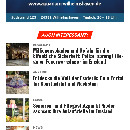
AUCH INTER­ES­SANT:
BLAULICHT
Mil­lio­nen­scha­den und Gefahr für die
öffent­li­che Sicher­heit: Poli­zei sprengt ille­
ga­len Feu­er­werks­la­ger im Emsland
ANZEIGE
Ent­de­cke die Welt der Eso­te­rik: Dein Por­tal
für Spi­ri­tua­li­tät und Wachstum
LOKAL
Senio­ren- und Pfle­ge­stütz­punkt Nie­der­
sach­sen: Ihre Anlauf­stel­le im Emsland
NEWS