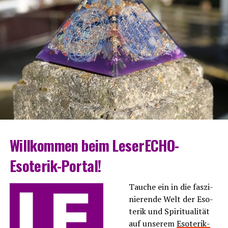
Will­kom­men beim LeserECHO-
Esoterik-Portal!
Tau­che ein in die fas­zi­
nie­ren­de Welt der Eso­
te­rik und Spi­ri­tua­li­tät
auf unse­rem
Eso­te­rik-