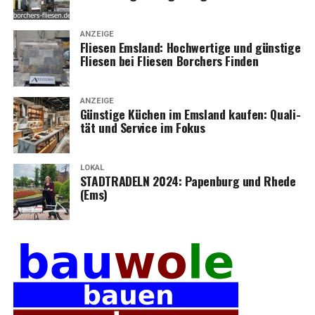
ANZEIGE
Flie­sen Ems­land: Hoch­wer­ti­ge und güns­ti­ge
Flie­sen bei Flie­sen Bor­chers Finden
ANZEIGE
Güns­ti­ge Küchen im Ems­land kau­fen: Qua­li­
tät und Ser­vice im Fokus
LOKAL
STADTRADELN 2024: Papen­burg und Rhe­de
(Ems)