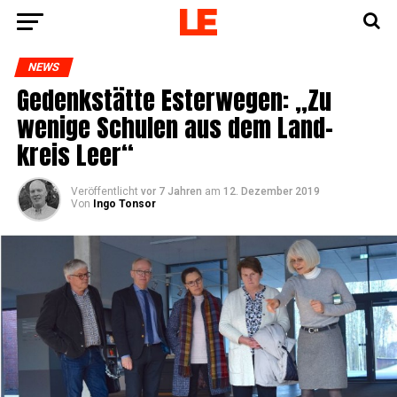
NEWS
Gedenk­stät­te Ester­we­gen: „Zu
weni­ge Schu­len aus dem Land­
kreis Leer“
Veröffentlicht
vor 7 Jahren
am
12. Dezember 2019
Von
Ingo Tonsor