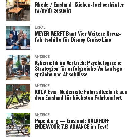
Rhe­de / Ems­land: Küchen-Fach­ver­käu­fer
(w/m/d) gesucht
LOKAL
MEYER WERFT Baut Vier Wei­te­re Kreuz­
fahrt­schif­fe für Dis­ney Crui­se Line
ANZEIGE
Kyber­ne­tik im Ver­trieb: Psy­cho­lo­gi­sche
Stra­te­gien für erfolg­rei­che Ver­kaufs­ge­
sprä­che und Abschlüsse
ANZEIGE
KOGA Evia: Moderns­te Fahr­rad­tech­nik aus
dem Ems­land für höchs­ten Fahrkomfort
ANZEIGE
Papen­burg — Ems­land: KALKHOFF
ENDEAVOUR 7.B ADVANCE im Test!