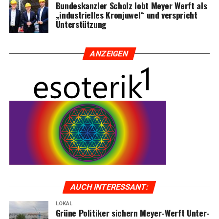
Bun­des­kanz­ler Scholz lobt Mey­er Werft als
„indus­tri­el­les Kron­ju­wel“ und ver­spricht
Unterstützung
ANZEI­GEN
AUCH INTER­ES­SANT:
LOKAL
Grü­ne Poli­ti­ker sichern Mey­er-Werft Unter­