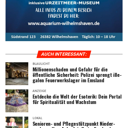
AUCH INTER­ES­SANT:
BLAULICHT
Mil­lio­nen­scha­den und Gefahr für die
öffent­li­che Sicher­heit: Poli­zei sprengt ille­
ga­len Feu­er­werks­la­ger im Emsland
ANZEIGE
Ent­de­cke die Welt der Eso­te­rik: Dein Por­tal
für Spi­ri­tua­li­tät und Wachstum
LOKAL
Senio­ren- und Pfle­ge­stütz­punkt Nie­der­