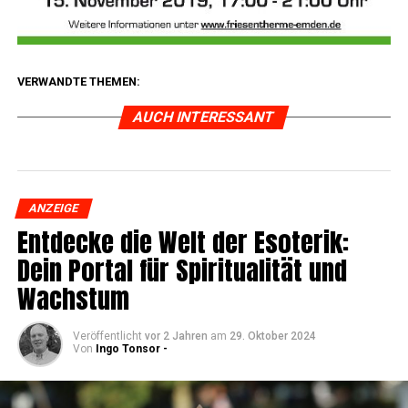
VERWANDTE THEMEN:
AUCH INTERESSANT
ANZEIGE
Ent­de­cke die Welt der Eso­te­rik:
Dein Por­tal für Spi­ri­tua­li­tät und
Wachstum
Veröffentlicht
vor 2 Jahren
am
29. Oktober 2024
Von
Ingo Tonsor -