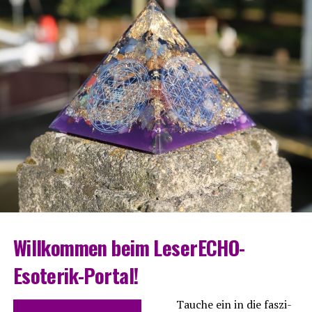
Will­kom­men beim LeserECHO-
Esoterik-Portal!
Tau­che ein in die fas­zi­