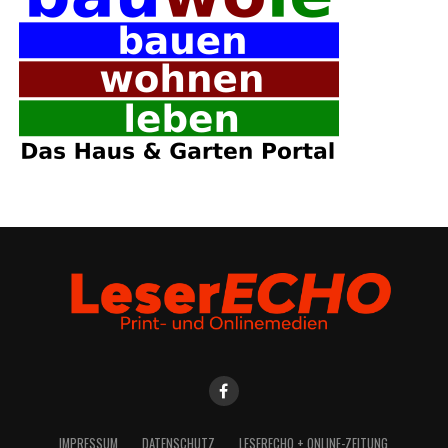
IMPRES­SUM
DATEN­SCHUTZ
LESE­R­ECHO + ONLINE-ZEITUNG