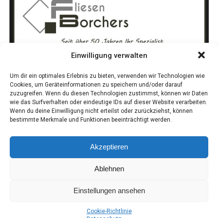
um uns her­um aufbauen.
Arbeit und die Ergeb­nis­se der Über­wa­chung in Nie­der­
sach­sen. Sie zei­gen, wie viel­fäl­tig und anspruchs­voll der
Ver­brau­cher­schutz ist und beto­nen die Bedeu­tung der
lau­fen­den Kon­trol­len und wis­sen­schaft­li­chen Analysen.
Einwilligung verwalten
Um dir ein optimales Erlebnis zu bieten, verwenden wir Technologien wie
Cookies, um Geräteinformationen zu speichern und/oder darauf
zuzugreifen. Wenn du diesen Technologien zustimmst, können wir Daten
wie das Surfverhalten oder eindeutige IDs auf dieser Website verarbeiten.
Wenn du deine Einwilligung nicht erteilst oder zurückziehst, können
bestimmte Merkmale und Funktionen beeinträchtigt werden.
Akzeptieren
Ablehnen
Einstellungen ansehen
Coo­kie-Richt­li­nie