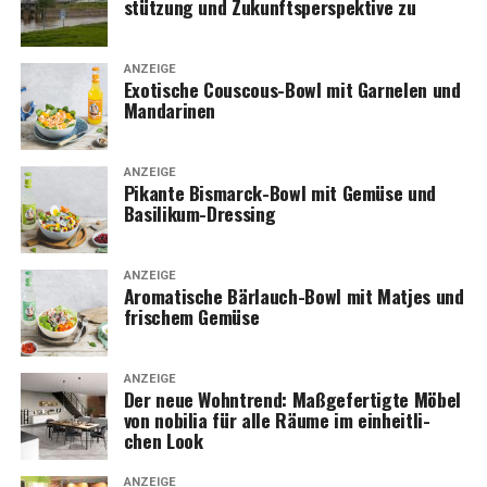
stüt­zung und Zukunfts­per­spek­ti­ve zu
ANZEIGE
Exo­ti­sche Cous­cous-Bowl mit Gar­ne­len und
Mandarinen
ANZEIGE
Pikan­te Bis­marck-Bowl mit Gemü­se und
Basilikum-Dressing
ANZEIGE
Aro­ma­ti­sche Bär­lauch-Bowl mit Mat­jes und
fri­schem Gemüse
ANZEIGE
Der neue Wohn­trend: Maß­ge­fer­tig­te Möbel
von nobi­lia für alle Räu­me im ein­heit­li­
chen Look
ANZEIGE