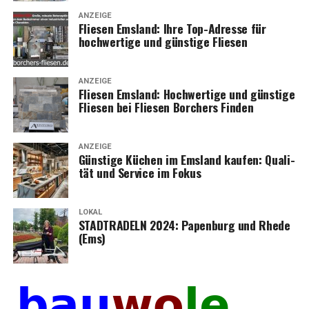
ANZEIGE
Flie­sen Ems­land: Ihre Top-Adres­se für
hoch­wer­ti­ge und güns­ti­ge Fliesen
ANZEIGE
Flie­sen Ems­land: Hoch­wer­ti­ge und güns­ti­ge
Flie­sen bei Flie­sen Bor­chers Finden
ANZEIGE
Güns­ti­ge Küchen im Ems­land kau­fen: Qua­li­
tät und Ser­vice im Fokus
LOKAL
STADTRADELN 2024: Papen­burg und Rhe­de
(Ems)