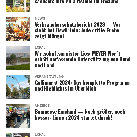
sach­sen: Ihre Anlauf­stel­le im Emsland
NEWS
Ver­brau­cher­schutz­be­richt 2023 — Vor­
sicht bei Eis­wür­feln: Jede drit­te Pro­be
zeigt Mängel
LOKAL
Wirt­schafts­mi­nis­ter Lies: MEYER Werft
erhält umfas­sen­de Unter­stüt­zung von Bund
und Land
VERANSTALTUNG
Gal­li­markt 2024: Das kom­plet­te Pro­gramm
und High­lights im Überblick
ANZEIGE
Bau­mes­se Ems­land — Noch grö­ßer, noch
bes­ser: Lin­gen 2024 star­tet durch!
LOKAL