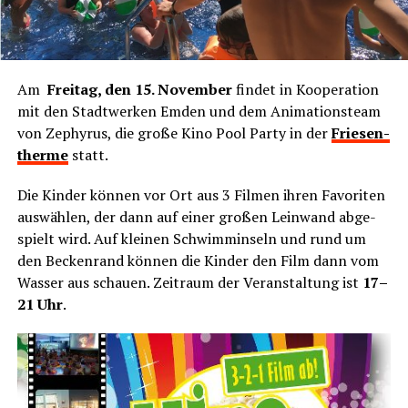
Am
Frei­tag, den 15. Novem­ber
fin­det in Koope­ra­ti­on
mit den Stadt­wer­ken Emden und dem Ani­ma­ti­ons­team
von Zephy­rus, die gro­ße Kino Pool Par­ty in der
Frie­sen­
ther­me
statt.
Die Kin­der kön­nen vor Ort aus 3 Fil­men ihren Favo­ri­ten
aus­wäh­len, der dann auf einer gro­ßen Lein­wand abge­
spielt wird. Auf klei­nen Schwimm­in­seln und rund um
den Becken­rand kön­nen die Kin­der den Film dann vom
Was­ser aus schau­en. Zeit­raum der Ver­an­stal­tung ist
17–
21 Uhr
.