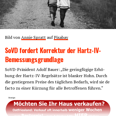
Bild von
Annie Spratt
auf
Pix­a­bay
SoVD for­dert Kor­rek­tur der Hartz-IV-
Bemessungsgrundlage
SoVD-Prä­si­dent Adolf Bau­er: „Die gering­fü­gi­ge Erhö­
hung der Hartz-IV-Regel­sät­ze ist blan­ker Hohn. Durch
die gestie­ge­nen Prei­se des täg­li­chen Bedarfs, wird sie de
fac­to zu einer Kür­zung für alle Betrof­fe­nen führen.“