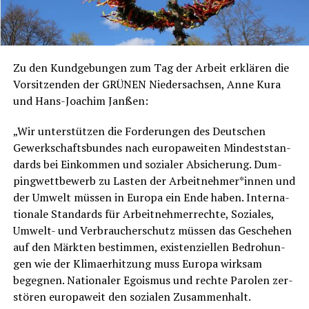
Zu den Kund­ge­bun­gen zum Tag der Arbeit erklä­ren die
Vor­sit­zen­den der GRÜNEN Nie­der­sach­sen, Anne Kura
und Hans-Joa­chim Janßen:
„Wir unter­stüt­zen die For­de­run­gen des Deut­schen
Gewerk­schafts­bun­des nach euro­pa­wei­ten Min­dest­stan­
dards bei Ein­kom­men und sozia­ler Absi­che­rung. Dum­
ping­wett­be­werb zu Las­ten der Arbeitnehmer*innen und
der Umwelt müs­sen in Euro­pa ein Ende haben. Inter­na­
tio­na­le Stan­dards für Arbeit­neh­mer­rech­te, Sozia­les,
Umwelt- und Ver­brau­cher­schutz müs­sen das Gesche­hen
auf den Märk­ten bestim­men, exis­ten­zi­el­len Bedro­hun­
gen wie der Kli­ma­er­hit­zung muss Euro­pa wirk­sam
begeg­nen. Natio­na­ler Ego­is­mus und rech­te Paro­len zer­
stö­ren euro­pa­weit den sozia­len Zusammenhalt.