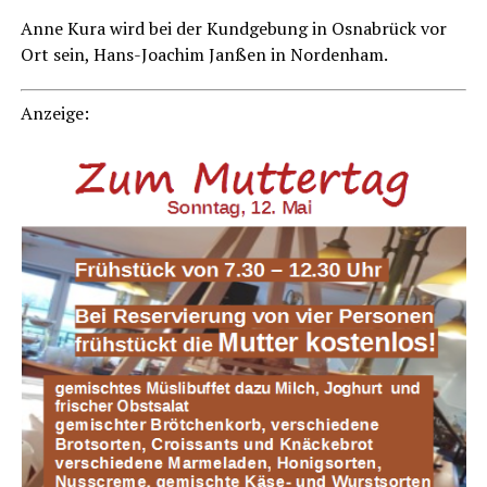
Anne Kura wird bei der Kund­ge­bung in Osna­brück vor
Ort sein, Hans-Joa­chim Jan­ßen in Nordenham.
Anzei­ge: