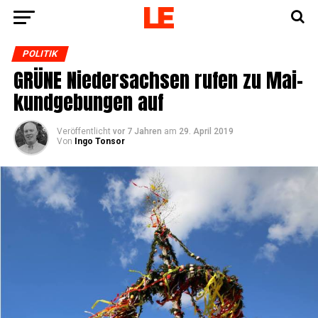
POLITIK
GRÜNE Nie­der­sach­sen rufen zu Mai­
kund­ge­bun­gen auf
Veröffentlicht
vor 7 Jahren
am
29. April 2019
Von
Ingo Tonsor