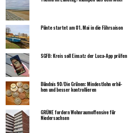
Pün­te star­tet am 01. Mai in die Fährsaison
SGFB: Kreis soll Ein­satz der Luca-App prüfen
Bünd­nis 90/Die Grü­nen: Min­dest­lohn erhö­
hen und bes­ser kontrollieren
GRÜNE for­dern Wohn­ra­um­of­fen­si­ve für
Niedersachsen