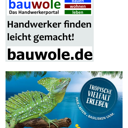
Auf­wen­dun­gen abde­cken. Hier­zu zäh­len Aus­ga­ben für
die Ein­rich­tung und Unter­hal­tung eines oder meh­re­rer
Wahl­kreis­bü­ros, für Fahr­ten im Wahl­kreis und für die
Wahl­kreis­be­treu­ung. Aus der Kos­ten­pau­scha­le bestrei­
tet der Abge­ord­ne­te auch die Aus­ga­ben für die Zweit­
woh­nung am Sitz des Parlaments.
Die Pau­scha­le wird jähr­lich zum 1. Janu­ar an die Lebens­
hal­tungs­kos­ten ange­passt und liegt der­zeit bei
4.560,59
Euro monat­lich
(Aus­füh­rungs­be­stim­mun­gen des Ältes­
ten­ra­tes). Kos­ten, die dar­über hin­aus­ge­hen, kön­nen
nicht steu­er­lich abge­setzt wer­den, denn es gibt für den
Abge­ord­ne­ten kei­ne „Wer­bungs­kos­ten“. Der Gesetz­ge­
ber hat sich für die Kos­ten­pau­scha­le ent­schie­den, da
die­se dem in der Ver­fas­sung ver­an­ker­ten Grund­satz des
frei­en Man­dats am ehes­ten gerecht wird. Zudem ist eine
Pau­scha­le, die sich am Durch­schnitts­auf­wand ori­en­tiert,
im Ver­hält­nis aller Abge­ord­ne­ten unter­ein­an­der am
gerech­tes­ten und stellt die kos­ten­güns­tigs­te Lösung