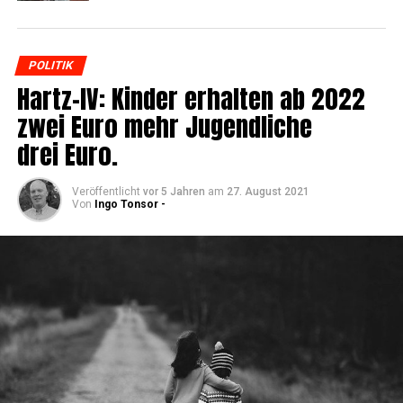
POLITIK
Hartz-IV: Kin­der erhal­ten ab 2022
zwei Euro mehr Jugend­li­che
drei Euro.
Veröffentlicht
vor 5 Jahren
am
27. August 2021
Von
Ingo Tonsor -