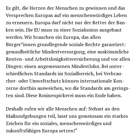
Es gilt, die Her­zen der Men­schen zu gewin­nen und das
Ver­spre­chen Euro­pas auf ein men­schen­wür­di­ges Leben
zu erneu­ern. Euro­pa darf nicht nur der Ret­ter der Ban­
ken sein. Die EU muss zu einer Sozi­al­uni­on aus­ge­baut
wer­den. Wir brau­chen ein Euro­pa, das allen
Bürger*innen grund­le­gen­de sozia­le Rech­te garan­tiert:
gesund­heit­li­che Min­dest­ver­sor­gung, eine aus­kömm­li­che
Ren­ten- und Arbeits­lo­sig­keits­ver­si­che­rung und vor allen
Din­gen: einen ange­mes­se­nen Min­dest­lohn. Bei unter­
schied­li­chen Stan­dards im Sozi­al­be­reich, bei Ver­brau­
cher- oder Umwelt­schutz kön­nen inter­na­tio­na­le Kon­
zer­ne dort­hin aus­wei­chen, wo die Stan­dards am gerings­
ten sind. Die­se Rosi­nen­pi­cke­rei muss ein Ende haben.
Des­halb rufen wir alle Men­schen auf: Nehmt an den
Mai­kund­ge­bun­gen teil, lasst uns gemein­sam ein star­kes
Zei­chen für ein sozia­les, men­schen­wür­di­ges und
zukunfts­fä­hi­ges Euro­pa setzen!“