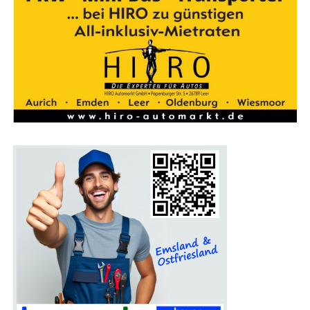
Fach­bü­cher, Schreib­ge­rä­te, Brief­pa­pier, die IT-Aus­stat­
tung ihrer Wahl­kreis­bü­ros, Mobil­te­le­fo­ne sowie Mobil­
funk- und Festnetzverträge.
Auch die Tele­fon­kos­ten, die im Wahl­kreis ent­ste­hen,
kön­nen aus die­sen Mit­teln bestrit­ten werden.
Hin­zu kom­men
255,65 Euro
für neu gewähl­te Abge­ord­
ne­te im ers­ten Jahr ihrer Mit­glied­schaft im Bundestag.
Jeder Abge­ord­ne­te kann selbst über die Anschaf­fun­gen
ent­schei­den. Endet die Wahl­pe­ri­ode vor Ablauf des Jah­
res oder schei­det der Abge­ord­ne­te wäh­rend des Jah­res
aus dem Bun­des­tag aus, so kann er über den Jah­res­be­
trag auch nur antei­lig verfügen.
Kos­ten­pau­scha­le
Die
steu­er­freie Kos­ten­pau­scha­le
für die Abge­ord­ne­ten
soll die durch die Aus­übung des Man­dats ent­ste­hen­den