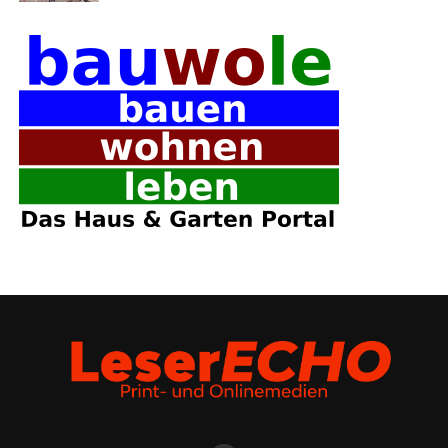
geld angerechnet.
Über­brü­ckungs­geld (‘Ster­be­geld’)
Hin­ter­blie­be­ne von Abge­ord­ne­ten haben Anspruch auf
Über­brü­ckungs­geld, das die Umstel­lung auf die neu­en
Lebens­ver­hält­nis­se finan­zi­ell erleich­tern soll. Das Über­
brü­ckungs­geld ent­spricht der Höhe einer monat­li­chen
Abge­ord­ne­ten­ent­schä­di­gung. Bei einer Dau­er der Mit­
glied­schaft im Deut­schen Bun­des­tag von mehr als acht
Jah­ren oder von mehr als zwei Wahl­pe­ri­oden ent­spricht
es dem Ein­ein­halb­fa­chen der
Abgeordnetenentschädigung.
Frü­her dien­te das Über­brü­ckungs­geld auch zur Abde­
ckung von Bestat­tungs­kos­ten („Ster­be­geld“). Weil die­
ses so genann­te Ster­be­geld bei den in der gesetz­li­chen
Kran­ken­ver­si­che­rung Ver­si­cher­ten aber gänz­lich ent­fal­
len ist, ist auch das Über­brü­ckungs­geld für die Abge­ord­