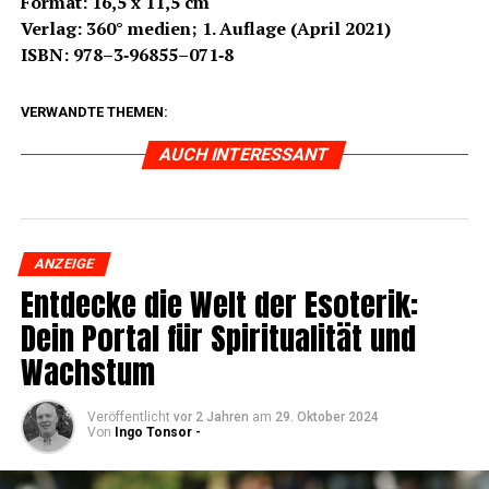
For­mat: 16,5 x 11,5 cm
Ver­lag: 360° medi­en; 1. Auf­la­ge (April 2021)
ISBN: 978–3‑96855–071‑8
VERWANDTE THEMEN:
AUCH INTERESSANT
ANZEIGE
Ent­de­cke die Welt der Eso­te­rik:
Dein Por­tal für Spi­ri­tua­li­tät und
Wachstum
Veröffentlicht
vor 2 Jahren
am
29. Oktober 2024
Von
Ingo Tonsor -