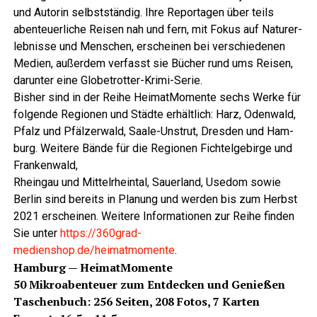
und Autorin selbst­stän­dig. Ihre Repor­ta­gen über teils
aben­teu­er­li­che Rei­sen nah und fern, mit Fokus auf Natur­er­
leb­nis­se und Men­schen, erschei­nen bei ver­schie­de­nen
Medi­en, außer­dem ver­fasst sie Bücher rund ums Rei­sen,
dar­un­ter eine Globetrotter-Krimi-Serie.
Bis­her sind in der Rei­he Heim­at­Mo­men­te sechs Wer­ke für
fol­gen­de Regio­nen und Städ­te erhält­lich: Harz, Oden­wald,
Pfalz und Pfäl­zer­wald, Saa­le-Unstrut, Dres­den und Ham­
burg. Wei­te­re Bän­de für die Regio­nen Fich­tel­ge­bir­ge und
Frankenwald,
Rhein­gau und Mit­tel­rhein­tal, Sau­er­land, Use­dom sowie
Ber­lin sind bereits in Pla­nung und wer­den bis zum Herbst
2021 erschei­nen. Wei­te­re Infor­ma­tio­nen zur Rei­he fin­den
Sie unter
https://360grad-
medienshop.de/heimatmomente
.
Ham­burg — HeimatMomente
50 Mikro­aben­teu­er zum Ent­de­cken und Genießen
Taschen­buch: 256 Sei­ten, 208 Fotos, 7 Karten