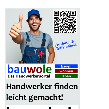
Ein Pro­gramm für die gan­ze Familie
Auch Fami­li­en kom­men auf der Bau­mes­se Lin­gen auf
ihre Kos­ten. Für Kin­der gibt es an vie­len Stän­den spe­zi­
el­le Attrak­tio­nen, die den Mes­se­be­such unter­halt­sam
gestal­ten. Das Mes­se­re­stau­rant lädt zu einer Pau­se ein,
bei der sich die Besu­cher für den wei­te­ren Rund­gang
stär­ken können.
Ein wei­te­res High­light der Mes­se ist das gro­ße Gewinn­
spiel, bei dem ein schi­cker Mitsu­bi­shi Colt als Haupt­ge­
winn winkt. Alle Besu­cher erhal­ten mit ihrer Ein­tritts­
kar­te einen Teil­nah­me-Cou­pon, der in die Los­box auf
dem Mes­se­ge­län­de ein­ge­wor­fen wer­den kann. Die Ver­lo­
sung des Haupt­prei­ses erfolgt am Ende der Bau­mes­se-
Sai­son im nächs­ten Frühjahr.