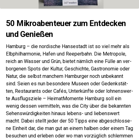
50 Mikro­aben­teu­er zum Ent­de­cken
und Genießen
Ham­burg – die nor­di­sche Han­se­stadt ist so viel mehr als
Elb­phil­har­mo­nie, Hafen und Ree­per­bahn. Die Metro­po­le,
reich an Was­ser und Grün, bie­tet näm­lich eine Fül­le an ver­
bor­ge­nen Spots der Kul­tur, Geschich­te, Gas­tro­no­mie oder
Natur, die selbst man­chem Ham­bur­ger noch unbe­kannt
sind. Sei­en es nun beson­de­re Muse­en oder Gedenk­stät­
ten, Restau­rants oder Cafés, Unter­künf­te oder loh­nens­wer­
te Aus­flugs­zie­le – Heim­at­Mo­men­te Ham­burg soll ein
wenig des­sen ver­mit­teln, was die City über die bekann­ten
Sehens­wür­dig­kei­ten hin­aus lebens- und lie­bens­wert
macht. Dabei stellt jeder der 50 Tipps eine abge­schlos­se­
ne Ein­heit dar, die man gut an einem hal­ben oder einem Tag
besu­chen und erle­ben oder wo man vor­züg­lich schlem­men