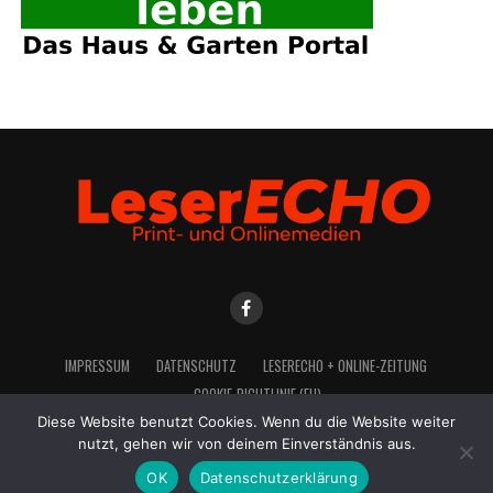
IMPRES­SUM
DATEN­SCHUTZ
LESE­R­ECHO + ONLINE-ZEITUNG
COO­KIE-RICH­T­­LI­­NIE (EU)
Diese Website benutzt Cookies. Wenn du die Website weiter
nutzt, gehen wir von deinem Einverständnis aus.
OK
Datenschutzerklärung
2021 LeserEcho Verlag