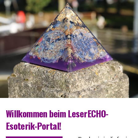
Will­kom­men beim LeserECHO-
Esoterik-Portal!