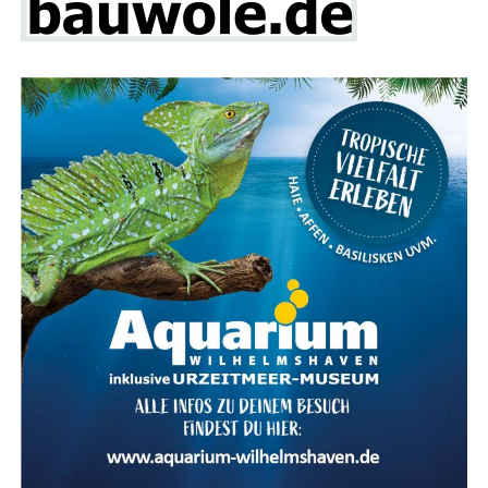
Fokus auf Pho­to­vol­ta­ik und Solaranlagen
Ein beson­de­rer Schwer­punkt der Bau­mes­se Lin­gen liegt
auf alter­na­ti­ven Ener­gie­quel­len, ins­be­son­de­re Pho­to­
vol­ta­ik und Solar­an­la­gen. Über ein Dut­zend Aus­stel­ler
prä­sen­tie­ren ihre inno­va­ti­ven Lösun­gen für die Strom­
erzeu­gung und Heiz­sys­te­me mit Son­nen­en­er­gie. Ergän­
zend dazu gibt es Anbie­ter von Wär­me­pum­pen, Dämm­
ma­te­ria­li­en und Bera­tungs­diens­te für ener­ge­ti­sche
Sanierungen.
Das The­ma spie­gelt sich auch im kos­ten­frei­en Vor­trags­
pro­gramm wider, das an allen drei Mes­se­ta­gen statt­fin­
det. Exper­ten infor­mie­ren in ver­schie­de­nen Vor­trä­gen
über aktu­el­le The­men wie „Pho­to­vol­ta­ik­an­la­gen – Wel­
ches Sys­tem passt zu mei­nem Haus“, „Pho­to­vol­ta­ik –
Indi­vi­du­el­le Ener­gie­kon­zep­te mit Spei­cher und Lade­sta­
ti­on“ sowie „Ener­ge­tisch sanie­ren – aber wie? Der indi­vi­