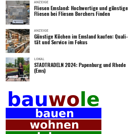
ANZEIGE
Flie­sen Ems­land: Hoch­wer­ti­ge und güns­ti­ge
Flie­sen bei Flie­sen Bor­chers Finden
ANZEIGE
Güns­ti­ge Küchen im Ems­land kau­fen: Qua­li­
tät und Ser­vice im Fokus
LOKAL
STADTRADELN 2024: Papen­burg und Rhe­de
(Ems)