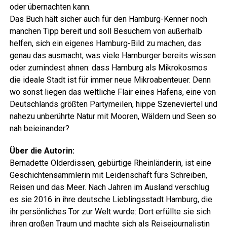
oder über­nach­ten kann.
Das Buch hält sicher auch für den Ham­burg-Ken­ner noch
man­chen Tipp bereit und soll Besu­chern von außer­halb
hel­fen, sich ein eige­nes Ham­burg-Bild zu machen, das
genau das aus­macht, was vie­le Ham­bur­ger bereits wis­sen
oder zumin­dest ahnen: dass Ham­burg als Mikro­kos­mos
die idea­le Stadt ist für immer neue Mikro­aben­teu­er. Denn
wo sonst lie­gen das welt­li­che Flair eines Hafens, eine von
Deutsch­lands größ­ten Par­ty­mei­len, hip­pe Sze­ne­vier­tel und
nahe­zu unbe­rühr­te Natur mit Moo­ren, Wäl­dern und Seen so
nah beieinander?
Über die Autorin:
Ber­na­dette Older­dis­sen, gebür­ti­ge Rhein­län­de­rin, ist eine
Geschich­ten­samm­le­rin mit Lei­den­schaft fürs Schrei­ben,
Rei­sen und das Meer. Nach Jah­ren im Aus­land ver­schlug
es sie 2016 in ihre deut­sche Lieb­lings­stadt Ham­burg, die
ihr per­sön­li­ches Tor zur Welt wur­de: Dort erfüll­te sie sich
ihren gro­ßen Traum und mach­te sich als Rei­se­jour­na­lis­tin