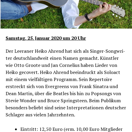
Sams­tag, 25. Janu­ar 2020 um 20 Uhr
Der Leera­ner Hei­ko Ahrend hat sich als Sin­ger-Song­wri­
ter deutsch­land­weit einen Namen gemacht. Künst­ler
wie Otto Groo­te und Jan Cor­ne­li­us haben Lie­der von
Hei­ko geco­vert. Hei­ko Ahrend beein­druckt als Soloact
mit einem viel­fäl­ti­gen Pro­gramm. Sein Reper­toire
erstreckt sich von Ever­greens von Frank Sina­tra und
Dean Mar­tin, über die Beat­les bis hin zu Pop­songs von
Stevie Won­der und Bruce Springsteen. Beim Publi­kum
beson­ders beliebt sind sei­ne Inter­pre­ta­tio­nen deut­scher
Schla­ger aus vie­len Jahrzehnten.
Ein­tritt: 12,50 Euro (erm. 10,00 Euro Mit­glie­der