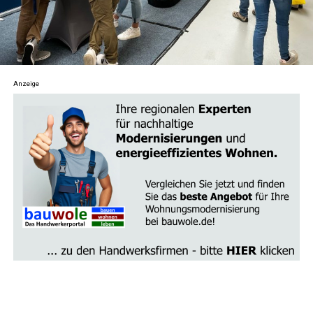
Astro­lo­gie
: Erkun­de die tie­fe­re Bedeu­tung der
Ster­ne und Pla­ne­ten und wie sie dein Leben
beein­flus­sen. Ler­ne, dein Geburts­ho­ro­skop zu
ver­ste­hen und wie astro­lo­gi­sche Aspek­te dir hel­
Anzeige
fen kön­nen, Her­aus­for­de­run­gen zu meis­tern und
Chan­cen zu erkennen.
Tarot und Wahr­sa­ge­rei
: Tau­che ein in die Kunst
des Kar­ten­le­gens und ent­de­cke ande­re divin­a­to­
ri­sche Prak­ti­ken. Erhal­te Ein­bli­cke in die ver­schie­
de­nen Tarot­kar­ten und ihre Bedeu­tun­gen sowie
Tipps, wie du dei­ne Intui­ti­on beim Kar­ten­le­gen
stär­ken kannst.
Spi­ri­tu­el­le Ritua­le
: Fin­de Anlei­tun­gen für per­
sön­li­che Ritua­le, um Inten­tio­nen zu set­zen und
Ener­gien zu kana­li­sie­ren. Ob Voll­mond­ri­tua­le,