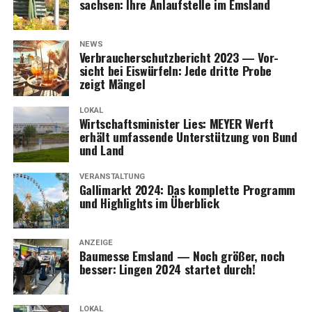
sach­sen: Ihre Anlauf­stel­le im Emsland
NEWS
Ver­brau­cher­schutz­be­richt 2023 — Vor­
sicht bei Eis­wür­feln: Jede drit­te Pro­be
zeigt Mängel
LOKAL
Wirt­schafts­mi­nis­ter Lies: MEYER Werft
erhält umfas­sen­de Unter­stüt­zung von Bund
und Land
VERANSTALTUNG
Gal­li­markt 2024: Das kom­plet­te Pro­gramm
und High­lights im Überblick
ANZEIGE
Bau­mes­se Ems­land — Noch grö­ßer, noch
bes­ser: Lin­gen 2024 star­tet durch!
365 Tage im Jahr prä­sent: Ihr Part­ner
für Neu­bau, Umbau, Anbau, Sanie­rung und
LOKAL