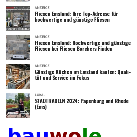
ANZEIGE
Flie­sen Ems­land: Ihre Top-Adres­se für
hoch­wer­ti­ge und güns­ti­ge Fliesen
ANZEIGE
Flie­sen Ems­land: Hoch­wer­ti­ge und güns­ti­ge
Flie­sen bei Flie­sen Bor­chers Finden
ANZEIGE
Güns­ti­ge Küchen im Ems­land kau­fen: Qua­li­
tät und Ser­vice im Fokus
LOKAL
STADTRADELN 2024: Papen­burg und Rhe­de
(Ems)