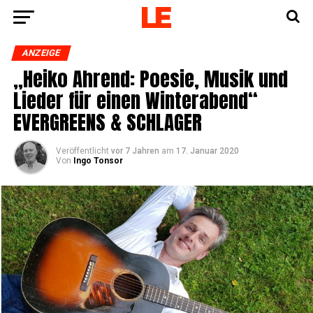
ANZEIGE
„Hei­ko Ahrend: Poe­sie, Musik und
Lie­der für einen Win­ter­abend“
EVERGREENS & SCHLAGER
Veröffentlicht
vor 7 Jahren
am
17. Januar 2020
Von
Ingo Tonsor