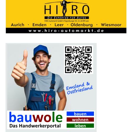
Ein Pro­gramm für die gan­ze Familie
Auch Fami­li­en kom­men auf der Bau­mes­se Lin­gen auf
ihre Kos­ten. Für Kin­der gibt es an vie­len Stän­den spe­zi­
el­le Attrak­tio­nen, die den Mes­se­be­such unter­halt­sam
gestal­ten. Das Mes­se­re­stau­rant lädt zu einer Pau­se ein,
bei der sich die Besu­cher für den wei­te­ren Rund­gang
stär­ken können.
Ein wei­te­res High­light der Mes­se ist das gro­ße Gewinn­
spiel, bei dem ein schi­cker Mitsu­bi­shi Colt als Haupt­ge­