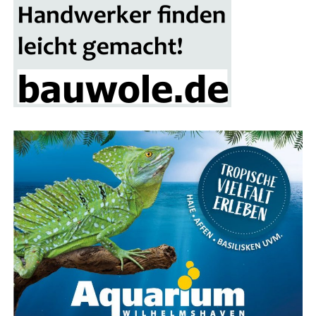
winn winkt. Alle Besu­cher erhal­ten mit ihrer Ein­tritts­
kar­te einen Teil­nah­me-Cou­pon, der in die Los­box auf
dem Mes­se­ge­län­de ein­ge­wor­fen wer­den kann. Die Ver­lo­
sung des Haupt­prei­ses erfolgt am Ende der Bau­mes­se-
Sai­son im nächs­ten Frühjahr.
Fokus auf Pho­to­vol­ta­ik und Solaranlagen
Ein beson­de­rer Schwer­punkt der Bau­mes­se Lin­gen liegt
auf alter­na­ti­ven Ener­gie­quel­len, ins­be­son­de­re Pho­to­
vol­ta­ik und Solar­an­la­gen. Über ein Dut­zend Aus­stel­ler
prä­sen­tie­ren ihre inno­va­ti­ven Lösun­gen für die Strom­
erzeu­gung und Heiz­sys­te­me mit Son­nen­en­er­gie. Ergän­
zend dazu gibt es Anbie­ter von Wär­me­pum­pen, Dämm­
ma­te­ria­li­en und Bera­tungs­diens­te für ener­ge­ti­sche
Sanierungen.
Das The­ma spie­gelt sich auch im kos­ten­frei­en Vor­trags­
pro­gramm wider, das an allen drei Mes­se­ta­gen statt­fin­