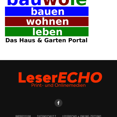
IMPRES­SUM
DATEN­SCHUTZ
LESE­R­ECHO + ONLINE-ZEITUNG