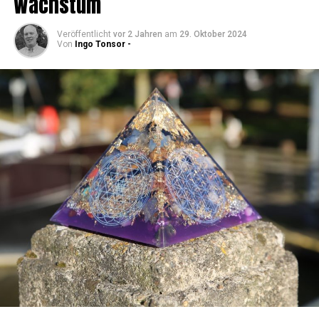
Wachstum
Veröffentlicht
vor 2 Jahren
am
29. Oktober 2024
Von
Ingo Tonsor -