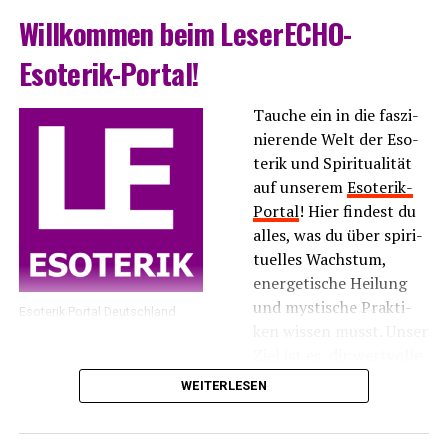
Will­kom­men beim LeserECHO-
Esoterik-Portal!
Tau­che ein in die fas­zi­
nie­ren­de Welt der Eso­
te­rik und Spi­ri­tua­li­tät
auf unse­rem
Eso­te­rik-
Por­tal
! Hier fin­dest du
alles, was du über spi­ri­
tu­el­les Wachs­tum,
ener­ge­ti­sche Hei­lung
und mys­ti­sche Prak­ti­
Eso­te­rik Por­tal Deutschland
ken wis­sen musst. Unser
Ziel ist es, dir wert­vol­le
Infor­ma­tio­nen und
WEITERLESEN
Inspi­ra­tio­nen zu bie­ten, die dir hel­fen, dei­ne inne­re
Balan­ce zu fin­den und dei­ne spi­ri­tu­el­le Rei­se zu