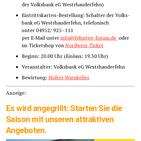
der Volks­bank eG Westrhauderfehn)
Ein­tritts­kar­ten-Bestel­lung: Schal­ter der Volks­
bank eG West­rhau­der­fehn, tele­fo­nisch
unter 04952/ 925–111
per E‑Mail unter
info@fehntjer-forum.de
oder
im Ticket­shop von
Nord­west-Ticket
Beginn: 20.00 Uhr (Ein­lass: 19.30 Uhr)
Ver­an­stal­ter: Volks­bank eG Westrhauderfehn
Bewir­tung:
Hol­ter Wienkeller
Anzei­ge:
Es wird ange­grillt: Star­ten Sie die
Sai­son mit unse­ren attrak­ti­ven
Angeboten.