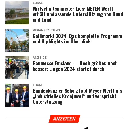
LOKAL
Wirt­schafts­mi­nis­ter Lies: MEYER Werft
erhält umfas­sen­de Unter­stüt­zung von Bund
und Land
VERANSTALTUNG
Gal­li­markt 2024: Das kom­plet­te Pro­gramm
und High­lights im Überblick
ANZEIGE
Bau­mes­se Ems­land — Noch grö­ßer, noch
bes­ser: Lin­gen 2024 star­tet durch!
LOKAL
Bun­des­kanz­ler Scholz lobt Mey­er Werft als
„indus­tri­el­les Kron­ju­wel“ und ver­spricht
Unterstützung
ANZEI­GEN