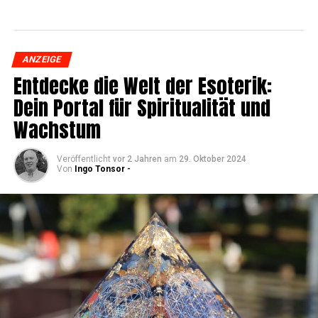
ANZEIGE
Ent­de­cke die Welt der Eso­te­rik:
Dein Por­tal für Spi­ri­tua­li­tät und
Wachstum
Veröffentlicht
vor 2 Jahren
am
29. Oktober 2024
Von
Ingo Tonsor -