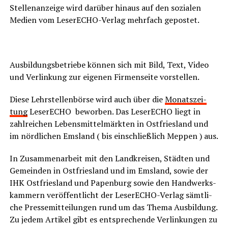
Stel­len­an­zei­ge wird dar­über hin­aus auf den sozia­len
Medi­en vom Lese­r­ECHO-Ver­lag mehr­fach gepostet.
……
Aus­bil­dungs­be­trie­be kön­nen sich mit Bild, Text, Video
und Ver­lin­kung zur eige­nen Fir­men­sei­te vorstellen.
Die­se Lehr­stel­len­bör­se wird auch über die
Monats­zei­
tung
Lese­r­ECHO bewor­ben. Das Lese­r­ECHO liegt in
zahl­rei­chen Lebens­mit­tel­märk­ten in Ost­fries­land und
im nörd­li­chen Ems­land ( bis ein­schließ­lich Meppen ) aus.
In Zusam­men­ar­beit mit den Land­krei­sen, Städ­ten und
Gemein­den in Ost­fries­land und im Ems­land, sowie der
IHK Ost­fries­land und Papen­burg sowie den Hand­werks­
kam­mern ver­öf­fent­licht der Lese­r­ECHO-Ver­lag sämt­li­
che Pres­se­mit­tei­lun­gen rund um das The­ma Aus­bil­dung.
Zu jedem Arti­kel gibt es ent­spre­chen­de Ver­lin­kun­gen zu