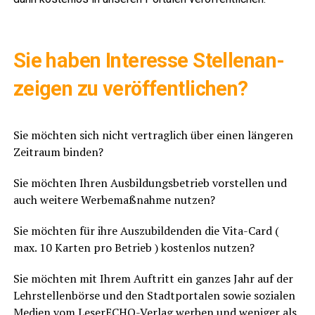
……
Sie haben Inter­es­se Stel­len­an­
zei­gen zu veröffentlichen?
……
Sie möch­ten sich nicht ver­trag­lich über einen län­ge­ren
Zeit­raum binden?
Sie möch­ten Ihren Aus­bil­dungs­be­trieb vor­stel­len und
auch wei­te­re Wer­be­maß­nah­me nutzen?
Sie möch­ten für ihre Aus­zu­bil­den­den die Vita-Card (
max. 10 Kar­ten pro Betrieb ) kos­ten­los nutzen?
Sie möch­ten mit Ihrem Auf­tritt ein gan­zes Jahr auf der
Lehr­stel­len­bör­se und den Stadt­por­ta­len sowie sozia­len
Medi­en vom Lese­r­ECHO-Ver­lag wer­ben und weni­ger als