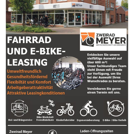
Im aktu­el­len Ver­brau­cher­schutz­be­richt 2023 erfah­ren
schie­de­ne spi­ri­tu­el­le Leh­ren, von Scha­ma­nis­mus
wir, dass 47 Pro­ben von Eis­wür­feln und Crus­hed Ice aus
bis zur Kab­ba­la. Ent­de­cke, wie unter­schied­li­che
Gas­tro­no­mie­be­trie­ben unter­sucht wur­den. Das Ergeb­
Kul­tu­ren Spi­ri­tua­li­tät inter­pre­tie­ren und wel­che
nis: In 16 die­ser Pro­ben wur­den auf­fäl­lig hohe Gehal­te
Prak­ti­ken dir neue Per­spek­ti­ven bie­ten können.
an Mikro­or­ga­nis­men fest­ge­stellt, und 6 Pro­ben wie­sen
zusätz­lich sen­so­ri­sche Auf­fäl­lig­kei­ten auf, dar­un­ter
Selbst­ent­wick­lung
: Lass dich von Tipps zur För­
gefähr­li­che coli­for­me Kei­me und Ente­ro­kok­ken. Die­se
de­rung von per­sön­li­chem Wachs­tum und Selbst­
hohen Wer­te deu­ten auf poten­zi­el­le Schwach­stel­len in
be­wusst­sein inspi­rie­ren. Ler­ne, wie du nega­ti­ve
der Rei­ni­gung und Hygie­ne­pra­xis der Eis­wür­fel­ma­schi­
Glau­bens­sät­ze trans­for­mie­ren und dei­ne Zie­le
nen hin.
mit mehr Klar­heit und Zuver­sicht ver­fol­gen
kannst.
Der Rat des LAVES
Natur­heil­kun­de
: Erkun­de die Ver­bin­dun­gen zwi­
„Erhöh­te Gehal­te an Mikro­or­ga­nis­men in Eis­wür­feln
schen Spi­ri­tua­li­tät und Gesund­heit, ein­schließ­
kön­nen auf unzu­rei­chen­de Rei­ni­gung der Maschi­nen
lich Heil­kräu­tern und alter­na­ti­ven Heil­me­tho­den.
und man­geln­de Hygie­ne hin­wei­sen“, erläu­tert Prof. Dr.
Fin­de her­aus, wie natür­li­che Heil­mit­tel dein
Eber­hard Haun­horst, Prä­si­dent des LAVES. Die Ergeb­nis­
Wohl­be­fin­den unter­stüt­zen können.
se machen deut­lich, dass Ver­brau­cher nicht nur auf die
Qua­li­tät der Lebens­mit­tel, son­dern auch auf die Hygie­ne