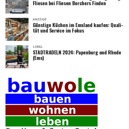
Flie­sen bei Flie­sen Bor­chers Finden
ANZEIGE
Güns­ti­ge Küchen im Ems­land kau­fen: Qua­li­
tät und Ser­vice im Fokus
LOKAL
STADTRADELN 2024: Papen­burg und Rhe­de
(Ems)