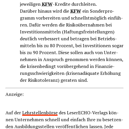
jewei­li­gen
KFW
-Kre­di­te durchleiten.
Dar­über hin­aus wird die
KFW
ein Son­der­pro­
gramm vor­be­rei­ten und schnellst­mög­lich ein­füh­
ren. Dafür wer­den die Risi­ko­über­nah­men bei
Inves­ti­ti­ons­mit­teln (Haf­tungs­frei­stel­lun­gen)
deut­lich ver­bes­sert und betra­gen bei Betriebs­
mit­teln bis zu 80 Pro­zent, bei Inves­ti­tio­nen sogar
bis zu 90 Pro­zent. Die­se sol­len auch von Unter­
neh­men in Anspruch genom­men wer­den kön­nen,
die kri­sen­be­dingt vor­über­ge­hend in Finan­zie­
rungs­schwie­rig­kei­ten (kri­sen­ad­äqua­te Erhö­hung
der Risi­ko­to­le­ranz) gera­ten sind.
Anzei­ge:
Auf der
Lehr­stel­len­bör­se
des Lese­r­ECHO-Ver­lags kön­
nen Unter­neh­men schnell und ein­fach Ihre zu beset­zen­
den Aus­bil­dungs­stel­len ver­öf­fent­li­chen las­sen. Jede