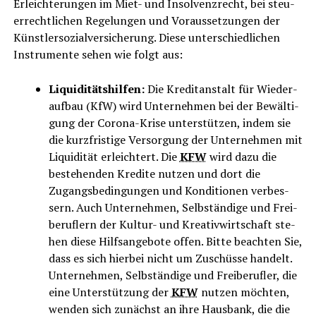
Erleich­te­run­gen im Miet- und Insol­venz­recht, bei steu­
er­recht­li­chen Rege­lun­gen und Vor­aus­set­zun­gen der
Künst­ler­so­zi­al­ver­si­che­rung. Die­se unter­schied­li­chen
Instru­men­te sehen wie folgt aus:
Liqui­di­täts­hil­fen:
Die Kre­dit­an­stalt für Wie­der­
auf­bau (KfW) wird Unter­neh­men bei der Bewäl­ti­
gung der Coro­na-Kri­se unter­stüt­zen, indem sie
die kurz­fris­ti­ge Ver­sor­gung der Unter­neh­men mit
Liqui­di­tät erleich­tert. Die
KFW
wird dazu die
bestehen­den Kre­di­te nut­zen und dort die
Zugangs­be­din­gun­gen und Kon­di­tio­nen ver­bes­
sern. Auch Unter­neh­men, Selb­stän­di­ge und Frei­
be­ruf­lern der Kul­tur- und Krea­tiv­wirt­schaft ste­
hen die­se Hilfs­an­ge­bo­te offen. Bit­te beach­ten Sie,
dass es sich hier­bei nicht um Zuschüs­se handelt.
Unter­neh­men, Selb­stän­di­ge und Frei­be­ruf­ler, die
eine Unter­stüt­zung der
KFW
nut­zen möch­ten,
wen­den sich zunächst an ihre Haus­bank, die die