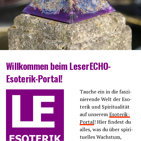
Will­kom­men beim LeserECHO-
Esoterik-Portal!
Tau­che ein in die fas­zi­
nie­ren­de Welt der Eso­
te­rik und Spi­ri­tua­li­tät
auf unse­rem
Eso­te­rik-
Por­tal
! Hier fin­dest du
alles, was du über spi­ri­
tu­el­les Wachs­tum,