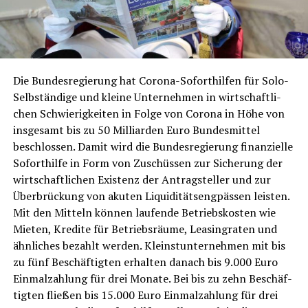
Die Bun­des­re­gie­rung hat Coro­na-Sofort­hil­fen für Solo-
Selb­stän­di­ge und klei­ne Unter­neh­men in wirt­schaft­li­
chen Schwie­rig­kei­ten in Fol­ge von Coro­na in Höhe von
ins­ge­samt bis zu 50 Mil­li­ar­den Euro Bun­des­mit­tel
beschlos­sen. Damit wird die Bun­des­re­gie­rung finan­zi­el­le
Sofort­hil­fe in Form von Zuschüs­sen zur Siche­rung der
wirt­schaft­li­chen Exis­tenz der Antrag­stel­ler und zur
Über­brü­ckung von aku­ten Liqui­di­täts­eng­päs­sen leis­ten.
Mit den Mit­teln kön­nen lau­fen­de Betriebs­kos­ten wie
Mie­ten, Kre­di­te für Betriebs­räu­me,
Lea­sing
raten und
ähn­li­ches bezahlt wer­den. Kleinst­un­ter­neh­men mit bis
zu fünf Beschäf­tig­ten erhal­ten danach bis 9.000 Euro
Ein­mal­zah­lung für drei Mona­te. Bei bis zu zehn Beschäf­
tig­ten flie­ßen bis 15.000 Euro Ein­mal­zah­lung für drei