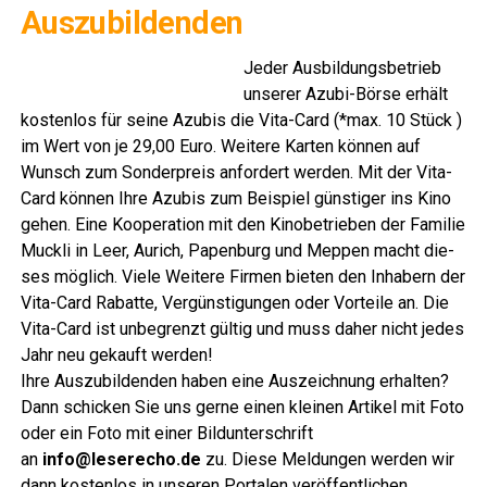
Auszubildenden
Jeder Aus­bil­dungs­be­trieb
unse­rer Azu­bi-Bör­se erhält
kos­ten­los für sei­ne Azu­bis die Vita-Card (*max. 10 Stück )
im Wert von je 29,00 Euro. Wei­te­re Kar­ten kön­nen auf
Wunsch zum Son­der­preis anfor­dert wer­den. Mit der Vita-
Card kön­nen Ihre Azu­bis zum Bei­spiel güns­ti­ger ins Kino
gehen. Eine Koope­ra­ti­on mit den Kino­be­trie­ben der Fami­lie
Muck­li in Leer, Aurich, Papen­burg und Meppen macht die­
ses mög­lich. Vie­le Wei­te­re Fir­men bie­ten den Inha­bern der
Vita-Card Rabat­te, Ver­güns­ti­gun­gen oder Vor­tei­le an. Die
Vita-Card ist unbe­grenzt gül­tig und muss daher nicht jedes
Jahr neu gekauft werden!
Ihre Aus­zu­bil­den­den haben eine Aus­zeich­nung erhal­ten?
Dann schi­cken Sie uns ger­ne einen klei­nen Arti­kel mit Foto
oder ein Foto mit einer Bild­un­ter­schrift
an
info@leserecho.de
zu. Die­se Mel­dun­gen wer­den wir
dann kos­ten­los in unse­ren Por­ta­len veröffentlichen.