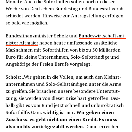
Mona­te. Auch die Sofort­hil­fen sol­len noch in die­ser
Woche von Deut­schem Bun­des­tag und Bun­des­rat ver­ab­
schie­det wer­den. Hin­wei­se zur Antrag­stel­lung erfol­gen
so bald wie möglich.
Bun­des­fi­nanz­mi­nis­ter Scholz und
Bun­des­wirt­schafts­mi­
nis­ter Alt­mai­er
haben heu­te umfas­sen­de zusätz­li­che
Maß­nah­men mit Sofort­hil­fen von bis zu 50 Mil­li­ar­den
Euro für klei­ne Unter­neh­men, Solo-Selb­stän­di­ge und
Ange­hö­ri­ge der Frei­en Beru­fe vorgelegt.
Scholz: „Wir gehen in die Vol­len, um auch den Kleinst­
un­ter­neh­men und Solo-Selb­stän­di­gen unter die Arme
zu grei­fen. Sie brau­chen unse­re beson­de­re Unter­stüt­
zung, sie wer­den von die­ser Kri­se hart getrof­fen. Des­
halb gibt es vom Bund jetzt schnell und unbü­ro­kra­tisch
Sofort­hil­fe. Ganz wich­tig ist mir:
Wir geben einen
Zuschuss, es geht nicht um einen Kre­dit. Es muss
also nichts zurück­ge­zahlt wer­den.
Damit errei­chen