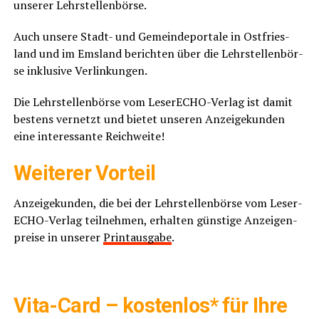
unse­rer Lehrstellenbörse.
Auch unse­re Stadt- und Gemein­de­por­ta­le in Ost­fries­
land und im Ems­land berich­ten über die Lehr­stel­len­bör­
se inklu­si­ve Verlinkungen.
Die Lehr­stel­len­bör­se vom Lese­r­ECHO-Ver­lag ist damit
bes­tens ver­netzt und bie­tet unse­ren Anzei­ge­kun­den
eine inter­es­san­te Reichweite!
Wei­te­rer Vorteil
Anzei­ge­kun­den, die bei der Lehr­stel­len­bör­se vom Lese­r­
ECHO-Ver­lag teil­neh­men, erhal­ten güns­ti­ge Anzei­gen­
prei­se in unse­rer
Print­aus­ga­be
.
……
Vita-Card – kos­ten­los* für Ihre