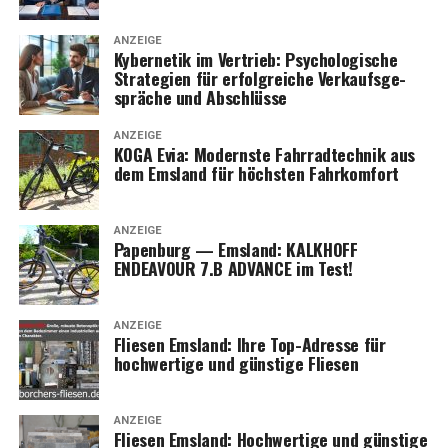
ANZEIGE
Kyber­ne­tik im Ver­trieb: Psy­cho­lo­gi­sche
Stra­te­gien für erfolg­rei­che Ver­kaufs­ge­
sprä­che und Abschlüsse
ANZEIGE
KOGA Evia: Moderns­te Fahr­rad­tech­nik aus
dem Ems­land für höchs­ten Fahrkomfort
ANZEIGE
Papen­burg — Ems­land: KALKHOFF
ENDEAVOUR 7.B ADVANCE im Test!
ANZEIGE
Flie­sen Ems­land: Ihre Top-Adres­se für
hoch­wer­ti­ge und güns­ti­ge Fliesen
ANZEIGE
Flie­sen Ems­land: Hoch­wer­ti­ge und güns­ti­ge