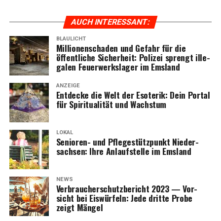
AUCH INTER­ES­SANT:
BLAULICHT
Mil­lio­nen­scha­den und Gefahr für die
öffent­li­che Sicher­heit: Poli­zei sprengt ille­
ga­len Feu­er­werks­la­ger im Emsland
ANZEIGE
Ent­de­cke die Welt der Eso­te­rik: Dein Por­tal
für Spi­ri­tua­li­tät und Wachstum
LOKAL
Senio­ren- und Pfle­ge­stütz­punkt Nie­der­
sach­sen: Ihre Anlauf­stel­le im Emsland
NEWS
Ver­brau­cher­schutz­be­richt 2023 — Vor­
sicht bei Eis­wür­feln: Jede drit­te Pro­be
zeigt Mängel