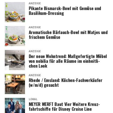
ANZEIGE
Pikan­te Bis­marck-Bowl mit Gemü­se und
Basilikum-Dressing
ANZEIGE
Aro­ma­ti­sche Bär­lauch-Bowl mit Mat­jes und
fri­schem Gemüse
ANZEIGE
Der neue Wohn­trend: Maß­ge­fer­tig­te Möbel
von nobi­lia für alle Räu­me im ein­heit­li­
chen Look
ANZEIGE
Rhe­de / Ems­land: Küchen-Fach­ver­käu­fer
(w/m/d) gesucht
LOKAL
MEYER WERFT Baut Vier Wei­te­re Kreuz­
fahrt­schif­fe für Dis­ney Crui­se Line