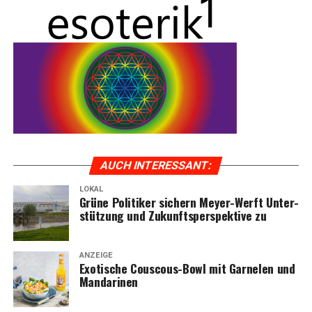
AUCH INTER­ES­SANT:
LOKAL
Grü­ne Poli­ti­ker sichern Mey­er-Werft Unter­
stüt­zung und Zukunfts­per­spek­ti­ve zu
ANZEIGE
Exo­ti­sche Cous­cous-Bowl mit Gar­ne­len und
Mandarinen