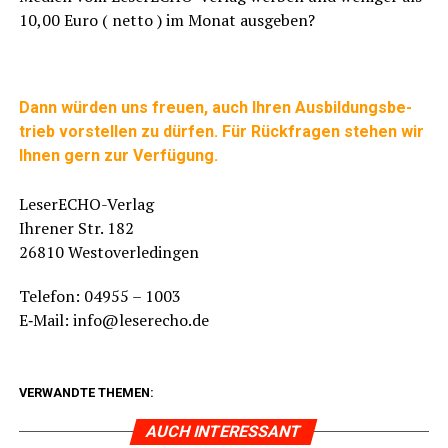
10,00 Euro ( net­to ) im Monat ausgeben?
……
Dann wür­den uns freu­en, auch Ihren Aus­bil­dungs­be­
trieb vor­stel­len zu dür­fen. Für Rück­fra­gen ste­hen wir
Ihnen gern zur Verfügung.
……
Lese­r­ECHO-Ver­lag
Ihre­ner Str. 182
26810 Westoverledingen
Tele­fon: 04955 – 1003
E‑Mail: info@leserecho.de
VERWANDTE THEMEN:
AUCH INTERESSANT