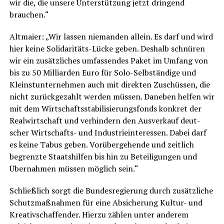
wir die, die unse­re Unter­stüt­zung jetzt drin­gend
brauchen.“
Alt­mai­er: „Wir las­sen nie­man­den allein. Es darf und wird
hier kei­ne Soli­da­ri­täts-Lücke geben. Des­halb schnü­ren
wir ein zusätz­li­ches umfas­sen­des Paket im Umfang von
bis zu 50 Mil­li­ar­den Euro für Solo-Selb­stän­di­ge und
Kleinst­un­ter­neh­men auch mit direk­ten Zuschüs­sen, die
nicht zurück­ge­zahlt wer­den müs­sen. Dane­ben hel­fen wir
mit dem Wirt­schafts­sta­bi­li­sie­rungs­fonds kon­kret der
Real­wirt­schaft und ver­hin­dern den Aus­ver­kauf deut­
scher Wirt­schafts- und Indus­trie­in­ter­es­sen. Dabei darf
es kei­ne Tabus geben. Vor­über­ge­hen­de und zeit­lich
begrenz­te Staats­hil­fen bis hin zu Betei­li­gun­gen und
Über­nah­men müs­sen mög­lich sein.“
Schließ­lich sorgt die Bun­des­re­gie­rung durch zusätz­li­che
Schutz­maß­nah­men für eine Absi­che­rung Kul­tur- und
Krea­tiv­schaf­fen­der. Hier­zu zäh­len unter ande­rem