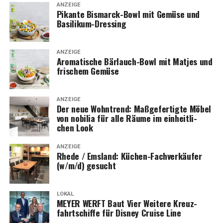
ANZEIGE
Pikan­te Bis­marck-Bowl mit Gemü­se und
Basilikum-Dressing
ANZEIGE
Aro­ma­ti­sche Bär­lauch-Bowl mit Mat­jes und
fri­schem Gemüse
ANZEIGE
Der neue Wohn­trend: Maß­ge­fer­tig­te Möbel
von nobi­lia für alle Räu­me im ein­heit­li­
chen Look
ANZEIGE
Rhe­de / Ems­land: Küchen-Fach­ver­käu­fer
(w/m/d) gesucht
LOKAL
MEYER WERFT Baut Vier Wei­te­re Kreuz­
fahrt­schif­fe für Dis­ney Crui­se Line