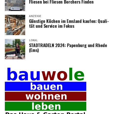
Flie­sen bei Flie­sen Bor­chers Finden
ANZEIGE
Güns­ti­ge Küchen im Ems­land kau­fen: Qua­li­
tät und Ser­vice im Fokus
LOKAL
STADTRADELN 2024: Papen­burg und Rhe­de
(Ems)