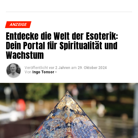
ANZEIGE
Ent­de­cke die Welt der Eso­te­rik:
Dein Por­tal für Spi­ri­tua­li­tät und
Wachstum
Veröffentlicht
vor 2 Jahren
am
29. Oktober 2024
Von
Ingo Tonsor -