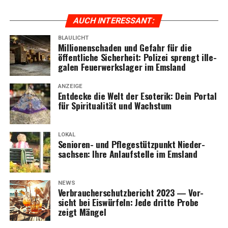
AUCH INTER­ES­SANT:
BLAULICHT
Mil­lio­nen­scha­den und Gefahr für die
öffent­li­che Sicher­heit: Poli­zei sprengt ille­
ga­len Feu­er­werks­la­ger im Emsland
ANZEIGE
Ent­de­cke die Welt der Eso­te­rik: Dein Por­tal
für Spi­ri­tua­li­tät und Wachstum
LOKAL
Senio­ren- und Pfle­ge­stütz­punkt Nie­der­
sach­sen: Ihre Anlauf­stel­le im Emsland
NEWS
Ver­brau­cher­schutz­be­richt 2023 — Vor­
sicht bei Eis­wür­feln: Jede drit­te Pro­be
zeigt Mängel