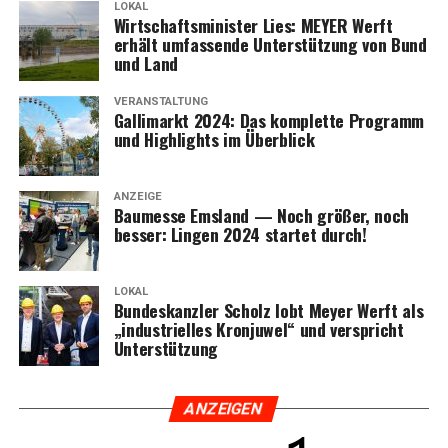
LOKAL
Wirt­schafts­mi­nis­ter Lies: MEYER Werft
erhält umfas­sen­de Unter­stüt­zung von Bund
und Land
VERANSTALTUNG
Gal­li­markt 2024: Das kom­plet­te Pro­gramm
und High­lights im Überblick
ANZEIGE
Bau­mes­se Ems­land — Noch grö­ßer, noch
bes­ser: Lin­gen 2024 star­tet durch!
LOKAL
Bun­des­kanz­ler Scholz lobt Mey­er Werft als
„indus­tri­el­les Kron­ju­wel“ und ver­spricht
Unterstützung
ANZEI­GEN