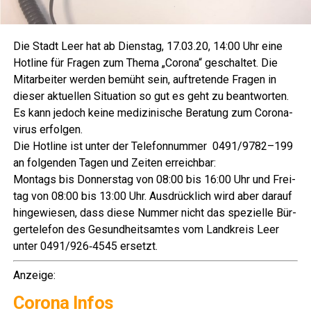
Die Stadt Leer hat ab Diens­tag, 17.03.20, 14:00 Uhr eine
Hot­line für Fra­gen zum The­ma „Coro­na“ geschal­tet. Die
Mit­ar­bei­ter wer­den bemüht sein, auf­tre­ten­de Fra­gen in
die­ser aktu­el­len Situa­ti­on so gut es geht zu beant­wor­ten.
Es kann jedoch kei­ne medi­zi­ni­sche Bera­tung zum Coro­na­
vi­rus erfolgen.
Die Hot­line ist unter der Tele­fon­num­mer 0491/9782–199
an fol­gen­den Tagen und Zei­ten erreichbar:
Mon­tags bis Don­ners­tag von 08:00 bis 16:00 Uhr und Frei­
tag von 08:00 bis 13:00 Uhr. Aus­drück­lich wird aber dar­auf
hin­ge­wie­sen, dass die­se Num­mer nicht das spe­zi­el­le Bür­
ger­te­le­fon des Gesund­heits­am­tes vom Land­kreis Leer
unter 0491/926‑4545 ersetzt.
Anzei­ge:
Coro­na Infos