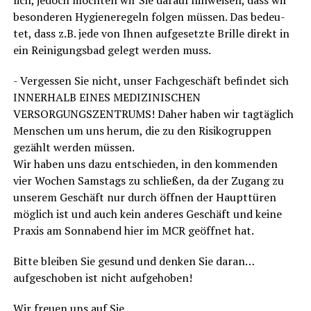
beson­de­ren Hygie­ne­re­geln fol­gen müs­sen. Das bedeu­
tet, dass z.B. jede von Ihnen auf­ge­setz­te Bril­le direkt in
ein Rei­ni­gungs­bad gelegt wer­den muss.
- Ver­ges­sen Sie nicht, unser Fach­ge­schäft befin­det sich
INNERHALB EINES MEDIZINISCHEN
VERSORGUNGSZENTRUMS! Daher haben wir tag­täg­lich
Men­schen um uns her­um, die zu den Risi­ko­grup­pen
gezählt wer­den müssen.
Wir haben uns dazu ent­schie­den, in den kom­men­den
vier Wochen Sams­tags zu schlie­ßen, da der Zugang zu
unse­rem Geschäft nur durch öff­nen der Haupt­tü­ren
mög­lich ist und auch kein ande­res Geschäft und kei­ne
Pra­xis am Sonn­abend hier im MCR geöff­net hat.
Bit­te blei­ben Sie gesund und den­ken Sie daran…
auf­ge­scho­ben ist nicht aufgehoben!
Wir freu­en uns auf Sie