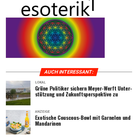
AUCH INTER­ES­SANT:
LOKAL
Grü­ne Poli­ti­ker sichern Mey­er-Werft Unter­
stüt­zung und Zukunfts­per­spek­ti­ve zu
ANZEIGE
Exo­ti­sche Cous­cous-Bowl mit Gar­ne­len und
Mandarinen