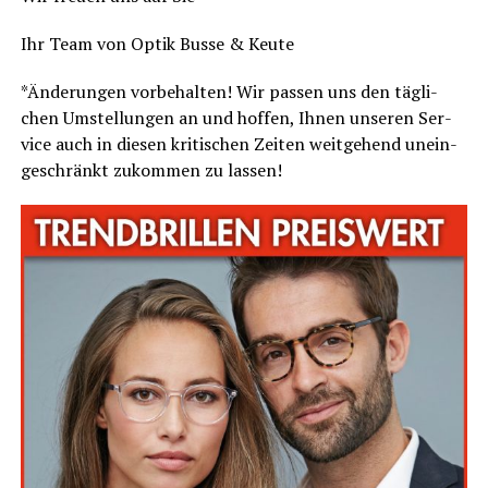
Ihr Team von Optik Bus­se & Keute
*Ände­run­gen vor­be­hal­ten! Wir pas­sen uns den täg­li­
chen Umstel­lun­gen an und hof­fen, Ihnen unse­ren Ser­
vice auch in die­sen kri­ti­schen Zei­ten weit­ge­hend unein­
ge­schränkt zukom­men zu lassen!