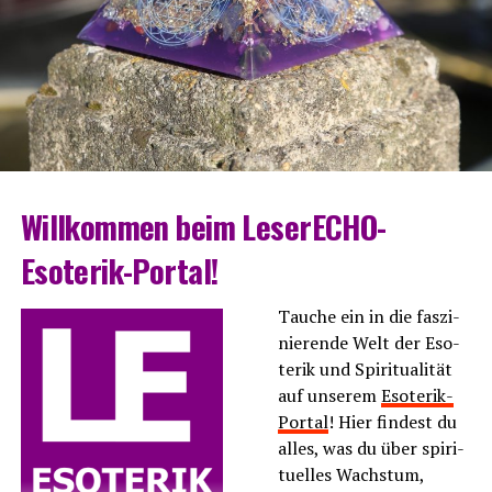
Will­kom­men beim LeserECHO-
Esoterik-Portal!
Tau­che ein in die fas­zi­
nie­ren­de Welt der Eso­
te­rik und Spi­ri­tua­li­tät
auf unse­rem
Eso­te­rik-
Por­tal
! Hier fin­dest du
alles, was du über spi­ri­
tu­el­les Wachs­tum,