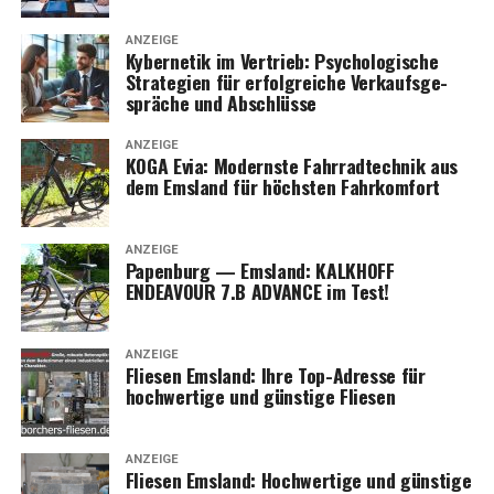
ANZEIGE
Kyber­ne­tik im Ver­trieb: Psy­cho­lo­gi­sche
Stra­te­gien für erfolg­rei­che Ver­kaufs­ge­
sprä­che und Abschlüsse
ANZEIGE
KOGA Evia: Moderns­te Fahr­rad­tech­nik aus
dem Ems­land für höchs­ten Fahrkomfort
ANZEIGE
Papen­burg — Ems­land: KALKHOFF
ENDEAVOUR 7.B ADVANCE im Test!
ANZEIGE
Flie­sen Ems­land: Ihre Top-Adres­se für
hoch­wer­ti­ge und güns­ti­ge Fliesen
ANZEIGE
Flie­sen Ems­land: Hoch­wer­ti­ge und güns­ti­ge