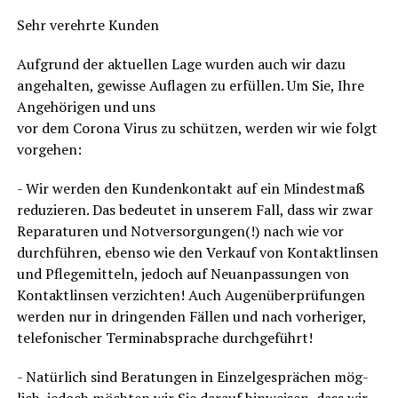
Sehr ver­ehr­te Kunden
Auf­grund der aktu­el­len Lage wur­den auch wir dazu
ange­hal­ten, gewis­se Auf­la­gen zu erfül­len. Um Sie, Ihre
Ange­hö­ri­gen und uns
vor dem Coro­na Virus zu schüt­zen, wer­den wir wie folgt
vorgehen:
- Wir wer­den den Kun­den­kon­takt auf ein Min­dest­maß
redu­zie­ren. Das bedeu­tet in unse­rem Fall, dass wir zwar
Repa­ra­tu­ren und Not­ver­sor­gun­gen(!) nach wie vor
durch­füh­ren, eben­so wie den Ver­kauf von Kon­takt­lin­sen
und Pfle­ge­mit­teln, jedoch auf Neu­an­pas­sun­gen von
Kon­takt­lin­sen ver­zich­ten! Auch Augen­über­prü­fun­gen
wer­den nur in drin­gen­den Fäl­len und nach vor­he­ri­ger,
tele­fo­ni­scher Ter­min­ab­spra­che durchgeführt!
- Natür­lich sind Bera­tun­gen in Ein­zel­ge­sprä­chen mög­
lich, jedoch möch­ten wir Sie dar­auf hin­wei­sen, dass wir