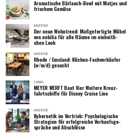
Aro­ma­ti­sche Bär­lauch-Bowl mit Mat­jes und
fri­schem Gemüse
ANZEIGE
Der neue Wohn­trend: Maß­ge­fer­tig­te Möbel
von nobi­lia für alle Räu­me im ein­heit­li­
chen Look
ANZEIGE
Rhe­de / Ems­land: Küchen-Fach­ver­käu­fer
(w/m/d) gesucht
LOKAL
MEYER WERFT Baut Vier Wei­te­re Kreuz­
fahrt­schif­fe für Dis­ney Crui­se Line
ANZEIGE
Kyber­ne­tik im Ver­trieb: Psy­cho­lo­gi­sche
Stra­te­gien für erfolg­rei­che Ver­kaufs­ge­
sprä­che und Abschlüsse