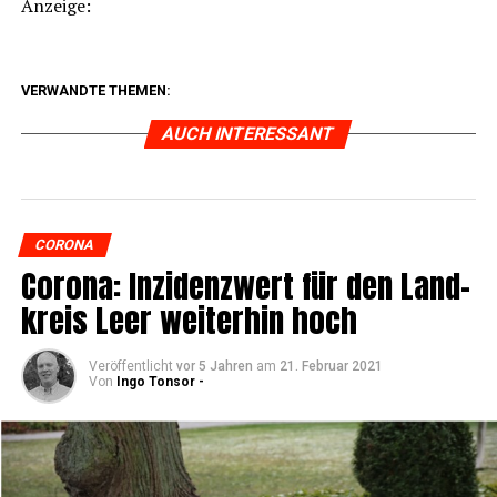
Anzei­ge:
VERWANDTE THEMEN:
AUCH INTERESSANT
CORONA
Coro­na: Inzi­denz­wert für den Land­
kreis Leer wei­ter­hin hoch
Veröffentlicht
vor 5 Jahren
am
21. Februar 2021
Von
Ingo Tonsor -