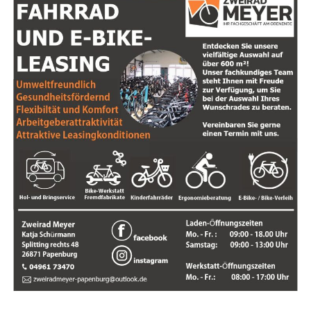
Damit alle Senio­rin­nen und Senio­ren von die­sem Ange­
bot Kennt­nis haben, wird den betref­fen­den Per­so­nen in
den nächs­ten Tagen ein Brief zuge­sandt. Es han­delt sich
dabei aus­schließ­lich um ein Ange­bot zur Unter­stüt­zung
einer Buchung eines Impf­ter­mins. Ein Fahr­dienst kann
nicht gestellt werden.
Ab Mon­tag, den 15. Febru­ar, sind die Mit­ar­bei­te­rin­nen
und Mit­ar­bei­ter unter den Tele­fon­num­mern
04954/801‑2721, 04954/801‑2722 oder
04954/801‑2723
mon­tags bis don­ners­tags in der Zeit
von 9:00 Uhr bis 12:30 Uhr und 13:30 Uhr bis 16:30
Uhr sowie frei­tags in der Zeit von 9:00 bis 13:00
Uhr
zu erreichen.
Anzei­ge: