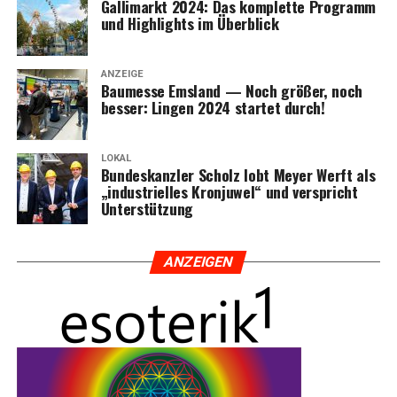
Gal­li­markt 2024: Das kom­plet­te Pro­gramm
und High­lights im Überblick
ANZEIGE
Bau­mes­se Ems­land — Noch grö­ßer, noch
bes­ser: Lin­gen 2024 star­tet durch!
LOKAL
Bun­des­kanz­ler Scholz lobt Mey­er Werft als
„indus­tri­el­les Kron­ju­wel“ und ver­spricht
Unterstützung
ANZEI­GEN