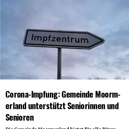
Die hohe Zahl an Infek­tio­nen führt zu einer ent­spre­chend
hohen Zahl von Qua­ran­tä­ne-Anord­nun­gen. In Qua­ran­tä­ne
befin­den sich nun­mehr 998 Personen.
[anzei­ge:]
Coro­na-Imp­fung: Gemein­de Moorm­
er­land unter­stützt Senio­rin­nen und
Senioren
Die Gemein­de Moorm­er­land bie­tet für alle Bür­ge­