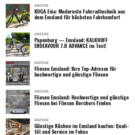
ANZEIGE
KOGA Evia: Moderns­te Fahr­rad­tech­nik aus
dem Ems­land für höchs­ten Fahrkomfort
ANZEIGE
Papen­burg — Ems­land: KALKHOFF
ENDEAVOUR 7.B ADVANCE im Test!
ANZEIGE
Flie­sen Ems­land: Ihre Top-Adres­se für
hoch­wer­ti­ge und güns­ti­ge Fliesen
ANZEIGE
Flie­sen Ems­land: Hoch­wer­ti­ge und güns­ti­ge
Flie­sen bei Flie­sen Bor­chers Finden
ANZEIGE
Güns­ti­ge Küchen im Ems­land kau­fen: Qua­li­
tät und Ser­vice im Fokus