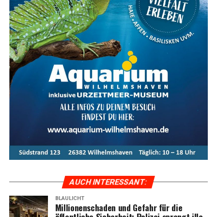
AUCH INTER­ES­SANT:
BLAULICHT
Mil­lio­nen­scha­den und Gefahr für die
öffent­li­che Sicher­heit: Poli­zei sprengt ille­