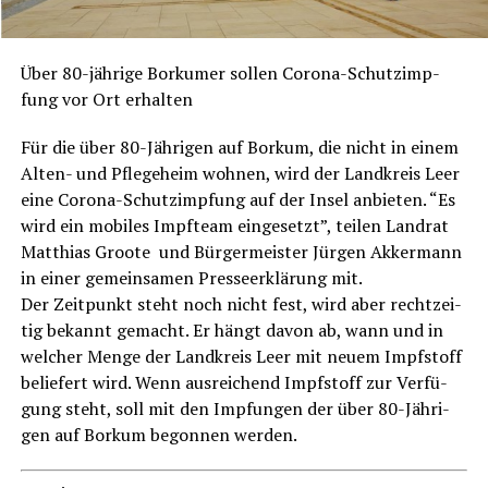
Über 80-jäh­ri­ge Bor­ku­mer sol­len Coro­na-Schutz­imp­
fung vor Ort erhalten
Für die über 80-Jäh­ri­gen auf Bor­kum, die nicht in einem
Alten- und Pfle­ge­heim woh­nen, wird der Land­kreis Leer
eine Coro­na-Schutz­imp­fung auf der Insel anbie­ten. “Es
wird ein mobi­les Impf­team ein­ge­setzt”, tei­len Land­rat
Mat­thi­as Groo­te und Bür­ger­meis­ter Jür­gen Akker­mann
in einer gemein­sa­men Pres­se­er­klä­rung mit.
Der Zeit­punkt steht noch nicht fest, wird aber recht­zei­
tig bekannt gemacht. Er hängt davon ab, wann und in
wel­cher Men­ge der Land­kreis Leer mit neu­em Impf­stoff
belie­fert wird. Wenn aus­rei­chend Impf­stoff zur Ver­fü­
gung steht, soll mit den Imp­fun­gen der über 80-Jäh­ri­
gen auf Bor­kum begon­nen werden.