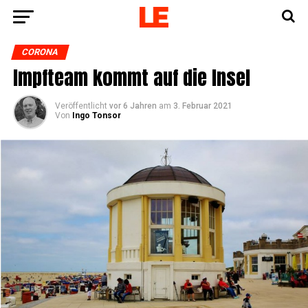
CORONA
Impf­team kommt auf die Insel
Veröffentlicht
vor 6 Jahren
am
3. Februar 2021
Von
Ingo Tonsor