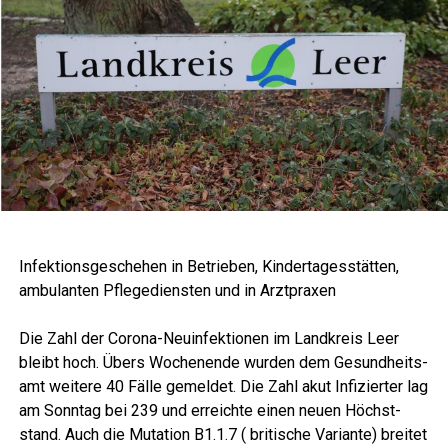
Infek­ti­ons­ge­sche­hen in Betrie­ben, Kin­der­ta­ges­stät­ten,
ambu­lan­ten Pfle­ge­diens­ten und in Arztpraxen
Die Zahl der Coro­na-Neu­in­fek­tio­nen im Land­kreis Leer
bleibt hoch. Übers Wochen­en­de wur­den dem Gesund­heits­
amt wei­te­re 40 Fäl­le gemel­det. Die Zahl akut Infi­zier­ter lag
am Sonn­tag bei 239 und erreich­te einen neu­en Höchst­
stand. Auch die Muta­ti­on B1.1.7 ( bri­ti­sche Vari­an­te) brei­tet