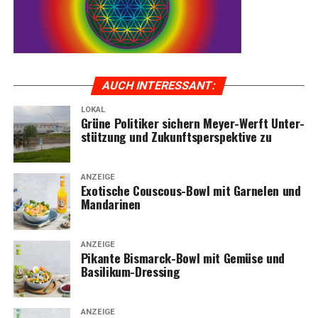
AUCH INTER­ES­SANT:
LOKAL
Grü­ne Poli­ti­ker sichern Mey­er-Werft Unter­
stüt­zung und Zukunfts­per­spek­ti­ve zu
ANZEIGE
Exo­ti­sche Cous­cous-Bowl mit Gar­ne­len und
Mandarinen
ANZEIGE
Pikan­te Bis­marck-Bowl mit Gemü­se und
Basilikum-Dressing
ANZEIGE