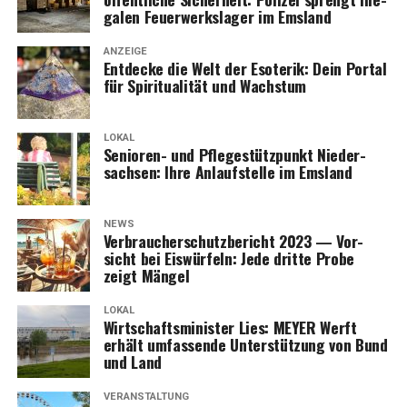
ga­len Feu­er­werks­la­ger im Emsland
ANZEIGE
Ent­de­cke die Welt der Eso­te­rik: Dein Por­tal
für Spi­ri­tua­li­tät und Wachstum
LOKAL
Senio­ren- und Pfle­ge­stütz­punkt Nie­der­
sach­sen: Ihre Anlauf­stel­le im Emsland
NEWS
Ver­brau­cher­schutz­be­richt 2023 — Vor­
sicht bei Eis­wür­feln: Jede drit­te Pro­be
zeigt Mängel
LOKAL
Wirt­schafts­mi­nis­ter Lies: MEYER Werft
erhält umfas­sen­de Unter­stüt­zung von Bund
und Land
VERANSTALTUNG