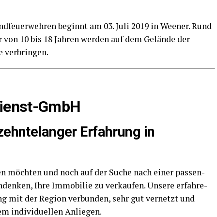
gend­feu­er­weh­ren beginnt am 03. Juli 2019 in Wee­ner. Rund
r von 10 bis 18 Jah­ren wer­den auf dem Gelän­de der
ge verbringen.
­dienst-GmbH
­zehn­te­lan­ger Erfah­rung in
en möch­ten und noch auf der Suche nach einer pas­sen­
den­ken, Ihre Immo­bi­lie zu ver­kau­fen. Unse­re erfah­re­
g mit der Regi­on ver­bun­den, sehr gut ver­netzt und
em indi­vi­du­el­len Anliegen.