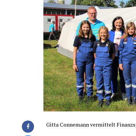
Git­ta Con­ne­mann ver­mit­telt Finanz­s