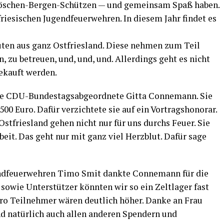
chen-Ber­gen-Schüt­zen — und gemein­sam Spaß haben.
frie­si­schen Jugend­feu­er­weh­ren. In die­sem Jahr fin­det es
­ten aus ganz Ost­fries­land. Die­se neh­men zum Teil
n, zu betreu­en, und, und, und. Aller­dings geht es nicht
ekauft werden.
ie CDU-Bun­des­tags­ab­ge­ord­ne­te Git­ta Con­ne­mann. Sie
00 Euro. Dafür ver­zich­te­te sie auf ein Vor­trags­ho­no­rar.
n Ost­fries­land gehen nicht nur für uns durchs Feu­er. Sie
r­beit. Das geht nur mit ganz viel Herz­blut. Dafür sage
end­feu­er­weh­ren Timo Smit dank­te Con­ne­mann für die
sowie Unter­stüt­zer könn­ten wir so ein Zelt­la­ger fast
pro Teil­neh­mer wären deut­lich höher. Dan­ke an Frau
d natür­lich auch allen ande­ren Spen­dern und