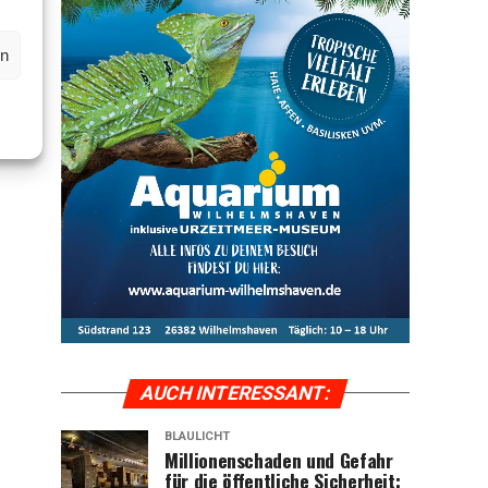
en
AUCH INTER­ES­SANT:
BLAULICHT
Mil­lio­nen­scha­den und Gefahr
für die öffent­li­che Sicher­heit: