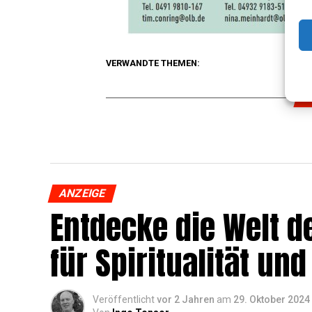
VERWANDTE THEMEN:
A
ANZEIGE
Ent­de­cke die Welt de
für Spi­ri­tua­li­tät 
Veröffentlicht
vor 2 Jahren
am
29. Oktober 2024