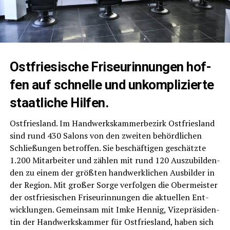
Ost­frie­si­sche Fri­seu­rin­nun­gen hof­
fen auf schnel­le und unkom­pli­zier­te
staat­li­che Hilfen.
Ost­fries­land. Im Hand­werks­kam­mer­be­zirk Ost­fries­land
sind rund 430 Salons von den zwei­ten behörd­li­chen
Schlie­ßun­gen betrof­fen. Sie beschäf­ti­gen geschätz­te
1.200 Mit­ar­bei­ter und zäh­len mit rund 120 Aus­zu­bil­den­
den zu einem der größ­ten hand­werk­li­chen Aus­bil­der in
der Regi­on. Mit gro­ßer Sor­ge ver­fol­gen die Ober­meis­ter
der ost­frie­si­schen Fri­seu­rin­nun­gen die aktu­el­len Ent­
wick­lun­gen. Gemein­sam mit Imke Hen­nig, Vize­prä­si­den­
tin der Hand­werks­kam­mer für Ost­fries­land, haben sich