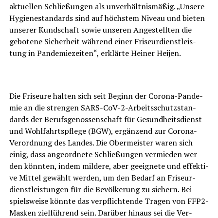
aktu­el­len Schlie­ßun­gen als unver­hält­nis­mä­ßig. „Unse­re
Hygie­ne­stan­dards sind auf höchs­tem Niveau und bie­ten
unse­rer Kund­schaft sowie unse­ren Ange­stell­ten die
gebo­te­ne Sicher­heit wäh­rend einer Fri­seur­dienst­leis­
tung in Pan­de­mie­zei­ten“, erklär­te Hei­ner Heijen.
Die Fri­seu­re hal­ten sich seit Beginn der Coro­na-Pan­de­
mie an die stren­gen SARS-CoV-2-Arbeits­schutz­stan­
dards der Berufs­ge­nos­sen­schaft für Gesund­heits­dienst
und Wohl­fahrts­pfle­ge (BGW), ergän­zend zur Coro­na-
Ver­ord­nung des Lan­des. Die Ober­meis­ter waren sich
einig, dass ange­ord­ne­te Schlie­ßun­gen ver­mie­den wer­
den könn­ten, indem mil­de­re, aber geeig­ne­te und effek­ti­
ve Mit­tel gewählt wer­den, um den Bedarf an Fri­seur­
dienst­leis­tun­gen für die Bevöl­ke­rung zu sichern. Bei­
spiels­wei­se könn­te das ver­pflich­ten­de Tra­gen von FFP2-
Mas­ken ziel­füh­rend sein. Dar­über hin­aus sei die Ver­