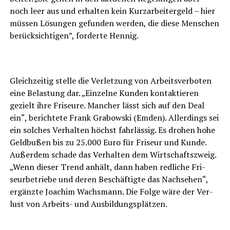
noch leer aus und erhal­ten kein Kurz­ar­bei­ter­geld – hier
müs­sen Lösun­gen gefun­den wer­den, die die­se Men­schen
berück­sich­ti­gen”, for­der­te Hennig.
Gleich­zei­tig stel­le die Ver­let­zung von Arbeits­ver­bo­ten
eine Belas­tung dar. „Ein­zel­ne Kun­den kon­tak­tie­ren
gezielt ihre Fri­seu­re. Man­cher lässt sich auf den Deal
ein“, berich­te­te Frank Gra­bow­ski (Emden). Aller­dings sei
ein sol­ches Ver­hal­ten höchst fahr­läs­sig. Es dro­hen hohe
Geld­bu­ßen bis zu 25.000 Euro für Fri­seur und Kun­de.
Außer­dem scha­de das Ver­hal­ten dem Wirt­schafts­zweig.
„Wenn die­ser Trend anhält, dann haben red­li­che Fri­
seur­be­trie­be und deren Beschäf­tig­te das Nach­se­hen“,
ergänz­te Joa­chim Wachs­mann. Die Fol­ge wäre der Ver­
lust von Arbeits- und Ausbildungsplätzen.