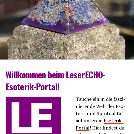
Will­kom­men beim LeserECHO-
Esoterik-Portal!
Tau­che ein in die fas­zi­
nie­ren­de Welt der Eso­
te­rik und Spi­ri­tua­li­tät
auf unse­rem
Eso­te­rik-
Por­tal
! Hier fin­dest du