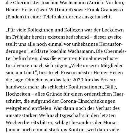
die Ober­meis­ter Joa­chim Wachs­mann (Aurich-Nor­den),
Hei­ner Hei­jen (Leer-Witt­mund) sowie Frank Gra­bow­ski
(Emden) in einer Tele­fon­kon­fe­renz ausgetauscht.
„Für vie­le Kol­le­gin­nen und Kol­le­gen war der Lock­down
im Früh­jahr bereits exis­tenz­be­dro­hend – die­ser zwei­te
stellt uns alle noch ein­mal vor unbe­kann­te Her­aus­for­
de­run­gen“, erklär­te Joa­chim Wachs­mann. Die Ober­meis­
ter befürch­ten, dass die erneu­ten Ein­nah­me­ver­lus­te
Insol­ven­zen nach sich zögen. „Vie­le unse­rer Mit­glie­der
sind am Limit“, beschrieb Fri­seur­meis­ter Hei­ner Hei­jen
die Lage. Ohne­hin war das Jahr 2020 für das Fri­seur­
hand­werk mehr als schlecht: Kon­fir­ma­tio­nen, Bäl­le,
Hoch­zei­ten – alles Grün­de für einen ordent­li­chen Haar­
schnitt, die auf­grund der Coro­na-Ein­schrän­kun­gen
weit­ge­hend ent­fie­len. War dann noch der Ver­lust des
umsatz­star­ken Weih­nachts­ge­schäfts in den letz­ten
Wochen bereits bit­ter, schlägt beson­ders der Monat
Janu­ar noch ein­mal stark ins Kon­tor, „weil dann vie­le