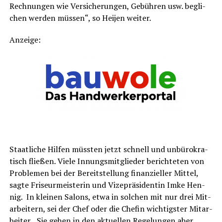
Rech­nun­gen wie Ver­si­che­run­gen, Gebüh­ren usw. begli­
chen wer­den müs­sen“, so Hei­jen weiter.
Anzei­ge:
Staat­li­che Hil­fen müss­ten jetzt schnell und unbü­ro­kra­
tisch flie­ßen. Vie­le Innungs­mit­glie­der berich­te­ten von
Pro­ble­men bei der Bereit­stel­lung finan­zi­el­ler Mit­tel,
sag­te Fri­seur­meis­te­rin und Vize­prä­si­den­tin Imke Hen­
nig. In klei­nen Salons, etwa in sol­chen mit nur drei Mit­
ar­bei­tern, sei der Chef oder die Che­fin wich­tigs­ter Mit­ar­
bei­ter. „Sie gehen in den aktu­el­len Rege­lun­gen aber