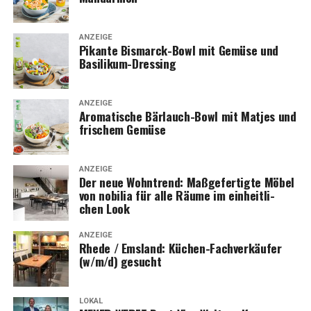
ANZEIGE
Pikan­te Bis­marck-Bowl mit Gemü­se und
Basilikum-Dressing
ANZEIGE
Aro­ma­ti­sche Bär­lauch-Bowl mit Mat­jes und
fri­schem Gemüse
ANZEIGE
Der neue Wohn­trend: Maß­ge­fer­tig­te Möbel
von nobi­lia für alle Räu­me im ein­heit­li­
chen Look
ANZEIGE
Rhe­de / Ems­land: Küchen-Fach­ver­käu­fer
(w/m/d) gesucht
LOKAL