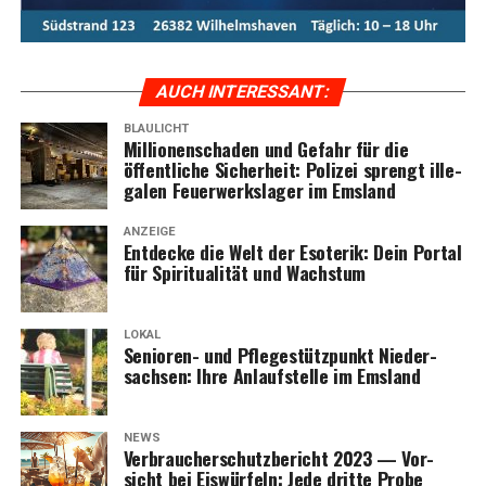
AUCH INTER­ES­SANT:
BLAULICHT
Mil­lio­nen­scha­den und Gefahr für die
öffent­li­che Sicher­heit: Poli­zei sprengt ille­
ga­len Feu­er­werks­la­ger im Emsland
ANZEIGE
Ent­de­cke die Welt der Eso­te­rik: Dein Por­tal
für Spi­ri­tua­li­tät und Wachstum
LOKAL
Senio­ren- und Pfle­ge­stütz­punkt Nie­der­
sach­sen: Ihre Anlauf­stel­le im Emsland
NEWS
Ver­brau­cher­schutz­be­richt 2023 — Vor­
sicht bei Eis­wür­feln: Jede drit­te Pro­be