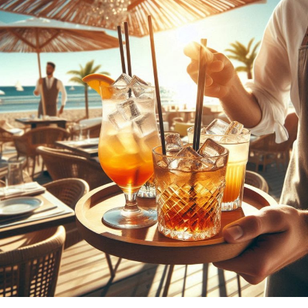
zu harmonisieren.
Medi­ta­ti­on und Acht­sam­keit
: Erhal­te umfas­
sen­de Anlei­tun­gen, Tech­ni­ken und Tipps zur
För­de­rung von inne­rer Ruhe und Klar­heit. Von
geführ­ten Medi­ta­tio­nen bis hin zu Acht­sam­keits­
übun­gen – fin­de her­aus, wie du stress­frei­er leben
und dei­nen Fokus schär­fen kannst.
Astro­lo­gie
: Erkun­de die tie­fe­re Bedeu­tung der
Ster­ne und Pla­ne­ten und wie sie dein Leben
beein­flus­sen. Ler­ne, dein Geburts­ho­ro­skop zu
ver­ste­hen und wie astro­lo­gi­sche Aspek­te dir hel­
fen kön­nen, Her­aus­for­de­run­gen zu meis­tern und
Chan­cen zu erkennen.
Tarot und Wahr­sa­ge­rei
: Tau­che ein in die Kunst
des Kar­ten­le­gens und ent­de­cke ande­re divin­a­to­