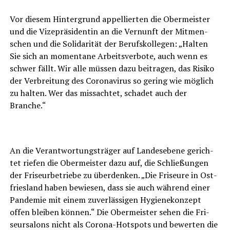
Vor die­sem Hin­ter­grund appel­lier­ten die Ober­meis­ter
und die Vize­prä­si­den­tin an die Ver­nunft der Mit­men­
schen und die Soli­da­ri­tät der Berufs­kol­le­gen: „Hal­ten
Sie sich an momen­ta­ne Arbeits­ver­bo­te, auch wenn es
schwer fällt. Wir alle müs­sen dazu bei­tra­gen, das Risi­ko
der Ver­brei­tung des Coro­na­vi­rus so gering wie mög­lich
zu hal­ten. Wer das miss­ach­tet, scha­det auch der
Branche.“
An die Ver­ant­wor­tungs­trä­ger auf Lan­des­ebe­ne gerich­
tet rie­fen die Ober­meis­ter dazu auf, die Schlie­ßun­gen
der Fri­seur­be­trie­be zu über­den­ken. „Die Fri­seu­re in Ost­
fries­land haben bewie­sen, dass sie auch wäh­rend einer
Pan­de­mie mit einem zuver­läs­si­gen Hygie­ne­kon­zept
offen blei­ben kön­nen.“ Die Ober­meis­ter sehen die Fri­
seur­sa­lons nicht als Coro­na-Hot­spots und bewer­ten die