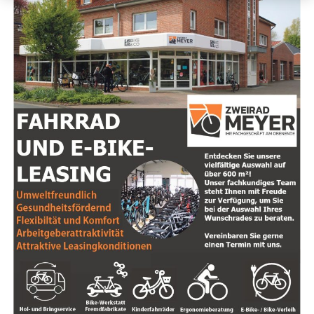
Verbraucherschutzbericht
Mys­ti­sche Tra­di­tio­nen
: Erhal­te Ein­bli­cke in ver­
Im aktu­el­len Ver­brau­cher­schutz­be­richt 2023 erfah­ren
schie­de­ne spi­ri­tu­el­le Leh­ren, von Scha­ma­nis­mus
wir, dass 47 Pro­ben von Eis­wür­feln und Crus­hed Ice aus
bis zur Kab­ba­la. Ent­de­cke, wie unter­schied­li­che
Gas­tro­no­mie­be­trie­ben unter­sucht wur­den. Das Ergeb­
Kul­tu­ren Spi­ri­tua­li­tät inter­pre­tie­ren und wel­che
nis: In 16 die­ser Pro­ben wur­den auf­fäl­lig hohe Gehal­te
Prak­ti­ken dir neue Per­spek­ti­ven bie­ten können.
an Mikro­or­ga­nis­men fest­ge­stellt, und 6 Pro­ben wie­sen
zusätz­lich sen­so­ri­sche Auf­fäl­lig­kei­ten auf, dar­un­ter
Selbst­ent­wick­lung
: Lass dich von Tipps zur För­
gefähr­li­che coli­for­me Kei­me und Ente­ro­kok­ken. Die­se
de­rung von per­sön­li­chem Wachs­tum und Selbst­
hohen Wer­te deu­ten auf poten­zi­el­le Schwach­stel­len in
be­wusst­sein inspi­rie­ren. Ler­ne, wie du nega­ti­ve
der Rei­ni­gung und Hygie­ne­pra­xis der Eis­wür­fel­ma­schi­
Glau­bens­sät­ze trans­for­mie­ren und dei­ne Zie­le
nen hin.
mit mehr Klar­heit und Zuver­sicht ver­fol­gen
kannst.
Der Rat des LAVES
Natur­heil­kun­de
: Erkun­de die Ver­bin­dun­gen zwi­
„Erhöh­te Gehal­te an Mikro­or­ga­nis­men in Eis­wür­feln
schen Spi­ri­tua­li­tät und Gesund­heit, ein­schließ­
kön­nen auf unzu­rei­chen­de Rei­ni­gung der Maschi­nen
lich Heil­kräu­tern und alter­na­ti­ven Heil­me­tho­den.
und man­geln­de Hygie­ne hin­wei­sen“, erläu­tert Prof. Dr.
Fin­de her­aus, wie natür­li­che Heil­mit­tel dein
Eber­hard Haun­horst, Prä­si­dent des LAVES. Die Ergeb­nis­
Wohl­be­fin­den unter­stüt­zen können.
se machen deut­lich, dass Ver­brau­cher nicht nur auf die