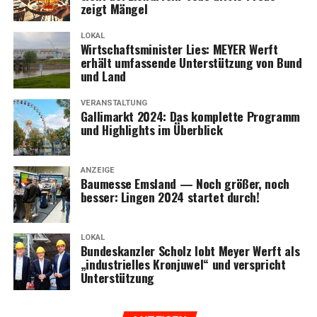
zeigt Mängel
LOKAL
Wirt­schafts­mi­nis­ter Lies: MEYER Werft
erhält umfas­sen­de Unter­stüt­zung von Bund
und Land
VERANSTALTUNG
Gal­li­markt 2024: Das kom­plet­te Pro­gramm
und High­lights im Überblick
ANZEIGE
Bau­mes­se Ems­land — Noch grö­ßer, noch
bes­ser: Lin­gen 2024 star­tet durch!
LOKAL
Bun­des­kanz­ler Scholz lobt Mey­er Werft als
„indus­tri­el­les Kron­ju­wel“ und ver­spricht
Unterstützung