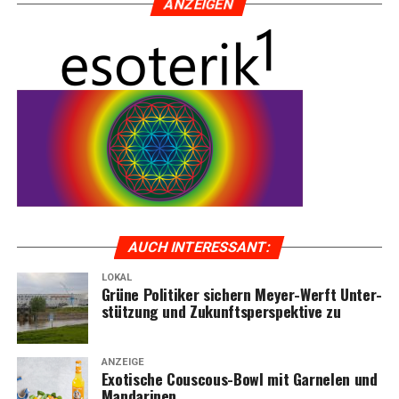
ANZEI­GEN
AUCH INTER­ES­SANT:
LOKAL
Grü­ne Poli­ti­ker sichern Mey­er-Werft Unter­
stüt­zung und Zukunfts­per­spek­ti­ve zu
ANZEIGE
Exo­ti­sche Cous­cous-Bowl mit Gar­ne­len und
Mandarinen