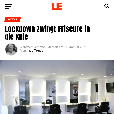
NEWS
Lock­down zwingt Fri­seu­re in
die Knie
Veröffentlicht
vor 6 Jahren
am
11. Januar 2021
Von
Ingo Tonsor