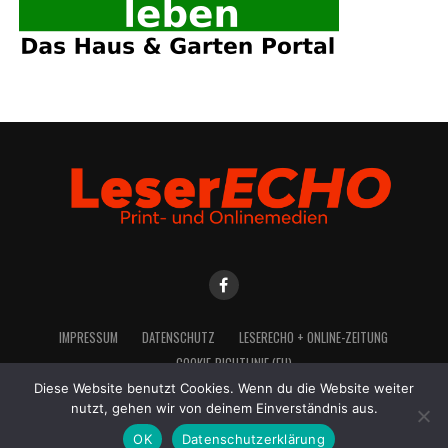
IMPRES­SUM
DATEN­SCHUTZ
LESE­R­ECHO + ONLINE-ZEITUNG
COO­KIE-RICH­T­­LI­­NIE (EU)
Diese Website benutzt Cookies. Wenn du die Website weiter
nutzt, gehen wir von deinem Einverständnis aus.
OK
Datenschutzerklärung
2021 LeserEcho Verlag