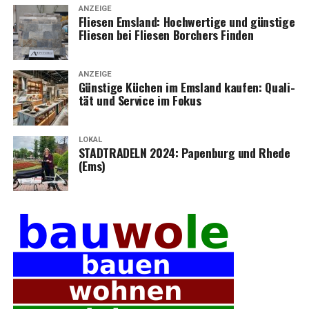
ANZEIGE
Flie­sen Ems­land: Hoch­wer­ti­ge und güns­ti­ge
Flie­sen bei Flie­sen Bor­chers Finden
ANZEIGE
Güns­ti­ge Küchen im Ems­land kau­fen: Qua­li­
tät und Ser­vice im Fokus
LOKAL
STADTRADELN 2024: Papen­burg und Rhe­de
(Ems)