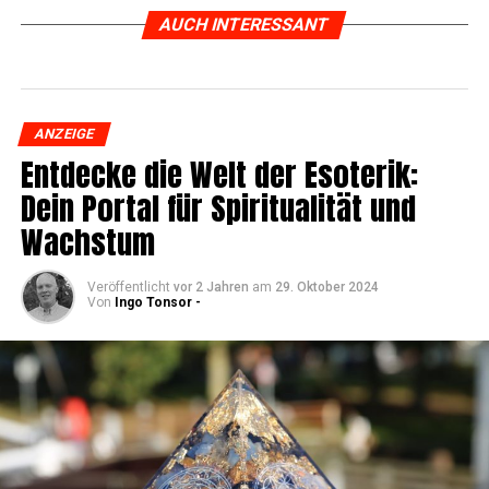
AUCH INTERESSANT
ANZEIGE
Ent­de­cke die Welt der Eso­te­rik:
Dein Por­tal für Spi­ri­tua­li­tät und
Wachstum
Veröffentlicht
vor 2 Jahren
am
29. Oktober 2024
Von
Ingo Tonsor -