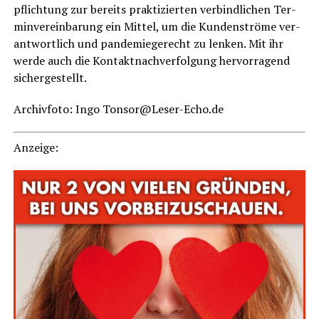
pflich­tung zur bereits prak­ti­zier­ten ver­bind­li­chen Ter­
min­ver­ein­ba­rung ein Mit­tel, um die Kun­den­strö­me ver­
ant­wort­lich und pan­de­mie­ge­recht zu len­ken. Mit ihr
wer­de auch die Kon­takt­nach­ver­fol­gung her­vor­ra­gend
sichergestellt.
Archiv­fo­to: Ingo Tonsor@Leser-Echo.de
Anzei­ge: