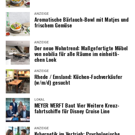
ANZEIGE
Aro­ma­ti­sche Bär­lauch-Bowl mit Mat­jes und
fri­schem Gemüse
ANZEIGE
Der neue Wohn­trend: Maß­ge­fer­tig­te Möbel
von nobi­lia für alle Räu­me im ein­heit­li­
chen Look
ANZEIGE
Rhe­de / Ems­land: Küchen-Fach­ver­käu­fer
(w/m/d) gesucht
LOKAL
MEYER WERFT Baut Vier Wei­te­re Kreuz­
fahrt­schif­fe für Dis­ney Crui­se Line
ANZEIGE
Kyber­ne­tik im Ver­trieb: Psy­cho­lo­gi­sche