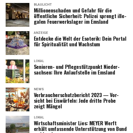
BLAULICHT
Mil­lio­nen­scha­den und Gefahr für die
öffent­li­che Sicher­heit: Poli­zei sprengt ille­
ga­len Feu­er­werks­la­ger im Emsland
ANZEIGE
Ent­de­cke die Welt der Eso­te­rik: Dein Por­tal
für Spi­ri­tua­li­tät und Wachstum
LOKAL
Senio­ren- und Pfle­ge­stütz­punkt Nie­der­
sach­sen: Ihre Anlauf­stel­le im Emsland
NEWS
Ver­brau­cher­schutz­be­richt 2023 — Vor­
sicht bei Eis­wür­feln: Jede drit­te Pro­be
zeigt Mängel
LOKAL
Wirt­schafts­mi­nis­ter Lies: MEYER Werft
erhält umfas­sen­de Unter­stüt­zung von Bund