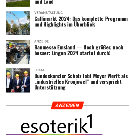
und Land
VERANSTALTUNG
Gal­li­markt 2024: Das kom­plet­te Pro­gramm
und High­lights im Überblick
ANZEIGE
Bau­mes­se Ems­land — Noch grö­ßer, noch
bes­ser: Lin­gen 2024 star­tet durch!
LOKAL
Bun­des­kanz­ler Scholz lobt Mey­er Werft als
„indus­tri­el­les Kron­ju­wel“ und ver­spricht
Unterstützung
ANZEI­GEN