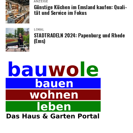
ANZEIGE
Güns­ti­ge Küchen im Ems­land kau­fen: Qua­li­
tät und Ser­vice im Fokus
LOKAL
STADTRADELN 2024: Papen­burg und Rhe­de
(Ems)