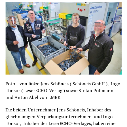
Foto – von links: Jens Schön­eis ( Schön­eis GmbH ) , Ingo
Ton­sor ( Lese­r­ECHO-Ver­lag ) sowie Ste­fan Poll­mann
und Anton Abel von LMBK
Die bei­den Unter­neh­mer Jens Schön­eis, Inha­ber des
gleich­na­mi­gen Ver­pa­ckungs­un­ter­neh­men und Ingo
Ton­sor, Inha­ber des Lese­r­ECHO-Ver­la­ges, haben eine