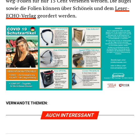
weg-Foli­en für nur 15 Cent ver­se­hen wer­den. Die Bügel
sowie die Foli­en kön­nen über Schön­eis und dem
Lese­r­
ECHO-Ver­lag
geor­dert werden.
VERWANDTE THEMEN:
AUCH INTERESSANT