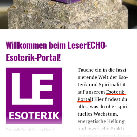
Will­kom­men beim LeserECHO-
Esoterik-Portal!
Tau­che ein in die fas­zi­
nie­ren­de Welt der Eso­
te­rik und Spi­ri­tua­li­tät
auf unse­rem
Eso­te­rik-
Por­tal
! Hier fin­dest du
alles, was du über spi­ri­
tu­el­les Wachs­tum,
ener­ge­ti­sche Hei­lung
und mys­ti­sche Prak­ti­
Eso­te­rik Por­tal Deutschland
ken wis­sen musst. Unser