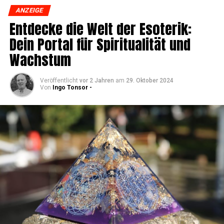
ANZEIGE
Ent­de­cke die Welt der Eso­te­rik:
Dein Por­tal für Spi­ri­tua­li­tät und
Wachstum
Veröffentlicht
vor 2 Jahren
am
29. Oktober 2024
Von
Ingo Tonsor -