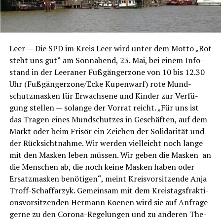
Leer — Die SPD im Kreis Leer wird unter dem Mot­to „Rot
steht uns gut“ am Sonn­abend, 23. Mai, bei einem Info­
stand in der Leera­ner Fuß­gän­ger­zo­ne von 10 bis 12.30
Uhr (Fußgängerzone/Ecke Kupen­warf) rote Mund­
schutz­mas­ken für Erwach­se­ne und Kin­der zur Ver­fü­
gung stel­len — solan­ge der Vor­rat reicht. „Für uns ist
das Tra­gen eines Mund­schut­zes in Geschäf­ten, auf dem
Markt oder beim Fri­sör ein Zei­chen der Soli­da­ri­tät und
der Rück­sicht­nah­me. Wir wer­den viel­leicht noch lan­ge
mit den Mas­ken leben müs­sen. Wir geben die Mas­ken an
die Men­schen ab, die noch kei­ne Mas­ken haben oder
Ersatz­mas­ken benö­ti­gen“, meint Kreis­vor­sit­zen­de Anja
Troff-Schaffar­zyk. Gemein­sam mit dem Kreis­tags­frak­ti­
ons­vor­sit­zen­den Her­mann Koe­nen wird sie auf Anfra­ge
ger­ne zu den Coro­na-Rege­lun­gen und zu ande­ren The­