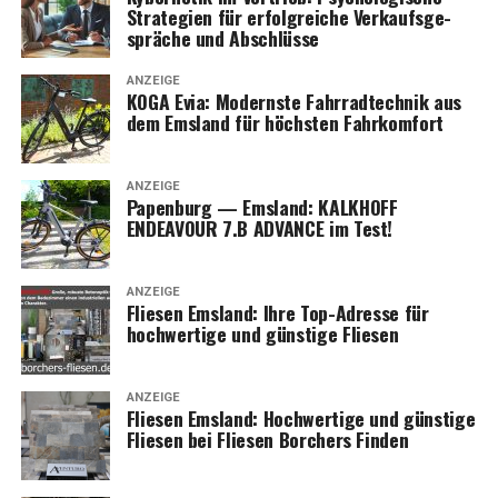
Stra­te­gien für erfolg­rei­che Ver­kaufs­ge­
sprä­che und Abschlüsse
ANZEIGE
KOGA Evia: Moderns­te Fahr­rad­tech­nik aus
dem Ems­land für höchs­ten Fahrkomfort
ANZEIGE
Papen­burg — Ems­land: KALKHOFF
ENDEAVOUR 7.B ADVANCE im Test!
ANZEIGE
Flie­sen Ems­land: Ihre Top-Adres­se für
hoch­wer­ti­ge und güns­ti­ge Fliesen
ANZEIGE
Flie­sen Ems­land: Hoch­wer­ti­ge und güns­ti­ge
Flie­sen bei Flie­sen Bor­chers Finden