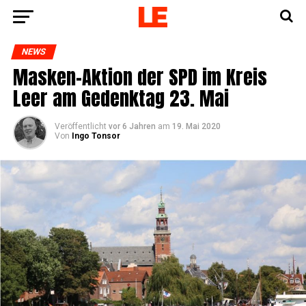
NEWS
Mas­ken-Akti­on der SPD im Kreis
Leer am Gedenk­tag 23. Mai
Veröffentlicht
vor 6 Jahren
am
19. Mai 2020
Von
Ingo Tonsor