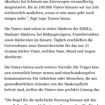
tik­schutz bei Schön­eis aus Ester­we­gen ver­sand­fer­tig
aus­ge­stat­tet. Bis zu 100.000 Visie­re kön­nen wir zur Zeit
wöchent­lich aus­lie­fern, wenn es sein muss geht noch
eini­ges mehr “, fügt Ingo Ton­sor hinzu.
Die Visie­re sind schon in vie­len Märk­ten der EDEKA,
Mar­kant-Märk­ten, bei Bil­dungs­trä­gern, Fri­sör­be­trie­ben
sowie Bäcke­rei­en im Ein­satz. Täg­lich erschlie­ßen die
Unter­neh­mer neue Ein­satz­be­rei­che für das nur 25
Gramm leich­te Visier, wel­ches Nase, Mund und Augen
abschirmt.
Die Visie­re bie­ten noch wei­te­re Vor­tei­le. Die Trä­ger kön­
nen wesent­lich bes­ser atmen und ein­schrän­kungs­frei
kom­mu­ni­zie­ren. Für Gehör­lo­se oder Men­schen, die aus
gesund­heit­li­chen Grün­den von der Mas­ken­pflicht
befreit sind, stel­len die Visie­re eine per­fek­te Lösung dar.
*Die Bügel für die mehr­fa­che Nut­zung kön­nen mit Ein­