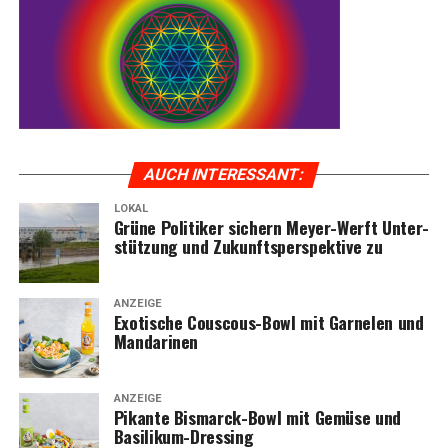
AUCH INTER­ES­SANT:
LOKAL
Grü­ne Poli­ti­ker sichern Mey­er-Werft Unter­
stüt­zung und Zukunfts­per­spek­ti­ve zu
ANZEIGE
Exo­ti­sche Cous­cous-Bowl mit Gar­ne­len und
Mandarinen
ANZEIGE
Pikan­te Bis­marck-Bowl mit Gemü­se und
Basilikum-Dressing