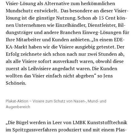
Visier-Lösung als Alter­na­ti­ve zum her­kömm­li­chen
Mund­schutz ent­wi­ckelt. Das beson­de­re an die­ser Visier­
lö­sung ist die güns­ti­ge Nut­zung. Schon ab 15 Cent kön­
nen Unter­neh­men wie Ein­zel­händ­ler, Dienst­leis­ter, Bil­
dungs­trä­ger und ande­re Bran­chen Ein­weg-Lösun­gen für
Ihre Mit­ar­bei­ter und Kun­den anbie­ten. „In einem EDE­
KA-Markt haben wir die Visie­re aus­gie­big getes­tet. Der
Erfolg zeich­ne­te sich schon nach nur zwei Stun­den ab,
als alle Visie­re sofort aus­ver­kauft waren, obwohl die­se
zuerst als Leih­vi­sie­re ange­dacht waren. Die Kun­den
woll­ten das Visier ein­fach nicht abge­ben“ so Jens
Schöneis.
Pla­kat-Akti­on – Visie­re zum Schutz von Nasen‑, Mund- und
Augenbereich
„Die Bügel wer­den in Leer von LMBK Kunst­stoff­tech­nik
im Spritz­guss­ver­fah­ren pro­du­ziert und mit einem Plas­