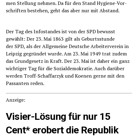
men Stel­lung neh­men. Da für den Stand Hygie­ne-Vor­
schrif­ten bestehen, geht das aber nur mit Abstand.
Der Tag des Info­stan­des ist von der SPD bewusst
gewählt: Der 23. Mai 1863 gilt als Geburts­stun­de
der SPD, als der All­ge­mei­ne Deut­sche Arbei­ter­ver­ein in
Leip­zig gegrün­det wur­de. Am 23. Mai 1949 trat zudem
das Grund­ge­setz in Kraft. Der 23. Mai ist daher ein ganz
wich­ti­ger Tag für die Sozi­al­de­mo­kra­tie. Auch dar­über
wer­den Troff-Schaffar­zyk und Koe­nen ger­ne mit den
Pas­san­ten reden.
Anzei­ge:
Visier-Lösung für nur 15
Cent* erobert die Republik