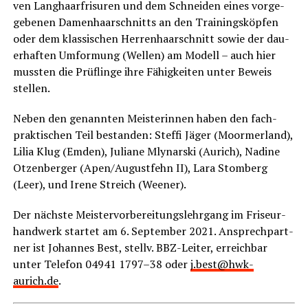
ven Lang­haar­fri­su­ren und dem Schnei­den eines vor­ge­
ge­be­nen Damen­haar­schnitts an den Trai­nings­köp­fen
oder dem klas­si­schen Her­ren­haar­schnitt sowie der dau­
er­haf­ten Umfor­mung (Wel­len) am Modell – auch hier
muss­ten die Prüf­lin­ge ihre Fähig­kei­ten unter Beweis
stellen.
Neben den genann­ten Meis­te­rin­nen haben den fach­
prak­ti­schen Teil bestan­den: Stef­fi Jäger (Moorm­er­land),
Lilia Klug (Emden), Julia­ne Mly­nar­ski (Aurich), Nadi­ne
Otzen­ber­ger (Apen/Augustfehn II), Lara Stom­berg
(Leer), und Ire­ne Streich (Wee­ner).
Der nächs­te Meis­ter­vor­be­rei­tungs­lehr­gang im Fri­seur­
hand­werk star­tet am 6. Sep­tem­ber 2021. Ansprech­part­
ner ist Johan­nes Best, stellv. BBZ-Lei­ter, erreich­bar
unter Tele­fon 04941 1797–38 oder
j.best@hwk-
aurich.de
.