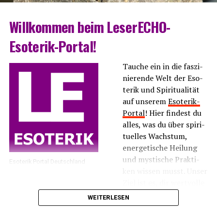
Will­kom­men beim LeserECHO-
Esoterik-Portal!
Tau­che ein in die fas­zi­
nie­ren­de Welt der Eso­
te­rik und Spi­ri­tua­li­tät
auf unse­rem
Eso­te­rik-
Por­tal
! Hier fin­dest du
alles, was du über spi­ri­
tu­el­les Wachs­tum,
ener­ge­ti­sche Hei­lung
und mys­ti­sche Prak­ti­
Eso­te­rik Por­tal Deutschland
ken wis­sen musst. Unser
Ziel ist es, dir wert­vol­le
Infor­ma­tio­nen und
WEITERLESEN
Inspi­ra­tio­nen zu bie­ten, die dir hel­fen, dei­ne inne­re