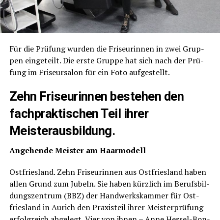
Für die Prü­fung wur­den die Fri­seu­rin­nen in zwei Grup­
pen ein­ge­teilt. Die ers­te Grup­pe hat sich nach der Prü­
fung im Fri­seur­sa­lon für ein Foto aufgestellt.
Zehn Fri­seu­rin­nen bestehen den
fach­prak­ti­schen Teil ihrer
Meisterausbildung.
Ange­hen­de Meis­ter am Haarmodell
Ost­fries­land. Zehn Fri­seu­rin­nen aus Ost­fries­land haben
allen Grund zum Jubeln. Sie haben kürz­lich im Berufs­bil­
dungs­zen­trum (BBZ) der Hand­werks­kam­mer für Ost­
fries­land in Aurich den Pra­xis­teil ihrer Meis­ter­prü­fung
erfolg­reich abge­legt. Vier von ihnen – Anne Hes­sel-Bon­