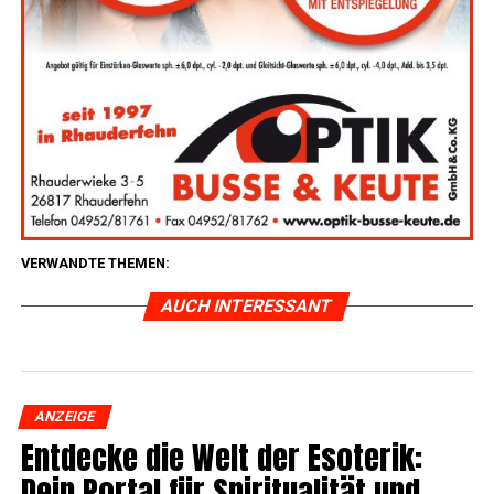
VERWANDTE THEMEN:
AUCH INTERESSANT
ANZEIGE
Ent­de­cke die Welt der Eso­te­rik:
Dein Por­tal für Spi­ri­tua­li­tät und