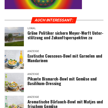
AUCH INTER­ES­SANT:
LOKAL
Grü­ne Poli­ti­ker sichern Mey­er-Werft Unter­
stüt­zung und Zukunfts­per­spek­ti­ve zu
ANZEIGE
Exo­ti­sche Cous­cous-Bowl mit Gar­ne­len und
Mandarinen
ANZEIGE
Pikan­te Bis­marck-Bowl mit Gemü­se und
Basilikum-Dressing
ANZEIGE
Aro­ma­ti­sche Bär­lauch-Bowl mit Mat­jes und
fri­schem Gemüse