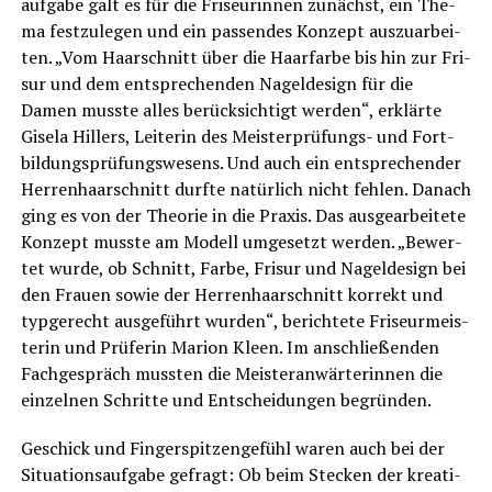
auf­ga­be galt es für die Fri­seu­rin­nen zunächst, ein The­
ma fest­zu­le­gen und ein pas­sen­des Kon­zept aus­zu­ar­bei­
ten. „Vom Haar­schnitt über die Haar­far­be bis hin zur Fri­
sur und dem ent­spre­chen­den Nagel­de­sign für die
Damen muss­te alles berück­sich­tigt wer­den“, erklär­te
Gise­la Hil­lers, Lei­te­rin des Meis­ter­prü­fungs- und Fort­
bil­dungs­prü­fungs­we­sens. Und auch ein ent­spre­chen­der
Her­ren­haar­schnitt durf­te natür­lich nicht feh­len. Danach
ging es von der Theo­rie in die Pra­xis. Das aus­ge­ar­bei­te­te
Kon­zept muss­te am Modell umge­setzt wer­den. „Bewer­
tet wur­de, ob Schnitt, Far­be, Fri­sur und Nagel­de­sign bei
den Frau­en sowie der Her­ren­haar­schnitt kor­rekt und
typ­ge­recht aus­ge­führt wur­den“, berich­te­te Fri­seur­meis­
te­rin und Prü­fe­rin Mari­on Kleen. Im anschlie­ßen­den
Fach­ge­spräch muss­ten die Meis­ter­an­wär­te­rin­nen die
ein­zel­nen Schrit­te und Ent­schei­dun­gen begründen.
Geschick und Fin­ger­spit­zen­ge­fühl waren auch bei der
Situa­ti­ons­auf­ga­be gefragt: Ob beim Ste­cken der krea­ti­