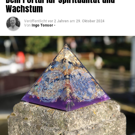
Wachstum
Veröffentlicht
vor 2 Jahren
am
29. Oktober 2024
Von
Ingo Tonsor -