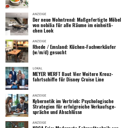
ANZEIGE
Der neue Wohn­trend: Maß­ge­fer­tig­te Möbel
von nobi­lia für alle Räu­me im ein­heit­li­
chen Look
ANZEIGE
Rhe­de / Ems­land: Küchen-Fach­ver­käu­fer
(w/m/d) gesucht
LOKAL
MEYER WERFT Baut Vier Wei­te­re Kreuz­
fahrt­schif­fe für Dis­ney Crui­se Line
ANZEIGE
Kyber­ne­tik im Ver­trieb: Psy­cho­lo­gi­sche
Stra­te­gien für erfolg­rei­che Ver­kaufs­ge­
sprä­che und Abschlüsse
ANZEIGE
KOGA Evia: Moderns­te Fahr­rad­tech­nik aus