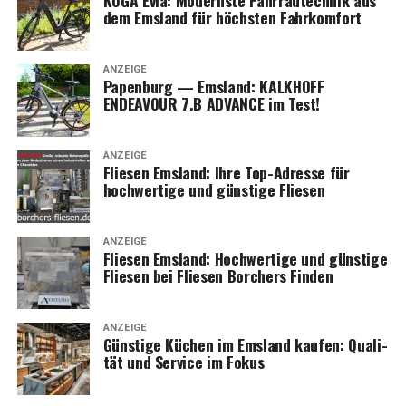
dem Ems­land für höchs­ten Fahrkomfort
ANZEIGE
Papen­burg — Ems­land: KALKHOFF
ENDEAVOUR 7.B ADVANCE im Test!
ANZEIGE
Flie­sen Ems­land: Ihre Top-Adres­se für
hoch­wer­ti­ge und güns­ti­ge Fliesen
ANZEIGE
Flie­sen Ems­land: Hoch­wer­ti­ge und güns­ti­ge
Flie­sen bei Flie­sen Bor­chers Finden
ANZEIGE
Güns­ti­ge Küchen im Ems­land kau­fen: Qua­li­
tät und Ser­vice im Fokus