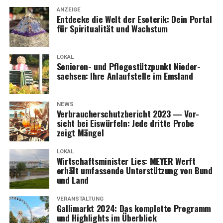
ANZEIGE
Ent­de­cke die Welt der Eso­te­rik: Dein Por­tal
für Spi­ri­tua­li­tät und Wachstum
LOKAL
Senio­ren- und Pfle­ge­stütz­punkt Nie­der­
sach­sen: Ihre Anlauf­stel­le im Emsland
NEWS
Ver­brau­cher­schutz­be­richt 2023 — Vor­
sicht bei Eis­wür­feln: Jede drit­te Pro­be
zeigt Mängel
LOKAL
Wirt­schafts­mi­nis­ter Lies: MEYER Werft
erhält umfas­sen­de Unter­stüt­zung von Bund
und Land
VERANSTALTUNG
Gal­li­markt 2024: Das kom­plet­te Pro­gramm
und High­lights im Überblick