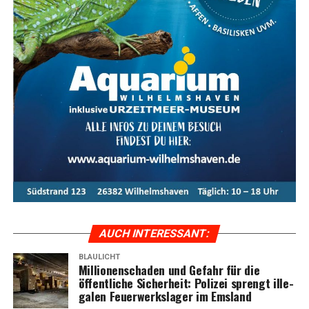
AUCH INTER­ES­SANT:
BLAULICHT
Mil­lio­nen­scha­den und Gefahr für die
öffent­li­che Sicher­heit: Poli­zei sprengt ille­
ga­len Feu­er­werks­la­ger im Emsland