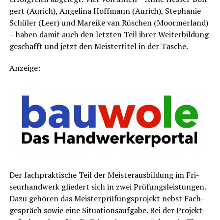
gert (Aurich), Ange­li­na Hoff­mann (Aurich), Ste­pha­nie
Schü­ler (Leer) und Marei­ke van Rüschen (Moorm­er­land)
– haben damit auch den letz­ten Teil ihrer Wei­ter­bil­dung
geschafft und jetzt den Meis­ter­ti­tel in der Tasche.
Anzei­ge:
Der fach­prak­ti­sche Teil der Meis­ter­aus­bil­dung im Fri­
seur­hand­werk glie­dert sich in zwei Prü­fungs­leis­tun­gen.
Dazu gehö­ren das Meis­ter­prü­fungs­pro­jekt nebst Fach­
ge­spräch sowie eine Situa­ti­ons­auf­ga­be. Bei der Pro­jekt­