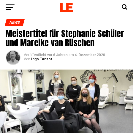
NEWS
Meis­ter­ti­tel für Ste­pha­nie Schü­ler
und Marei­ke van Rüschen
Veröffentlicht
vor 6 Jahren
am
4. Dezember 2020
Von
Ingo Tonsor