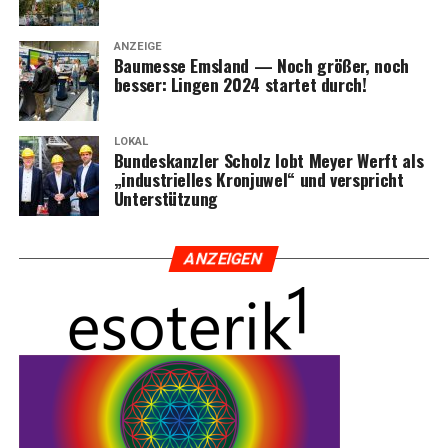
ANZEIGE
Bau­mes­se Ems­land — Noch grö­ßer, noch
bes­ser: Lin­gen 2024 star­tet durch!
LOKAL
Bun­des­kanz­ler Scholz lobt Mey­er Werft als
„indus­tri­el­les Kron­ju­wel“ und ver­spricht
Unterstützung
ANZEI­GEN