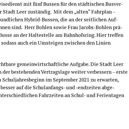
ei­se­dienst mit fünf Bus­sen für den städ­ti­schen Bus­ver­
er Stadt Leer zustän­dig. Mit dem „alten“ Fahr­plan –
und­li­chen Hybrid-Bus­sen, die an der seit­li­chen Auf­
en­nen sind. Herr Boh­len sowie Frau Jacobs-Boh­len prä­
Bus­se an der Hal­te­stel­le am Bahn­hofs­ring. Hier tref­fen
e, sodass auch ein Umstei­gen zwi­schen den Lini­en
ht­ba­re gemein­wirt­schaft­li­che Auf­ga­be. Die Stadt Leer
der bestehen­den Ver­trags­la­ge wei­ter ver­bes­sern – ers­te
 Schul­jah­res­be­ginn im Sep­tem­ber 2021 zu erwar­ten,
bes­ser auf die Schul­an­fangs- und ‑end­zei­ten abge­
r­schied­li­chen Fahr­zei­ten an Schul- und Feri­en­ta­gen