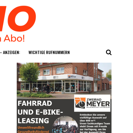
— ANZEIGEN:
WICH­TI­GE RUFNUMMERN