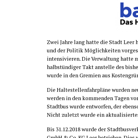
Zwei Jah­re lang hat­te die Stadt Leer h
und der Poli­tik Mög­lich­kei­ten vor­ge­
inten­si­vie­ren. Die Ver­wal­tung hat­te 
halb­stün­di­ger Takt anstel­le des bis­he
wur­de in den Gre­mi­en aus Kos­ten­grü
Die Hal­te­stel­len­fahr­plä­ne wur­den ne
wer­den in den kom­men­den Tagen vor O
Stadt­bus wur­de ent­wor­fen, der eben­s
Nicht zuletzt wur­de ein aktua­li­sier­te
Bis 31.12.2018 wur­de der Stadt­bus­ver­
GmbH & Co. KG Leer betrie­ben. Dies wu