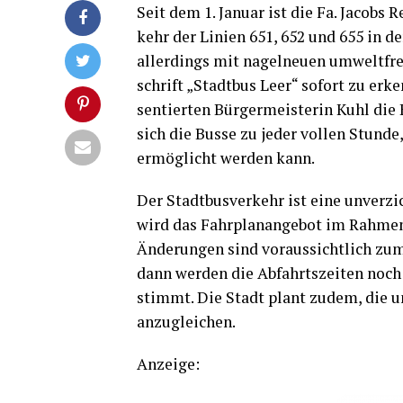
Seit dem 1. Janu­ar ist die Fa. Jacobs R
kehr der Lini­en 651, 652 und 655 in d
aller­dings mit nagel­neu­en umwelt­fre
schrift „Stadt­bus Leer“ sofort zu erk
sen­tier­ten Bür­ger­meis­te­rin Kuhl die 
sich die Bus­se zu jeder vol­len Stun­d
ermög­licht wer­den kann.
Der Stadt­bus­ver­kehr ist eine unver­zic
wird das Fahr­plan­an­ge­bot im Rah­men 
Ände­run­gen sind vor­aus­sicht­lich zum
dann wer­den die Abfahrts­zei­ten noch 
stimmt. Die Stadt plant zudem, die unte
anzugleichen.
Anzei­ge: