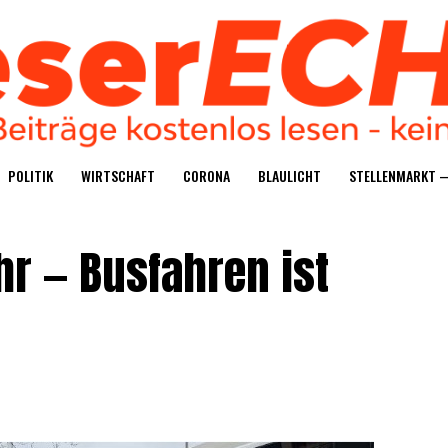
POLI­TIK
WIRT­SCHAFT
CORO­NA
BLAU­LICHT
STEL­LEN­MARKT 
hr — Bus­fah­ren ist