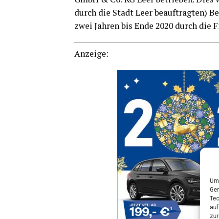
durch die Stadt Leer beauf­trag­ten) Be
zwei Jah­ren bis Ende 2020 durch die F
Anzei­ge:
Um 
Ger
Tec
auf
zur