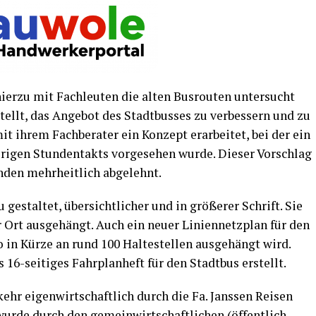
ier­zu mit Fach­leu­ten die alten Bus­rou­ten unter­sucht
stellt, das Ange­bot des Stadt­bus­ses zu ver­bes­sern und zu
mit ihrem Fach­be­ra­ter ein Kon­zept erar­bei­tet, bei der ein
­ri­gen Stun­den­takts vor­ge­se­hen wur­de. Die­ser Vor­schlag
n­den mehr­heit­lich abgelehnt.
u gestal­tet, über­sicht­li­cher und in grö­ße­rer Schrift. Sie
rt aus­ge­hängt. Auch ein neu­er Lini­en­netz­plan für den
o in Kür­ze an rund 100 Hal­te­stel­len aus­ge­hängt wird.
s 16-sei­ti­ges Fahr­plan­heft für den Stadt­bus erstellt.
kehr eigen­wirt­schaft­lich durch die Fa. Jans­sen Rei­sen
r­de durch den gemein­wirt­schaft­li­chen (öffent­lich