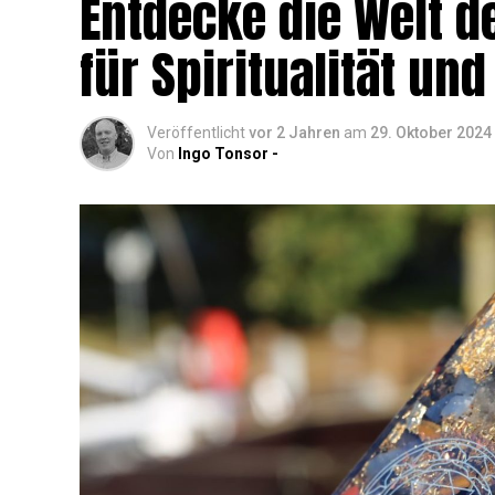
Ent­de­cke die Welt de
für Spi­ri­tua­li­tät 
Veröffentlicht
vor 2 Jahren
am
29. Oktober 2024
Von
Ingo Tonsor -