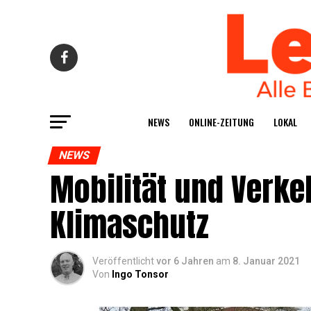
NEWS
ONLINE-ZEI­TUNG
LOKAL
NEWS
Mobi­li­tät und Ver­ke
Klimaschutz
Veröffentlicht
vor 6 Jahren
am
8. Januar 2021
Von
Ingo Tonsor