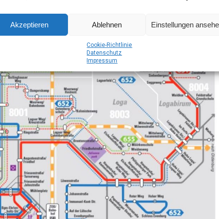
Akzeptieren
Ablehnen
Einstellungen anseh
Coo­kie-Richt­li­nie
Daten­schutz
Impres­sum