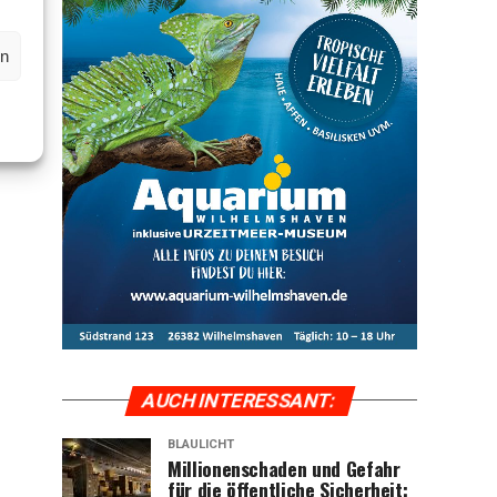
en
AUCH INTER­ES­SANT:
BLAULICHT
Mil­lio­nen­scha­den und Gefahr
für die öffent­li­che Sicher­heit: