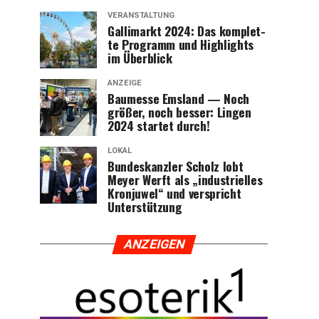
VERANSTALTUNG
Gal­li­markt 2024: Das kom­plet­
te Pro­gramm und High­lights
im Überblick
ANZEIGE
Bau­mes­se Ems­land — Noch
grö­ßer, noch bes­ser: Lin­gen
2024 star­tet durch!
LOKAL
Bun­des­kanz­ler Scholz lobt
Mey­er Werft als „indus­tri­el­les
Kron­ju­wel“ und ver­spricht
Unterstützung
ANZEI­GEN