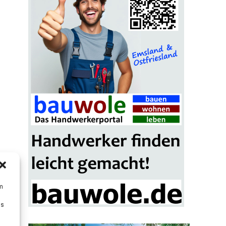
um
Ds