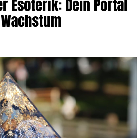
r Eso­te­rik: Dein Por­tal
und Wachstum