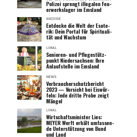
Poli­zei sprengt ille­ga­len Feu­
er­werks­la­ger im Emsland
ANZEIGE
Ent­de­cke die Welt der Eso­te­
rik: Dein Por­tal für Spi­ri­tua­li­
tät und Wachstum
LOKAL
Senio­ren- und Pfle­ge­stütz­
punkt Nie­der­sach­sen: Ihre
Anlauf­stel­le im Emsland
NEWS
Ver­brau­cher­schutz­be­richt
2023 — Vor­sicht bei Eis­wür­
feln: Jede drit­te Pro­be zeigt
Mängel
LOKAL
Wirt­schafts­mi­nis­ter Lies:
MEYER Werft erhält umfas­sen­
de Unter­stüt­zung von Bund
und Land