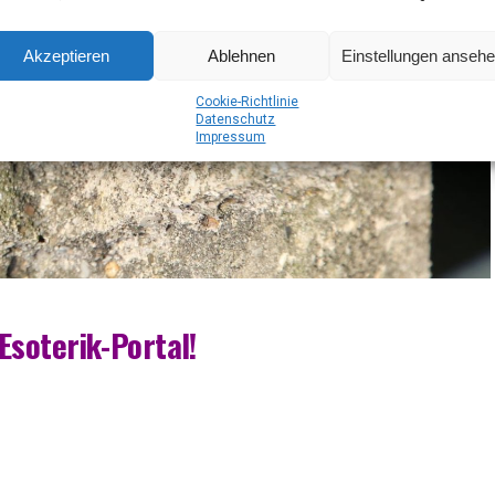
Akzeptieren
Ablehnen
Einstellungen anseh
Coo­kie-Richt­li­nie
Daten­schutz
Impres­sum
Esoterik-Portal!