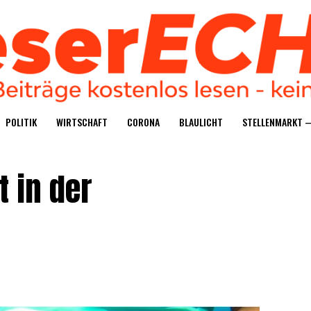
POLI­TIK
WIRT­SCHAFT
CORO­NA
BLAU­LICHT
STEL­LEN­MARKT 
t in der