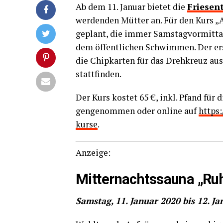
Ab dem 11. Janu­ar bie­tet die
Frie­sen
wer­den­den Müt­ter an. Für den Kurs „A
geplant, die immer Sams­tag­vor­mit­ta
dem öffent­li­chen Schwim­men. Der ers
die Chip­kar­ten für das Dreh­kreuz aus
stattfinden.
Der Kurs kos­tet 65 €, inkl. Pfand für 
gen­ge­nom­men oder online auf
https
kurse
.
Anzei­ge:
Mit­ter­nachts­sauna „R
Sams­tag, 11. Janu­ar 2020 bis 12. Ja