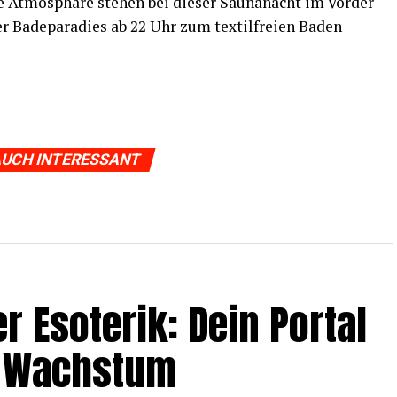
e Atmo­sphä­re ste­hen bei die­ser Sau­n­a­nacht im Vor­der­
r Bade­pa­ra­dies ab 22 Uhr zum tex­til­frei­en Baden
UCH INTERESSANT
r Eso­te­rik: Dein Por­tal
und Wachstum