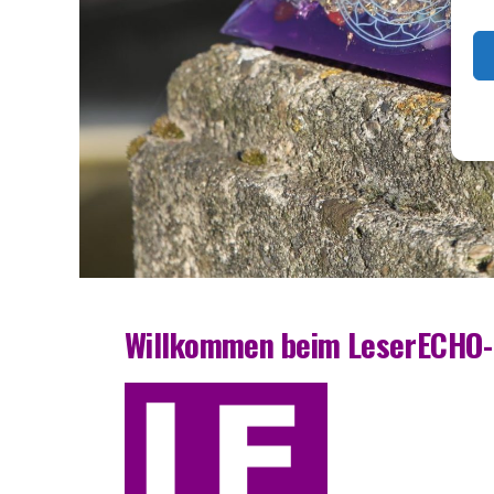
Will­kom­men beim LeserECHO-