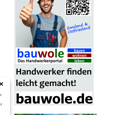
um
Ds