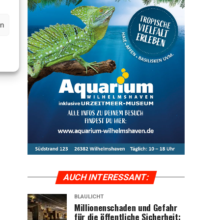
en
AUCH INTER­ES­SANT:
BLAULICHT
Mil­lio­nen­scha­den und Gefahr
für die öffent­li­che Sicher­heit: