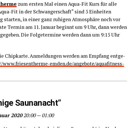
­ther­me
zum ers­ten Mal einen Aqua-Fit Kurs für alle
qua-Fit in der Schwan­ger­schaft“ sind 5 Ein­hei­ten
g star­ten, in einer ganz ruhi­gen Atmo­sphä­re noch vor
­te Ter­min am 11. Janu­ar beginnt um 9 Uhr, dann wer­den
­ge­ge­ben. Die Fol­ge­ter­mi­ne wer­den dann um 9:15 Uhr
die Chip­kar­te. Anmel­dun­gen wer­den am Emp­fang ent­ge­
://www.friesentherme-emden.de/angebote/aquafitness-
uhi­ge Saunanacht“
nu­ar 2020
20:00 — 01:00