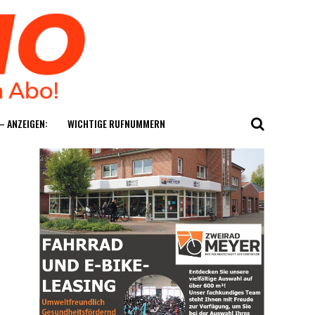
— ANZEIGEN:
WICH­TI­GE RUFNUMMERN