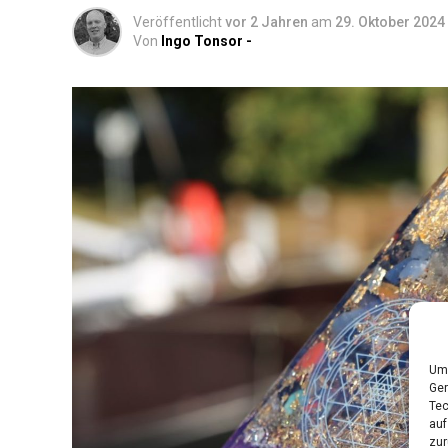
Veröffentlicht
vor 2 Jahren
am
29. Oktober 2024
Von
Ingo Tonsor -
Um 
Ger
Tec
auf
zur