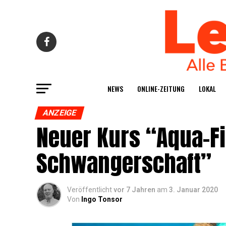
NEWS
ONLINE-ZEI­TUNG
LOKAL
ANZEIGE
Neu­er Kurs “Aqua-Fi
Schwangerschaft”
Veröffentlicht
vor 7 Jahren
am
3. Januar 2020
Von
Ingo Tonsor