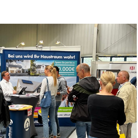
hal­te umfas­sen­de Anlei­tun­gen, Tech­ni­ken und
e und Klar­heit. Von geführ­ten Medi­ta­tio­nen bis
 her­aus, wie du stress­frei­er leben und dei­nen
edeu­tung der Ster­ne und Pla­ne­ten und wie sie dein
rts­ho­ro­skop zu ver­ste­hen und wie astro­lo­gi­sche
for­de­run­gen zu meis­tern und Chan­cen zu erkennen.
ein in die Kunst des Kar­ten­le­gens und ent­de­cke
hal­te Ein­bli­cke in die ver­schie­de­nen Tarot­kar­ten
e du dei­ne Intui­ti­on beim Kar­ten­le­gen stär­ken
n­gen für per­sön­li­che Ritua­le, um Inten­tio­nen zu