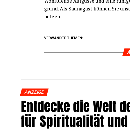
Wohl­tu­en­de Auf­güs­se und eine ruhi­g
grund. Als Sau­na­gast kön­nen Sie unse
nutzen.
VERWANDTE THEMEN:
A
ANZEIGE
Ent­de­cke die Welt de
für Spi­ri­tua­li­tät 