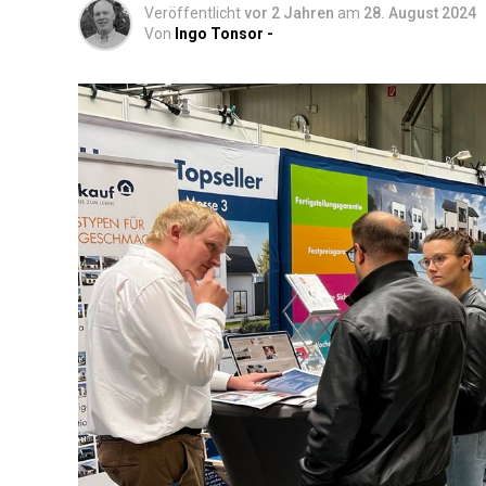
Veröffentlicht
vor 2 Jahren
am
28. August 2024
Von
Ingo Tonsor -
Medi­ta­ti­on und Acht­sam­keit
: Er
Tipps zur För­de­rung von inne­rer Ruh
hin zu Acht­sam­keits­übun­gen – fin­de
Fokus schär­fen kannst.
Astro­lo­gie
: Erkun­de die tie­fe­re B
Leben beein­flus­sen. Ler­ne, dein Gebu
Aspek­te dir hel­fen kön­nen, Her­aus­
Tarot und Wahr­sa­ge­rei
: Tau­che 
ande­re divin­a­to­ri­sche Prak­ti­ken. Er
und ihre Bedeu­tun­gen sowie Tipps, wi
kannst.
Spi­ri­tu­el­le Ritua­le
: Fin­de Anlei­tu