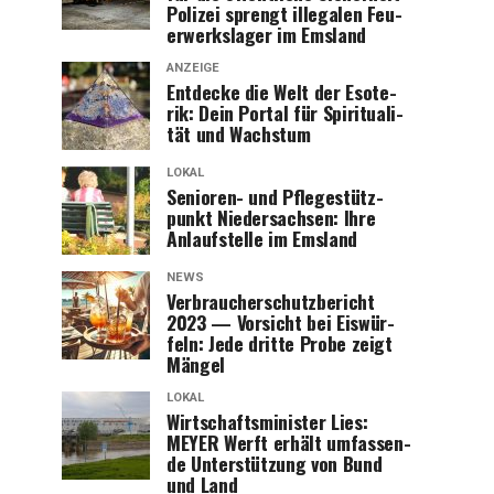
Poli­zei sprengt ille­ga­len Feu­
er­werks­la­ger im Emsland
ANZEIGE
Ent­de­cke die Welt der Eso­te­
rik: Dein Por­tal für Spi­ri­tua­li­
tät und Wachstum
LOKAL
Senio­ren- und Pfle­ge­stütz­
punkt Nie­der­sach­sen: Ihre
Anlauf­stel­le im Emsland
NEWS
Ver­brau­cher­schutz­be­richt
2023 — Vor­sicht bei Eis­wür­
feln: Jede drit­te Pro­be zeigt
Mängel
LOKAL
Wirt­schafts­mi­nis­ter Lies:
MEYER Werft erhält umfas­sen­
de Unter­stüt­zung von Bund
und Land