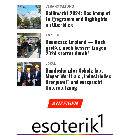
VERANSTALTUNG
Gal­li­markt 2024: Das kom­plet­
te Pro­gramm und High­lights
im Überblick
ANZEIGE
Bau­mes­se Ems­land — Noch
grö­ßer, noch bes­ser: Lin­gen
2024 star­tet durch!
LOKAL
Bun­des­kanz­ler Scholz lobt
Mey­er Werft als „indus­tri­el­les
Kron­ju­wel“ und ver­spricht
Unterstützung
ANZEI­GEN