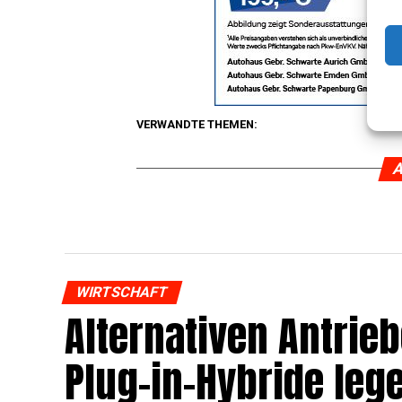
VERWANDTE THEMEN:
A
WIRTSCHAFT
Alter­na­ti­ven Antri
Plug-in-Hybri­de lege