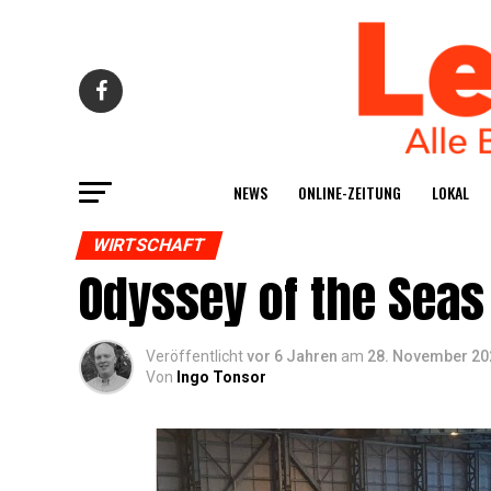
NEWS
ONLINE-ZEI­TUNG
LOKAL
WIRTSCHAFT
Odys­sey of the Seas
Veröffentlicht
vor 6 Jahren
am
28. November 20
Von
Ingo Tonsor