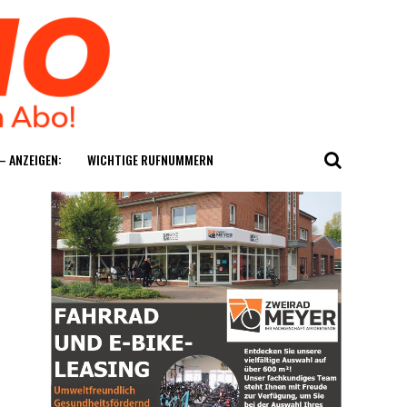
— ANZEIGEN:
WICH­TI­GE RUFNUMMERN