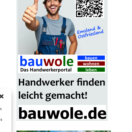
um
Ds