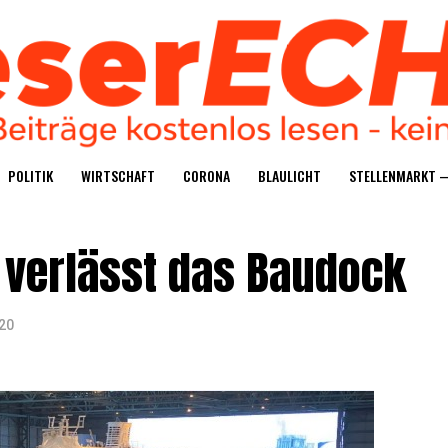
POLI­TIK
WIRT­SCHAFT
CORO­NA
BLAU­LICHT
STEL­LEN­MARKT 
 ver­lässt das Baudock
20