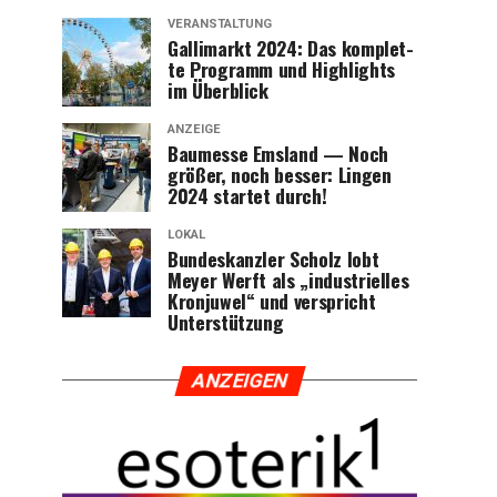
VERANSTALTUNG
Gal­li­markt 2024: Das kom­plet­
te Pro­gramm und High­lights
im Überblick
ANZEIGE
Bau­mes­se Ems­land — Noch
grö­ßer, noch bes­ser: Lin­gen
2024 star­tet durch!
LOKAL
Bun­des­kanz­ler Scholz lobt
Mey­er Werft als „indus­tri­el­les
Kron­ju­wel“ und ver­spricht
Unterstützung
ANZEI­GEN