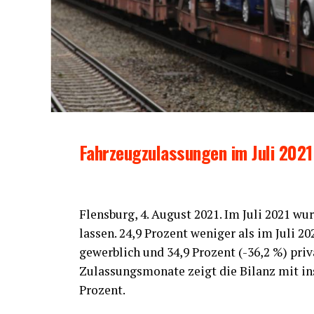
Fahr­zeug­zu­las­sun­gen im Juli 2021
Flens­burg, 4. August 2021. Im Juli 2021 wur
las­sen. 24,9 Pro­zent weni­ger als im Juli 2
gewerb­lich und 34,9 Pro­zent (-36,2 %) pri­v
Zulas­sungs­mo­na­te zeigt die Bilanz mit in
Prozent.