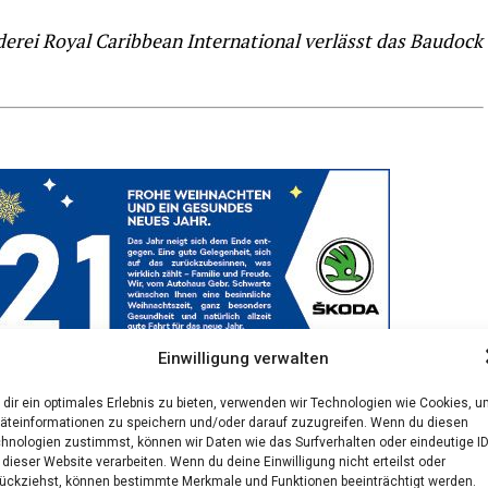
­rei Roy­al Carib­be­an Inter­na­tio­nal ver­lässt das Bau­do­ck
Einwilligung verwalten
dir ein optimales Erlebnis zu bieten, verwenden wir Technologien wie Cookies, 
äteinformationen zu speichern und/oder darauf zuzugreifen. Wenn du diesen
hnologien zustimmst, können wir Daten wie das Surfverhalten oder eindeutige I
 dieser Website verarbeiten. Wenn du deine Einwilligung nicht erteilst oder
ückziehst, können bestimmte Merkmale und Funktionen beeinträchtigt werden.