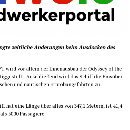
ing­te zeit­li­che Ände­run­gen beim Aus­do­cken des
 wird vor allem der Innen­aus­bau der Odys­sey of the
ig­ge­stellt. Anschlie­ßend wird das Schiff die Ems­über­
­schen und nau­ti­schen Erpro­bungs­fahr­ten zu
ff hat eine Län­ge über alles von 347,1 Metern, ist 41,4
 als 5000 Passagiere.