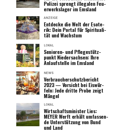
Poli­zei sprengt ille­ga­len Feu­
er­werks­la­ger im Emsland
ANZEIGE
Ent­de­cke die Welt der Eso­te­
rik: Dein Por­tal für Spi­ri­tua­li­
tät und Wachstum
LOKAL
Senio­ren- und Pfle­ge­stütz­
punkt Nie­der­sach­sen: Ihre
Anlauf­stel­le im Emsland
NEWS
Ver­brau­cher­schutz­be­richt
2023 — Vor­sicht bei Eis­wür­
feln: Jede drit­te Pro­be zeigt
Mängel
LOKAL
Wirt­schafts­mi­nis­ter Lies:
MEYER Werft erhält umfas­sen­
de Unter­stüt­zung von Bund
und Land