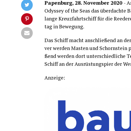
Papen­burg, 28. Novem­ber 2020
- A
Odys­sey of the Seas das über­dach­te 
lan­ge Kreuz­fahrt­schiff für die Ree­de­r
tag in Bewegung.
Das Schiff macht anschlie­ßend an der
ver wer­den Mas­ten und Schorn­stein p
ßend wer­den dort unter­schied­li­che T
Schiff an der Aus­rüs­tungs­pier der W
Anzei­ge: