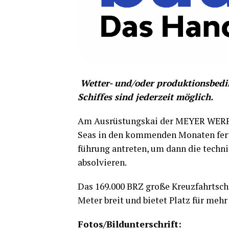
Wet­ter- und/oder pro­duk­ti­ons­be­d
Schif­fes sind jeder­zeit möglich.
Am Aus­rüs­tungs­kai der MEYER WERFT
Seas in den kom­men­den Mona­ten fer­t
füh­rung antre­ten, um dann die tech­ni
absolvieren.
Das 169.000 BRZ gro­ße Kreuz­fahrt­schi
Meter breit und bie­tet Platz für mehr
Fotos/Bildunterschrift: