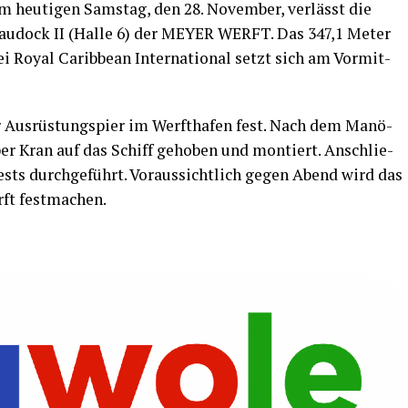
m heu­ti­gen Sams­tag, den 28. Novem­ber, ver­lässt die
Bau­do­ck II (Hal­le 6) der MEYER WERFT. Das 347,1 Meter
ei Roy­al Carib­be­an Inter­na­tio­nal setzt sich am Vor­mit­
 Aus­rüs­tungs­pier im Werft­ha­fen fest. Nach dem Manö­
er Kran auf das Schiff geho­ben und mon­tiert. Anschlie­
ests durch­ge­führt. Vor­aus­sicht­lich gegen Abend wird das
erft festmachen.