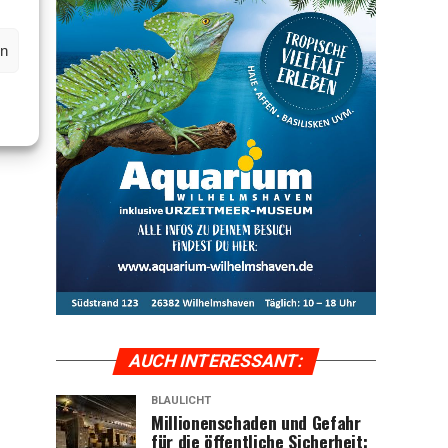
en
AUCH INTER­ES­SANT:
BLAULICHT
Mil­lio­nen­scha­den und Gefahr
für die öffent­li­che Sicher­heit: