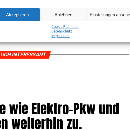
Akzeptieren
Ablehnen
Einstellungen anseh
Coo­kie-Richt­li­nie
Daten­schutz
Impres­sum
UCH INTERESSANT
e­be wie Elek­tro-Pkw und
n wei­ter­hin zu.