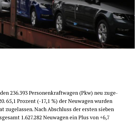
­den 236.393 Per­so­nen­kraft­wa­gen (Pkw) neu zuge­
020. 65,1 Pro­zent (-17,1 %) der Neu­wa­gen wur­den
at zuge­las­sen. Nach Abschluss der ers­ten sie­ben
s­ge­samt 1.627.282 Neu­wa­gen ein Plus von +6,7