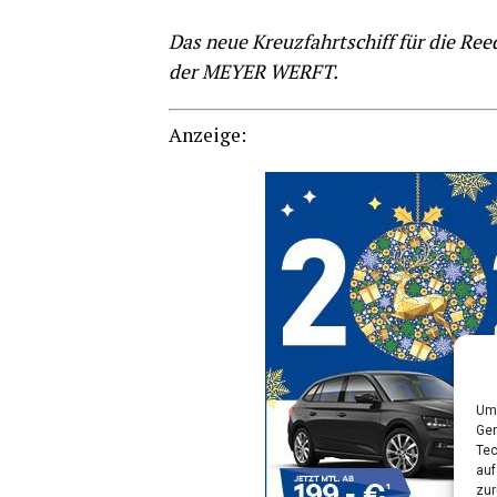
Das neue Kreuz­fahrt­schiff für die Ree­de
der MEYER WERFT.
Anzei­ge:
Um 
Ger
Tec
auf
zur