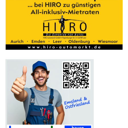
Ein Pro­gramm für die gan­ze Familie
Auch Fami­li­en kom­men auf der Bau­mes­se Lin­gen auf
ihre Kos­ten. Für Kin­der gibt es an vie­len Stän­den spe­zi­
el­le Attrak­tio­nen, die den Mes­se­be­such unter­halt­sam
gestal­ten. Das Mes­se­re­stau­rant lädt zu einer Pau­se ein,
bei der sich die Besu­cher für den wei­te­ren Rund­gang
stär­ken können.