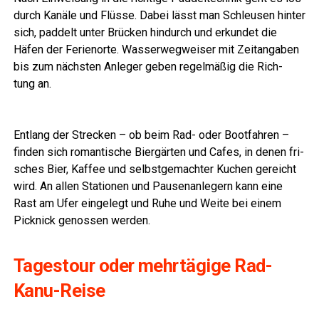
durch Kanä­le und Flüs­se. Dabei lässt man Schleu­sen hin­ter
sich, pad­delt unter Brü­cken hin­durch und erkun­det die
Häfen der Feri­en­or­te. Was­ser­weg­wei­ser mit Zeit­an­ga­ben
bis zum nächs­ten Anle­ger geben regel­mä­ßig die Rich­
tung an.
Ent­lang der Stre­cken – ob beim Rad- oder Boot­fah­ren –
fin­den sich roman­ti­sche Bier­gär­ten und Cafes, in denen fri­
sches Bier, Kaf­fee und selbst­ge­mach­ter Kuchen gereicht
wird. An allen Sta­tio­nen und Pau­sen­an­le­gern kann eine
Rast am Ufer ein­ge­legt und Ruhe und Wei­te bei einem
Pick­nick genos­sen werden.
Tages­tour oder mehr­tä­gi­ge Rad-
Kanu-Reise