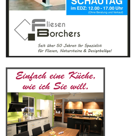
zahl an Lösun­gen und Dienst­leis­tun­gen, die sie vor Ort
ent­de­cken kön­nen. Von Bau­un­ter­neh­men über Hand­
Begib dich auf eine Ent­de­ckungs­rei­se, die dir nicht nur
werks­be­trie­be bis hin zu Spe­zia­lis­ten für ener­ge­ti­sche
neu­es Wis­sen ver­mit­telt, son­dern auch dein spi­ri­tu­el­les
Sanie­run­gen – die Bau­mes­se bie­tet für jeden Bau­in­ter­es­
Bewusst­sein erwei­tert. Besu­che unser Lese­r­ECHO-Eso­
sier­ten und Heim­wer­ker das pas­sen­de Ange­bot. Der
te­rik-Por­tal und fin­de dei­ne Quel­le der Inspi­ra­ti­on!
direk­te Aus­tausch mit Fach­leu­ten und das Ein­ho­len ers­
Gemein­sam kön­nen wir die Magie der Eso­te­rik erle­ben
ter Ange­bo­te machen die Mes­se beson­ders attrak­tiv, vor
und eine tie­fe­re Ver­bin­dung zu uns selbst und der Welt
allem in einer so gro­ßen Regi­on wie dem Emsland.
um uns her­um aufbauen.
Mit einer Aus­stel­lungs­flä­che von 5.000 Qua­drat­me­tern
bie­tet die Mes­se­hal­le aus­rei­chend Platz für die viel­fäl­ti­
gen Prä­sen­ta­tio­nen. Besu­cher, die mit dem Auto anrei­
sen, pro­fi­tie­ren von den kos­ten­frei­en Park­mög­lich­kei­
ten direkt an der Emslandhalle.
Anzeige