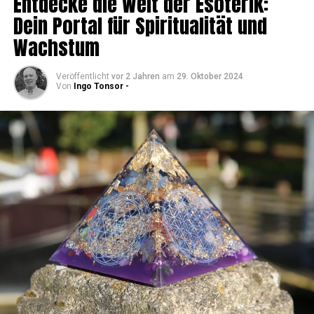
Ent­de­cke die Welt der Eso­te­rik:
Dein Por­tal für Spi­ri­tua­li­tät und
Wachstum
Veröffentlicht
vor 2 Jahren
am
29. Oktober 2024
Von
Ingo Tonsor -