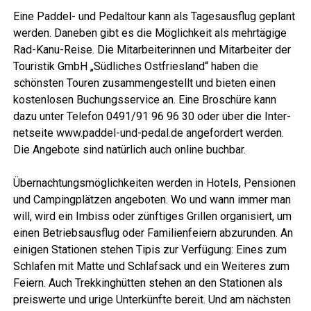
Eine Pad­del- und Pedal­tour kann als Tages­aus­flug geplant
wer­den. Dane­ben gibt es die Mög­lich­keit als mehr­tä­gi­ge
Rad-Kanu-Rei­se. Die Mit­ar­bei­te­rin­nen und Mit­ar­bei­ter der
Tou­ris­tik GmbH „Süd­li­ches Ost­fries­land“ haben die
schöns­ten Tou­ren zusam­men­ge­stellt und bie­ten einen
kos­ten­lo­sen Buchungs­ser­vice an. Eine Bro­schü­re kann
dazu unter Tele­fon 0491/91 96 96 30 oder über die Inter­
net­sei­te www.paddel-und-pedal.de ange­for­dert wer­den.
Die Ange­bo­te sind natür­lich auch online buchbar.
Über­nach­tungs­mög­lich­kei­ten wer­den in Hotels, Pen­sio­nen
und Cam­ping­plät­zen ange­bo­ten. Wo und wann immer man
will, wird ein Imbiss oder zünf­ti­ges Gril­len orga­ni­siert, um
einen Betriebs­aus­flug oder Fami­li­en­fei­ern abzu­run­den. An
eini­gen Sta­tio­nen ste­hen Tipis zur Ver­fü­gung: Eines zum
Schla­fen mit Mat­te und Schlaf­sack und ein Wei­te­res zum
Fei­ern. Auch Trek­king­hüt­ten ste­hen an den Sta­tio­nen als
preis­wer­te und uri­ge Unter­künf­te bereit. Und am nächs­ten