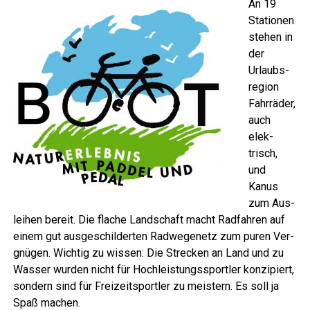
An 19
Sta­tio­nen
ste­hen in
der
Urlaubs­
re­gi­on
Fahr­rä­der,
auch
elek­
trisch,
und
Kanus
zum Aus­
lei­hen bereit. Die fla­che Land­schaft macht Rad­fah­ren auf
einem gut aus­ge­schil­der­ten Rad­we­ge­netz zum puren Ver­
gnü­gen. Wich­tig zu wis­sen: Die Stre­cken an Land und zu
Was­ser wur­den nicht für Hoch­leis­tungs­sport­ler kon­zi­piert,
son­dern sind für Frei­zeit­sport­ler zu meis­tern. Es soll ja
Spaß machen.