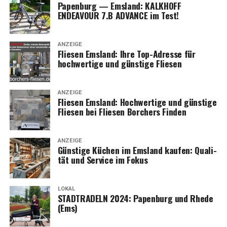
Papen­burg — Ems­land: KALKHOFF
ENDEAVOUR 7.B ADVANCE im Test!
ANZEIGE
Flie­sen Ems­land: Ihre Top-Adres­se für
hoch­wer­ti­ge und güns­ti­ge Fliesen
ANZEIGE
Flie­sen Ems­land: Hoch­wer­ti­ge und güns­ti­ge
Flie­sen bei Flie­sen Bor­chers Finden
ANZEIGE
Güns­ti­ge Küchen im Ems­land kau­fen: Qua­li­
tät und Ser­vice im Fokus
LOKAL
STADTRADELN 2024: Papen­burg und Rhe­de
(Ems)