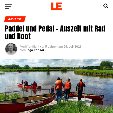
ANZEIGE
Pad­del und Pedal – Aus­zeit mit Rad
und Boot
Veröffentlicht
vor 5 Jahren
am
26. Juli 2021
Von
Ingo Tonsor -