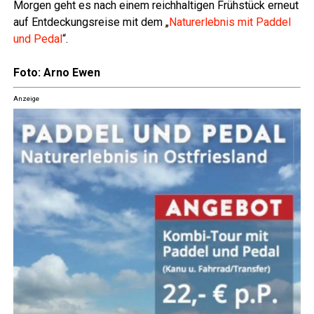
Mor­gen geht es nach einem reich­hal­ti­gen Früh­stück erneut
auf Ent­de­ckungs­rei­se mit dem „
Natur­er­leb­nis mit Pad­del
und Pedal
“.
Foto: Arno Ewen
Anzeige