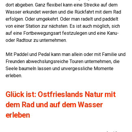
dort abge­ben. Ganz fle­xi­bel kann eine Stre­cke auf dem
Was­ser erkun­det wer­den und die Rück­fahrt mit dem Rad
erfol­gen. Oder umge­kehrt. Oder man radelt und pad­delt
von einer Sta­ti­on zur nächs­ten. Es ist auch mög­lich, sich
auf eine Fort­be­we­gungs­art fest­zu­le­gen und eine Kanu-
oder Rad­tour zu unternehmen.
Mit Pad­del und Pedal kann man allein oder mit Fami­lie und
Freun­den abwechs­lungs­rei­che Tou­ren unter­neh­men, die
See­le bau­meln las­sen und unver­gess­li­che Momen­te
erleben.
Glück ist: Ost­fries­lands Natur mit
dem Rad und auf dem Was­ser
erleben