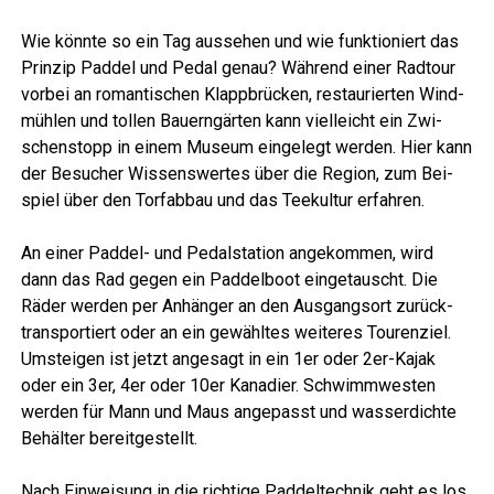
Wie könn­te so ein Tag aus­se­hen und wie funk­tio­niert das
Prin­zip Pad­del und Pedal genau? Wäh­rend einer Rad­tour
vor­bei an roman­ti­schen Klapp­brü­cken, restau­rier­ten Wind­
müh­len und tol­len Bau­ern­gär­ten kann viel­leicht ein Zwi­
schen­stopp in einem Muse­um ein­ge­legt wer­den. Hier kann
der Besu­cher Wis­sens­wer­tes über die Regi­on, zum Bei­
spiel über den Torf­ab­bau und das Tee­kul­tur erfahren.
An einer Pad­del- und Pedal­sta­ti­on ange­kom­men, wird
dann das Rad gegen ein Pad­del­boot ein­ge­tauscht. Die
Räder wer­den per Anhän­ger an den Aus­gangs­ort zurück­
trans­por­tiert oder an ein gewähl­tes wei­te­res Tou­ren­ziel.
Umstei­gen ist jetzt ange­sagt in ein 1er oder 2er-Kajak
oder ein 3er, 4er oder 10er Kana­di­er. Schwimm­wes­ten
wer­den für Mann und Maus ange­passt und was­ser­dich­te
Behäl­ter bereitgestellt.
Nach Ein­wei­sung in die rich­ti­ge Pad­del­tech­nik geht es los