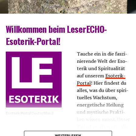
Will­kom­men beim LeserECHO-
Esoterik-Portal!
Tau­che ein in die fas­zi­
nie­ren­de Welt der Eso­
te­rik und Spi­ri­tua­li­tät
auf unse­rem
Eso­te­rik-
Por­tal
! Hier fin­dest du
alles, was du über spi­ri­
tu­el­les Wachs­tum,
ener­ge­ti­sche Hei­lung
und mys­ti­sche Prak­ti­
Eso­te­rik Por­tal Deutschland
ken wis­sen musst. Unser
Ziel ist es, dir wert­vol­le
Infor­ma­tio­nen und
WEITERLESEN