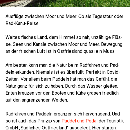
Aus­flü­ge zwi­schen Moor und Meer: Ob als Tages­tour oder
Rad-Kanu-Reise
Wei­tes fla­ches Land, dem Him­mel so nah, unzäh­li­ge Flüs­
se, Seen und Kanä­le zwi­schen Moor und Meer. Bewe­gung
an der fri­schen Luft ist in Ost­fries­land qua­si ein Muss.
Am bes­ten kann man die Natur beim Rad­fah­ren und Pad­
deln erkun­den. Nie­mals ist es über­füllt. Per­fekt in Covid-
Zei­ten. Vor allem beim Pad­deln hat man das Gefühl, die
Natur ganz für sich zu haben. Durch das Was­ser glei­ten,
Enten kreu­zen vor den Boo­ten und Kühe gra­sen fried­lich
auf den angren­zen­den Weiden.
Rad­fah­ren und Pad­deln ergän­zen sich her­vor­ra­gend. Und
so ist auch das Prin­zip von
Pad­del und Pedal
der Tou­ris­tik
GmbH „Süd­li­ches Ost­fries­land“ aus­ge­legt: Hier star­ten,