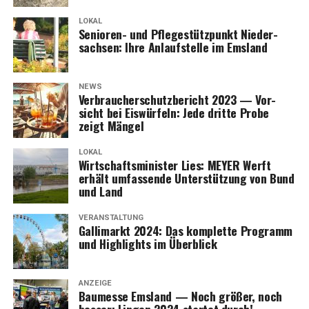
LOKAL
Senio­ren- und Pfle­ge­stütz­punkt Nie­der­
Anzeige
sach­sen: Ihre Anlauf­stel­le im Emsland
NEWS
Ver­brau­cher­schutz­be­richt 2023 — Vor­
sicht bei Eis­wür­feln: Jede drit­te Pro­be
zeigt Mängel
LOKAL
Wirt­schafts­mi­nis­ter Lies: MEYER Werft
erhält umfas­sen­de Unter­stüt­zung von Bund
und Land
VERANSTALTUNG
Gal­li­markt 2024: Das kom­plet­te Pro­gramm
und High­lights im Überblick
ANZEIGE
Bau­mes­se Ems­land — Noch grö­ßer, noch
bes­ser: Lin­gen 2024 star­tet durch!