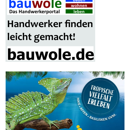
Ein wei­te­res High­light der Mes­se ist das gro­ße Gewinn­
spiel, bei dem ein schi­cker Mitsu­bi­shi Colt als Haupt­ge­
winn winkt. Alle Besu­cher erhal­ten mit ihrer Ein­tritts­
kar­te einen Teil­nah­me-Cou­pon, der in die Los­box auf
dem Mes­se­ge­län­de ein­ge­wor­fen wer­den kann. Die Ver­lo­
sung des Haupt­prei­ses erfolgt am Ende der Bau­mes­se-
Sai­son im nächs­ten Frühjahr.
Fokus auf Pho­to­vol­ta­ik und Solaranlagen
Ein beson­de­rer Schwer­punkt der Bau­mes­se Lin­gen liegt
auf alter­na­ti­ven Ener­gie­quel­len, ins­be­son­de­re Pho­to­
vol­ta­ik und Solar­an­la­gen. Über ein Dut­zend Aus­stel­ler
prä­sen­tie­ren ihre inno­va­ti­ven Lösun­gen für die Strom­
erzeu­gung und Heiz­sys­te­me mit Son­nen­en­er­gie. Ergän­
zend dazu gibt es Anbie­ter von Wär­me­pum­pen, Dämm­
ma­te­ria­li­en und Bera­tungs­diens­te für ener­ge­ti­sche
Sanierungen.