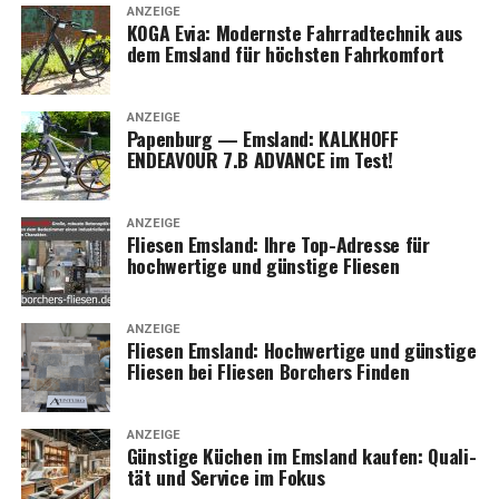
ANZEIGE
KOGA Evia: Moderns­te Fahr­rad­tech­nik aus
dem Ems­land für höchs­ten Fahrkomfort
ANZEIGE
Papen­burg — Ems­land: KALKHOFF
ENDEAVOUR 7.B ADVANCE im Test!
ANZEIGE
Flie­sen Ems­land: Ihre Top-Adres­se für
hoch­wer­ti­ge und güns­ti­ge Fliesen
ANZEIGE
Flie­sen Ems­land: Hoch­wer­ti­ge und güns­ti­ge
Flie­sen bei Flie­sen Bor­chers Finden
ANZEIGE
Güns­ti­ge Küchen im Ems­land kau­fen: Qua­li­
tät und Ser­vice im Fokus