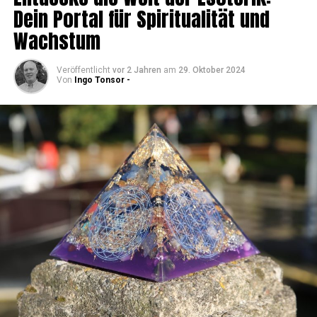
Dein Por­tal für Spi­ri­tua­li­tät und
Wachstum
Veröffentlicht
vor 2 Jahren
am
29. Oktober 2024
Von
Ingo Tonsor -