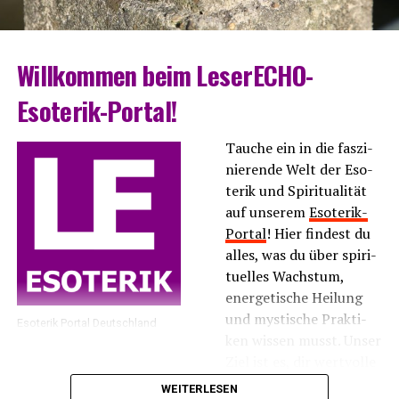
Will­kom­men beim LeserECHO-
Esoterik-Portal!
Tau­che ein in die fas­zi­
nie­ren­de Welt der Eso­
te­rik und Spi­ri­tua­li­tät
auf unse­rem
Eso­te­rik-
Por­tal
! Hier fin­dest du
alles, was du über spi­ri­
tu­el­les Wachs­tum,
ener­ge­ti­sche Hei­lung
und mys­ti­sche Prak­ti­
Eso­te­rik Por­tal Deutschland
ken wis­sen musst. Unser
Ziel ist es, dir wert­vol­le
Infor­ma­tio­nen und
WEITERLESEN