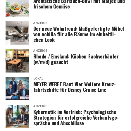
Aro­ma­ti­sche Bär­lauch-Bowl mit Mat­jes und
fri­schem Gemüse
ANZEIGE
Der neue Wohn­trend: Maß­ge­fer­tig­te Möbel
von nobi­lia für alle Räu­me im ein­heit­li­
chen Look
ANZEIGE
Rhe­de / Ems­land: Küchen-Fach­ver­käu­fer
(w/m/d) gesucht
LOKAL
MEYER WERFT Baut Vier Wei­te­re Kreuz­
fahrt­schif­fe für Dis­ney Crui­se Line
ANZEIGE
Kyber­ne­tik im Ver­trieb: Psy­cho­lo­gi­sche
Stra­te­gien für erfolg­rei­che Ver­kaufs­ge­
sprä­che und Abschlüsse