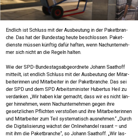
End­lich ist Schluss mit der Aus­beu­tung in der Paket­bran­
che. Das hat der Bun­des­tag heu­te beschlos­sen. Paket­
diens­te müs­sen künf­tig dafür haf­ten, wenn Nach­un­ter­neh­
mer sich nicht an die Regeln hal­ten.
Wie der SPD-Bun­des­tags­ab­ge­ord­ne­te Johann Saat­hoff
mit­teilt, ist end­lich Schluss mit der Aus­beu­tung der Mit­ar­
bei­te­rin­nen und Mit­ar­bei­ter in der Paket­bran­che. Das sei
der SPD und dem SPD Arbeits­mi­nis­ter Huber­tus Heil zu
ver­dan­ken. „Wir haben klar gemacht, dass wir es nicht län­
ger hin­neh­men, wenn Nach­un­ter­neh­men gegen ihre
gesetz­li­chen Pflich­ten ver­sto­ßen und ihre Mit­ar­bei­te­rin­nen
und Mit­ar­bei­ter zum Teil sys­te­ma­tisch aus­neh­men.“ „Durch
die Digi­ta­li­sie­rung wächst der Online­han­del rasant – und
mit ihm die Paket­bran­che“, so Johann Saat­hoff. „Wir las­