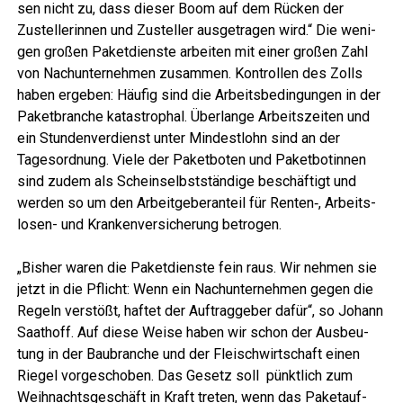
sen nicht zu, dass die­ser Boom auf dem Rücken der
Zustel­le­rin­nen und Zustel­ler aus­ge­tra­gen wird.“ Die weni­
gen gro­ßen Paket­diens­te arbei­ten mit einer gro­ßen Zahl
von Nach­un­ter­neh­men zusam­men. Kon­trol­len des Zolls
haben erge­ben: Häu­fig sind die Arbeits­be­din­gun­gen in der
Paket­bran­che kata­stro­phal. Über­lan­ge Arbeits­zei­ten und
ein Stun­den­ver­dienst unter Min­dest­lohn sind an der
Tages­ord­nung. Vie­le der Paket­bo­ten und Paket­bo­tin­nen
sind zudem als Schein­selbst­stän­di­ge beschäf­tigt und
wer­den so um den Arbeit­ge­ber­an­teil für Renten‑, Arbeits­
lo­sen- und Kran­ken­ver­si­che­rung betrogen.
„Bis­her waren die Paket­diens­te fein raus. Wir neh­men sie
jetzt in die Pflicht: Wenn ein Nach­un­ter­neh­men gegen die
Regeln ver­stößt, haf­tet der Auf­trag­ge­ber dafür“, so Johann
Saat­hoff. Auf die­se Wei­se haben wir schon der Aus­beu­
tung in der Bau­bran­che und der Fleisch­wirt­schaft einen
Rie­gel vor­ge­scho­ben. Das Gesetz soll pünkt­lich zum
Weih­nachts­ge­schäft in Kraft tre­ten, wenn das Paket­auf­