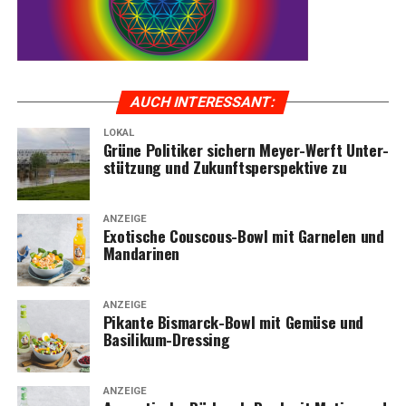
AUCH INTER­ES­SANT:
LOKAL
Grü­ne Poli­ti­ker sichern Mey­er-Werft Unter­
stüt­zung und Zukunfts­per­spek­ti­ve zu
ANZEIGE
Exo­ti­sche Cous­cous-Bowl mit Gar­ne­len und
Mandarinen
ANZEIGE
Pikan­te Bis­marck-Bowl mit Gemü­se und
Basilikum-Dressing
ANZEIGE