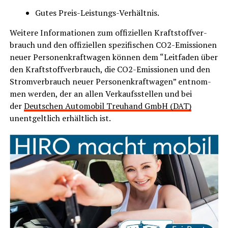
Gutes Preis-Leis­tungs-Ver­hält­nis.
Wei­te­re Infor­ma­tio­nen zum offi­zi­el­len Kraft­stoff­ver­
brauch und den offi­zi­el­len spe­zi­fi­schen CO2-Emis­sio­nen
neu­er Per­so­nen­kraft­wa­gen kön­nen dem “Leit­fa­den über
den Kraft­stoff­ver­brauch, die CO2-Emis­sio­nen und den
Strom­ver­brauch neu­er Per­so­nen­kraft­wa­gen” ent­nom­
men wer­den, der an allen Ver­kaufs­stel­len und bei
der
Deut­schen Auto­mo­bil Treu­hand GmbH (DAT)
unent­gelt­lich erhält­lich ist.