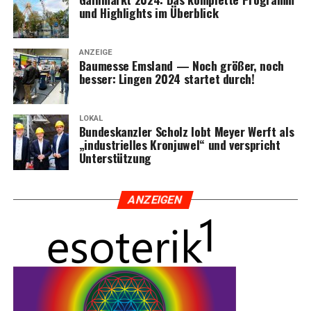
und High­lights im Überblick
ANZEIGE
Bau­mes­se Ems­land — Noch grö­ßer, noch
bes­ser: Lin­gen 2024 star­tet durch!
LOKAL
Bun­des­kanz­ler Scholz lobt Mey­er Werft als
„indus­tri­el­les Kron­ju­wel“ und ver­spricht
Unterstützung
ANZEI­GEN