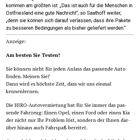
kom­men am größ­ten ist. „Das ist auch für die Men­schen in
Ost­fries­land eine gute Nach­richt“, so Saat­hoff wei­ter,
„denn sie kön­nen sich dar­auf ver­las­sen, dass ihre Pake­te
zu bes­se­ren Bedin­gun­gen als bis­her gelie­fert werden.“
Anzei­ge:
Am bes­ten Sie Testen!
Sie kön­nen nicht für jeden Anlass das pas­sen­de Auto
fin­den. Mei­nen Sie?
Dann wird es höchs­te Zeit, dass wir uns ein­mal
kennenlernen.
Die HIRO-Auto­ver­mie­tung hat für Sie immer das pas­
sen­de Fahr­zeug: Einen Opel, einen Ford oder einen Kia
der nicht nur Ihr Pro­blem löst, son­dern der Ihnen dar­
über hin­aus auch Fahr­spaß bereitet.