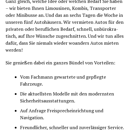
Ganz gleich, wel­che Idee oder wel­chen Bedarf Sie haben
– wir bie­ten Ihnen Limou­si­nen, Kom­bis, Trans­por­ter
oder Mini­bus­se an. Und das an sechs Tagen die Woche in
unse­ren fünf Auto­häu­sern. Wir ver­mie­ten Autos für den
pri­va­ten oder beruf­li­chen Bedarf, schnell, unbü­ro­kra­
tisch, auf Ihre Wün­sche zuge­schnit­ten. Und wir tun alles
dafür, dass Sie nie­mals wie­der woan­ders Autos mie­ten
werden!
Sie genie­ßen dabei ein gan­zes Bün­del von Vorteilen:
Vom Fach­mann gewar­te­te und gepfleg­te
Fahrzeuge.
Die aktu­ells­ten Model­le mit den moderns­ten
Sicherheitsausstattungen.
Auf Anfra­ge Frei­sprech­ein­rich­tung und
Navigation.
Freund­li­cher, schnel­ler und zuver­läs­si­ger Service.