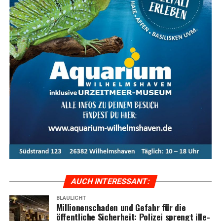
AUCH INTER­ES­SANT:
BLAULICHT
Mil­lio­nen­scha­den und Gefahr für die
öffent­li­che Sicher­heit: Poli­zei sprengt ille­