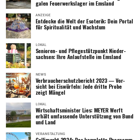
ga­len Feu­er­werks­la­ger im Emsland
ANZEIGE
Ent­de­cke die Welt der Eso­te­rik: Dein Por­tal
für Spi­ri­tua­li­tät und Wachstum
LOKAL
Senio­ren- und Pfle­ge­stütz­punkt Nie­der­
sach­sen: Ihre Anlauf­stel­le im Emsland
NEWS
Ver­brau­cher­schutz­be­richt 2023 — Vor­
sicht bei Eis­wür­feln: Jede drit­te Pro­be
zeigt Mängel
LOKAL
Wirt­schafts­mi­nis­ter Lies: MEYER Werft
erhält umfas­sen­de Unter­stüt­zung von Bund
und Land
VERANSTALTUNG
Gal­li­markt 2024: Das kom­plet­te Pro­gramm