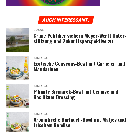
AUCH INTER­ES­SANT:
LOKAL
Grü­ne Poli­ti­ker sichern Mey­er-Werft Unter­
stüt­zung und Zukunfts­per­spek­ti­ve zu
ANZEIGE
Exo­ti­sche Cous­cous-Bowl mit Gar­ne­len und
Mandarinen
ANZEIGE
Pikan­te Bis­marck-Bowl mit Gemü­se und
Basilikum-Dressing
ANZEIGE
Aro­ma­ti­sche Bär­lauch-Bowl mit Mat­jes und
fri­schem Gemüse