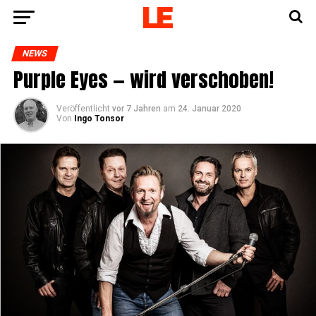
NEWS
Pur­ple Eyes — wird verschoben!
Veröffentlicht
vor 7 Jahren
am
24. Januar 2020
Von
Ingo Tonsor