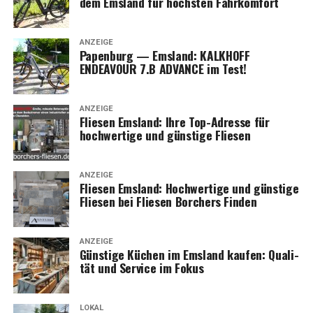
dem Ems­land für höchs­ten Fahrkomfort
ANZEIGE
Papen­burg — Ems­land: KALKHOFF
ENDEAVOUR 7.B ADVANCE im Test!
ANZEIGE
Flie­sen Ems­land: Ihre Top-Adres­se für
hoch­wer­ti­ge und güns­ti­ge Fliesen
ANZEIGE
Flie­sen Ems­land: Hoch­wer­ti­ge und güns­ti­ge
Flie­sen bei Flie­sen Bor­chers Finden
ANZEIGE
Güns­ti­ge Küchen im Ems­land kau­fen: Qua­li­
tät und Ser­vice im Fokus
LOKAL