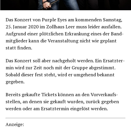
Das Kon­zert von Pur­ple Eyes am kom­men­den Sams­tag,
25. Janu­ar 2020 im Zoll­haus Leer muss lei­der aus­fal­len.
Auf­grund einer plötz­li­chen Erkran­kung eines der Band­
mit­glie­der kann die Ver­an­stal­tung nicht wie geplant
statt finden.
Das Kon­zert soll aber nach­ge­holt wer­den. Ein Ersatz­ter­
min wird zur Zeit noch mit der Grup­pe abge­stimmt.
Sobald die­ser fest steht, wird er umge­hend bekannt
gegeben.
Bereits gekauf­te Tickets kön­nen an den Vor­ver­kaufs­
stel­len, an denen sie gekauft wur­den, zurück gege­ben
wer­den oder am Ersatz­ter­min ein­ge­löst werden.
Anzei­ge: