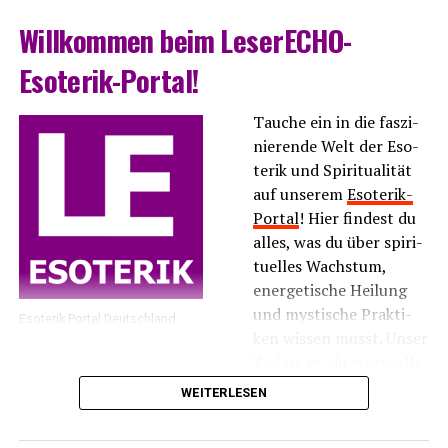
Will­kom­men beim LeserECHO-
Esoterik-Portal!
Tau­che ein in die fas­zi­
nie­ren­de Welt der Eso­
te­rik und Spi­ri­tua­li­tät
auf unse­rem
Eso­te­rik-
Por­tal
! Hier fin­dest du
alles, was du über spi­ri­
tu­el­les Wachs­tum,
ener­ge­ti­sche Hei­lung
und mys­ti­sche Prak­ti­
Eso­te­rik Por­tal Deutschland
ken wis­sen musst. Unser
Ziel ist es, dir wert­vol­le
Infor­ma­tio­nen und
WEITERLESEN
Inspi­ra­tio­nen zu bie­ten, die dir hel­fen, dei­ne inne­re
Balan­ce zu fin­den und dei­ne spi­ri­tu­el­le Rei­se zu