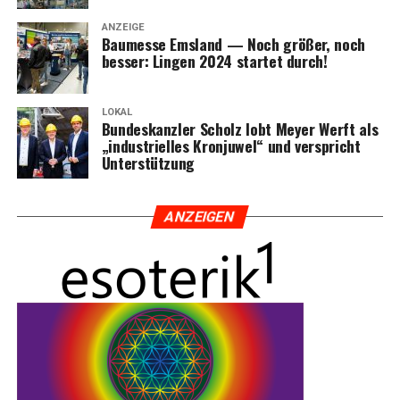
ANZEIGE
Bau­mes­se Ems­land — Noch grö­ßer, noch
bes­ser: Lin­gen 2024 star­tet durch!
LOKAL
Bun­des­kanz­ler Scholz lobt Mey­er Werft als
„indus­tri­el­les Kron­ju­wel“ und ver­spricht
Unterstützung
ANZEI­GEN