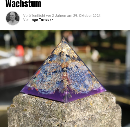
Wachstum
Veröffentlicht
vor 2 Jahren
am
29. Oktober 2024
Von
Ingo Tonsor -