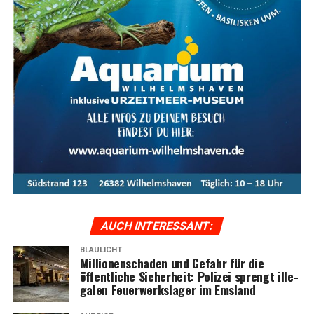
AUCH INTER­ES­SANT:
BLAULICHT
Mil­lio­nen­scha­den und Gefahr für die
öffent­li­che Sicher­heit: Poli­zei sprengt ille­
ga­len Feu­er­werks­la­ger im Emsland