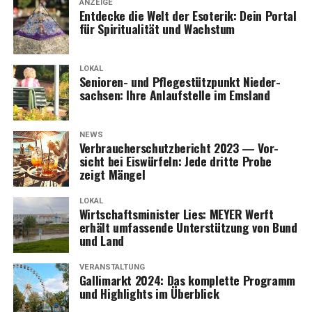
ANZEIGE
Ent­de­cke die Welt der Eso­te­rik: Dein Por­tal
für Spi­ri­tua­li­tät und Wachstum
LOKAL
Senio­ren- und Pfle­ge­stütz­punkt Nie­der­
sach­sen: Ihre Anlauf­stel­le im Emsland
NEWS
Ver­brau­cher­schutz­be­richt 2023 — Vor­
sicht bei Eis­wür­feln: Jede drit­te Pro­be
zeigt Mängel
LOKAL
Wirt­schafts­mi­nis­ter Lies: MEYER Werft
erhält umfas­sen­de Unter­stüt­zung von Bund
und Land
VERANSTALTUNG
Gal­li­markt 2024: Das kom­plet­te Pro­gramm
und High­lights im Überblick