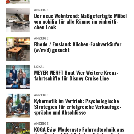
ANZEIGE
Der neue Wohn­trend: Maß­ge­fer­tig­te Möbel
von nobi­lia für alle Räu­me im ein­heit­li­
chen Look
ANZEIGE
Rhe­de / Ems­land: Küchen-Fach­ver­käu­fer
(w/m/d) gesucht
LOKAL
MEYER WERFT Baut Vier Wei­te­re Kreuz­
fahrt­schif­fe für Dis­ney Crui­se Line
ANZEIGE
Kyber­ne­tik im Ver­trieb: Psy­cho­lo­gi­sche
Stra­te­gien für erfolg­rei­che Ver­kaufs­ge­
sprä­che und Abschlüsse
ANZEIGE
KOGA Evia: Moderns­te Fahr­rad­tech­nik aus