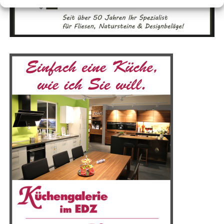
Ver­brau­cher­schutz ist und beto­nen die Bedeu­tung der
lau­fen­den Kon­trol­len und wis­sen­schaft­li­chen Analysen.