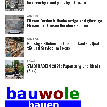
hoch­wer­ti­ge und güns­ti­ge Fliesen
ANZEIGE
Flie­sen Ems­land: Hoch­wer­ti­ge und güns­ti­ge
Flie­sen bei Flie­sen Bor­chers Finden
ANZEIGE
Güns­ti­ge Küchen im Ems­land kau­fen: Qua­li­
tät und Ser­vice im Fokus
LOKAL
STADTRADELN 2024: Papen­burg und Rhe­de
(Ems)