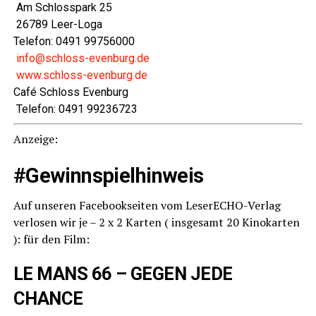
Am Schloss­park 25
26789 Leer-Loga
Tele­fon: 0491 99756000
info@schloss-evenburg.de
www.schloss-evenburg.de
Café Schloss Evenburg
Tele­fon: 0491 99236723
Anzei­ge:
#Gewinn­spiel­hin­weis
Auf unse­ren Face­book­sei­ten vom Lese­r­ECHO-Ver­lag
ver­lo­sen wir je – 2 x 2 Kar­ten ( ins­ge­samt 20 Kino­kar­ten
): für den Film:
LE MANS 66 – GEGEN JEDE
CHANCE