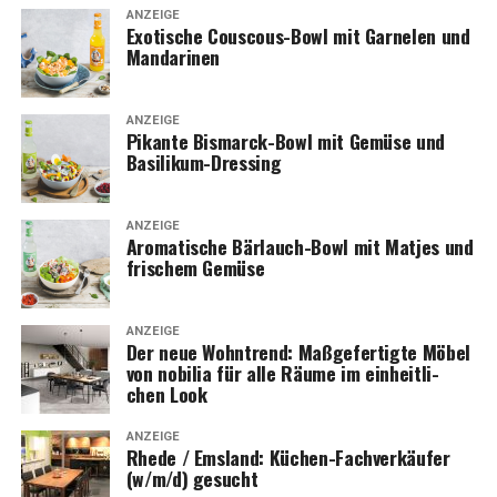
ANZEIGE
Exo­ti­sche Cous­cous-Bowl mit Gar­ne­len und
Mandarinen
ANZEIGE
Pikan­te Bis­marck-Bowl mit Gemü­se und
Basilikum-Dressing
ANZEIGE
Aro­ma­ti­sche Bär­lauch-Bowl mit Mat­jes und
fri­schem Gemüse
ANZEIGE
Der neue Wohn­trend: Maß­ge­fer­tig­te Möbel
von nobi­lia für alle Räu­me im ein­heit­li­
chen Look
ANZEIGE
Rhe­de / Ems­land: Küchen-Fach­ver­käu­fer
(w/m/d) gesucht