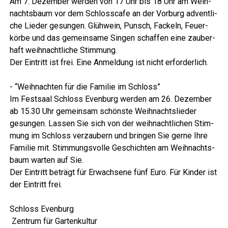
Am 7. Dezem­ber wer­den von 17 Uhr bis 18 Uhr am Weih­
nachts­baum vor dem Schlossca­fe an der Vor­burg advent­li­
che Lie­der gesun­gen. Glüh­wein, Punsch, Fackeln, Feu­er­
kör­be und das gemein­sa­me Sin­gen schaf­fen eine zau­ber­
haft weih­nacht­li­che Stimmung.
Der Ein­tritt ist frei. Eine Anmel­dung ist nicht erforderlich.
Lese­r­ECHO Verlag
- “Weih­nach­ten für die Fami­lie im Schloss”
Im Fest­saal Schloss Even­burg wer­den am 26. Dezem­ber
ab 15.30 Uhr gemein­sam schöns­te Weih­nachts­lie­der
gesun­gen. Las­sen Sie sich von der weih­nacht­li­chen Stim­
mung im Schloss ver­zau­bern und brin­gen Sie ger­ne Ihre
Fami­lie mit. Stim­mungs­vol­le Geschich­ten am Weih­nachts­
baum war­ten auf Sie.
Der Ein­tritt beträgt für Erwach­se­ne fünf Euro. Für Kin­der ist
der Ein­tritt frei.
Lese­r­ECHO Verlag
Schloss Even­burg
Zen­trum für Gartenkultur