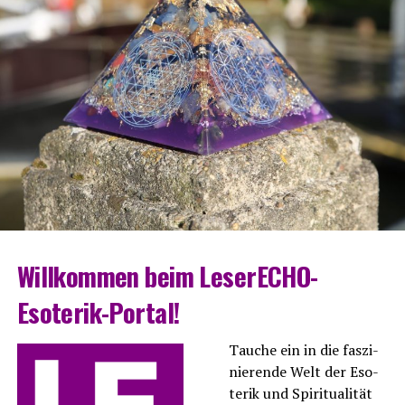
Will­kom­men beim LeserECHO-
Esoterik-Portal!
Tau­che ein in die fas­zi­
nie­ren­de Welt der Eso­
te­rik und Spi­ri­tua­li­tät