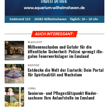
AUCH INTER­ES­SANT:
BLAULICHT
Mil­lio­nen­scha­den und Gefahr für die
öffent­li­che Sicher­heit: Poli­zei sprengt ille­
ga­len Feu­er­werks­la­ger im Emsland
ANZEIGE
Ent­de­cke die Welt der Eso­te­rik: Dein Por­tal
für Spi­ri­tua­li­tät und Wachstum
LOKAL
Senio­ren- und Pfle­ge­stütz­punkt Nie­der­
sach­sen: Ihre Anlauf­stel­le im Emsland