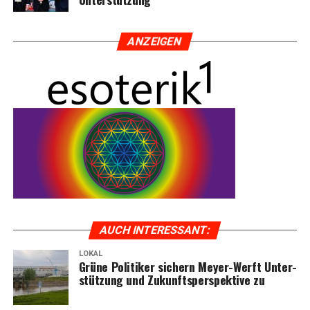
ANZEI­GEN
AUCH INTER­ES­SANT:
LOKAL
Grü­ne Poli­ti­ker sichern Mey­er-Werft Unter­
stüt­zung und Zukunfts­per­spek­ti­ve zu