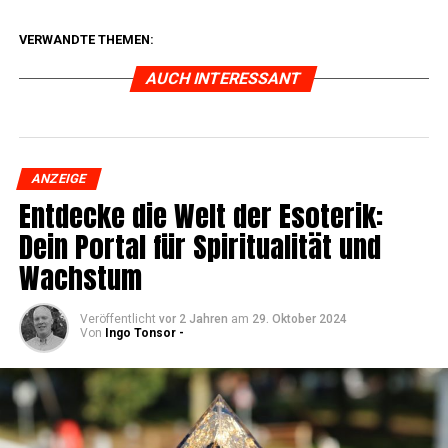
VERWANDTE THEMEN:
AUCH INTERESSANT
ANZEIGE
Ent­de­cke die Welt der Eso­te­rik:
Dein Por­tal für Spi­ri­tua­li­tät und
Wachstum
Veröffentlicht
vor 2 Jahren
am
29. Oktober 2024
Von
Ingo Tonsor -