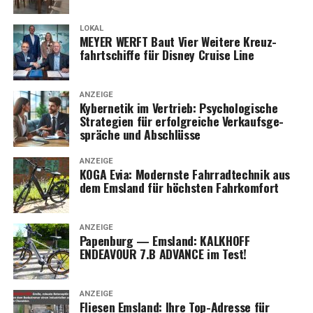
LOKAL
MEYER WERFT Baut Vier Wei­te­re Kreuz­
fahrt­schif­fe für Dis­ney Crui­se Line
ANZEIGE
Kyber­ne­tik im Ver­trieb: Psy­cho­lo­gi­sche
Stra­te­gien für erfolg­rei­che Ver­kaufs­ge­
sprä­che und Abschlüsse
ANZEIGE
KOGA Evia: Moderns­te Fahr­rad­tech­nik aus
dem Ems­land für höchs­ten Fahrkomfort
ANZEIGE
Papen­burg — Ems­land: KALKHOFF
ENDEAVOUR 7.B ADVANCE im Test!
ANZEIGE
Flie­sen Ems­land: Ihre Top-Adres­se für