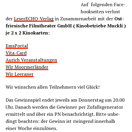
Auf fol­gen­den Face­
book­sei­ten ver­lost
der
Lese­r­ECHO-Ver­lag
in Zusam­men­ar­beit mit der
Ost­
frie­si­sche Film­thea­ter GmbH
( Kino­be­trie­be Muck­li )
je 2 x 2 Kinokarten:
EmsPor­tal
Vita-Card
Aurich Ver­an­stal­tun­gen
Wir Moorm­er­län­der
Wir Leera­ner
Wir wün­schen allen Teil­neh­mern viel Glück!
Das Gewinn­spiel endet jeweils am Don­ners­tag um 20.00
Uhr. Danach wer­den die Gewin­ner per Zufalls­ge­nera­tor
ermit­telt und über ein PN benach­rich­tigt. Bit­te unbe­
dingt beach­ten: der Gewinn ist zwin­gend inner­halb
einer Woche einzulösen.