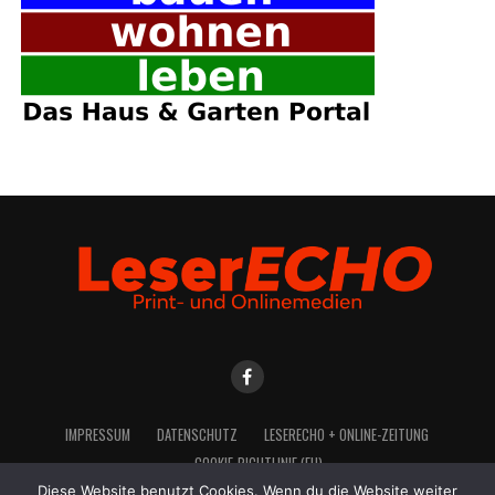
IMPRES­SUM
DATEN­SCHUTZ
LESE­R­ECHO + ONLINE-ZEITUNG
COO­KIE-RICH­T­­LI­­NIE (EU)
Diese Website benutzt Cookies. Wenn du die Website weiter