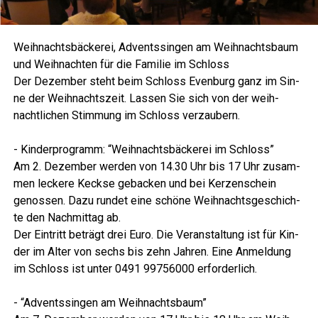
Weih­nachts­bä­cke­rei, Advents­sin­gen am Weih­nachts­baum
und Weih­nach­ten für die Fami­lie im Schloss
Der Dezem­ber steht beim Schloss Even­burg ganz im Sin­
ne der Weih­nachts­zeit. Las­sen Sie sich von der weih­
nacht­li­chen Stim­mung im Schloss verzaubern.
Lese­r­ECHO Verlag
- Kin­der­pro­gramm: “Weih­nachts­bä­cke­rei im Schloss”
Am 2. Dezem­ber wer­den von 14.30 Uhr bis 17 Uhr zusam­
men lecke­re Keck­se geba­cken und bei Ker­zen­schein
genos­sen. Dazu run­det eine schö­ne Weih­nachts­ge­schich­
te den Nach­mit­tag ab.
Der Ein­tritt beträgt drei Euro. Die Ver­an­stal­tung ist für Kin­
der im Alter von sechs bis zehn Jah­ren. Eine Anmel­dung
im Schloss ist unter 0491 99756000 erforderlich.
Lese­r­ECHO Verlag
- “Advents­sin­gen am Weihnachtsbaum”