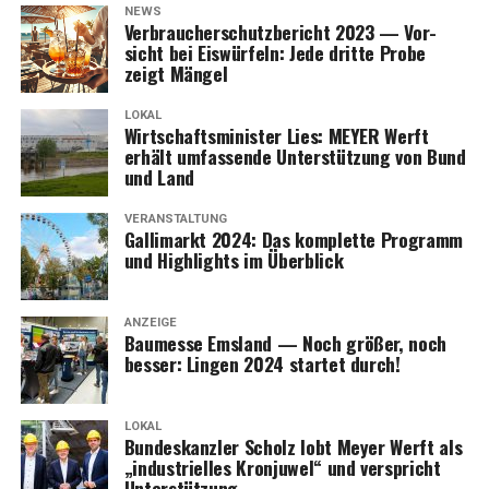
NEWS
Ver­brau­cher­schutz­be­richt 2023 — Vor­
sicht bei Eis­wür­feln: Jede drit­te Pro­be
zeigt Mängel
LOKAL
Wirt­schafts­mi­nis­ter Lies: MEYER Werft
erhält umfas­sen­de Unter­stüt­zung von Bund
und Land
VERANSTALTUNG
Gal­li­markt 2024: Das kom­plet­te Pro­gramm
und High­lights im Überblick
ANZEIGE
Bau­mes­se Ems­land — Noch grö­ßer, noch
bes­ser: Lin­gen 2024 star­tet durch!
LOKAL
Bun­des­kanz­ler Scholz lobt Mey­er Werft als
„indus­tri­el­les Kron­ju­wel“ und ver­spricht
Unterstützung