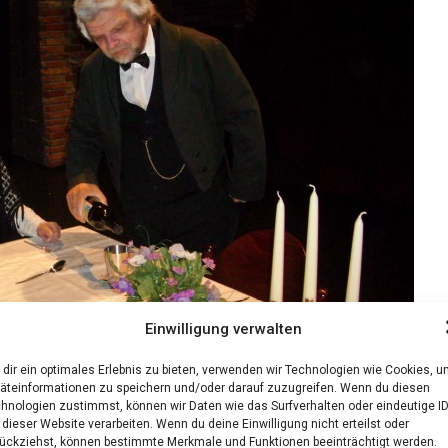
Einwilligung verwalten
dir ein optimales Erlebnis zu bieten, verwenden wir Technologien wie Cookies, 
äteinformationen zu speichern und/oder darauf zuzugreifen. Wenn du diesen
hnologien zustimmst, können wir Daten wie das Surfverhalten oder eindeutige I
“ Wer kennt ihn nicht….den wohl bekann­tes­ten Klas­si­ker zu Sil­
 dieser Website verarbeiten. Wenn du deine Einwilligung nicht erteilst oder
e und ihrem treu­en But­ler Johann – gespielt von Gun­da Win­ter­
ückziehst, können bestimmte Merkmale und Funktionen beeinträchtigt werden.