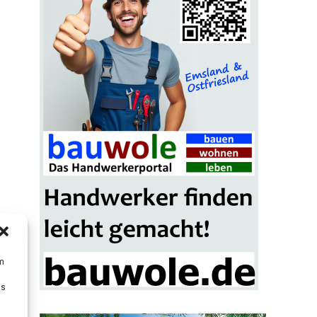
um
Ds