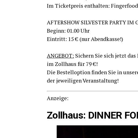
Im Ticket­preis ent­hal­ten: Fin­ger­food
AFTERSHOW SILVESTER PARTY IM G
Beginn: 01.00 Uhr
Ein­tritt: 15 € (nur Abend­kas­se!)
ANGEBOT:
Sichern Sie sich jetzt das 
im Zoll­haus für 79 €!
Die Bestell­op­ti­on fin­den Sie in uns
der jewei­li­gen Veranstaltung!
Anzei­ge:
Zoll­haus: DINNER 