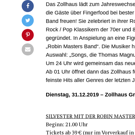
Das Zoll­haus lädt zum Jah­res­wech­sel
die Gäs­te über Fin­ger­food bei bes­ter
Band freu­en! Sie zele­briert in ihrer
Rock / Pop Klas­si­kern der 70er und 
gegrün­det. In Anspie­lung an eine Fi
„Robin Mas­ters Band“. Die Musi­ker hie
Aus­wahl: „Songs, die Tho­mas Magnum 
Um 24 Uhr wird gemein­sam das neue 
Ab 01 Uhr öff­net dann das Zoll­haus f
feins­te Hits aller Gen­res der letz­ten 
Diens­tag, 31.12.2019 – Zoll­haus Gr
SILVESTER MIT DER ROBIN MASTER
Beginn: 21.00 Uhr
Tickets ab 39 € (nur im Vor­ver­kauf i