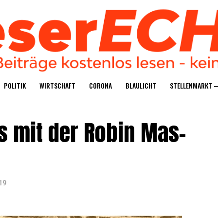
POLI­TIK
WIRT­SCHAFT
CORO­NA
BLAU­LICHT
STEL­LEN­MARKT 
aus mit der Robin Mas­
19