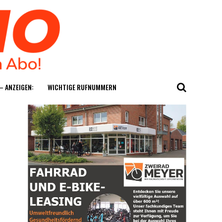
— ANZEIGEN:
WICH­TI­GE RUFNUMMERN