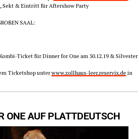
, Sekt & Ein­tritt für After­show Par­ty
RO­ßEN SAAL:
Kom­bi-Ticket für Din­ner for One am 30.12.19 & Sil­ves­ter
e­rem Ticket­shop unter
www.zollhaus-leer.reservix.de
in
FOR ONE AUF PLATTDEUTSCH