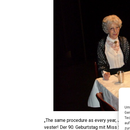
Um 
Ger
Tec
„The same pro­ce­du­re as every year, James!
auf
ves­ter! Der 90. Geburts­tag mit Miss Sophi
zur