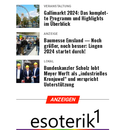
VERANSTALTUNG
Gal­li­markt 2024: Das kom­plet­
te Pro­gramm und High­lights
im Überblick
ANZEIGE
Bau­mes­se Ems­land — Noch
grö­ßer, noch bes­ser: Lin­gen
2024 star­tet durch!
LOKAL
Bun­des­kanz­ler Scholz lobt
Mey­er Werft als „indus­tri­el­les
Kron­ju­wel“ und ver­spricht
Unterstützung
ANZEI­GEN