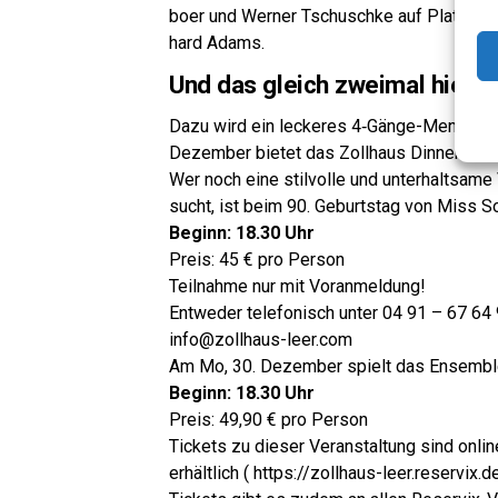
boer und Wer­ner Tschusch­ke auf Platt­deuts
hard Adams.
Und das gleich zwei­mal hier i
Dazu wird ein lecke­res 4‑Gän­ge-Menü mit d
Dezem­ber bie­tet das Zoll­haus Din­ner for 
Wer noch eine stil­vol­le und unter­halt­sa­me 
sucht, ist beim 90. Geburts­tag von Miss 
Beginn: 18.30 Uhr
Preis: 45 € pro Person
Teil­nah­me nur mit Voranmeldung!
Ent­we­der tele­fo­nisch unter 04 91 – 67 64
info@zollhaus-leer.com
Am Mo, 30. Dezem­ber spielt das Ensem­bl
Beginn: 18.30 Uhr
Preis: 49,90 € pro Person
Tickets zu die­ser Ver­an­stal­tung sind onl
erhält­lich ( https://zollhaus-leer.reservix.