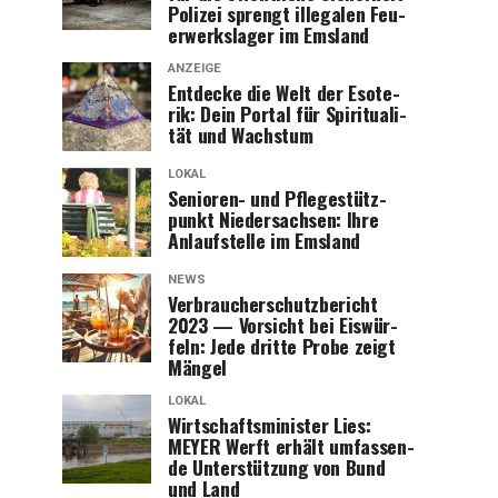
Poli­zei sprengt ille­ga­len Feu­
er­werks­la­ger im Emsland
ANZEIGE
Ent­de­cke die Welt der Eso­te­
rik: Dein Por­tal für Spi­ri­tua­li­
tät und Wachstum
LOKAL
Senio­ren- und Pfle­ge­stütz­
punkt Nie­der­sach­sen: Ihre
Anlauf­stel­le im Emsland
NEWS
Ver­brau­cher­schutz­be­richt
2023 — Vor­sicht bei Eis­wür­
feln: Jede drit­te Pro­be zeigt
Mängel
LOKAL
Wirt­schafts­mi­nis­ter Lies:
MEYER Werft erhält umfas­sen­
de Unter­stüt­zung von Bund
und Land