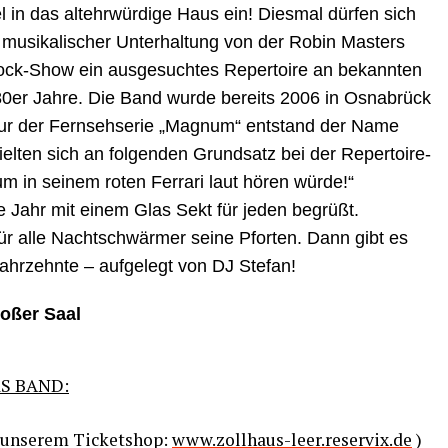
 in das alt­ehr­wür­di­ge Haus ein! Dies­mal dür­fen sich
 musi­ka­li­scher Unter­hal­tung von der Robin Mas­ters
 Rock-Show ein aus­ge­such­tes Reper­toire an bekann­ten
80er Jah­re. Die Band wur­de bereits 2006 in Osna­brück
gur der Fern­seh­se­rie „Magnum“ ent­stand der Name
l­ten sich an fol­gen­den Grund­satz bei der Reper­toire-
in sei­nem roten Fer­ra­ri laut hören wür­de!“
Jahr mit einem Glas Sekt für jeden begrüßt.
ür alle Nacht­schwär­mer sei­ne Pfor­ten. Dann gibt es
Jahr­zehn­te – auf­ge­legt von DJ Stefan!
o­ßer Saal
S BAND:
n unse­rem Ticket­shop:
www.zollhaus-leer.reservix.de
)