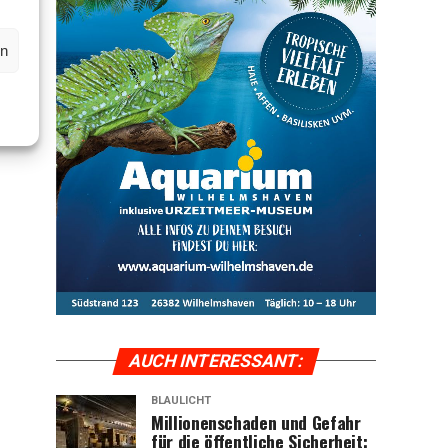
en
AUCH INTER­ES­SANT:
BLAULICHT
Mil­lio­nen­scha­den und Gefahr
für die öffent­li­che Sicher­heit: