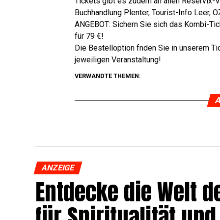
Tickets gibt es zudem an allen Reser­vix-Vor
Buch­hand­lung Ple­n­ter, Tou­rist-Info Leer,
ANGEBOT: Sichern Sie sich das Kom­bi-Ticket
für 79 €!
Die Bestell­op­ti­on fnden Sie in unse­rem Ti
jewei­li­gen Veranstaltung!
VERWANDTE THEMEN:
A
ANZEIGE
Ent­de­cke die Welt de
für Spi­ri­tua­li­tät 