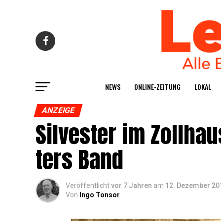
NEWS
ONLINE-ZEI­TUNG
LOKAL
ANZEIGE
Sil­ves­ter im Zoll­h
ters Band
Veröffentlicht
vor 7 Jahren
am
12. Dezember 20
Von
Ingo Tonsor