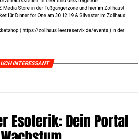
­ver­kaufs­stel­len. In Leer sind dies folgende:
 OZ Media Store in der Fuß­gän­ger­zo­ne und hier im Zollhaus!
 für Din­ner for One am 30.12.19 & Sil­ves­ter im Zoll­haus
cket­shop ( https://zollhaus leer.reservix.de/events ) in der
UCH INTERESSANT
r Eso­te­rik: Dein Por­tal
und Wachstum