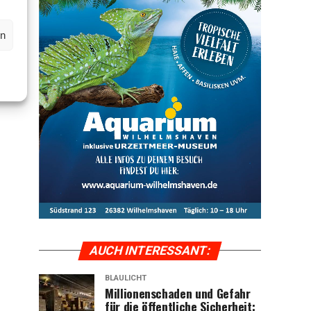
en
AUCH INTER­ES­SANT:
BLAULICHT
Mil­lio­nen­scha­den und Gefahr
für die öffent­li­che Sicher­heit: