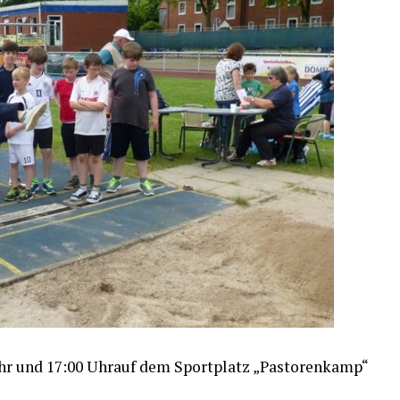
r und 17:00 Uhr­auf dem Sport­platz „Pas­to­ren­kamp“