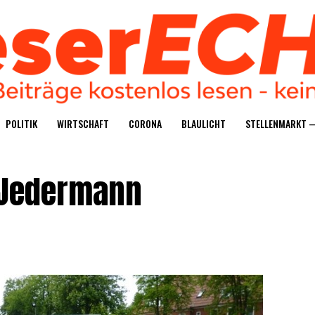
POLI­TIK
WIRT­SCHAFT
CORO­NA
BLAU­LICHT
STEL­LEN­MARKT 
r Jedermann