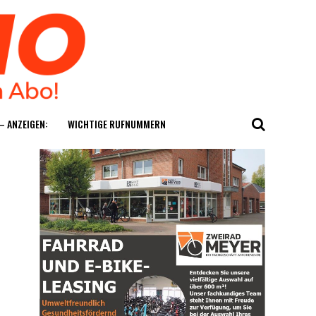
— ANZEIGEN:
WICH­TI­GE RUFNUMMERN