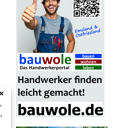
um
Ds