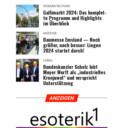
VERANSTALTUNG
Gal­li­markt 2024: Das kom­plet­
te Pro­gramm und High­lights
im Überblick
ANZEIGE
Bau­mes­se Ems­land — Noch
grö­ßer, noch bes­ser: Lin­gen
2024 star­tet durch!
LOKAL
Bun­des­kanz­ler Scholz lobt
Mey­er Werft als „indus­tri­el­les
Kron­ju­wel“ und ver­spricht
Unterstützung
ANZEI­GEN