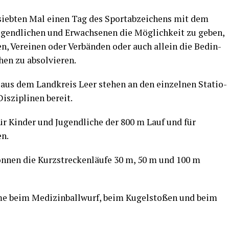
 sieb­ten Mal einen Tag des Sport­ab­zei­chens mit dem
Jugend­li­chen und Erwach­se­nen die Mög­lich­keit zu geben,
n, Ver­ei­nen oder Ver­bän­den oder auch allein die Bedin­
chen zu absolvieren.
er aus dem Land­kreis Leer ste­hen an den ein­zel­nen Sta­tio­
s­zi­pli­nen bereit.
r Kin­der und Jugend­li­che der 800 m Lauf und für
en.
n­nen die Kurz­stre­cken­läu­fe 30 m, 50 m und 100 m
e beim Medi­zin­ball­wurf, beim Kugel­sto­ßen und beim