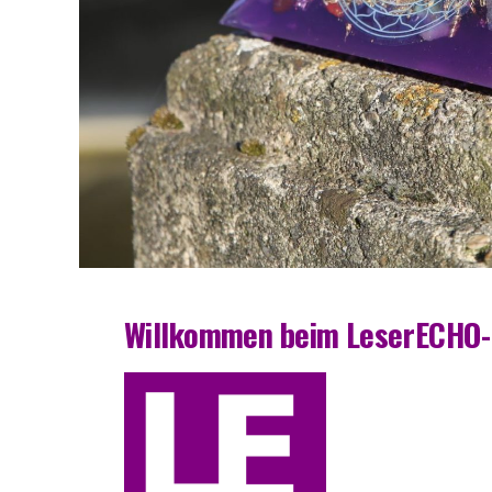
Will­kom­men beim LeserECHO-