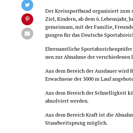
Der Kreis­sport­bund orga­ni­siert zum
Ziel, Kin­dern, ab dem 6. Lebens­jahr, 
gemein­sam, mit der Fami­lie, Freun­de
gun­gen für das Deut­sche Sport­ab­zei­
Ehren­amt­li­che Sport­ab­zei­chen­prü­f
nen zur Abnah­me der ver­schie­de­nen Di
Aus dem Bereich der Aus­dau­er wird fü
Erwach­se­ne der 3000 m Lauf angebot
Aus dem Bereich der Schnel­lig­keit kö
absol­viert werden.
Aus dem Bereich Kraft ist die Abnah­m
Stand­weit­sprung möglich.