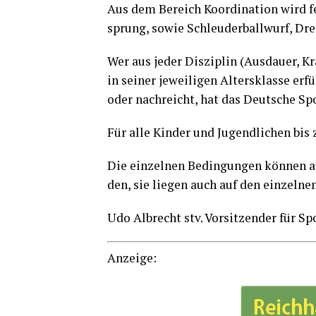
Aus dem Bereich Koor­di­na­ti­on wird 
sprung, sowie Schleu­der­ball­wurf, Dr
Wer aus jeder Dis­zi­plin (Aus­dau­er, Kr
in sei­ner jewei­li­gen Alters­klas­se e
oder nach­reicht, hat das Deut­sche Spor
Für alle Kin­der und Jugend­li­chen bis 
Die ein­zel­nen Bedin­gun­gen kön­nen a
den, sie lie­gen auch auf den ein­zel­nen
Udo Albrecht stv. Vor­sit­zen­der für Sp
Anzei­ge: