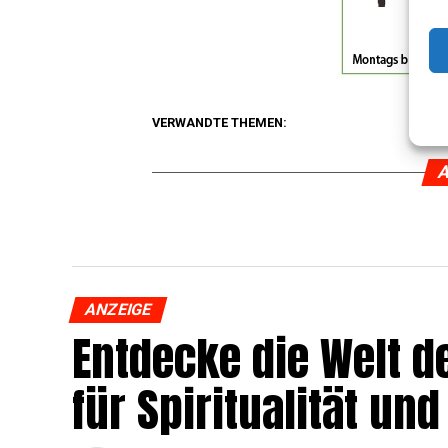
VERWANDTE THEMEN:
A
ANZEIGE
Ent­de­cke die Welt de
für Spi­ri­tua­li­tät 