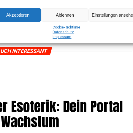
Akzeptieren
Ablehnen
Einstellungen anseh
Coo­kie-Richt­li­nie
Daten­schutz
Impres­sum
UCH INTERESSANT
r Eso­te­rik: Dein Por­tal
und Wachstum