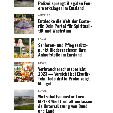
Poli­zei sprengt ille­ga­len Feu­
er­werks­la­ger im Emsland
ANZEIGE
Ent­de­cke die Welt der Eso­te­
rik: Dein Por­tal für Spi­ri­tua­li­
tät und Wachstum
LOKAL
Senio­ren- und Pfle­ge­stütz­
punkt Nie­der­sach­sen: Ihre
Anlauf­stel­le im Emsland
NEWS
Ver­brau­cher­schutz­be­richt
2023 — Vor­sicht bei Eis­wür­
feln: Jede drit­te Pro­be zeigt
Mängel
LOKAL
Wirt­schafts­mi­nis­ter Lies:
MEYER Werft erhält umfas­sen­
de Unter­stüt­zung von Bund
und Land