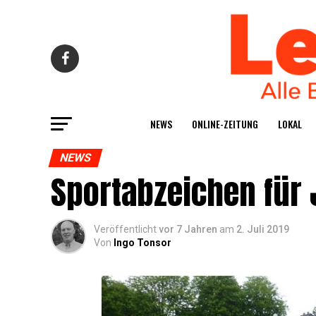
NEWS
ONLINE-ZEI­TUNG
LOKAL
NEWS
Sport­ab­zei­chen fü
Veröffentlicht
vor 7 Jahren
am
2. Juli 2019
Von
Ingo Tonsor