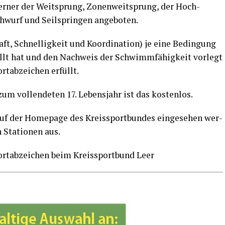
fer­ner der Weit­sprung, Zonen­weit­sprung, der Hoch­
eh­wurf und Seil­sprin­gen angeboten.
aft, Schnel­lig­keit und Koor­di­na­ti­on) je eine Bedin­gung
rfüllt hat und den Nach­weis der Schwimm­fä­hig­keit vor­legt
t­ab­zei­chen erfüllt.
zum voll­ende­ten 17. Lebens­jahr ist das kostenlos.
uf der Home­page des Kreis­sport­bun­des ein­ge­se­hen wer­
 Sta­tio­nen aus.
ort­ab­zei­chen beim Kreis­sport­bund Leer