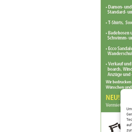
Um 
Ger
Tec
auf
zur