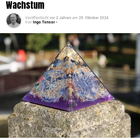
Wachstum
Veröffentlicht
vor 2 Jahren
am
29. Oktober 2024
Von
Ingo Tonsor -