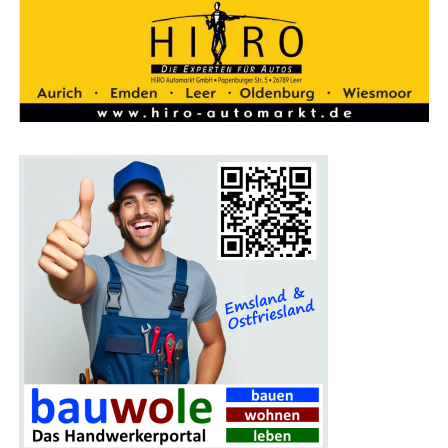
Ein Pro­gramm für die gan­ze Familie
Auch Fami­li­en kom­men auf der Bau­mes­se Lin­gen auf
ihre Kos­ten. Für Kin­der gibt es an vie­len Stän­den spe­zi­
el­le Attrak­tio­nen, die den Mes­se­be­such unter­halt­sam
gestal­ten. Das Mes­se­re­stau­rant lädt zu einer Pau­se ein,
bei der sich die Besu­cher für den wei­te­ren Rund­gang
stär­ken können.
Ein wei­te­res High­light der Mes­se ist das gro­ße Gewinn­
spiel, bei dem ein schi­cker Mitsu­bi­shi Colt als Haupt­ge­