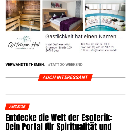
VERWANDTE THEMEN:
TATTOO WEEKEND
AUCH INTERESSANT
ANZEIGE
Ent­de­cke die Welt der Eso­te­rik:
Dein Por­tal für Spi­ri­tua­li­tät und