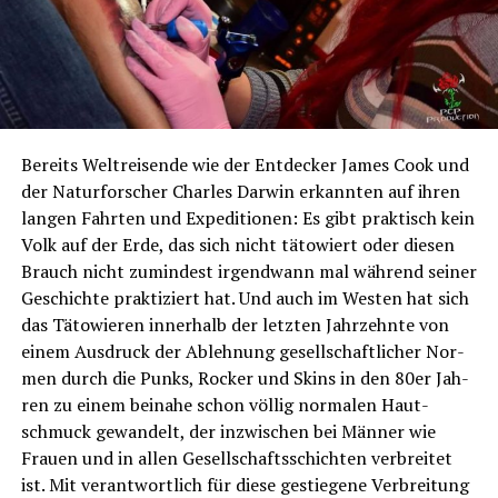
Bereits Welt­rei­sen­de wie der Ent­de­cker James Cook und
der Natur­for­scher Charles Dar­win erkann­ten auf ihren
lan­gen Fahr­ten und Expe­di­tio­nen: Es gibt prak­tisch kein
Volk auf der Erde, das sich nicht täto­wiert oder die­sen
Brauch nicht zumin­dest irgend­wann mal wäh­rend sei­ner
Geschich­te prak­ti­ziert hat. Und auch im Wes­ten hat sich
das Täto­wie­ren inner­halb der letz­ten Jahr­zehn­te von
einem Aus­druck der Ableh­nung gesell­schaft­li­cher Nor­
men durch die Punks, Rocker und Skins in den 80er Jah­
ren zu einem bei­na­he schon völ­lig nor­ma­len Haut­
schmuck gewan­delt, der inzwi­schen bei Män­ner wie
Frau­en und in allen Gesell­schafts­schich­ten ver­brei­tet
ist. Mit ver­ant­wort­lich für die­se gestie­ge­ne Ver­brei­tung