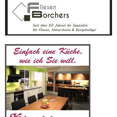
werks­be­trie­be bis hin zu Spe­zia­lis­ten für ener­ge­ti­sche
neu­es Wis­sen ver­mit­telt, son­dern auch dein spi­ri­tu­el­les
Sanie­run­gen – die Bau­mes­se bie­tet für jeden Bau­in­ter­es­
Bewusst­sein erwei­tert. Besu­che unser Lese­r­ECHO-Eso­
sier­ten und Heim­wer­ker das pas­sen­de Ange­bot. Der
te­rik-Por­tal und fin­de dei­ne Quel­le der Inspi­ra­ti­on!
direk­te Aus­tausch mit Fach­leu­ten und das Ein­ho­len ers­
Gemein­sam kön­nen wir die Magie der Eso­te­rik erle­ben
ter Ange­bo­te machen die Mes­se beson­ders attrak­tiv, vor
und eine tie­fe­re Ver­bin­dung zu uns selbst und der Welt
allem in einer so gro­ßen Regi­on wie dem Emsland.
um uns her­um aufbauen.
Mit einer Aus­stel­lungs­flä­che von 5.000 Qua­drat­me­tern
bie­tet die Mes­se­hal­le aus­rei­chend Platz für die viel­fäl­ti­
gen Prä­sen­ta­tio­nen. Besu­cher, die mit dem Auto anrei­
sen, pro­fi­tie­ren von den kos­ten­frei­en Park­mög­lich­kei­
ten direkt an der Emslandhalle.
Anzeige