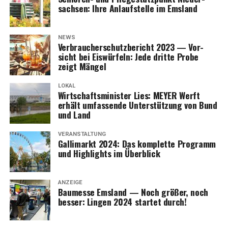
sach­sen: Ihre Anlauf­stel­le im Emsland
NEWS
Ver­brau­cher­schutz­be­richt 2023 — Vor­
sicht bei Eis­wür­feln: Jede drit­te Pro­be
zeigt Mängel
LOKAL
Wirt­schafts­mi­nis­ter Lies: MEYER Werft
erhält umfas­sen­de Unter­stüt­zung von Bund
und Land
VERANSTALTUNG
Gal­li­markt 2024: Das kom­plet­te Pro­gramm
und High­lights im Überblick
ANZEIGE
Bau­mes­se Ems­land — Noch grö­ßer, noch
bes­ser: Lin­gen 2024 star­tet durch!
365 Tage im Jahr prä­sent: Ihr Part­ner