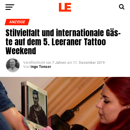
ANZEIGE
Stil­viel­falt und inter­na­tio­na­le Gäs­
te auf dem 5. Leera­ner Tat­too
Weekend
Veröffentlicht
vor 7 Jahren
am
11. Dezember 2019
Von
Ingo Tonsor