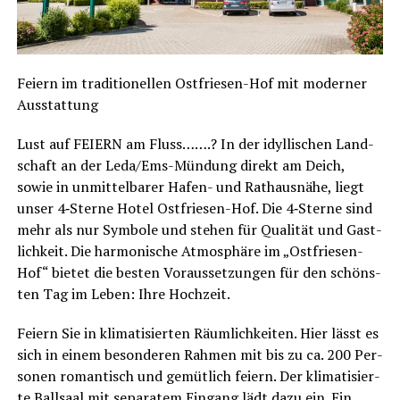
Fei­ern im tra­di­tio­nel­len Ost­frie­sen-Hof mit moder­ner
Ausstattung
Lust auf FEIERN am Fluss…….? In der idyl­li­schen Land­
schaft an der Leda/Ems-Mün­dung direkt am Deich,
sowie in unmit­tel­ba­rer Hafen- und Rat­haus­nä­he, liegt
unser 4‑Sterne Hotel Ost­frie­sen-Hof. Die 4‑Sterne sind
mehr als nur Sym­bo­le und ste­hen für Qua­li­tät und Gast­
lich­keit. Die har­mo­ni­sche Atmo­sphä­re im „Ost­frie­sen-
Hof“ bie­tet die bes­ten Vor­aus­set­zun­gen für den schöns­
ten Tag im Leben: Ihre Hochzeit.
Fei­ern Sie in kli­ma­ti­sier­ten Räum­lich­kei­ten. Hier lässt es
sich in einem beson­de­ren Rah­men mit bis zu ca. 200 Per­
so­nen roman­tisch und gemüt­lich fei­ern. Der kli­ma­ti­sier­
te Ball­saal mit sepa­ra­tem Ein­gang lädt dazu ein. Ein