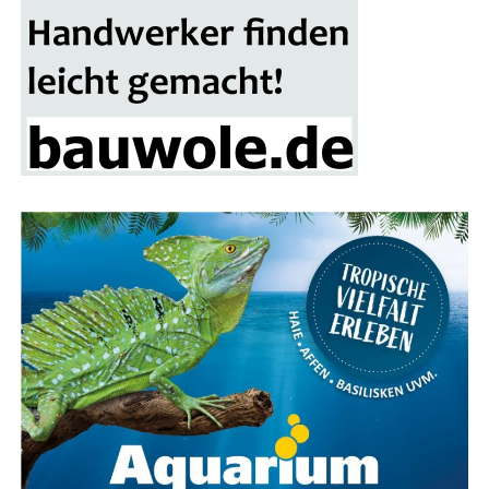
winn winkt. Alle Besu­cher erhal­ten mit ihrer Ein­tritts­
kar­te einen Teil­nah­me-Cou­pon, der in die Los­box auf
dem Mes­se­ge­län­de ein­ge­wor­fen wer­den kann. Die Ver­lo­
sung des Haupt­prei­ses erfolgt am Ende der Bau­mes­se-
Sai­son im nächs­ten Frühjahr.
Fokus auf Pho­to­vol­ta­ik und Solaranlagen
Ein beson­de­rer Schwer­punkt der Bau­mes­se Lin­gen liegt
auf alter­na­ti­ven Ener­gie­quel­len, ins­be­son­de­re Pho­to­
vol­ta­ik und Solar­an­la­gen. Über ein Dut­zend Aus­stel­ler
prä­sen­tie­ren ihre inno­va­ti­ven Lösun­gen für die Strom­
erzeu­gung und Heiz­sys­te­me mit Son­nen­en­er­gie. Ergän­
zend dazu gibt es Anbie­ter von Wär­me­pum­pen, Dämm­
ma­te­ria­li­en und Bera­tungs­diens­te für ener­ge­ti­sche
Sanierungen.
Das The­ma spie­gelt sich auch im kos­ten­frei­en Vor­trags­
pro­gramm wider, das an allen drei Mes­se­ta­gen statt­fin­