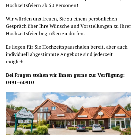
Hoch­zeits­fei­ern ab 50 Personen!
Wir wür­den uns freu­en, Sie zu einem per­sön­li­chen
Gespräch über Ihre Wün­sche und Vor­stel­lun­gen zu Ihrer
Hoch­zeits­fei­er begrü­ßen zu dürfen.
Es lie­gen für Sie Hoch­zeits­pau­scha­len bereit, aber auch
indi­vi­du­ell abge­stimm­te Ange­bo­te sind jeder­zeit
möglich.
Bei Fra­gen ste­hen wir Ihnen ger­ne zur Ver­fü­gung:
0491–60910