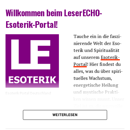
Will­kom­men beim LeserECHO-
Esoterik-Portal!
Tau­che ein in die fas­zi­
nie­ren­de Welt der Eso­
te­rik und Spi­ri­tua­li­tät
auf unse­rem
Eso­te­rik-
Por­tal
! Hier fin­dest du
alles, was du über spi­ri­
tu­el­les Wachs­tum,
ener­ge­ti­sche Hei­lung
und mys­ti­sche Prak­ti­
Eso­te­rik Por­tal Deutschland
ken wis­sen musst. Unser
Ziel ist es, dir wert­vol­le
Infor­ma­tio­nen und
WEITERLESEN
Inspi­ra­tio­nen zu bie­ten, die dir hel­fen, dei­ne inne­re
Balan­ce zu fin­den und dei­ne spi­ri­tu­el­le Rei­se zu