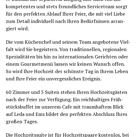
kom­pe­ten­tes und stets freund­li­ches Ser­vice­team sorgt
für den per­fek­ten Ablauf Ihrer Fei­er, die mit viel Lie­be
zum Detail indi­vi­du­ell nach Ihren Bedürf­nis­sen arran­
giert wird.
Die vom Küchen­chef und sei­nem Team ange­bo­te­ne Viel­
falt wird Sie begeis­tern. Von tra­di­tio­nel­len, regio­na­len
Spe­zia­li­tä­ten bis hin zu inter­na­tio­na­len Gerich­ten oder
einem Gour­met­me­nü las­sen wir kei­nen Wunsch offen.
So wird Ihre Hoch­zeit der schöns­te Tag in Ihrem Leben
und Ihre Fei­er ein unver­gess­li­ches Ereignis.
60 Zim­mer und 3 Sui­ten ste­hen Ihren Hoch­zeits­gäs­ten
nach der Fei­er zur Ver­fü­gung. Ein reich­hal­ti­ges Früh­
stücks­buf­fet im unse­rem Cafe mit traum­haf­tem Blick
auf Leda und Ems bil­det den per­fek­ten Abschluss Ihres
gro­ßen Tages.
Die Hoch­zeits­suite ist für Hoch­zeits­paa­re kos­ten­los, bei