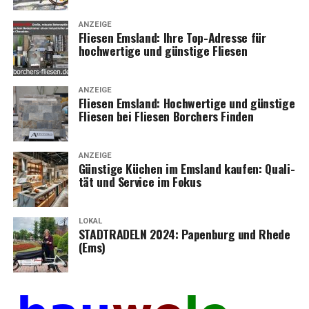
ANZEIGE
Flie­sen Ems­land: Ihre Top-Adres­se für
hoch­wer­ti­ge und güns­ti­ge Fliesen
ANZEIGE
Flie­sen Ems­land: Hoch­wer­ti­ge und güns­ti­ge
Flie­sen bei Flie­sen Bor­chers Finden
ANZEIGE
Güns­ti­ge Küchen im Ems­land kau­fen: Qua­li­
tät und Ser­vice im Fokus
LOKAL
STADTRADELN 2024: Papen­burg und Rhe­de
(Ems)