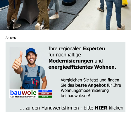
Astro­lo­gie
: Erkun­de die tie­fe­re Bedeu­tung der
Ster­ne und Pla­ne­ten und wie sie dein Leben
beein­flus­sen. Ler­ne, dein Geburts­ho­ro­skop zu
ver­ste­hen und wie astro­lo­gi­sche Aspek­te dir hel­
Anzeige
fen kön­nen, Her­aus­for­de­run­gen zu meis­tern und
Chan­cen zu erkennen.
Tarot und Wahr­sa­ge­rei
: Tau­che ein in die Kunst
des Kar­ten­le­gens und ent­de­cke ande­re divin­a­to­
ri­sche Prak­ti­ken. Erhal­te Ein­bli­cke in die ver­schie­
de­nen Tarot­kar­ten und ihre Bedeu­tun­gen sowie
Tipps, wie du dei­ne Intui­ti­on beim Kar­ten­le­gen
stär­ken kannst.
Spi­ri­tu­el­le Ritua­le
: Fin­de Anlei­tun­gen für per­
sön­li­che Ritua­le, um Inten­tio­nen zu set­zen und
Ener­gien zu kana­li­sie­ren. Ob Voll­mond­ri­tua­le,