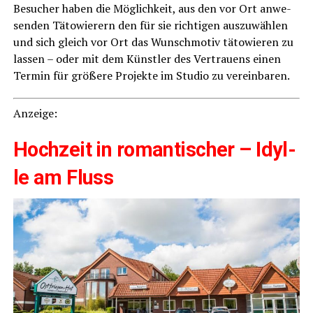
Besu­cher haben die Mög­lich­keit, aus den vor Ort anwe­
sen­den Täto­wie­rern den für sie rich­ti­gen aus­zu­wäh­len
und sich gleich vor Ort das Wunsch­mo­tiv täto­wie­ren zu
las­sen – oder mit dem Künst­ler des Ver­trau­ens einen
Ter­min für grö­ße­re Pro­jek­te im Stu­dio zu vereinbaren.
Anzei­ge:
Hoch­zeit in roman­ti­scher – Idyl­
le am Fluss