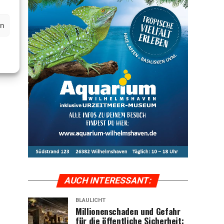
en
AUCH INTER­ES­SANT:
BLAULICHT
Mil­lio­nen­scha­den und Gefahr
für die öffent­li­che Sicher­heit: