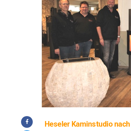
Hese­ler Kamin­stu­dio nac