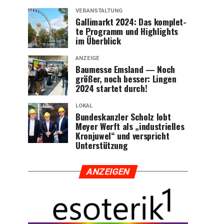
VERANSTALTUNG
Gal­li­markt 2024: Das kom­plet­
te Pro­gramm und High­lights
im Überblick
ANZEIGE
Bau­mes­se Ems­land — Noch
grö­ßer, noch bes­ser: Lin­gen
2024 star­tet durch!
LOKAL
Bun­des­kanz­ler Scholz lobt
Mey­er Werft als „indus­tri­el­les
Kron­ju­wel“ und ver­spricht
Unterstützung
ANZEI­GEN