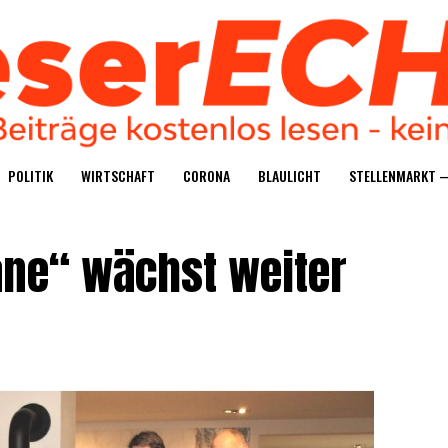
POLI­TIK
WIRT­SCHAFT
CORO­NA
BLAU­LICHT
STEL­LEN­MARKT 
a­ne“ wächst weiter