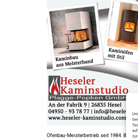
Um 
Ger
Tec
auf
Ofen­bau-Meis­ter­be­trieb seit 1984: Bera­
zur