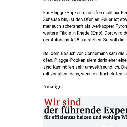
Lese­r­ECHO-Ver­lag
Für Plag­ge-Pop­ken sind Öfen nicht nur Ber
Zuhau­se bin, ist den Ofen an. Feu­er ist et
mer auch scherz­haft als „ver­kapp­ter Pyro­
wei­te­re Filia­le in Rhe­de (Ems). Dort wir
der Auto­bahn A 28 aus­stel­len. So soll die 
Lese­r­ECHO-Ver­lag
Bei dem Besuch von Con­ne­mann kam die Spra
öfen. Plag­ge-Pop­ken sieht dar­in eher eine C
sind Kamin­öfen sehr umwelt­freund­lich. Die 
gilt vor allem dann, wenn ein Kachel­ofen ind
Anzei­ge: