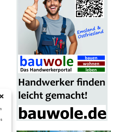
um
Ds