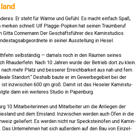
sland
e­res. Er steht für Wär­me und Gefühl. Es macht ein­fach Spaß,
en mer­ken schnell: Ulf Plag­ge-Pop­ken hat sei­nen Traum­be­ruf
h Git­ta Con­ne­mann Der Geschäfts­füh­rer des Kamin­stu­di­os
es­tags­ab­ge­ord­ne­te in sei­ner Aus­stel­lung in Hesel.
eth­fehn selb­stän­dig — damals noch in den Räu­men sei­nes
 Rhau­der­fehn. Nach 10 Jah­ren wur­de der Betrieb dort zu klein.
nach mehr Platz und bes­se­rer Erreich­bar­keit aus nah und fern.
ea­le Stand­ort.“ Des­halb bau­te er im Gewer­be­ge­biet bei der
 9 ist inzwi­schen 600 qm groß. Damit ist das Hese­ler Kamin­stu­
folg­te dann ein wei­te­res Stu­dio in Papenburg.
10 Mit­ar­bei­te­rin­nen und Mit­ar­bei­ter um die Anlie­gen der
ries­land und dem Ems­land. Inzwi­schen wer­den auch Öfen in die
Schweiz gelie­fert. Es wer­den nicht nur Speck­stein­öfen und Kamin­
auft. Das Unter­neh­men hat sich außer­dem auf den Bau von Ein­zel­