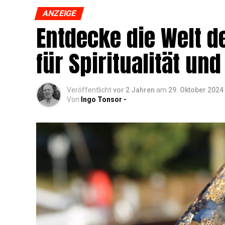
ANZEIGE
Ent­de­cke die Welt de
für Spi­ri­tua­li­tät 
Veröffentlicht
vor 2 Jahren
am
29. Oktober 2024
Von
Ingo Tonsor -