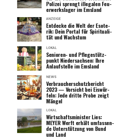
Poli­zei sprengt ille­ga­len Feu­
er­werks­la­ger im Emsland
ANZEIGE
Ent­de­cke die Welt der Eso­te­
rik: Dein Por­tal für Spi­ri­tua­li­
tät und Wachstum
LOKAL
Senio­ren- und Pfle­ge­stütz­
punkt Nie­der­sach­sen: Ihre
Anlauf­stel­le im Emsland
NEWS
Ver­brau­cher­schutz­be­richt
2023 — Vor­sicht bei Eis­wür­
feln: Jede drit­te Pro­be zeigt
Mängel
LOKAL
Wirt­schafts­mi­nis­ter Lies:
MEYER Werft erhält umfas­sen­
de Unter­stüt­zung von Bund
und Land