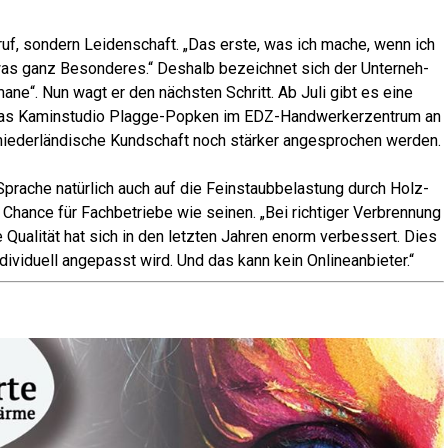
uf, son­dern Lei­den­schaft. „Das ers­te, was ich mache, wenn ich
was ganz Beson­de­res.“ Des­halb bezeich­net sich der Unter­neh­
ma­ne“. Nun wagt er den nächs­ten Schritt. Ab Juli gibt es eine
d das Kamin­stu­dio Plag­ge-Pop­ken im EDZ-Hand­wer­ker­zen­trum an
nie­der­län­di­sche Kund­schaft noch stär­ker ange­spro­chen werden.
­che natür­lich auch auf die Fein­staub­be­las­tung durch Holz­
han­ce für Fach­be­trie­be wie sei­nen. „Bei rich­ti­ger Ver­bren­nung
Qua­li­tät hat sich in den letz­ten Jah­ren enorm ver­bes­sert. Dies
i­vi­du­ell ange­passt wird. Und das kann kein Onlineanbieter.“