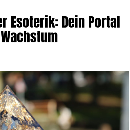
r Eso­te­rik: Dein Por­tal
und Wachstum