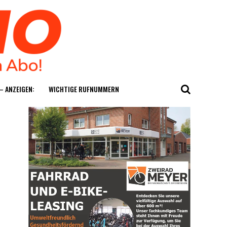
— ANZEIGEN:
WICH­TI­GE RUFNUMMERN