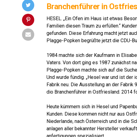
Bran­chen­füh­rer in Ostfrie
HESEL. „Ein Ofen im Haus ist etwas Beson­d
Fami­li­en die­sen Traum zu erfül­len.“ Kun­d
gefun­den. Die­se Erfah­rung macht jetzt auc
Plag­ge-Pop­ken begrüß­te jetzt die CDU-Bun­d
Lese­r­ECHO-Ver­lag
1984 mach­te sich der Kauf­mann in Eli­sa­b
Vaters. Von dort ging es 1987 zunächst nach
Plag­ge-Pop­ken mach­te sich auf die Suche 
Und wur­de fün­dig. „Hesel war und ist der id
Fabrik neu. Die Aus­stel­lung an der Fabrik
dio Bran­chen­füh­rer in Ost­fries­land. 2014 
Lese­r­ECHO-Ver­lag
Heu­te küm­mern sich in Hesel und Papen­burg 
Kun­den. Die­se kom­men nicht nur aus Ost­f
Nie­der­lan­de, nach Öster­reich und in die 
an­la­gen aller bekann­ter Her­stel­ler ver­k
an­fer­ti­gun­gen spezialisiert.