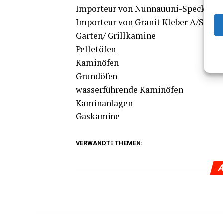
Impor­teur von Nunnau­uni-Speck­stein
Impor­teur von Gra­nit Kle­ber A/S‑Sp
Garten/ Grillkamine
Pelletöfen
Kaminöfen
Grundöfen
was­ser­füh­ren­de Kaminöfen
Kaminanlagen
Gaskamine
VERWANDTE THEMEN:
A