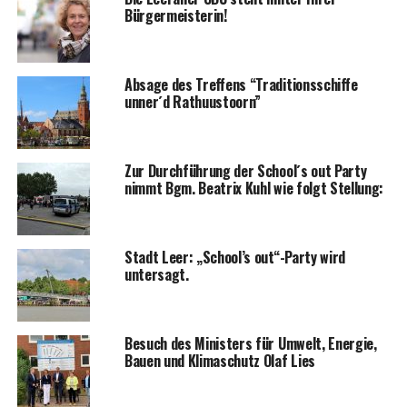
Bürgermeisterin!
Absa­ge des Tref­fens “Tra­di­ti­ons­schif­fe
unner´d Rathuustoorn”
Zur Durch­füh­rung der School´s out Par­ty
nimmt Bgm. Bea­trix Kuhl wie folgt Stellung:
Stadt Leer: „School’s out“-Party wird
untersagt.
Besuch des Minis­ters für Umwelt, Ener­gie,
Bau­en und Kli­ma­schutz Olaf Lies