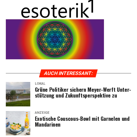
AUCH INTER­ES­SANT:
LOKAL
Grü­ne Poli­ti­ker sichern Mey­er-Werft Unter­
KOGA — Fach­händ­ler im Emsland
stüt­zung und Zukunfts­per­spek­ti­ve zu
ANZEIGE
Exo­ti­sche Cous­cous-Bowl mit Gar­ne­len und
Mandarinen