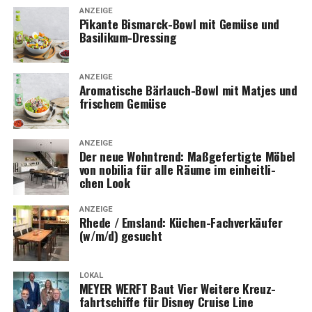
ANZEIGE
Pikan­te Bis­marck-Bowl mit Gemü­se und
Basilikum-Dressing
ANZEIGE
Aro­ma­ti­sche Bär­lauch-Bowl mit Mat­jes und
fri­schem Gemüse
ANZEIGE
Der neue Wohn­trend: Maß­ge­fer­tig­te Möbel
von nobi­lia für alle Räu­me im ein­heit­li­
chen Look
ANZEIGE
Rhe­de / Ems­land: Küchen-Fach­ver­käu­fer
(w/m/d) gesucht
LOKAL
MEYER WERFT Baut Vier Wei­te­re Kreuz­
fahrt­schif­fe für Dis­ney Crui­se Line