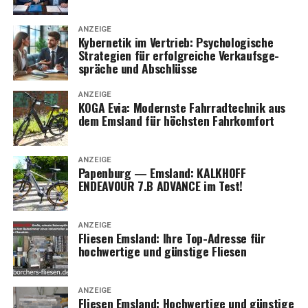
ANZEIGE
Kyber­ne­tik im Ver­trieb: Psy­cho­lo­gi­sche
Stra­te­gien für erfolg­rei­che Ver­kaufs­ge­
sprä­che und Abschlüsse
ANZEIGE
KOGA Evia: Moderns­te Fahr­rad­tech­nik aus
dem Ems­land für höchs­ten Fahrkomfort
ANZEIGE
Papen­burg — Ems­land: KALKHOFF
ENDEAVOUR 7.B ADVANCE im Test!
ANZEIGE
Flie­sen Ems­land: Ihre Top-Adres­se für
hoch­wer­ti­ge und güns­ti­ge Fliesen
ANZEIGE
Flie­sen Ems­land: Hoch­wer­ti­ge und güns­ti­ge