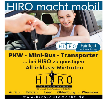
Wir sind Bikelea­sing-Part­ner­händ­ler:
Dein Weg zum Traum-Dienstrad
Güns­tig lea­sen. Bes­ser ankom­men.
Mit dem Bikelea­
sing-Ser­vice erhältst Du nicht nur ein umwelt­freund­li­
ches und gesund­heits­för­dern­des Fort­be­we­gungs­mit­tel,