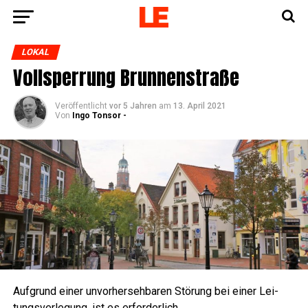
LOKAL
Voll­sper­rung Brunnenstraße
Veröffentlicht
vor 5 Jahren
am
13. April 2021
Von
Ingo Tonsor -
Auf­grund einer unvor­her­seh­ba­ren Stö­rung bei einer Lei­
tungs­ver­le­gung, ist es erforderlich,