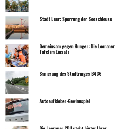
Stadt Leer: Sper­rung der Seeschleuse
Gemein­sam gegen Hun­ger: Die Leera­ner
Tafel im Einsatz
Sanie­rung des Stadt­rin­ges B436
Auto­auf­kle­ber-Gewinn­spiel
Die Leera­ner CDU steht hin­ter Ihrer