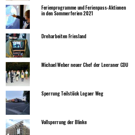
Feri­en­pro­gram­me und Feri­en­pass-Aktio­nen
in den Som­mer­fe­ri­en 2021
Dreh­ar­bei­ten Friesland
Micha­el Weber neu­er Chef der Leera­ner CDU
Sper­rung Teil­stück Logaer Weg
Voll­sper­rung der Blinke