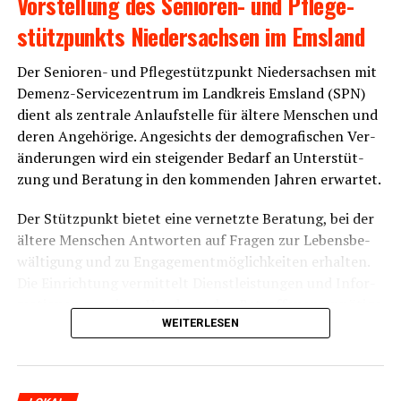
Vor­stel­lung des Senio­ren- und Pfle­ge­
stütz­punkts Nie­der­sach­sen im Emsland
Der Senio­ren- und Pfle­ge­stütz­punkt Nie­der­sach­sen mit
Demenz-Ser­vice­zen­trum im Land­kreis Ems­land (SPN)
dient als zen­tra­le Anlauf­stel­le für älte­re Men­schen und
deren Ange­hö­ri­ge. Ange­sichts der demo­gra­fi­schen Ver­
än­de­run­gen wird ein stei­gen­der Bedarf an Unter­stüt­
zung und Bera­tung in den kom­men­den Jah­ren erwartet.
Der Stütz­punkt bie­tet eine ver­netz­te Bera­tung, bei der
älte­re Men­schen Ant­wor­ten auf Fra­gen zur Lebens­be­
wäl­ti­gung und zu Enga­ge­ment­mög­lich­kei­ten erhal­ten.
Die Ein­rich­tung ver­mit­telt Dienst­leis­tun­gen und Infor­
ma­tio­nen aus einer Hand, um den Betrof­fe­nen unnö­ti­ge
Wege zu ersparen.
WEITERLESEN
Ein zen­tra­les Ziel des Senio­ren­stütz­punkts ist die För­
de­rung der Unab­hän­gig­keit und Selbst­stän­dig­keit älte­