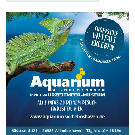
City­flit­zer – Du ent­schei­dest, wel­ches Modell Dein
Dienst­rad wird.
Ein­fach online:
Behal­te alle Pro­zes­se rund um
Dein Dienst­rad jeder­zeit bequem online im Blick
über das Bikeleasing-Portal.
Gute Absi­che­rung:
Dank umfas­sen­der Ver­si­che­
rungs­lö­sun­gen bist Du bei Dieb­stahl, Unfall oder
auch in Zei­ten wie Kün­di­gung und Eltern­zeit gut
abgesichert.
Dein Weg zum Bikeleasing-Dienstrad
Arbeit­ge­ber-Regis­trie­rung:
Dein Arbeit­ge­ber
regis­triert sich im Bikeleasing-Portal.
Arbeit­neh­mer-Regis­trie­rung:
Du mel­dest Dich
als Arbeit­neh­mer an.
Wunsch­rad aus­wäh­len:
Such Dir Dein Traum­rad