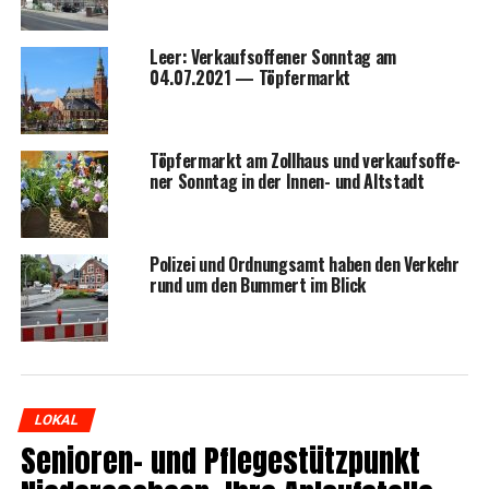
Leer: Ver­kaufs­of­fe­ner Sonn­tag am
04.07.2021 — Töpfermarkt
Töp­fer­markt am Zoll­haus und ver­kaufs­of­fe­
ner Sonn­tag in der Innen- und Altstadt
Poli­zei und Ord­nungs­amt haben den Ver­kehr
rund um den Bum­mert im Blick
LOKAL
Senio­ren- und Pfle­ge­stütz­punkt