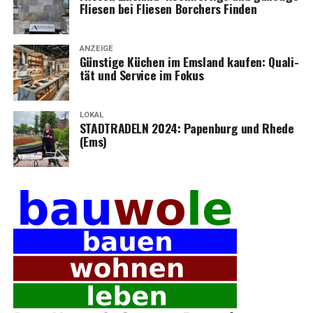
Flie­sen bei Flie­sen Bor­chers Finden
ANZEIGE
Güns­ti­ge Küchen im Ems­land kau­fen: Qua­li­
tät und Ser­vice im Fokus
LOKAL
STADTRADELN 2024: Papen­burg und Rhe­de
(Ems)