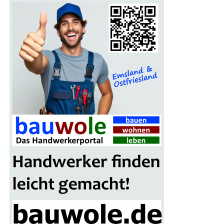
son­dern auch einen finan­zi­el­len Vor­teil. Seit 2015
unter­stützt der Bikelea­sing-Ser­vice Arbeit­neh­mer,
Selbst­stän­di­ge und Frei­be­ruf­ler dabei, ihr Traum­rad zu
attrak­ti­ven Kon­di­tio­nen zu lea­sen. Mit über­durch­
schnitt­li­chem Ser­vice, umfas­sen­der Absi­che­rung und
einer star­ken Part­ner­schaft mit dem Fahr­rad­fach­han­del
setzt der Ser­vice Maßstäbe.
Dei­ne Vor­tei­le beim Bikeleasing-Service
Bis zu 40% spa­ren:
Durch Gehalts­um­wand­lung und
Steu­er­vor­tei­le kannst Du bei der Anschaf­fung Dei­
nes Dienst­rads im Ver­gleich zum Direkt­kauf
ordent­lich sparen.
Pri­va­te Nut­zung erlaubt:
Dein Dienst­rad darf
nicht nur den Arbeits­weg, son­dern auch Frei­zeit-
und Urlaubs­fahr­ten meistern.
Fahr­rad nach Wahl:
Ob E‑Bike, Las­ten­rad oder