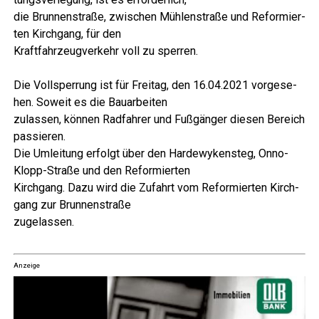
die Brun­nen­stra­ße, zwi­schen Müh­len­stra­ße und Refor­mier­
ten Kirch­gang, für den
Kraft­fahr­zeug­ver­kehr voll zu sperren.
Die Voll­sper­rung ist für Frei­tag, den 16.04.2021 vor­ge­se­
hen. Soweit es die Bauarbeiten
zulas­sen, kön­nen Rad­fah­rer und Fuß­gän­ger die­sen Bereich
passieren.
Die Umlei­tung erfolgt über den Har­de­wy­ke­n­steg, Onno-
Klopp-Stra­ße und den Reformierten
Kirch­gang. Dazu wird die Zufahrt vom Refor­mier­ten Kirch­
gang zur Brunnenstraße
zuge­las­sen.
Anzeige