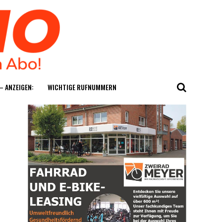
— ANZEIGEN:
WICH­TI­GE RUFNUMMERN