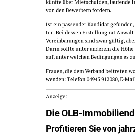
künf­te über Miet­schul­den, lau­fen­de In
von den Bewer­bern fordern.
Ist ein pas­sen­der Kan­di­dat gefun­den, 
ten. Bei des­sen Erstel­lung rät Anwalt St
Ver­ein­ba­run­gen sind zwar gül­tig, a
Dar­in soll­te unter ande­rem die Höhe 
auf, unter wel­chen Bedin­gun­gen es 
Frau­en, die dem Ver­band bei­tre­ten wo
wen­den: Tele­fon 04943 912080, E‑Ma
Anzei­ge:
Die
OLB
-Immo­bi­li­e
Pro­fi­tie­ren Sie von jahr