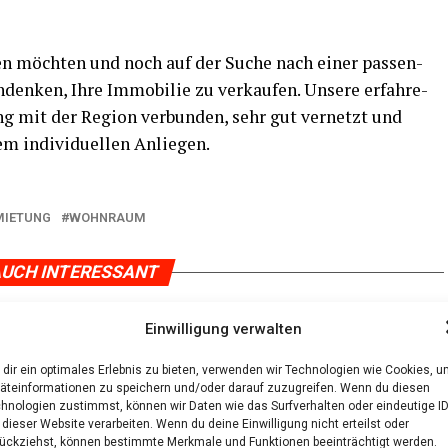
en möch­ten und noch auf der Suche nach einer pas­sen­
den­ken, Ihre Immo­bi­lie zu ver­kau­fen. Unse­re erfah­re­
g mit der Regi­on ver­bun­den, sehr gut ver­netzt und
em indi­vi­du­el­len Anliegen.
MIETUNG
WOHNRAUM
UCH INTERESSANT
Einwilligung verwalten
dir ein optimales Erlebnis zu bieten, verwenden wir Technologien wie Cookies, 
äteinformationen zu speichern und/oder darauf zuzugreifen. Wenn du diesen
hnologien zustimmst, können wir Daten wie das Surfverhalten oder eindeutige I
 dieser Website verarbeiten. Wenn du deine Einwilligung nicht erteilst oder
ückziehst, können bestimmte Merkmale und Funktionen beeinträchtigt werden.