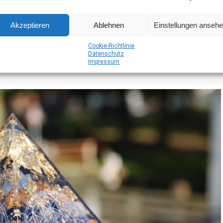
r Eso­te­rik: Dein Por­tal
und Wachstum
Akzeptieren
Ablehnen
Einstellungen anseh
Coo­kie-Richt­li­nie
Daten­schutz
Impres­sum