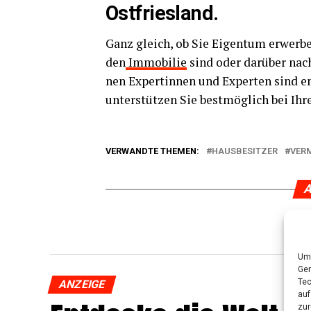
Ostfriesland.
Ganz gleich, ob Sie Eigen­tum erwer­b
den
Immo­bi­lie
sind oder dar­über nach­
nen Exper­tin­nen und Exper­ten sind en
unter­stüt­zen Sie best­mög­lich bei Ihr
VERWANDTE THEMEN:
HAUSBESITZER
VER
A
Um 
Ger
Tec
ANZEIGE
auf
zur