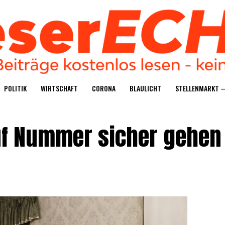
POLI­TIK
WIRT­SCHAFT
CORO­NA
BLAU­LICHT
STEL­LEN­MARKT 
auf Num­mer sicher gehen