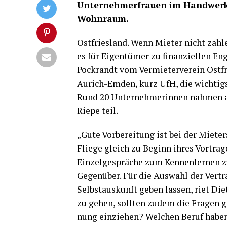
Unter­neh­mer­frau­en im Hand­werk
Wohnraum.
Ost­fries­land. Wenn Mie­ter nicht zah­l
es für Eigen­tü­mer zu finan­zi­el­len En
Pock­randt vom Ver­mie­ter­ver­ein Ost­
Aurich-Emden, kurz UfH, die wich­tigs­t
Rund 20 Unter­neh­me­rin­nen nah­men an
Rie­pe teil.
„Gute Vor­be­rei­tung ist bei der Mie­ter
Flie­ge gleich zu Beginn ihres Vor­tra­
Ein­zel­ge­sprä­che zum Ken­nen­ler­ne
Gegen­über. Für die Aus­wahl der Ver­tr
Selbst­aus­kunft geben las­sen, riet D
zu gehen, soll­ten zudem die Fra­gen ge
nung ein­zie­hen? Wel­chen Beruf haben