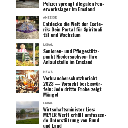
Poli­zei sprengt ille­ga­len Feu­
er­werks­la­ger im Emsland
ANZEIGE
Ent­de­cke die Welt der Eso­te­
rik: Dein Por­tal für Spi­ri­tua­li­
tät und Wachstum
LOKAL
Senio­ren- und Pfle­ge­stütz­
punkt Nie­der­sach­sen: Ihre
Anlauf­stel­le im Emsland
NEWS
Ver­brau­cher­schutz­be­richt
2023 — Vor­sicht bei Eis­wür­
feln: Jede drit­te Pro­be zeigt
Mängel
LOKAL
Wirt­schafts­mi­nis­ter Lies:
MEYER Werft erhält umfas­sen­
de Unter­stüt­zung von Bund
und Land