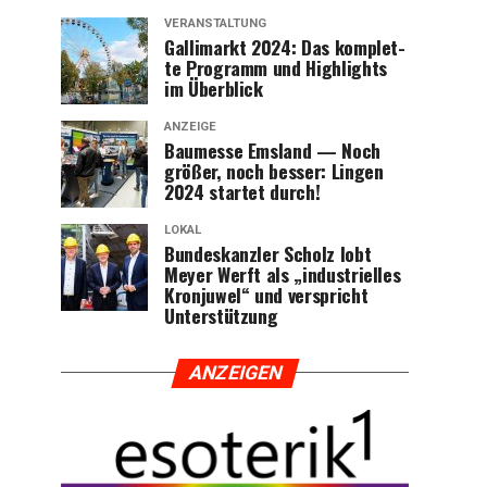
VERANSTALTUNG
Gal­li­markt 2024: Das kom­plet­
te Pro­gramm und High­lights
im Überblick
ANZEIGE
Bau­mes­se Ems­land — Noch
grö­ßer, noch bes­ser: Lin­gen
2024 star­tet durch!
LOKAL
Bun­des­kanz­ler Scholz lobt
Mey­er Werft als „indus­tri­el­les
Kron­ju­wel“ und ver­spricht
Unterstützung
ANZEI­GEN