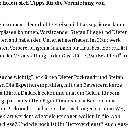
 holen sich Tipps für die Ver­mie­tung von
en kön­nen oder erhöh­te Prei­se nicht akzep­tie­ren, kann
g­päs­sen kom­men. Vor­sit­zen­der Ste­fan Flie­ge und Die­ter
fries­land haben den Unter­neh­mer­frau­en im Hand­werk
en Vor­be­rei­tungs­maß­nah­men für Haus­be­sit­zer erklärt.
 der Ver­an­stal­tung in der Gast­stät­te „Wei­ßes Pferd“ in
­su­che wich­tig“, erklär­ten Die­ter Pock­randt und Ste­fan
ges. Die Exper­ten emp­fah­len, mit den Bewer­bern kur­ze
n zu füh­ren. Dadurch bekom­me man ein Gefühl für sein
ags­part­ner soll­ten Eigen­tü­mer sich außer­dem eine
ie­ter Pock­randt. Um bösen Über­ra­schun­gen aus dem Weg
klärt wer­den: Wie vie­le Per­so­nen wol­len in die Woh­
 die­se? Und wie hoch ist ihr Net­to­ver­dienst? Auch Aus­