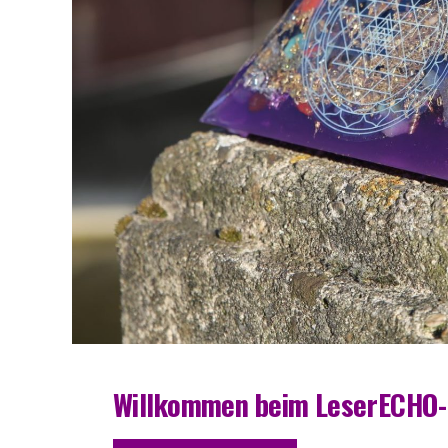
Will­kom­men beim LeserECHO-