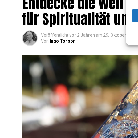
Ent­de­cke die Welt de
für Spi­ri­tua­li­tät 
Veröffentlicht
vor 2 Jahren
am
29. Oktober 2024
Von
Ingo Tonsor -