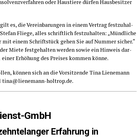
sol­venz­ver­fah­ren oder Haus­tie­re dür­fen Haus­be­sit­zer
gilt es, die Ver­ein­ba­run­gen in einem Ver­trag fest­zu­hal­
e­fan Flie­ge, alles schrift­lich fest­zu­hal­ten: „Münd­li­che
ber mit einem Schrift­stück gehen Sie auf Num­mer sicher.“
der Mie­te fest­ge­hal­ten wer­den sowie ein Hin­weis dar­
zu einer Erhö­hung des Prei­ses kom­men könne.
l­len, kön­nen sich an die Vor­sit­zen­de Tina Lie­ne­mann
il tina@lienemann-holtrop.de.
n­dienst-GmbH
­zehn­te­lan­ger Erfah­rung in