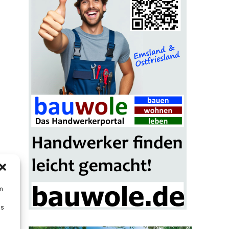
um
Ds