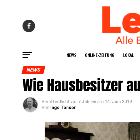
NEWS
ONLINE-ZEI­TUNG
LOKAL
NEWS
Wie Haus­be­sit­zer 
Veröffentlicht
vor 7 Jahren
am
14. Juni 2019
Von
Ingo Tonsor