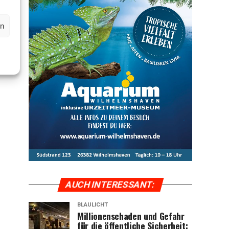
en
AUCH INTER­ES­SANT:
BLAULICHT
Mil­lio­nen­scha­den und Gefahr
für die öffent­li­che Sicher­heit: