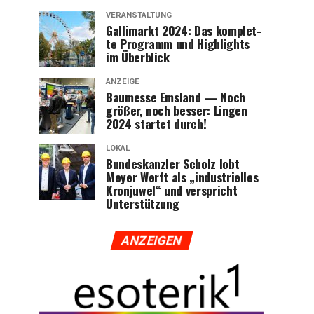
VERANSTALTUNG
Gal­li­markt 2024: Das kom­plet­
te Pro­gramm und High­lights
im Überblick
ANZEIGE
Bau­mes­se Ems­land — Noch
grö­ßer, noch bes­ser: Lin­gen
2024 star­tet durch!
LOKAL
Bun­des­kanz­ler Scholz lobt
Mey­er Werft als „indus­tri­el­les
Kron­ju­wel“ und ver­spricht
Unterstützung
ANZEI­GEN