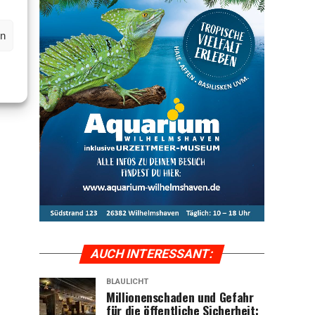
en
AUCH INTER­ES­SANT:
BLAULICHT
Mil­lio­nen­scha­den und Gefahr
für die öffent­li­che Sicher­heit: