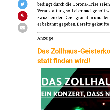
bedingt durch die Coro­na-Kri­se sei­en 
Ver­an­stal­tung soll aber nach­ge­holt
zwi­schen den Deich­gra­na­ten und dem 
er bekannt gege­ben. Bereits gekauf­te
Anzei­ge:
Das Zoll­haus-Geis­ter­ko
statt fin­den wird!