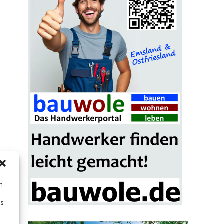
um
Ds