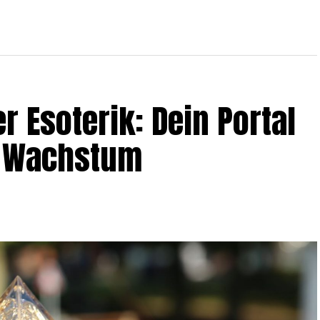
r Eso­te­rik: Dein Por­tal
und Wachstum