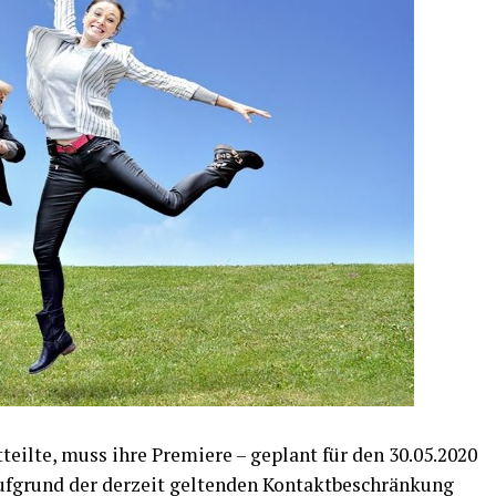
teil­te, muss ihre Pre­mie­re – geplant für den 30.05.2020
Auf­grund der der­zeit gel­ten­den Kon­takt­be­schrän­kung