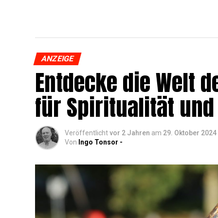
ANZEIGE
Ent­de­cke die Welt de
für Spi­ri­tua­li­tät 
Veröffentlicht
vor 2 Jahren
am
29. Oktober 2024
Von
Ingo Tonsor -