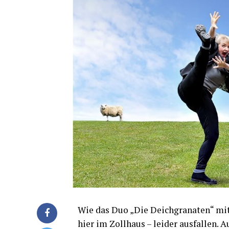
Wie das Duo „Die Deich­gra­na­ten“ mit­
hier im Zoll­haus – lei­der aus­fal­len. 