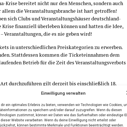
­na-Kri­se berei­tet nicht nur den Men­schen, son­dern auch
 allem die Ver­an­stal­tungs­bran­che ist hart getrof­fen!
en sich Clubs und Ver­an­stal­tungs­häu­ser deutsch­land­
ri­se finan­zi­ell über­le­ben kön­nen und hat­ten die Idee,
– Ver­an­stal­tun­gen, die es nie geben wird!
ts in unter­schied­li­chen Preis­ka­te­go­rien zu erwer­ben.
in­den. Statt­des­sen kom­men die Ticket­ein­nah­men dem
au­fen­den Betrieb für die Zeit des Ver­an­stal­tungs­ver­bots
 Art durch­zu­füh­ren gilt der­zeit bis ein­schließ­lich 18.
i­ner­lei Events anbie­ten, die uns als Haupt­ein­nah­me­
Einwilligung verwalten
finan­zi­el­le Lage unge­mein und es bleibt abzu­war­ten, ob
dir ein optimales Erlebnis zu bieten, verwenden wir Technologien wie Cookies, 
äteinformationen zu speichern und/oder darauf zuzugreifen. Wenn du diesen
hnologien zustimmst, können wir Daten wie das Surfverhalten oder eindeutige I
en­trum Zoll­haus zu erhal­ten, kann mit dem Kauf eines
 dieser Website verarbeiten. Wenn du deine Einwilligung nicht erteilst oder
ückziehst, können bestimmte Merkmale und Funktionen beeinträchtigt werden.