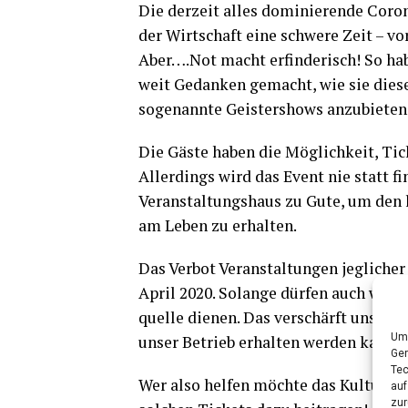
Die der­zeit alles domi­nie­ren­de Coro
der Wirt­schaft eine schwe­re Zeit – vor
Aber….Not macht erfin­de­risch! So hab
weit Gedan­ken gemacht, wie sie die­se K
soge­nann­te Geis­ter­shows anzu­bie­ten 
Die Gäs­te haben die Mög­lich­keit, Ticke
Aller­dings wird das Event nie statt f
Ver­an­stal­tungs­haus zu Gute, um den l
am Leben zu erhalten.
Das Ver­bot Ver­an­stal­tun­gen jeg­li­cher
April 2020. Solan­ge dür­fen auch wir ke
quel­le die­nen. Das ver­schärft unse­re 
Um 
unser Betrieb erhal­ten wer­den kann.
Ger
Tec
Wer also hel­fen möch­te das Kul­tur­z
auf
zur