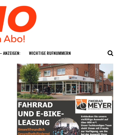
— ANZEIGEN:
WICH­TI­GE RUFNUMMERN