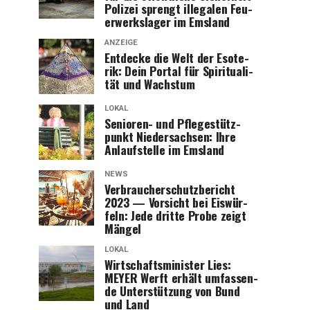
Poli­zei sprengt ille­ga­len Feu­
er­werks­la­ger im Emsland
ANZEIGE
Ent­de­cke die Welt der Eso­te­
rik: Dein Por­tal für Spi­ri­tua­li­
tät und Wachstum
LOKAL
Senio­ren- und Pfle­ge­stütz­
punkt Nie­der­sach­sen: Ihre
Anlauf­stel­le im Emsland
NEWS
Ver­brau­cher­schutz­be­richt
2023 — Vor­sicht bei Eis­wür­
feln: Jede drit­te Pro­be zeigt
Mängel
LOKAL
Wirt­schafts­mi­nis­ter Lies:
MEYER Werft erhält umfas­sen­
de Unter­stüt­zung von Bund
und Land