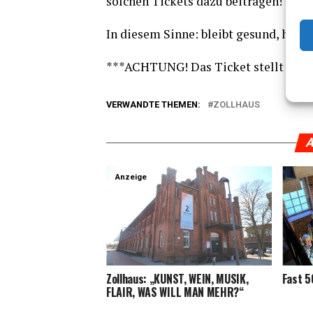
sol­chen Tickets dazu beitragen!
In die­sem Sin­ne: bleibt gesund, hal
***ACHTUNG! Das Ticket stellt kei­ne 
VERWANDTE THEMEN:
ZOLLHAUS
A
Anzeige
Zoll­haus: „KUNST, WEIN, MUSIK,
Fast 5
FLAIR, WAS WILL MAN MEHR?“