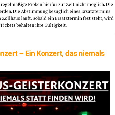
regel­mä­ßi­ge Pro­ben hier­für zur Zeit nicht mög­lich. Die
 wer­den. Die Abstim­mung bezüg­lich eines Ersatz­ter­mins
Zoll­haus läuft. Sobald ein Ersatz­ter­min fest steht, wird
 Tickets behal­ten ihre Gültigkeit.
n­zert – Ein Kon­zert, das nie­mals