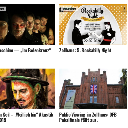
ige
Anzeige
a­schi­ne — „Im Faden­kreuz“
Zoll­haus: 5. Rocka­bil­ly Night
 Keil – „Weil ich bin“ Akus­tik
Public Vie­w­ing im Zoll­haus: DFB
019
Pokal­fi­na­le fällt aus.