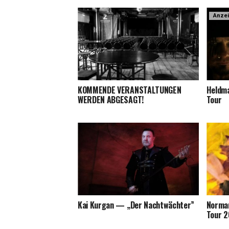
Anze
KOMMENDE VERANSTALTUNGEN
Held­m
WERDEN ABGESAGT!
Tour
Kai Kur­gan — „Der Nachtwächter”
Nor­man
Tour 2