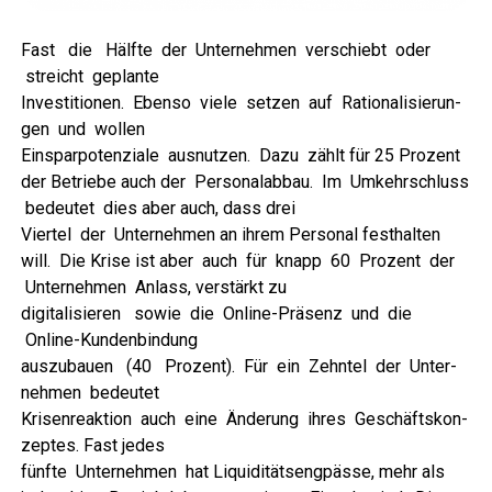
Fast die Hälf­te der Unter­neh­men ver­schiebt oder
streicht geplante
Inves­ti­tio­nen. Eben­so vie­le set­zen auf Ratio­na­li­sie­run­
gen und wollen
Ein­spar­po­ten­zia­le aus­nut­zen. Dazu zählt für 25 Pro­zent
der Betrie­be auch der Per­so­nal­ab­bau. Im Umkehr­schluss
bedeu­tet dies aber auch, dass drei
Vier­tel der Unter­neh­men an ihrem Per­so­nal fest­hal­ten
will. Die Kri­se ist aber auch für knapp 60 Pro­zent der
Unter­neh­men Anlass, ver­stärkt zu
digi­ta­li­sie­ren sowie die Online-Prä­senz und die
Online-Kundenbindung
aus­zu­bau­en (40 Pro­zent). Für ein Zehn­tel der Unter­
neh­men bedeutet
Kri­sen­re­ak­ti­on auch eine Ände­rung ihres Geschäfts­kon­
zep­tes. Fast jedes
fünf­te Unter­neh­men hat Liqui­di­täts­eng­päs­se, mehr als