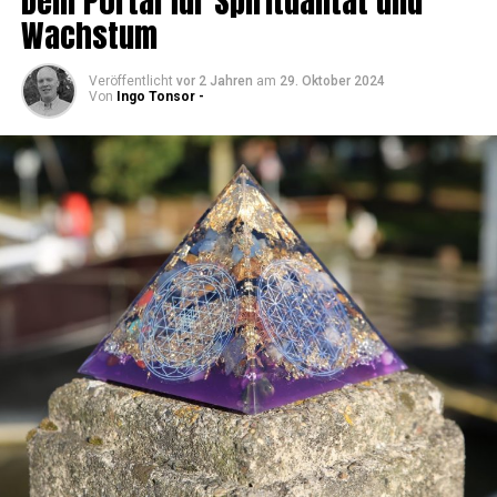
Dein Por­tal für Spi­ri­tua­li­tät und
Wachstum
Veröffentlicht
vor 2 Jahren
am
29. Oktober 2024
Von
Ingo Tonsor -