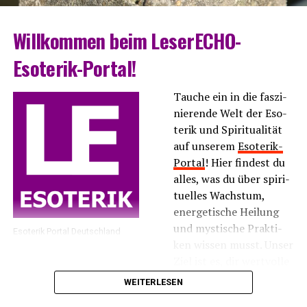
Will­kom­men beim LeserECHO-
Esoterik-Portal!
Tau­che ein in die fas­zi­
nie­ren­de Welt der Eso­
te­rik und Spi­ri­tua­li­tät
auf unse­rem
Eso­te­rik-
Por­tal
! Hier fin­dest du
alles, was du über spi­ri­
tu­el­les Wachs­tum,
ener­ge­ti­sche Hei­lung
und mys­ti­sche Prak­ti­
Eso­te­rik Por­tal Deutschland
ken wis­sen musst. Unser
Ziel ist es, dir wert­vol­le
Infor­ma­tio­nen und
WEITERLESEN
Inspi­ra­tio­nen zu bie­ten, die dir hel­fen, dei­ne inne­re