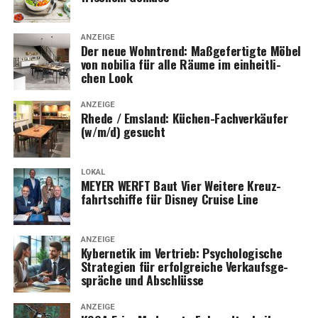
ANZEIGE
Der neue Wohn­trend: Maß­ge­fer­tig­te Möbel
von nobi­lia für alle Räu­me im ein­heit­li­
chen Look
ANZEIGE
Rhe­de / Ems­land: Küchen-Fach­ver­käu­fer
(w/m/d) gesucht
LOKAL
MEYER WERFT Baut Vier Wei­te­re Kreuz­
fahrt­schif­fe für Dis­ney Crui­se Line
ANZEIGE
Kyber­ne­tik im Ver­trieb: Psy­cho­lo­gi­sche
Stra­te­gien für erfolg­rei­che Ver­kaufs­ge­
sprä­che und Abschlüsse
ANZEIGE