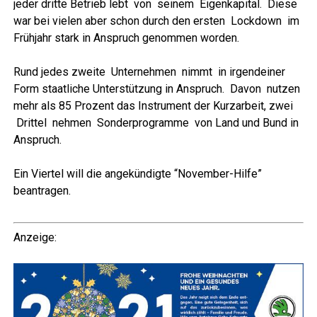
jeder drit­te Betrieb lebt von sei­nem Eigen­ka­pi­tal. Die­se
war bei vie­len aber schon durch den ers­ten Lock­down im
Früh­jahr stark in Anspruch genom­men worden.
Rund jedes zwei­te Unter­neh­men nimmt in irgend­ei­ner
Form staat­li­che Unter­stüt­zung in Anspruch. Davon nut­zen
mehr als 85 Pro­zent das Instru­ment der Kurz­ar­beit, zwei
Drit­tel neh­men Son­der­pro­gram­me von Land und Bund in
Anspruch.
Ein Vier­tel will die ange­kün­dig­te “Novem­ber-Hil­fe”
beantragen.
Anzei­ge: