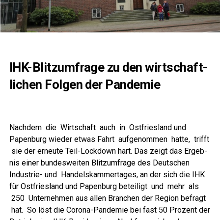
IHK-Blitz­um­fra­ge zu den wirt­schaft­
li­chen Fol­gen der Pandemie
Nach­dem die Wirt­schaft auch in Ost­fries­land und
Papen­burg wie­der etwas Fahrt auf­ge­nom­men hat­te, trifft
sie der erneu­te Teil-Lock­down hart. Das zeigt das Ergeb­
nis einer bun­des­wei­ten Blitz­um­fra­ge des Deut­schen
Indus­trie- und Han­dels­kam­mer­ta­ges, an der sich die IHK
für Ost­fries­land und Papen­burg betei­ligt und mehr als
250 Unter­neh­men aus allen Bran­chen der Regi­on befragt
hat. So löst die Coro­na-Pan­de­mie bei fast 50 Pro­zent der