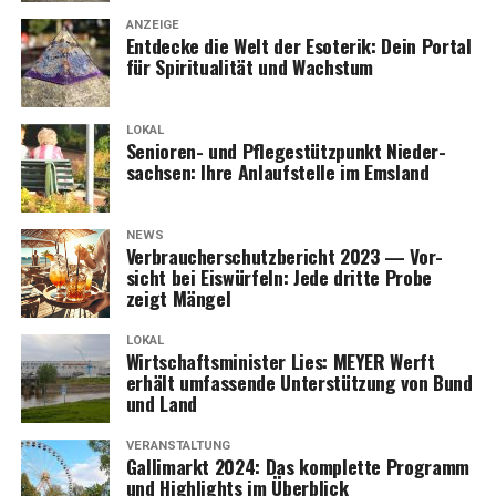
ANZEIGE
Ent­de­cke die Welt der Eso­te­rik: Dein Por­tal
für Spi­ri­tua­li­tät und Wachstum
LOKAL
Senio­ren- und Pfle­ge­stütz­punkt Nie­der­
sach­sen: Ihre Anlauf­stel­le im Emsland
NEWS
Ver­brau­cher­schutz­be­richt 2023 — Vor­
sicht bei Eis­wür­feln: Jede drit­te Pro­be
zeigt Mängel
LOKAL
Wirt­schafts­mi­nis­ter Lies: MEYER Werft
erhält umfas­sen­de Unter­stüt­zung von Bund
und Land
VERANSTALTUNG
Gal­li­markt 2024: Das kom­plet­te Pro­gramm
und High­lights im Überblick