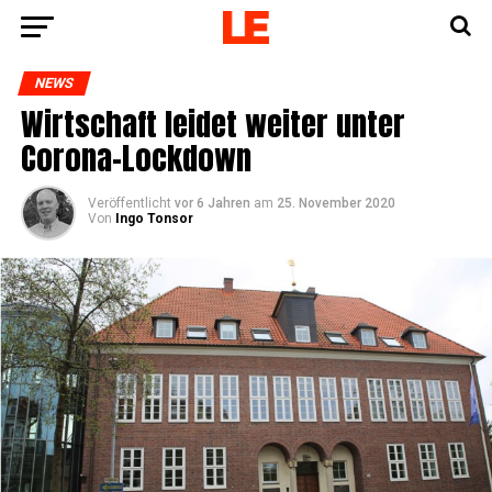
NEWS
Wirt­schaft lei­det wei­ter unter
Corona-Lockdown
Veröffentlicht
vor 6 Jahren
am
25. November 2020
Von
Ingo Tonsor