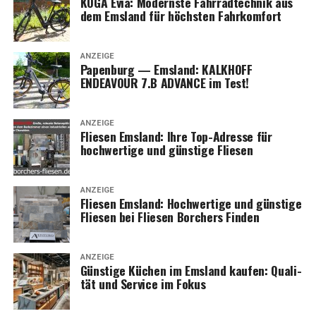
KOGA Evia: Moderns­te Fahr­rad­tech­nik aus
dem Ems­land für höchs­ten Fahrkomfort
ANZEIGE
Papen­burg — Ems­land: KALKHOFF
ENDEAVOUR 7.B ADVANCE im Test!
ANZEIGE
Flie­sen Ems­land: Ihre Top-Adres­se für
hoch­wer­ti­ge und güns­ti­ge Fliesen
ANZEIGE
Flie­sen Ems­land: Hoch­wer­ti­ge und güns­ti­ge
Flie­sen bei Flie­sen Bor­chers Finden
ANZEIGE
Güns­ti­ge Küchen im Ems­land kau­fen: Qua­li­
tät und Ser­vice im Fokus