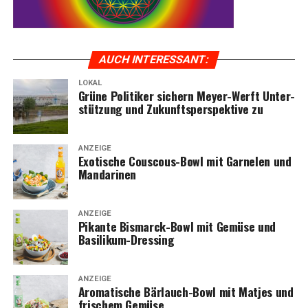
AUCH INTER­ES­SANT:
LOKAL
Grü­ne Poli­ti­ker sichern Mey­er-Werft Unter­
stüt­zung und Zukunfts­per­spek­ti­ve zu
ANZEIGE
Exo­ti­sche Cous­cous-Bowl mit Gar­ne­len und
Mandarinen
ANZEIGE
Pikan­te Bis­marck-Bowl mit Gemü­se und
Basilikum-Dressing
ANZEIGE
Aro­ma­ti­sche Bär­lauch-Bowl mit Mat­jes und
fri­schem Gemüse