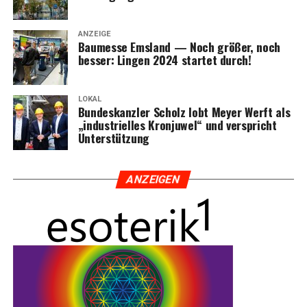
ANZEIGE
Bau­mes­se Ems­land — Noch grö­ßer, noch
bes­ser: Lin­gen 2024 star­tet durch!
LOKAL
Bun­des­kanz­ler Scholz lobt Mey­er Werft als
„indus­tri­el­les Kron­ju­wel“ und ver­spricht
Unterstützung
ANZEI­GEN