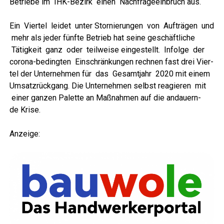
Betrie­be im IHK-Bezirk einen Nach­fra­ge­ein­bruch aus.
Ein Vier­tel lei­det unter Stor­nie­run­gen von Auf­trä­gen und
mehr als jeder fünf­te Betrieb hat sei­ne geschäft­li­che
Tätig­keit ganz oder teil­wei­se ein­ge­stellt. Infol­ge der
coro­na-beding­ten Ein­schrän­kun­gen rech­nen fast drei Vier­
tel der Unter­neh­men für das Gesamt­jahr 2020 mit einem
Umsatz­rück­gang. Die Unter­neh­men selbst reagie­ren mit
einer gan­zen Palet­te an Maß­nah­men auf die andau­ern­
de Krise.
Anzei­ge: