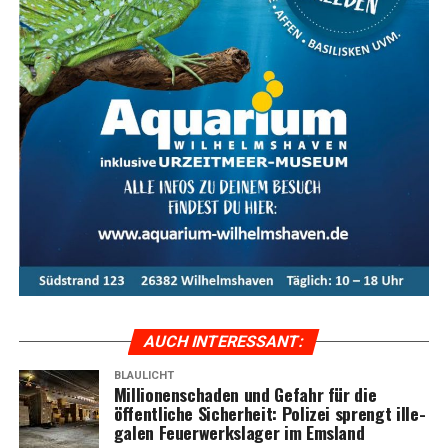
AUCH INTER­ES­SANT:
BLAULICHT
Mil­lio­nen­scha­den und Gefahr für die
öffent­li­che Sicher­heit: Poli­zei sprengt ille­
ga­len Feu­er­werks­la­ger im Emsland